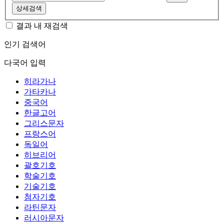
상세검색
결과 내 재검색
인기 검색어
다국어 입력
히라가나
가타카나
중국어
한글고어
그리스문자
프랑스어
독일어
히브리어
괄호기호
학술기호
기술기호
첨자기호
라틴문자
러시아문자