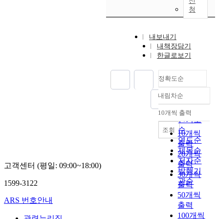
신
청
내보내기
내책장담기
한글로보기
정확도순
내림차순
정확도
순
10개씩 출력
내림차순
인기도
순
조회
10개씩
연도순
출력
제목순
20개씩
저자순
출력
고객센터 (평일: 09:00~18:00)
발행기
30개씩
관순
1599-3122
출력
50개씩
ARS 번호안내
출력
100개씩
관련누리집