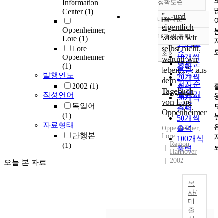
Information
정확도순
Center
(1)
"... und
내림차순
정확도
eigentlich
Oppenheimer,
순
10개씩 출력
wissen wir
Lore
(1)
내림차순
인기도
selbst nicht,
Lore
순
조회
10개씩
Oppenheimer
warum wir
연도순
(1)
출력
leben..." : aus
제목순
발행연도
20개씩
dem
저자순
2002
(1)
출력
Tagebuch
발행기
작성언어
30개씩
von Lore
관순
독일어
출력
Oppenheimer
(1)
50개씩
자료형태
출력
Oppenheimer
,
단행본
Lore
100개씩
Region
(1)
출력
Hannover
2002
오늘 본 자료
복
사/
대
출