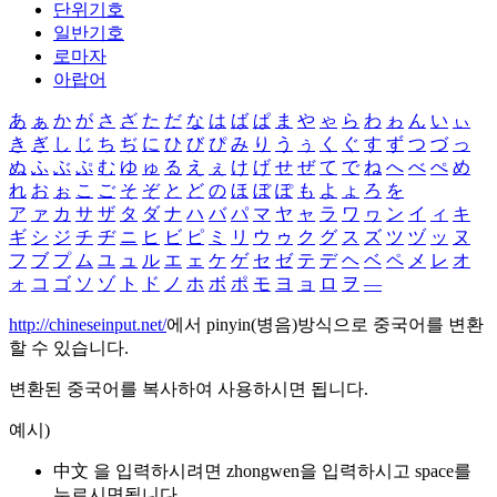
단위기호
일반기호
로마자
아랍어
あ
ぁ
か
が
さ
ざ
た
だ
な
は
ば
ぱ
ま
や
ゃ
ら
わ
ゎ
ん
い
ぃ
き
ぎ
し
じ
ち
ぢ
に
ひ
び
ぴ
み
り
う
ぅ
く
ぐ
す
ず
つ
づ
っ
ぬ
ふ
ぶ
ぷ
む
ゆ
ゅ
る
え
ぇ
け
げ
せ
ぜ
て
で
ね
へ
べ
ぺ
め
れ
お
ぉ
こ
ご
そ
ぞ
と
ど
の
ほ
ぼ
ぽ
も
よ
ょ
ろ
を
ア
ァ
カ
サ
ザ
タ
ダ
ナ
ハ
バ
パ
マ
ヤ
ャ
ラ
ワ
ヮ
ン
イ
ィ
キ
ギ
シ
ジ
チ
ヂ
ニ
ヒ
ビ
ピ
ミ
リ
ウ
ゥ
ク
グ
ス
ズ
ツ
ヅ
ッ
ヌ
フ
ブ
プ
ム
ユ
ュ
ル
エ
ェ
ケ
ゲ
セ
ゼ
テ
デ
ヘ
ベ
ペ
メ
レ
オ
ォ
コ
ゴ
ソ
ゾ
ト
ド
ノ
ホ
ボ
ポ
モ
ヨ
ョ
ロ
ヲ
―
http://chineseinput.net/
에서 pinyin(병음)방식으로 중국어를 변환
할 수 있습니다.
변환된 중국어를 복사하여 사용하시면 됩니다.
예시)
中文 을 입력하시려면
zhongwen
을 입력하시고 space를
누르시면됩니다.