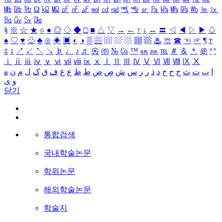
㎒
㎓
㎔
Ω
㏀
㏁
㎊
㎋
㎌
㏖
㏅
㎭
㎮
㎯
㏛
㎩
㎪
㎫
㎬
㏝
㏐
㏓
㏃
㏉
㏜
㏆
§
※
☆
★
○
●
◎
◇
◆
□
■
△
▽
→
←
↑
↓
↔
〓
◁
◀
▷
▶
♤
♠
♡
♥
♧
♣
⊙
◈
▣
◐
◑
▒
▤
▥
▨
▧
▦
▩
♨
☏
☎
☜
☞
¶
†
‡
↕
↗
↙
↖
↘
♭
♩
♪
♬
㉿
㈜
№
㏇
™
㏂
㏘
℡
＃
＆
＊
＠
ª
º
ⅰ
ⅱ
ⅲ
ⅳ
ⅴ
ⅵ
ⅶ
ⅷ
ⅸ
ⅹ
Ⅰ
Ⅱ
Ⅲ
Ⅳ
Ⅴ
Ⅵ
Ⅶ
Ⅷ
Ⅸ
Ⅹ
ا
ب
ت
ث
ج
ح
خ
د
ذ
ر
ز
س
ش
ص
ض
ط
ظ
ع
غ
ف
ق
ک
ل
م
ن
ه
و
ی
닫기
통합검색
국내학술논문
학위논문
해외학술논문
학술지