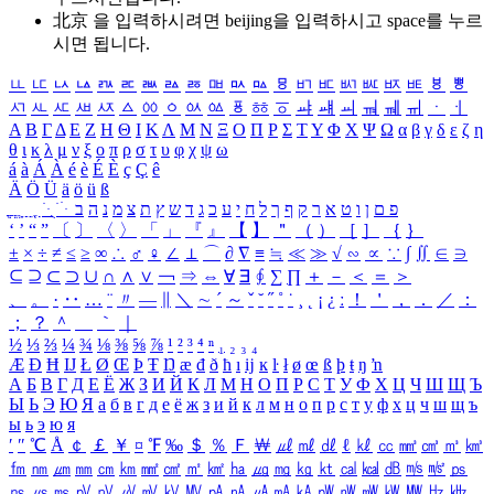
北京 을 입력하시려면
beijing
을 입력하시고 space를 누르
시면 됩니다.
ㅥ
ㅦ
ㅧ
ㅨ
ㅩ
ㅪ
ㅫ
ㅬ
ㅭ
ㅮ
ㅯ
ㅰ
ㅱ
ㅲ
ㅳ
ㅴ
ㅵ
ㅶ
ㅷ
ㅸ
ㅹ
ㅺ
ㅻ
ㅼ
ㅽ
ㅾ
ㅿ
ㆀ
ㆁ
ㆂ
ㆃ
ㆄ
ㆅ
ㆆ
ㆇ
ㆈ
ㆉ
ㆊ
ㆋ
ㆌ
ㆍ
ㆎ
Α
Β
Γ
Δ
Ε
Ζ
Η
Θ
Ι
Κ
Λ
Μ
Ν
Ξ
Ο
Π
Ρ
Σ
Τ
Υ
Φ
Χ
Ψ
Ω
α
β
γ
δ
ε
ζ
η
θ
ι
κ
λ
μ
ν
ξ
ο
π
ρ
σ
τ
υ
φ
χ
ψ
ω
á
à
Á
À
é
è
É
È
ç
Ç
ê
Ä
Ö
Ü
ä
ö
ü
ß
ְ
ֳ
ֲ
ֱ
ָ
ַ
ֵ
ֶ
ִ
ֹ
ּ
ֻ
ׂ
ׁ
ּ
ב
ה
נ
מ
צ
ת
ץ
ש
ד
ג
כ
ע
י
ח
ל
ך
ף
ק
ר
א
ט
ו
ן
ם
פ
‘
’
“
”
〔
〕
〈
〉
「
」
『
』
【
】
＂
（
）
［
］
｛
｝
±
×
÷
≠
≤
≥
∞
∴
♂
♀
∠
⊥
⌒
∂
∇
≡
≒
≪
≫
√
∽
∝
∵
∫
∬
∈
∋
⊆
⊇
⊂
⊃
∪
∩
∧
∨
￢
⇒
⇔
∀
∃
∮
∑
∏
＋
－
＜
＝
＞
、
。
·
‥
…
¨
〃
―
∥
＼
∼
´
～
ˇ
˘
˝
˚
˙
¸
˛
¡
¿
ː
！
＇
，
．
／
：
；
？
＾
＿
｀
｜
½
⅓
⅔
¼
¾
⅛
⅜
⅝
⅞
¹
²
³
⁴
ⁿ
₁
₂
₃
₄
Æ
Ð
Ħ
Ĳ
Ł
Ø
Œ
Þ
Ŧ
Ŋ
æ
đ
ð
ħ
ı
ĳ
ĸ
ŀ
ł
ø
œ
ß
þ
ŧ
ŋ
ŉ
А
Б
В
Г
Д
Е
Ё
Ж
З
И
Й
К
Л
М
Н
О
П
Р
С
Т
У
Ф
Х
Ц
Ч
Ш
Щ
Ъ
Ы
Ь
Э
Ю
Я
а
б
в
г
д
е
ё
ж
з
и
й
к
л
м
н
о
п
р
с
т
у
ф
х
ц
ч
ш
щ
ъ
ы
ь
э
ю
я
′
″
℃
Å
￠
￡
￥
¤
℉
‰
＄
％
Ｆ
￦
㎕
㎖
㎗
ℓ
㎘
㏄
㎣
㎤
㎥
㎦
㎙
㎚
㎛
㎜
㎝
㎞
㎟
㎠
㎡
㎢
㏊
㎍
㎎
㎏
㏏
㎈
㎉
㏈
㎧
㎨
㎰
㎱
㎲
㎳
㎴
㎵
㎶
㎷
㎸
㎹
㎀
㎁
㎂
㎃
㎄
㎺
㎻
㎽
㎾
㎿
㎐
㎑