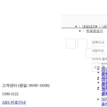
내보내기
내
한글로보기
정확도순
내림차순
정
순
10개씩 출
내
인
순
조회
10
연
출
제
20
저
출
고객센터 (평일: 09:00~18:00)
발
30
관
1599-3122
출
50
ARS 번호안내
출