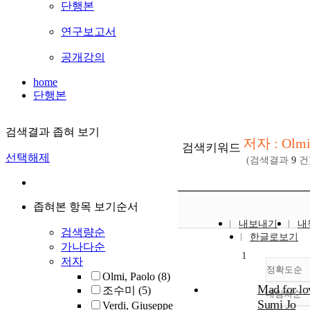
단행본
연구보고서
공개강의
home
단행본
검색결과 좁혀 보기
저자 : Olmi
검색키워드
선택해제
(검색결과
9
건
좁혀본 항목 보기순서
내보내기
내
검색량순
한글로보기
가나다순
1
저자
정확도순
Olmi, Paolo
(8)
Mad for lo
조수미
(5)
내림차순
정
Sumi Jo
Verdi, Giuseppe