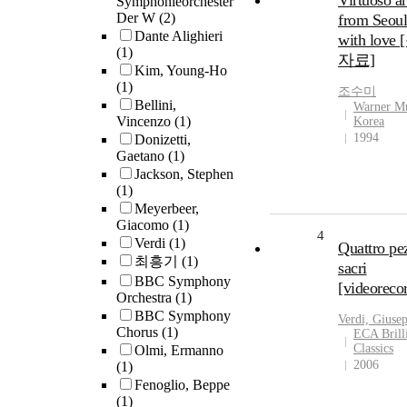
Virtuoso ar
Symphonieorchester
Der W
(2)
from Seoul
Dante Alighieri
with love
(1)
자료]
Kim, Young-Ho
(1)
조수미
Bellini,
Warner M
Vincenzo
(1)
Korea
1994
Donizetti,
Gaetano
(1)
Jackson, Stephen
(1)
Meyerbeer,
Giacomo
(1)
4
Verdi
(1)
Quattro pe
최흥기
(1)
sacri
BBC Symphony
[videoreco
Orchestra
(1)
BBC Symphony
Verdi, Giuse
Chorus
(1)
ECA Brill
Classics
Olmi, Ermanno
2006
(1)
Fenoglio, Beppe
(1)