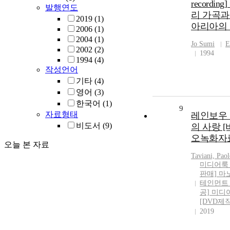
recording]
발행연도
리 가곡과
2019
(1)
아리아의
2006
(1)
2004
(1)
Jo Sumi
E
2002
(2)
1994
1994
(4)
작성언어
기타
(4)
영어
(3)
한국어
(1)
9
자료형태
레인보우 :
비도서
(9)
의 사랑 
오녹화자
오늘 본 자료
Taviani,
Paol
미디어룩 
판매] 마
테인먼트 
공] 미디
[DVD제작
2019