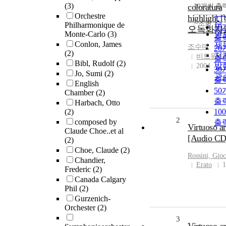
순
(3)
coloratura
10개씩 출
내
인
Orchestre
highlight
순
조회
Philharmonique de
10
오녹화자
Monte-Carlo
(3)
연
출
Conlon, James
제
조수미
20
(2)
저
비트윈 [
출
Bibl, Rudolf
(2)
발
2004
30
Jo, Sumi
(2)
관
출
English
50
Chamber
(2)
출
Harbach, Otto
(2)
10
2
composed by
출
Virtuoso ar
Claude Choe..et al
[Audio CD
(2)
Choe, Claude
(2)
Rossini, Gio
Chandier,
Erato
1
Frederic
(2)
Canada Calgary
Phil
(2)
Gurzenich-
Orchester
(2)
3