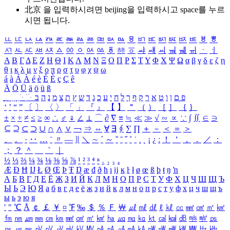
北京 을 입력하시려면
beijing
을 입력하시고 space를 누르
시면 됩니다.
ㅥ
ㅦ
ㅧ
ㅨ
ㅩ
ㅪ
ㅫ
ㅬ
ㅭ
ㅮ
ㅯ
ㅰ
ㅱ
ㅲ
ㅳ
ㅴ
ㅵ
ㅶ
ㅷ
ㅸ
ㅹ
ㅺ
ㅻ
ㅼ
ㅽ
ㅾ
ㅿ
ㆀ
ㆁ
ㆂ
ㆃ
ㆄ
ㆅ
ㆆ
ㆇ
ㆈ
ㆉ
ㆊ
ㆋ
ㆌ
ㆍ
ㆎ
Α
Β
Γ
Δ
Ε
Ζ
Η
Θ
Ι
Κ
Λ
Μ
Ν
Ξ
Ο
Π
Ρ
Σ
Τ
Υ
Φ
Χ
Ψ
Ω
α
β
γ
δ
ε
ζ
η
θ
ι
κ
λ
μ
ν
ξ
ο
π
ρ
σ
τ
υ
φ
χ
ψ
ω
á
à
Á
À
é
è
É
È
ç
Ç
ê
Ä
Ö
Ü
ä
ö
ü
ß
ְ
ֳ
ֲ
ֱ
ָ
ַ
ֵ
ֶ
ִ
ֹ
ּ
ֻ
ׂ
ׁ
ּ
ב
ה
נ
מ
צ
ת
ץ
ש
ד
ג
כ
ע
י
ח
ל
ך
ף
ק
ר
א
ט
ו
ן
ם
פ
‘
’
“
”
〔
〕
〈
〉
「
」
『
』
【
】
＂
（
）
［
］
｛
｝
±
×
÷
≠
≤
≥
∞
∴
♂
♀
∠
⊥
⌒
∂
∇
≡
≒
≪
≫
√
∽
∝
∵
∫
∬
∈
∋
⊆
⊇
⊂
⊃
∪
∩
∧
∨
￢
⇒
⇔
∀
∃
∮
∑
∏
＋
－
＜
＝
＞
、
。
·
‥
…
¨
〃
―
∥
＼
∼
´
～
ˇ
˘
˝
˚
˙
¸
˛
¡
¿
ː
！
＇
，
．
／
：
；
？
＾
＿
｀
｜
½
⅓
⅔
¼
¾
⅛
⅜
⅝
⅞
¹
²
³
⁴
ⁿ
₁
₂
₃
₄
Æ
Ð
Ħ
Ĳ
Ł
Ø
Œ
Þ
Ŧ
Ŋ
æ
đ
ð
ħ
ı
ĳ
ĸ
ŀ
ł
ø
œ
ß
þ
ŧ
ŋ
ŉ
А
Б
В
Г
Д
Е
Ё
Ж
З
И
Й
К
Л
М
Н
О
П
Р
С
Т
У
Ф
Х
Ц
Ч
Ш
Щ
Ъ
Ы
Ь
Э
Ю
Я
а
б
в
г
д
е
ё
ж
з
и
й
к
л
м
н
о
п
р
с
т
у
ф
х
ц
ч
ш
щ
ъ
ы
ь
э
ю
я
′
″
℃
Å
￠
￡
￥
¤
℉
‰
＄
％
Ｆ
￦
㎕
㎖
㎗
ℓ
㎘
㏄
㎣
㎤
㎥
㎦
㎙
㎚
㎛
㎜
㎝
㎞
㎟
㎠
㎡
㎢
㏊
㎍
㎎
㎏
㏏
㎈
㎉
㏈
㎧
㎨
㎰
㎱
㎲
㎳
㎴
㎵
㎶
㎷
㎸
㎹
㎀
㎁
㎂
㎃
㎄
㎺
㎻
㎽
㎾
㎿
㎐
㎑