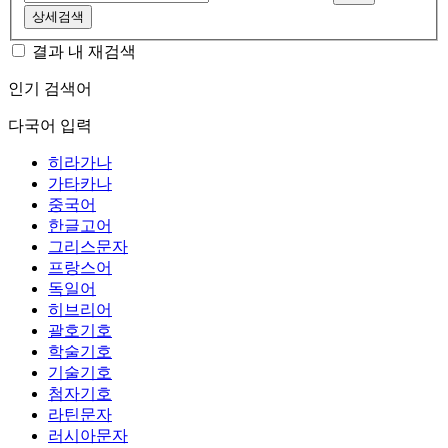
상세검색
결과 내 재검색
인기 검색어
다국어 입력
히라가나
가타카나
중국어
한글고어
그리스문자
프랑스어
독일어
히브리어
괄호기호
학술기호
기술기호
첨자기호
라틴문자
러시아문자