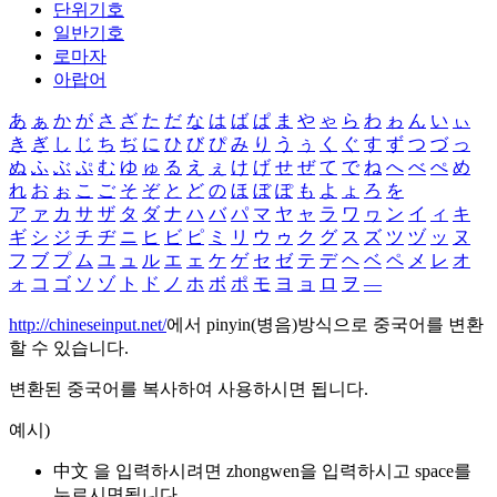
단위기호
일반기호
로마자
아랍어
あ
ぁ
か
が
さ
ざ
た
だ
な
は
ば
ぱ
ま
や
ゃ
ら
わ
ゎ
ん
い
ぃ
き
ぎ
し
じ
ち
ぢ
に
ひ
び
ぴ
み
り
う
ぅ
く
ぐ
す
ず
つ
づ
っ
ぬ
ふ
ぶ
ぷ
む
ゆ
ゅ
る
え
ぇ
け
げ
せ
ぜ
て
で
ね
へ
べ
ぺ
め
れ
お
ぉ
こ
ご
そ
ぞ
と
ど
の
ほ
ぼ
ぽ
も
よ
ょ
ろ
を
ア
ァ
カ
サ
ザ
タ
ダ
ナ
ハ
バ
パ
マ
ヤ
ャ
ラ
ワ
ヮ
ン
イ
ィ
キ
ギ
シ
ジ
チ
ヂ
ニ
ヒ
ビ
ピ
ミ
リ
ウ
ゥ
ク
グ
ス
ズ
ツ
ヅ
ッ
ヌ
フ
ブ
プ
ム
ユ
ュ
ル
エ
ェ
ケ
ゲ
セ
ゼ
テ
デ
ヘ
ベ
ペ
メ
レ
オ
ォ
コ
ゴ
ソ
ゾ
ト
ド
ノ
ホ
ボ
ポ
モ
ヨ
ョ
ロ
ヲ
―
http://chineseinput.net/
에서 pinyin(병음)방식으로 중국어를 변환
할 수 있습니다.
변환된 중국어를 복사하여 사용하시면 됩니다.
예시)
中文 을 입력하시려면
zhongwen
을 입력하시고 space를
누르시면됩니다.