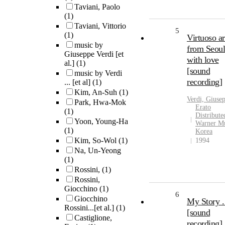
Taviani, Paolo
(1)
Taviani, Vittorio
5
(1)
Virtuoso ar
music by
from Seoul
Giuseppe Verdi [et
with love
al.]
(1)
[sound
music by Verdi
recording]
... [et al]
(1)
Kim, An-Suh
(1)
Verdi, Giuse
Park, Hwa-Mok
Erato
(1)
Distribute
Yoon, Young-Ha
Warner M
(1)
Korea
Kim, So-Wol
(1)
1994
Na, Un-Yeong
(1)
Rossini,
(1)
Rossini,
Giocchino
(1)
6
Giocchino
My Story .
Rossini...[et al.]
(1)
[sound
Castiglione,
recording]