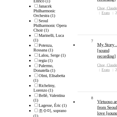
Enrico
(1)
Janacek
Choe, Claude
Philharmonic
Erato
2
Orchestra
(1)
Seoul
Philharmonic Opera
Choir
(1)
Marinelli, Luca
(1)
7
My Story .
Potenza,
Rossana
(1)
[sound
Lalou, Serge
(1)
recording]
regia
(1)
Choe, Claude
Palermo,
Erato
2
Donatella
(1)
Olmi, Elisabetta
(1)
Richelmy,
Lorenzo
(1)
Bellè, Valentina
8
(1)
Virtuoso ar
Lagesse, Éric
(1)
from Seoul
조수미, soprano
love [soun
(1)