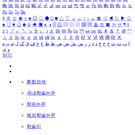
㎒
㎓
㎔
Ω
㏀
㏁
㎊
㎋
㎌
㏖
㏅
㎭
㎮
㎯
㏛
㎩
㎪
㎫
㎬
㏝
㏐
㏓
㏃
㏉
㏜
㏆
§
※
☆
★
○
●
◎
◇
◆
□
■
△
▽
→
←
↑
↓
↔
〓
◁
◀
▷
▶
♤
♠
♡
♥
♧
♣
⊙
◈
▣
◐
◑
▒
▤
▥
▨
▧
▦
▩
♨
☏
☎
☜
☞
¶
†
‡
↕
↗
↙
↖
↘
♭
♩
♪
♬
㉿
㈜
№
㏇
™
㏂
㏘
℡
＃
＆
＊
＠
ª
º
ⅰ
ⅱ
ⅲ
ⅳ
ⅴ
ⅵ
ⅶ
ⅷ
ⅸ
ⅹ
Ⅰ
Ⅱ
Ⅲ
Ⅳ
Ⅴ
Ⅵ
Ⅶ
Ⅷ
Ⅸ
Ⅹ
ا
ب
ت
ث
ج
ح
خ
د
ذ
ر
ز
س
ش
ص
ض
ط
ظ
ع
غ
ف
ق
ک
ل
م
ن
ه
و
ی
닫기
통합검색
국내학술논문
학위논문
해외학술논문
학술지