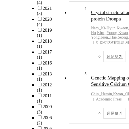
(4)
2021
4
Crystal structural 
(3)
protein Dronpa
2020
(4)
Nam,
,
Ki-Hyun
,
Kweon
2019
Ho
,
Kim,
,
Young
,
Kwan
,
(1)
Yong
,
Jeon,
,
Hae
,
Seong
,
2018
이화여자대학교 
(1)
2017
원문보기
(1)
2016
(1)
2013
5
Genetic Mapping o
(1)
Sensitive Calcium 
2012
(1)
Chin,
,
Hemin
,
Kwon,
,
O
2011
Academic Press
(1)
2009
(3)
원문보기
2006
(2)
2005