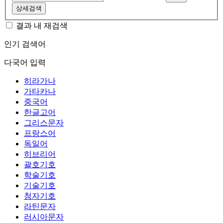
상세검색
결과 내 재검색
인기 검색어
다국어 입력
히라가나
가타카나
중국어
한글고어
그리스문자
프랑스어
독일어
히브리어
괄호기호
학술기호
기술기호
첨자기호
라틴문자
러시아문자