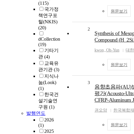
(115)
국가정
원문보기
책연구포
털(NKIS)
(20)
2
Synthesis of Mesop
dCollection
Compound (H_2Si
(19)
기타기
kwon,
,
Oh-Yun
대한
관
(4)
교육유
원문보기
관기관
(3)
지식나
눔(Look)
3
음향초음파(AU
(1)
평가(Acousto-Ultras
한국건
CFRP-Aluminum Jo
설기술연
구원
(1)
권오양
한국복합
발행연도
2026
(1)
원문보기
2025