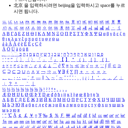
北京 을 입력하시려면
beijing
을 입력하시고 space를 누르
시면 됩니다.
ㅥ
ㅦ
ㅧ
ㅨ
ㅩ
ㅪ
ㅫ
ㅬ
ㅭ
ㅮ
ㅯ
ㅰ
ㅱ
ㅲ
ㅳ
ㅴ
ㅵ
ㅶ
ㅷ
ㅸ
ㅹ
ㅺ
ㅻ
ㅼ
ㅽ
ㅾ
ㅿ
ㆀ
ㆁ
ㆂ
ㆃ
ㆄ
ㆅ
ㆆ
ㆇ
ㆈ
ㆉ
ㆊ
ㆋ
ㆌ
ㆍ
ㆎ
Α
Β
Γ
Δ
Ε
Ζ
Η
Θ
Ι
Κ
Λ
Μ
Ν
Ξ
Ο
Π
Ρ
Σ
Τ
Υ
Φ
Χ
Ψ
Ω
α
β
γ
δ
ε
ζ
η
θ
ι
κ
λ
μ
ν
ξ
ο
π
ρ
σ
τ
υ
φ
χ
ψ
ω
á
à
Á
À
é
è
É
È
ç
Ç
ê
Ä
Ö
Ü
ä
ö
ü
ß
ְ
ֳ
ֲ
ֱ
ָ
ַ
ֵ
ֶ
ִ
ֹ
ּ
ֻ
ׂ
ׁ
ּ
ב
ה
נ
מ
צ
ת
ץ
ש
ד
ג
כ
ע
י
ח
ל
ך
ף
ק
ר
א
ט
ו
ן
ם
פ
‘
’
“
”
〔
〕
〈
〉
「
」
『
』
【
】
＂
（
）
［
］
｛
｝
±
×
÷
≠
≤
≥
∞
∴
♂
♀
∠
⊥
⌒
∂
∇
≡
≒
≪
≫
√
∽
∝
∵
∫
∬
∈
∋
⊆
⊇
⊂
⊃
∪
∩
∧
∨
￢
⇒
⇔
∀
∃
∮
∑
∏
＋
－
＜
＝
＞
、
。
·
‥
…
¨
〃
―
∥
＼
∼
´
～
ˇ
˘
˝
˚
˙
¸
˛
¡
¿
ː
！
＇
，
．
／
：
；
？
＾
＿
｀
｜
½
⅓
⅔
¼
¾
⅛
⅜
⅝
⅞
¹
²
³
⁴
ⁿ
₁
₂
₃
₄
Æ
Ð
Ħ
Ĳ
Ł
Ø
Œ
Þ
Ŧ
Ŋ
æ
đ
ð
ħ
ı
ĳ
ĸ
ŀ
ł
ø
œ
ß
þ
ŧ
ŋ
ŉ
А
Б
В
Г
Д
Е
Ё
Ж
З
И
Й
К
Л
М
Н
О
П
Р
С
Т
У
Ф
Х
Ц
Ч
Ш
Щ
Ъ
Ы
Ь
Э
Ю
Я
а
б
в
г
д
е
ё
ж
з
и
й
к
л
м
н
о
п
р
с
т
у
ф
х
ц
ч
ш
щ
ъ
ы
ь
э
ю
я
′
″
℃
Å
￠
￡
￥
¤
℉
‰
＄
％
Ｆ
￦
㎕
㎖
㎗
ℓ
㎘
㏄
㎣
㎤
㎥
㎦
㎙
㎚
㎛
㎜
㎝
㎞
㎟
㎠
㎡
㎢
㏊
㎍
㎎
㎏
㏏
㎈
㎉
㏈
㎧
㎨
㎰
㎱
㎲
㎳
㎴
㎵
㎶
㎷
㎸
㎹
㎀
㎁
㎂
㎃
㎄
㎺
㎻
㎽
㎾
㎿
㎐
㎑