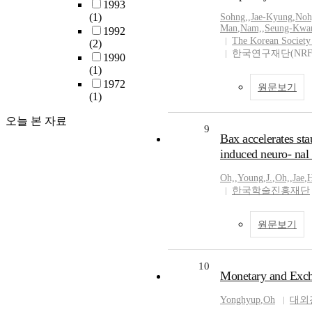
1993
(1)
Sohng,
,
Jae-Kyung
,
Noh
Man
,
Nam,
,
Seung-Kwa
1992
The Korean Society
(2)
한국연구재단(NRF
1990
(1)
1972
원문보기
(1)
오늘 본 자료
9
Bax accelerates sta
induced neuro- nal 
Oh,
,
Young
,
J.
,
Oh,
,
Jae
,
H
한국학술진흥재단
원문보기
10
Monetary and Exch
Yonghyup
,
Oh
대외