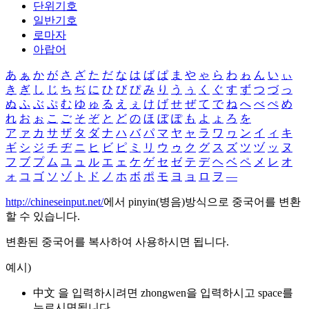
단위기호
일반기호
로마자
아랍어
あ
ぁ
か
が
さ
ざ
た
だ
な
は
ば
ぱ
ま
や
ゃ
ら
わ
ゎ
ん
い
ぃ
き
ぎ
し
じ
ち
ぢ
に
ひ
び
ぴ
み
り
う
ぅ
く
ぐ
す
ず
つ
づ
っ
ぬ
ふ
ぶ
ぷ
む
ゆ
ゅ
る
え
ぇ
け
げ
せ
ぜ
て
で
ね
へ
べ
ぺ
め
れ
お
ぉ
こ
ご
そ
ぞ
と
ど
の
ほ
ぼ
ぽ
も
よ
ょ
ろ
を
ア
ァ
カ
サ
ザ
タ
ダ
ナ
ハ
バ
パ
マ
ヤ
ャ
ラ
ワ
ヮ
ン
イ
ィ
キ
ギ
シ
ジ
チ
ヂ
ニ
ヒ
ビ
ピ
ミ
リ
ウ
ゥ
ク
グ
ス
ズ
ツ
ヅ
ッ
ヌ
フ
ブ
プ
ム
ユ
ュ
ル
エ
ェ
ケ
ゲ
セ
ゼ
テ
デ
ヘ
ベ
ペ
メ
レ
オ
ォ
コ
ゴ
ソ
ゾ
ト
ド
ノ
ホ
ボ
ポ
モ
ヨ
ョ
ロ
ヲ
―
http://chineseinput.net/
에서 pinyin(병음)방식으로 중국어를 변환
할 수 있습니다.
변환된 중국어를 복사하여 사용하시면 됩니다.
예시)
中文 을 입력하시려면
zhongwen
을 입력하시고 space를
누르시면됩니다.