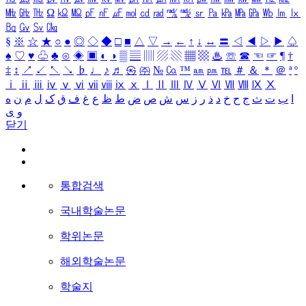
㎒
㎓
㎔
Ω
㏀
㏁
㎊
㎋
㎌
㏖
㏅
㎭
㎮
㎯
㏛
㎩
㎪
㎫
㎬
㏝
㏐
㏓
㏃
㏉
㏜
㏆
§
※
☆
★
○
●
◎
◇
◆
□
■
△
▽
→
←
↑
↓
↔
〓
◁
◀
▷
▶
♤
♠
♡
♥
♧
♣
⊙
◈
▣
◐
◑
▒
▤
▥
▨
▧
▦
▩
♨
☏
☎
☜
☞
¶
†
‡
↕
↗
↙
↖
↘
♭
♩
♪
♬
㉿
㈜
№
㏇
™
㏂
㏘
℡
＃
＆
＊
＠
ª
º
ⅰ
ⅱ
ⅲ
ⅳ
ⅴ
ⅵ
ⅶ
ⅷ
ⅸ
ⅹ
Ⅰ
Ⅱ
Ⅲ
Ⅳ
Ⅴ
Ⅵ
Ⅶ
Ⅷ
Ⅸ
Ⅹ
ا
ب
ت
ث
ج
ح
خ
د
ذ
ر
ز
س
ش
ص
ض
ط
ظ
ع
غ
ف
ق
ک
ل
م
ن
ه
و
ی
닫기
통합검색
국내학술논문
학위논문
해외학술논문
학술지