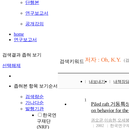
단행본
연구보고서
공개강의
home
연구보고서
검색결과 좁혀 보기
저자 : Oh, K.Y.
(
검색키워드
선택해제
내보내기
내책장
좁혀본 항목 보기순서
검색량순
1
가나다순
Piled raft 거동특
발행기관
on behavior for the 
한국연
권오균
,
이승현
,
오세
구재단
2002
한국연구재
(NRF)