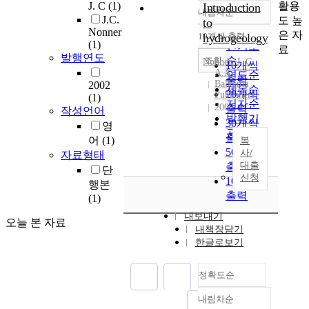
활용
J. C
(1)
Introduction
내림차순
정확도
J.C.
도 높
to
순
Nonner
은 자
10개씩 출력
hydrogeology
내림차순
(1)
인기도
료
발행연도
순
조회
Nonner
,
J.
C
10개씩
A.A.
연도순
출력
Balkema
2002
제목순
20개씩
Publishers
(1)
저자순
2002
출력
작성언어
발행기
30개씩
영
관순
출력
어
(1)
복
50개씩
사/
자료형태
대출
출력
단
신청
100개씩
행본
출력
(1)
내보내기
오늘 본 자료
내책장담기
한글로보기
정확도순
내림차순
정확도