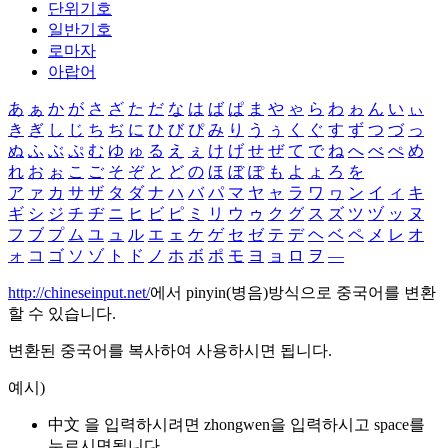
단위기호
일반기호
로마자
아랍어
あ
ぁ
か
が
さ
ざ
た
だ
な
は
ば
ぱ
ま
や
ゃ
ら
わ
ゎ
ん
い
ぃ
き
ぎ
し
じ
ち
ぢ
に
ひ
び
ぴ
み
り
う
ぅ
く
ぐ
す
ず
つ
づ
っ
ぬ
ふ
ぶ
ぷ
む
ゆ
ゅ
る
え
ぇ
け
げ
せ
ぜ
て
で
ね
へ
べ
ぺ
め
れ
お
ぉ
こ
ご
そ
ぞ
と
ど
の
ほ
ぼ
ぽ
も
よ
ょ
ろ
を
ア
ァ
カ
サ
ザ
タ
ダ
ナ
ハ
バ
パ
マ
ヤ
ャ
ラ
ワ
ヮ
ン
イ
ィ
キ
ギ
シ
ジ
チ
ヂ
ニ
ヒ
ビ
ピ
ミ
リ
ウ
ゥ
ク
グ
ス
ズ
ツ
ヅ
ッ
ヌ
フ
ブ
プ
ム
ユ
ュ
ル
エ
ェ
ケ
ゲ
セ
ゼ
テ
デ
ヘ
ベ
ペ
メ
レ
オ
ォ
コ
ゴ
ソ
ゾ
ト
ド
ノ
ホ
ボ
ポ
モ
ヨ
ョ
ロ
ヲ
―
http://chineseinput.net/
에서 pinyin(병음)방식으로 중국어를 변환
할 수 있습니다.
변환된 중국어를 복사하여 사용하시면 됩니다.
예시)
中文 을 입력하시려면
zhongwen
을 입력하시고 space를
누르시면됩니다.