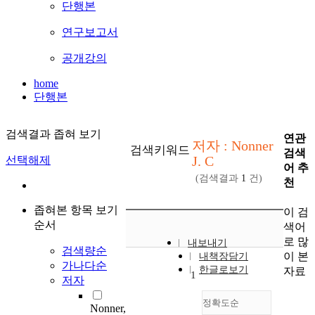
단행본
연구보고서
공개강의
home
단행본
검색결과 좁혀 보기
연관
저자 : Nonner
검색키워드
검색
J. C
선택해제
어 추
(검색결과
1
건)
천
좁혀본 항목 보기
이 검
순서
색어
로 많
내보내기
검색량순
이 본
내책장담기
가나다순
한글로보기
자료
1
저자
정확도순
Nonner,