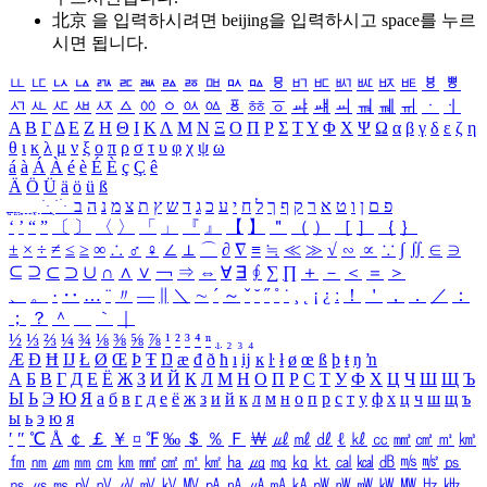
北京 을 입력하시려면
beijing
을 입력하시고 space를 누르
시면 됩니다.
ㅥ
ㅦ
ㅧ
ㅨ
ㅩ
ㅪ
ㅫ
ㅬ
ㅭ
ㅮ
ㅯ
ㅰ
ㅱ
ㅲ
ㅳ
ㅴ
ㅵ
ㅶ
ㅷ
ㅸ
ㅹ
ㅺ
ㅻ
ㅼ
ㅽ
ㅾ
ㅿ
ㆀ
ㆁ
ㆂ
ㆃ
ㆄ
ㆅ
ㆆ
ㆇ
ㆈ
ㆉ
ㆊ
ㆋ
ㆌ
ㆍ
ㆎ
Α
Β
Γ
Δ
Ε
Ζ
Η
Θ
Ι
Κ
Λ
Μ
Ν
Ξ
Ο
Π
Ρ
Σ
Τ
Υ
Φ
Χ
Ψ
Ω
α
β
γ
δ
ε
ζ
η
θ
ι
κ
λ
μ
ν
ξ
ο
π
ρ
σ
τ
υ
φ
χ
ψ
ω
á
à
Á
À
é
è
É
È
ç
Ç
ê
Ä
Ö
Ü
ä
ö
ü
ß
ְ
ֳ
ֲ
ֱ
ָ
ַ
ֵ
ֶ
ִ
ֹ
ּ
ֻ
ׂ
ׁ
ּ
ב
ה
נ
מ
צ
ת
ץ
ש
ד
ג
כ
ע
י
ח
ל
ך
ף
ק
ר
א
ט
ו
ן
ם
פ
‘
’
“
”
〔
〕
〈
〉
「
」
『
』
【
】
＂
（
）
［
］
｛
｝
±
×
÷
≠
≤
≥
∞
∴
♂
♀
∠
⊥
⌒
∂
∇
≡
≒
≪
≫
√
∽
∝
∵
∫
∬
∈
∋
⊆
⊇
⊂
⊃
∪
∩
∧
∨
￢
⇒
⇔
∀
∃
∮
∑
∏
＋
－
＜
＝
＞
、
。
·
‥
…
¨
〃
―
∥
＼
∼
´
～
ˇ
˘
˝
˚
˙
¸
˛
¡
¿
ː
！
＇
，
．
／
：
；
？
＾
＿
｀
｜
½
⅓
⅔
¼
¾
⅛
⅜
⅝
⅞
¹
²
³
⁴
ⁿ
₁
₂
₃
₄
Æ
Ð
Ħ
Ĳ
Ł
Ø
Œ
Þ
Ŧ
Ŋ
æ
đ
ð
ħ
ı
ĳ
ĸ
ŀ
ł
ø
œ
ß
þ
ŧ
ŋ
ŉ
А
Б
В
Г
Д
Е
Ё
Ж
З
И
Й
К
Л
М
Н
О
П
Р
С
Т
У
Ф
Х
Ц
Ч
Ш
Щ
Ъ
Ы
Ь
Э
Ю
Я
а
б
в
г
д
е
ё
ж
з
и
й
к
л
м
н
о
п
р
с
т
у
ф
х
ц
ч
ш
щ
ъ
ы
ь
э
ю
я
′
″
℃
Å
￠
￡
￥
¤
℉
‰
＄
％
Ｆ
￦
㎕
㎖
㎗
ℓ
㎘
㏄
㎣
㎤
㎥
㎦
㎙
㎚
㎛
㎜
㎝
㎞
㎟
㎠
㎡
㎢
㏊
㎍
㎎
㎏
㏏
㎈
㎉
㏈
㎧
㎨
㎰
㎱
㎲
㎳
㎴
㎵
㎶
㎷
㎸
㎹
㎀
㎁
㎂
㎃
㎄
㎺
㎻
㎽
㎾
㎿
㎐
㎑