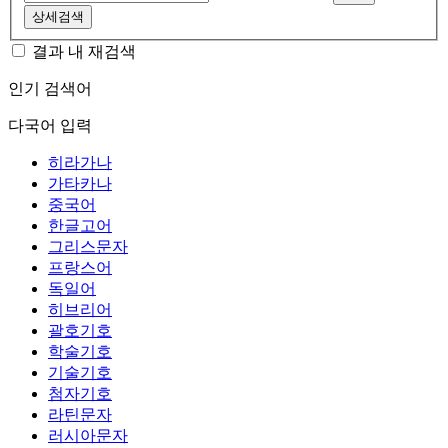
상세검색
결과 내 재검색
인기 검색어
다국어 입력
히라가나
가타카나
중국어
한글고어
그리스문자
프랑스어
독일어
히브리어
괄호기호
학술기호
기술기호
첨자기호
라틴문자
러시아문자