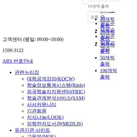
순
10개씩 출력
내림차순
인기도
순
조회
10개씩
연도순
출력
제목순
20개씩
저자순
출력
고객센터 (평일: 09:00~18:00)
발행기
30개씩
관순
1599-3122
출력
50개씩
ARS 번호안내
출력
100개씩
관련누리집
출력
대학공개강의(KOCW)
학술정보통계시스템(Rinfo)
외국학술지지원센터(FRIC)
학술관계분석서비스(SAM)
사서커뮤니티
기관회원
지식나눔(LOOK)
의학전자도서관(MEDLIS)
유관기관 사이트
교육부(MOE)