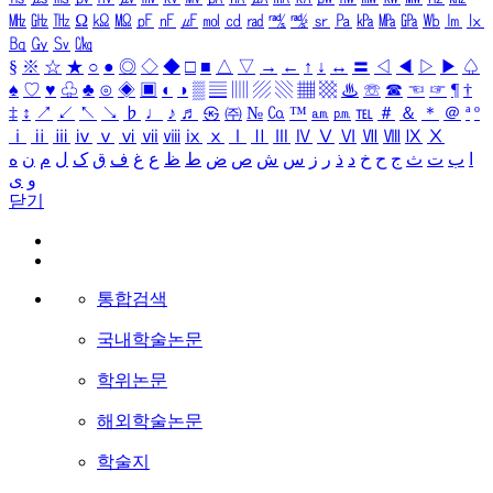
㎒
㎓
㎔
Ω
㏀
㏁
㎊
㎋
㎌
㏖
㏅
㎭
㎮
㎯
㏛
㎩
㎪
㎫
㎬
㏝
㏐
㏓
㏃
㏉
㏜
㏆
§
※
☆
★
○
●
◎
◇
◆
□
■
△
▽
→
←
↑
↓
↔
〓
◁
◀
▷
▶
♤
♠
♡
♥
♧
♣
⊙
◈
▣
◐
◑
▒
▤
▥
▨
▧
▦
▩
♨
☏
☎
☜
☞
¶
†
‡
↕
↗
↙
↖
↘
♭
♩
♪
♬
㉿
㈜
№
㏇
™
㏂
㏘
℡
＃
＆
＊
＠
ª
º
ⅰ
ⅱ
ⅲ
ⅳ
ⅴ
ⅵ
ⅶ
ⅷ
ⅸ
ⅹ
Ⅰ
Ⅱ
Ⅲ
Ⅳ
Ⅴ
Ⅵ
Ⅶ
Ⅷ
Ⅸ
Ⅹ
ا
ب
ت
ث
ج
ح
خ
د
ذ
ر
ز
س
ش
ص
ض
ط
ظ
ع
غ
ف
ق
ک
ل
م
ن
ه
و
ی
닫기
통합검색
국내학술논문
학위논문
해외학술논문
학술지