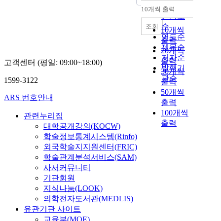
순
10개씩 출력
내림차순
인기도
순
조회
10개씩
연도순
출력
제목순
20개씩
저자순
출력
고객센터 (평일: 09:00~18:00)
발행기
30개씩
관순
1599-3122
출력
50개씩
ARS 번호안내
출력
100개씩
관련누리집
출력
대학공개강의(KOCW)
학술정보통계시스템(Rinfo)
외국학술지지원센터(FRIC)
학술관계분석서비스(SAM)
사서커뮤니티
기관회원
지식나눔(LOOK)
의학전자도서관(MEDLIS)
유관기관 사이트
교육부(MOE)