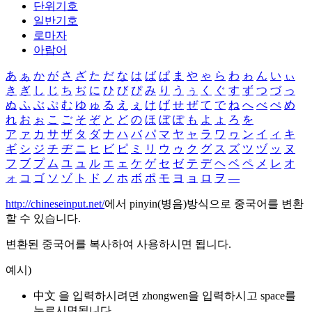
단위기호
일반기호
로마자
아랍어
あ
ぁ
か
が
さ
ざ
た
だ
な
は
ば
ぱ
ま
や
ゃ
ら
わ
ゎ
ん
い
ぃ
き
ぎ
し
じ
ち
ぢ
に
ひ
び
ぴ
み
り
う
ぅ
く
ぐ
す
ず
つ
づ
っ
ぬ
ふ
ぶ
ぷ
む
ゆ
ゅ
る
え
ぇ
け
げ
せ
ぜ
て
で
ね
へ
べ
ぺ
め
れ
お
ぉ
こ
ご
そ
ぞ
と
ど
の
ほ
ぼ
ぽ
も
よ
ょ
ろ
を
ア
ァ
カ
サ
ザ
タ
ダ
ナ
ハ
バ
パ
マ
ヤ
ャ
ラ
ワ
ヮ
ン
イ
ィ
キ
ギ
シ
ジ
チ
ヂ
ニ
ヒ
ビ
ピ
ミ
リ
ウ
ゥ
ク
グ
ス
ズ
ツ
ヅ
ッ
ヌ
フ
ブ
プ
ム
ユ
ュ
ル
エ
ェ
ケ
ゲ
セ
ゼ
テ
デ
ヘ
ベ
ペ
メ
レ
オ
ォ
コ
ゴ
ソ
ゾ
ト
ド
ノ
ホ
ボ
ポ
モ
ヨ
ョ
ロ
ヲ
―
http://chineseinput.net/
에서 pinyin(병음)방식으로 중국어를 변환
할 수 있습니다.
변환된 중국어를 복사하여 사용하시면 됩니다.
예시)
中文 을 입력하시려면
zhongwen
을 입력하시고 space를
누르시면됩니다.