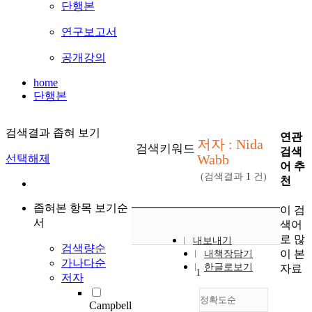
단행본
연구보고서
공개강의
home
단행본
검색결과 좁혀 보기
연관
저자 : Nida
검색키워드
검색
Wabb
선택해제
어 추
(검색결과
1
건)
천
좁혀본 항목 보기순
이 검
서
색어
로 많
내보내기
검색량순
이 본
내책장담기
가나다순
한글로보기
자료
1
저자
정확도순
Campbell