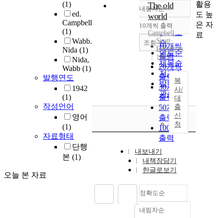
활용
(1)
The old
내림차순
정확도
ed.
도 높
world
순
Campbell
은 자
10개씩 출력
내림차순
(1)
인기도
Campbell
료
Wabb.
Scott
순
조회
10개씩
Foresman
Nida
(1)
연도순
출력
1942
Nida,
제목순
20개씩
Wabb
(1)
저자순
출력
발행연도
복
발행기
30개씩
1942
사/
관순
(1)
출력
대
작성언어
50개씩
출
신
영어
출력
청
(1)
100개씩
자료형태
출력
단행
내보내기
본
(1)
내책장담기
한글로보기
오늘 본 자료
정확도순
내림차순
정확도