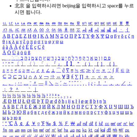
北京 을 입력하시려면
beijing
을 입력하시고 space를 누르
시면 됩니다.
ㅥ
ㅦ
ㅧ
ㅨ
ㅩ
ㅪ
ㅫ
ㅬ
ㅭ
ㅮ
ㅯ
ㅰ
ㅱ
ㅲ
ㅳ
ㅴ
ㅵ
ㅶ
ㅷ
ㅸ
ㅹ
ㅺ
ㅻ
ㅼ
ㅽ
ㅾ
ㅿ
ㆀ
ㆁ
ㆂ
ㆃ
ㆄ
ㆅ
ㆆ
ㆇ
ㆈ
ㆉ
ㆊ
ㆋ
ㆌ
ㆍ
ㆎ
Α
Β
Γ
Δ
Ε
Ζ
Η
Θ
Ι
Κ
Λ
Μ
Ν
Ξ
Ο
Π
Ρ
Σ
Τ
Υ
Φ
Χ
Ψ
Ω
α
β
γ
δ
ε
ζ
η
θ
ι
κ
λ
μ
ν
ξ
ο
π
ρ
σ
τ
υ
φ
χ
ψ
ω
á
à
Á
À
é
è
É
È
ç
Ç
ê
Ä
Ö
Ü
ä
ö
ü
ß
ְ
ֳ
ֲ
ֱ
ָ
ַ
ֵ
ֶ
ִ
ֹ
ּ
ֻ
ׂ
ׁ
ּ
ב
ה
נ
מ
צ
ת
ץ
ש
ד
ג
כ
ע
י
ח
ל
ך
ף
ק
ר
א
ט
ו
ן
ם
פ
‘
’
“
”
〔
〕
〈
〉
「
」
『
』
【
】
＂
（
）
［
］
｛
｝
±
×
÷
≠
≤
≥
∞
∴
♂
♀
∠
⊥
⌒
∂
∇
≡
≒
≪
≫
√
∽
∝
∵
∫
∬
∈
∋
⊆
⊇
⊂
⊃
∪
∩
∧
∨
￢
⇒
⇔
∀
∃
∮
∑
∏
＋
－
＜
＝
＞
、
。
·
‥
…
¨
〃
―
∥
＼
∼
´
～
ˇ
˘
˝
˚
˙
¸
˛
¡
¿
ː
！
＇
，
．
／
：
；
？
＾
＿
｀
｜
½
⅓
⅔
¼
¾
⅛
⅜
⅝
⅞
¹
²
³
⁴
ⁿ
₁
₂
₃
₄
Æ
Ð
Ħ
Ĳ
Ł
Ø
Œ
Þ
Ŧ
Ŋ
æ
đ
ð
ħ
ı
ĳ
ĸ
ŀ
ł
ø
œ
ß
þ
ŧ
ŋ
ŉ
А
Б
В
Г
Д
Е
Ё
Ж
З
И
Й
К
Л
М
Н
О
П
Р
С
Т
У
Ф
Х
Ц
Ч
Ш
Щ
Ъ
Ы
Ь
Э
Ю
Я
а
б
в
г
д
е
ё
ж
з
и
й
к
л
м
н
о
п
р
с
т
у
ф
х
ц
ч
ш
щ
ъ
ы
ь
э
ю
я
′
″
℃
Å
￠
￡
￥
¤
℉
‰
＄
％
Ｆ
￦
㎕
㎖
㎗
ℓ
㎘
㏄
㎣
㎤
㎥
㎦
㎙
㎚
㎛
㎜
㎝
㎞
㎟
㎠
㎡
㎢
㏊
㎍
㎎
㎏
㏏
㎈
㎉
㏈
㎧
㎨
㎰
㎱
㎲
㎳
㎴
㎵
㎶
㎷
㎸
㎹
㎀
㎁
㎂
㎃
㎄
㎺
㎻
㎽
㎾
㎿
㎐
㎑