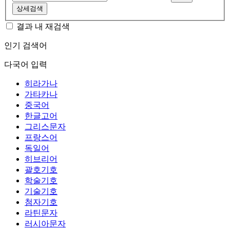
상세검색
결과 내 재검색
인기 검색어
다국어 입력
히라가나
가타카나
중국어
한글고어
그리스문자
프랑스어
독일어
히브리어
괄호기호
학술기호
기술기호
첨자기호
라틴문자
러시아문자