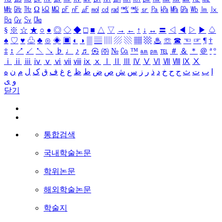
㎒
㎓
㎔
Ω
㏀
㏁
㎊
㎋
㎌
㏖
㏅
㎭
㎮
㎯
㏛
㎩
㎪
㎫
㎬
㏝
㏐
㏓
㏃
㏉
㏜
㏆
§
※
☆
★
○
●
◎
◇
◆
□
■
△
▽
→
←
↑
↓
↔
〓
◁
◀
▷
▶
♤
♠
♡
♥
♧
♣
⊙
◈
▣
◐
◑
▒
▤
▥
▨
▧
▦
▩
♨
☏
☎
☜
☞
¶
†
‡
↕
↗
↙
↖
↘
♭
♩
♪
♬
㉿
㈜
№
㏇
™
㏂
㏘
℡
＃
＆
＊
＠
ª
º
ⅰ
ⅱ
ⅲ
ⅳ
ⅴ
ⅵ
ⅶ
ⅷ
ⅸ
ⅹ
Ⅰ
Ⅱ
Ⅲ
Ⅳ
Ⅴ
Ⅵ
Ⅶ
Ⅷ
Ⅸ
Ⅹ
ا
ب
ت
ث
ج
ح
خ
د
ذ
ر
ز
س
ش
ص
ض
ط
ظ
ع
غ
ف
ق
ک
ل
م
ن
ه
و
ی
닫기
통합검색
국내학술논문
학위논문
해외학술논문
학술지