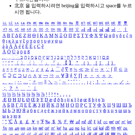
北京 을 입력하시려면
beijing
을 입력하시고 space를 누르
시면 됩니다.
ㅥ
ㅦ
ㅧ
ㅨ
ㅩ
ㅪ
ㅫ
ㅬ
ㅭ
ㅮ
ㅯ
ㅰ
ㅱ
ㅲ
ㅳ
ㅴ
ㅵ
ㅶ
ㅷ
ㅸ
ㅹ
ㅺ
ㅻ
ㅼ
ㅽ
ㅾ
ㅿ
ㆀ
ㆁ
ㆂ
ㆃ
ㆄ
ㆅ
ㆆ
ㆇ
ㆈ
ㆉ
ㆊ
ㆋ
ㆌ
ㆍ
ㆎ
Α
Β
Γ
Δ
Ε
Ζ
Η
Θ
Ι
Κ
Λ
Μ
Ν
Ξ
Ο
Π
Ρ
Σ
Τ
Υ
Φ
Χ
Ψ
Ω
α
β
γ
δ
ε
ζ
η
θ
ι
κ
λ
μ
ν
ξ
ο
π
ρ
σ
τ
υ
φ
χ
ψ
ω
á
à
Á
À
é
è
É
È
ç
Ç
ê
Ä
Ö
Ü
ä
ö
ü
ß
ְ
ֳ
ֲ
ֱ
ָ
ַ
ֵ
ֶ
ִ
ֹ
ּ
ֻ
ׂ
ׁ
ּ
ב
ה
נ
מ
צ
ת
ץ
ש
ד
ג
כ
ע
י
ח
ל
ך
ף
ק
ר
א
ט
ו
ן
ם
פ
‘
’
“
”
〔
〕
〈
〉
「
」
『
』
【
】
＂
（
）
［
］
｛
｝
±
×
÷
≠
≤
≥
∞
∴
♂
♀
∠
⊥
⌒
∂
∇
≡
≒
≪
≫
√
∽
∝
∵
∫
∬
∈
∋
⊆
⊇
⊂
⊃
∪
∩
∧
∨
￢
⇒
⇔
∀
∃
∮
∑
∏
＋
－
＜
＝
＞
、
。
·
‥
…
¨
〃
―
∥
＼
∼
´
～
ˇ
˘
˝
˚
˙
¸
˛
¡
¿
ː
！
＇
，
．
／
：
；
？
＾
＿
｀
｜
½
⅓
⅔
¼
¾
⅛
⅜
⅝
⅞
¹
²
³
⁴
ⁿ
₁
₂
₃
₄
Æ
Ð
Ħ
Ĳ
Ł
Ø
Œ
Þ
Ŧ
Ŋ
æ
đ
ð
ħ
ı
ĳ
ĸ
ŀ
ł
ø
œ
ß
þ
ŧ
ŋ
ŉ
А
Б
В
Г
Д
Е
Ё
Ж
З
И
Й
К
Л
М
Н
О
П
Р
С
Т
У
Ф
Х
Ц
Ч
Ш
Щ
Ъ
Ы
Ь
Э
Ю
Я
а
б
в
г
д
е
ё
ж
з
и
й
к
л
м
н
о
п
р
с
т
у
ф
х
ц
ч
ш
щ
ъ
ы
ь
э
ю
я
′
″
℃
Å
￠
￡
￥
¤
℉
‰
＄
％
Ｆ
￦
㎕
㎖
㎗
ℓ
㎘
㏄
㎣
㎤
㎥
㎦
㎙
㎚
㎛
㎜
㎝
㎞
㎟
㎠
㎡
㎢
㏊
㎍
㎎
㎏
㏏
㎈
㎉
㏈
㎧
㎨
㎰
㎱
㎲
㎳
㎴
㎵
㎶
㎷
㎸
㎹
㎀
㎁
㎂
㎃
㎄
㎺
㎻
㎽
㎾
㎿
㎐
㎑