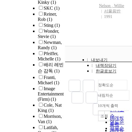
Kinky
(1)
Nelson
,
Willie
SKC
(1)
서울음반
Reiner,
1991
Rob
(1)
Sting
(1)
Wonder,
Stevie
(1)
Newman,
Randy
(1)
Pfeiffer,
Michelle
(1)
내보내기
배리 레빈
내책장담기
슨 감독
(1)
한글로보기
Franti,
Michael
(1)
정확도순
Image
Entertainment
내림차순
정확도
(Firm)
(1)
순
Cole, Nat
10개씩 출력
내림차순
인기도
King
(1)
순
조회
Morrison,
10개씩
Van
(1)
연도순
출력
Latifah,
제목순
20개씩