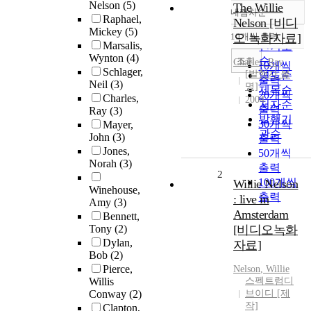
Nelson
(5)
The Willie
내림차순
정확도
Raphael,
Nelson [비디
Mickey
(5)
순
10개씩 출력
오 녹화자료]
내림차순
Marsalis,
인기도
Wynton
(4)
순
조회
Charles, Ray
10개씩
Schlager,
[발행자 불
연도순
출력
Neil
(3)
명]
제목순
20개씩
Charles,
2004
저자순
출력
Ray
(3)
발행기
30개씩
Mayer,
관순
John
(3)
출력
Jones,
50개씩
Norah
(3)
출력
2
100개씩
Willie Nelson
Winehouse,
출력
: live in
Amy
(3)
Amsterdam
Bennett,
Tony
(2)
[비디오녹화
Dylan,
자료]
Bob
(2)
Pierce,
Nelson
,
Willie
Willis
스펙트럼디
Conway
(2)
브이디 [제
작]
Clapton,