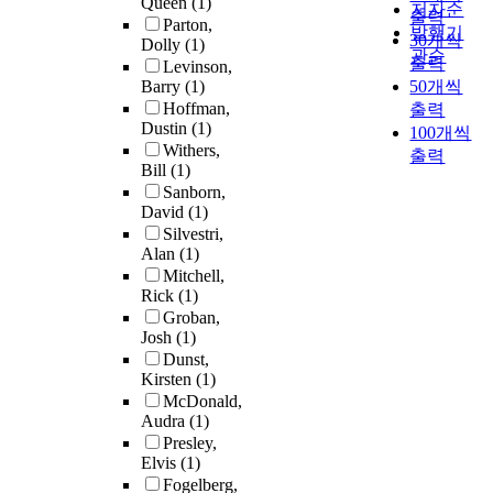
Queen
(1)
저자순
출력
Parton,
발행기
30개씩
Dolly
(1)
관순
출력
Levinson,
Barry
(1)
50개씩
Hoffman,
출력
Dustin
(1)
100개씩
Withers,
출력
Bill
(1)
Sanborn,
David
(1)
Silvestri,
Alan
(1)
Mitchell,
Rick
(1)
Groban,
Josh
(1)
Dunst,
Kirsten
(1)
McDonald,
Audra
(1)
Presley,
Elvis
(1)
Fogelberg,