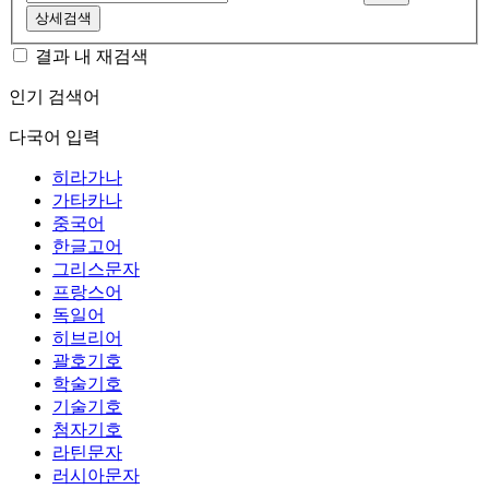
상세검색
결과 내 재검색
인기 검색어
다국어 입력
히라가나
가타카나
중국어
한글고어
그리스문자
프랑스어
독일어
히브리어
괄호기호
학술기호
기술기호
첨자기호
라틴문자
러시아문자