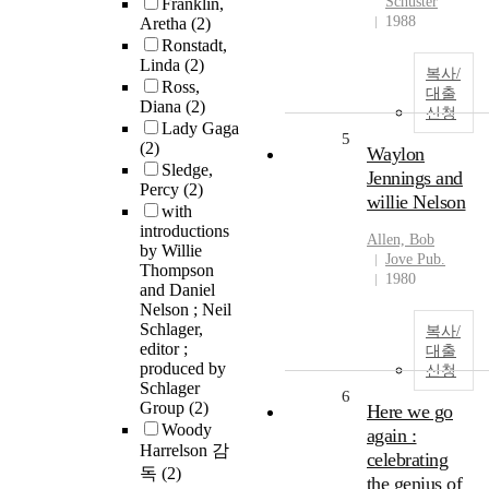
Schuster
Franklin,
1988
Aretha
(2)
Ronstadt,
Linda
(2)
복사/
Ross,
대출
Diana
(2)
신청
Lady Gaga
5
(2)
Waylon
Sledge,
Jennings and
Percy
(2)
willie Nelson
with
introductions
Allen, Bob
by Willie
Jove Pub.
Thompson
1980
and Daniel
Nelson ; Neil
Schlager,
복사/
editor ;
대출
produced by
신청
Schlager
6
Group
(2)
Here we go
Woody
again :
Harrelson 감
celebrating
독
(2)
the genius of