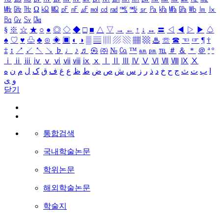
㎒
㎓
㎔
Ω
㏀
㏁
㎊
㎋
㎌
㏖
㏅
㎭
㎮
㎯
㏛
㎩
㎪
㎫
㎬
㏝
㏐
㏓
㏃
㏉
㏜
㏆
§
※
☆
★
○
●
◎
◇
◆
□
■
△
▽
→
←
↑
↓
↔
〓
◁
◀
▷
▶
♤
♠
♡
♥
♧
♣
⊙
◈
▣
◐
◑
▒
▤
▥
▨
▧
▦
▩
♨
☏
☎
☜
☞
¶
†
‡
↕
↗
↙
↖
↘
♭
♩
♪
♬
㉿
㈜
№
㏇
™
㏂
㏘
℡
＃
＆
＊
＠
ª
º
ⅰ
ⅱ
ⅲ
ⅳ
ⅴ
ⅵ
ⅶ
ⅷ
ⅸ
ⅹ
Ⅰ
Ⅱ
Ⅲ
Ⅳ
Ⅴ
Ⅵ
Ⅶ
Ⅷ
Ⅸ
Ⅹ
ا
ب
ت
ث
ج
ح
خ
د
ذ
ر
ز
س
ش
ص
ض
ط
ظ
ع
غ
ف
ق
ک
ل
م
ن
ه
و
ی
닫기
통합검색
국내학술논문
학위논문
해외학술논문
학술지