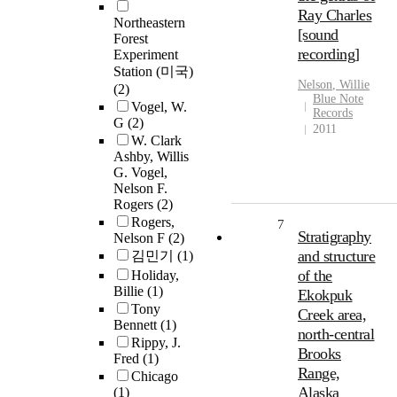
Ray Charles
Northeastern
[sound
Forest
recording]
Experiment
Station (미국)
Nelson
,
Willie
(2)
Blue Note
Vogel, W.
Records
G
(2)
2011
W. Clark
Ashby, Willis
G. Vogel,
Nelson F.
Rogers
(2)
Rogers,
7
Stratigraphy
Nelson F
(2)
and structure
김민기
(1)
of the
Holiday,
Billie
(1)
Ekokpuk
Tony
Creek area,
Bennett
(1)
north-central
Rippy, J.
Brooks
Fred
(1)
Range,
Chicago
Alaska
(1)