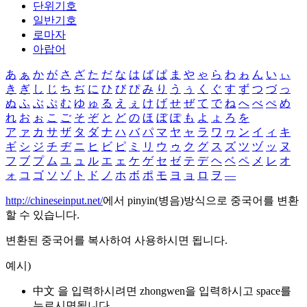
단위기호
일반기호
로마자
아랍어
あ
ぁ
か
が
さ
ざ
た
だ
な
は
ば
ぱ
ま
や
ゃ
ら
わ
ゎ
ん
い
ぃ
き
ぎ
し
じ
ち
ぢ
に
ひ
び
ぴ
み
り
う
ぅ
く
ぐ
す
ず
つ
づ
っ
ぬ
ふ
ぶ
ぷ
む
ゆ
ゅ
る
え
ぇ
け
げ
せ
ぜ
て
で
ね
へ
べ
ぺ
め
れ
お
ぉ
こ
ご
そ
ぞ
と
ど
の
ほ
ぼ
ぽ
も
よ
ょ
ろ
を
ア
ァ
カ
サ
ザ
タ
ダ
ナ
ハ
バ
パ
マ
ヤ
ャ
ラ
ワ
ヮ
ン
イ
ィ
キ
ギ
シ
ジ
チ
ヂ
ニ
ヒ
ビ
ピ
ミ
リ
ウ
ゥ
ク
グ
ス
ズ
ツ
ヅ
ッ
ヌ
フ
ブ
プ
ム
ユ
ュ
ル
エ
ェ
ケ
ゲ
セ
ゼ
テ
デ
ヘ
ベ
ペ
メ
レ
オ
ォ
コ
ゴ
ソ
ゾ
ト
ド
ノ
ホ
ボ
ポ
モ
ヨ
ョ
ロ
ヲ
―
http://chineseinput.net/
에서 pinyin(병음)방식으로 중국어를 변환
할 수 있습니다.
변환된 중국어를 복사하여 사용하시면 됩니다.
예시)
中文 을 입력하시려면
zhongwen
을 입력하시고 space를
누르시면됩니다.