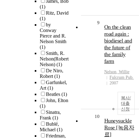
James, Bob
(1)
Ritz, David
(1)
9
by
On the clean
Conway
road again :
Pierce and R.
biodiesel and
Nelson Smith
(1)
the future of
Smith, R.
the family
Nelson(Robert
farm
Nelson)
(1)
De Niro,
Nelson
,
Willie
Robert
(1)
Fulcrum Pub.
Garfunkel,
2007
Art
(1)
Beatles
(1)
복사/
John, Elton
대출
(1)
신청
Sinatra,
10
Frank
(1)
Huneysuckle
Bublé,
Rose [녹음자
Michael
(1)
료]
Friedman,