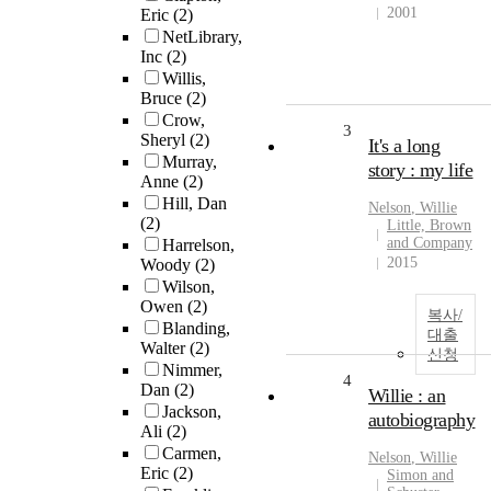
2001
Eric
(2)
NetLibrary,
Inc
(2)
Willis,
Bruce
(2)
Crow,
3
Sheryl
(2)
It's a long
Murray,
story : my life
Anne
(2)
Hill, Dan
Nelson
,
Willie
(2)
Little, Brown
and Company
Harrelson,
2015
Woody
(2)
Wilson,
Owen
(2)
복사/
Blanding,
대출
Walter
(2)
신청
Nimmer,
4
Dan
(2)
Willie : an
Jackson,
autobiography
Ali
(2)
Carmen,
Nelson
,
Willie
Eric
(2)
Simon and