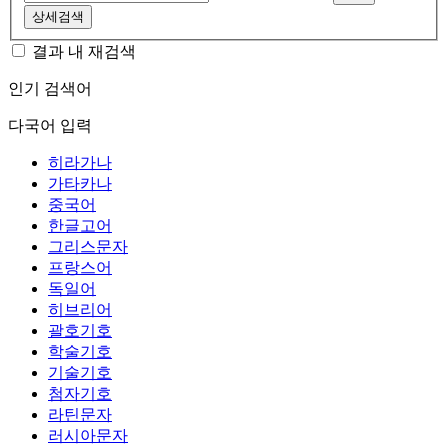
상세검색
결과 내 재검색
인기 검색어
다국어 입력
히라가나
가타카나
중국어
한글고어
그리스문자
프랑스어
독일어
히브리어
괄호기호
학술기호
기술기호
첨자기호
라틴문자
러시아문자