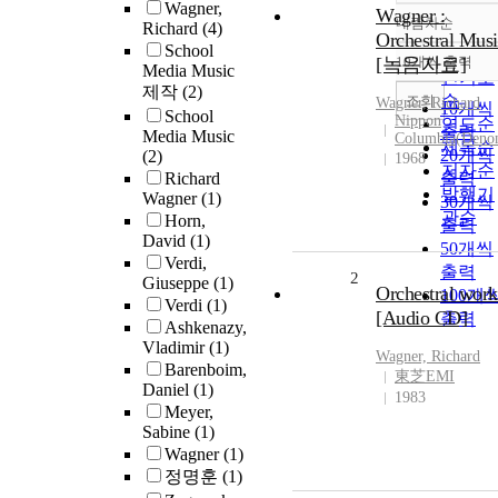
Wagner,
Wagner :
내림차순
Richard
(4)
정확도
Orchestral Musi
School
순
[녹음자료]
10개씩 출력
내림차
Media Music
인기도
제작
(2)
순
조회
Wagner, Richard
10개씩
School
Nippon
연도순
출력
Media Music
Columbia(Deno
제목순
20개씩
(2)
1968
저자순
Richard
출력
발행기
Wagner
(1)
30개씩
관순
Horn,
출력
David
(1)
50개씩
Verdi,
출력
2
Giuseppe
(1)
Orchestral work
100개
Verdi
(1)
[Audio CD]
출력
Ashkenazy,
Vladimir
(1)
Wagner, Richard
Barenboim,
東芝EMI
Daniel
(1)
1983
Meyer,
Sabine
(1)
Wagner
(1)
정명훈
(1)