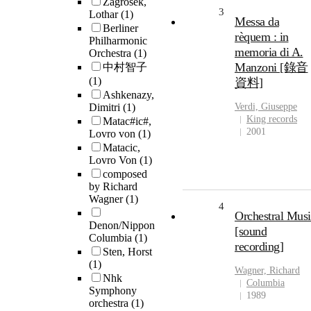
Zagrosek,
3
Lothar
(1)
Messa da
Berliner
rèquem : in
Philharmonic
memoria di A.
Orchestra
(1)
Manzoni [錄音
中村智子
(1)
資料]
Ashkenazy,
Dimitri
(1)
Verdi, Giuseppe
King records
Matac#ic#,
2001
Lovro von
(1)
Matacic,
Lovro Von
(1)
composed
by Richard
Wagner
(1)
4
Orchestral Musi
Denon/Nippon
[sound
Columbia
(1)
recording]
Sten, Horst
(1)
Wagner, Richard
Nhk
Columbia
Symphony
1989
orchestra
(1)