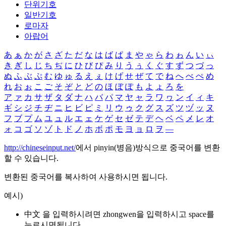
단위기호
일반기호
로마자
아랍어
あ
ぁ
か
が
さ
ざ
た
だ
な
は
ば
ぱ
ま
や
ゃ
ら
わ
ゎ
ん
い
ぃ
き
ぎ
し
じ
ち
ぢ
に
ひ
び
ぴ
み
り
う
ぅ
く
ぐ
す
ず
つ
づ
っ
ぬ
ふ
ぶ
ぷ
む
ゆ
ゅ
る
え
ぇ
け
げ
せ
ぜ
て
で
ね
へ
べ
ぺ
め
れ
お
ぉ
こ
ご
そ
ぞ
と
ど
の
ほ
ぼ
ぽ
も
よ
ょ
ろ
を
ア
ァ
カ
サ
ザ
タ
ダ
ナ
ハ
バ
パ
マ
ヤ
ャ
ラ
ワ
ヮ
ン
イ
ィ
キ
ギ
シ
ジ
チ
ヂ
ニ
ヒ
ビ
ピ
ミ
リ
ウ
ゥ
ク
グ
ス
ズ
ツ
ヅ
ッ
ヌ
フ
ブ
プ
ム
ユ
ュ
ル
エ
ェ
ケ
ゲ
セ
ゼ
テ
デ
ヘ
ベ
ペ
メ
レ
オ
ォ
コ
ゴ
ソ
ゾ
ト
ド
ノ
ホ
ボ
ポ
モ
ヨ
ョ
ロ
ヲ
―
http://chineseinput.net/
에서 pinyin(병음)방식으로 중국어를 변환
할 수 있습니다.
변환된 중국어를 복사하여 사용하시면 됩니다.
예시)
中文 을 입력하시려면
zhongwen
을 입력하시고 space를
누르시면됩니다.