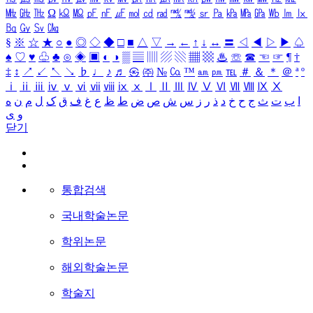
㎒
㎓
㎔
Ω
㏀
㏁
㎊
㎋
㎌
㏖
㏅
㎭
㎮
㎯
㏛
㎩
㎪
㎫
㎬
㏝
㏐
㏓
㏃
㏉
㏜
㏆
§
※
☆
★
○
●
◎
◇
◆
□
■
△
▽
→
←
↑
↓
↔
〓
◁
◀
▷
▶
♤
♠
♡
♥
♧
♣
⊙
◈
▣
◐
◑
▒
▤
▥
▨
▧
▦
▩
♨
☏
☎
☜
☞
¶
†
‡
↕
↗
↙
↖
↘
♭
♩
♪
♬
㉿
㈜
№
㏇
™
㏂
㏘
℡
＃
＆
＊
＠
ª
º
ⅰ
ⅱ
ⅲ
ⅳ
ⅴ
ⅵ
ⅶ
ⅷ
ⅸ
ⅹ
Ⅰ
Ⅱ
Ⅲ
Ⅳ
Ⅴ
Ⅵ
Ⅶ
Ⅷ
Ⅸ
Ⅹ
ا
ب
ت
ث
ج
ح
خ
د
ذ
ر
ز
س
ش
ص
ض
ط
ظ
ع
غ
ف
ق
ک
ل
م
ن
ه
و
ی
닫기
통합검색
국내학술논문
학위논문
해외학술논문
학술지