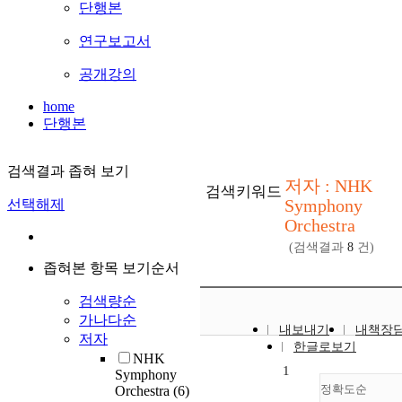
단행본
연구보고서
공개강의
home
단행본
검색결과 좁혀 보기
저자 : NHK
검색키워드
Symphony
선택해제
Orchestra
(검색결과
8
건)
좁혀본 항목 보기순서
검색량순
가나다순
내보내기
내책장
저자
한글로보기
NHK
1
Symphony
정확도순
Orchestra
(6)