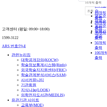
순
10개씩 출력
내림차
인기도
순
조회
10개씩
연도순
출력
제목순
20개씩
저자순
출력
고객센터 (평일: 09:00~18:00)
발행기
30개씩
관순
1599-3122
출력
50개씩
ARS 번호안내
출력
100개
관련누리집
출력
대학공개강의(KOCW)
학술정보통계시스템(Rinfo)
외국학술지지원센터(FRIC)
학술관계분석서비스(SAM)
사서커뮤니티
기관회원
지식나눔(LOOK)
의학전자도서관(MEDLIS)
유관기관 사이트
교육부(MOE)