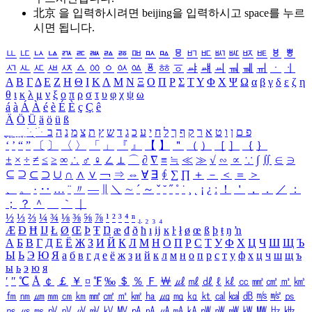
北京 을 입력하시려면
beijing
을 입력하시고 space를 누르
시면 됩니다.
ㅥ
ㅦ
ㅧ
ㅨ
ㅩ
ㅪ
ㅫ
ㅬ
ㅭ
ㅮ
ㅯ
ㅰ
ㅱ
ㅲ
ㅳ
ㅴ
ㅵ
ㅶ
ㅷ
ㅸ
ㅹ
ㅺ
ㅻ
ㅼ
ㅽ
ㅾ
ㅿ
ㆀ
ㆁ
ㆂ
ㆃ
ㆄ
ㆅ
ㆆ
ㆇ
ㆈ
ㆉ
ㆊ
ㆋ
ㆌ
ㆍ
ㆎ
Α
Β
Γ
Δ
Ε
Ζ
Η
Θ
Ι
Κ
Λ
Μ
Ν
Ξ
Ο
Π
Ρ
Σ
Τ
Υ
Φ
Χ
Ψ
Ω
α
β
γ
δ
ε
ζ
η
θ
ι
κ
λ
μ
ν
ξ
ο
π
ρ
σ
τ
υ
φ
χ
ψ
ω
á
à
Á
À
é
è
É
È
ç
Ç
ê
Ä
Ö
Ü
ä
ö
ü
ß
ְ
ֳ
ֲ
ֱ
ָ
ַ
ֵ
ֶ
ִ
ֹ
ּ
ֻ
ׂ
ׁ
ּ
ב
ה
נ
מ
צ
ת
ץ
ש
ד
ג
כ
ע
י
ח
ל
ך
ף
ק
ר
א
ט
ו
ן
ם
פ
‘
’
“
”
〔
〕
〈
〉
「
」
『
』
【
】
＂
（
）
［
］
｛
｝
±
×
÷
≠
≤
≥
∞
∴
♂
♀
∠
⊥
⌒
∂
∇
≡
≒
≪
≫
√
∽
∝
∵
∫
∬
∈
∋
⊆
⊇
⊂
⊃
∪
∩
∧
∨
￢
⇒
⇔
∀
∃
∮
∑
∏
＋
－
＜
＝
＞
、
。
·
‥
…
¨
〃
―
∥
＼
∼
´
～
ˇ
˘
˝
˚
˙
¸
˛
¡
¿
ː
！
＇
，
．
／
：
；
？
＾
＿
｀
｜
½
⅓
⅔
¼
¾
⅛
⅜
⅝
⅞
¹
²
³
⁴
ⁿ
₁
₂
₃
₄
Æ
Ð
Ħ
Ĳ
Ł
Ø
Œ
Þ
Ŧ
Ŋ
æ
đ
ð
ħ
ı
ĳ
ĸ
ŀ
ł
ø
œ
ß
þ
ŧ
ŋ
ŉ
А
Б
В
Г
Д
Е
Ё
Ж
З
И
Й
К
Л
М
Н
О
П
Р
С
Т
У
Ф
Х
Ц
Ч
Ш
Щ
Ъ
Ы
Ь
Э
Ю
Я
а
б
в
г
д
е
ё
ж
з
и
й
к
л
м
н
о
п
р
с
т
у
ф
х
ц
ч
ш
щ
ъ
ы
ь
э
ю
я
′
″
℃
Å
￠
￡
￥
¤
℉
‰
＄
％
Ｆ
￦
㎕
㎖
㎗
ℓ
㎘
㏄
㎣
㎤
㎥
㎦
㎙
㎚
㎛
㎜
㎝
㎞
㎟
㎠
㎡
㎢
㏊
㎍
㎎
㎏
㏏
㎈
㎉
㏈
㎧
㎨
㎰
㎱
㎲
㎳
㎴
㎵
㎶
㎷
㎸
㎹
㎀
㎁
㎂
㎃
㎄
㎺
㎻
㎽
㎾
㎿
㎐
㎑