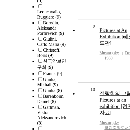
(9)
Leoncavallo,
Ruggiero
(9)
Borodin,
9
Aleksandr
Pictures at An
Porfirevich
(9)
Exhibition [
Giulini,
드판]
Carlo Maria
(9)
Christoff,
Mussorgsky
De
Boris
(9)
1980
한국악보연
구회
(9)
Franck
(9)
Glinka,
Mikhail
(9)
10
Glinka
(8)
전람회의 그림
Barenboim,
Pictures at an
Daniel
(8)
exhibition [전
Gartman,
자료]
Viktor
Aleksandrovich
(8)
Mussorgsky
국립중앙도서