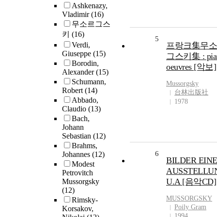
Ashkenazy,
Vladimir
(16)
무소르그스
키
(16)
5
Verdi,
프랑크集무소
Giuseppe
(15)
그스키集 : pia
Borodin,
oeuvres [악보]
Alexander
(15)
Schumann,
Mussorgsky
Robert
(14)
台林出版社
Abbado,
1978
Claudio
(13)
Bach,
Johann
Sebastian
(12)
Brahms,
6
Johannes
(12)
BILDER EIN
Modest
AUSSTELLU
Petrovitch
U.A [음악CD]
Mussorgsky
(12)
MUSSORGSKY
Rimsky-
Poily Gram
Korsakov,
1994