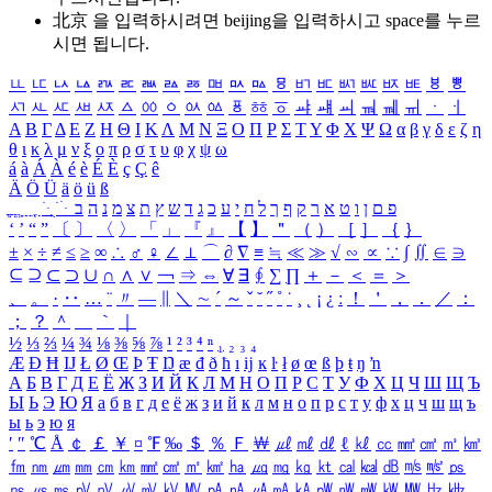
北京 을 입력하시려면
beijing
을 입력하시고 space를 누르
시면 됩니다.
ㅥ
ㅦ
ㅧ
ㅨ
ㅩ
ㅪ
ㅫ
ㅬ
ㅭ
ㅮ
ㅯ
ㅰ
ㅱ
ㅲ
ㅳ
ㅴ
ㅵ
ㅶ
ㅷ
ㅸ
ㅹ
ㅺ
ㅻ
ㅼ
ㅽ
ㅾ
ㅿ
ㆀ
ㆁ
ㆂ
ㆃ
ㆄ
ㆅ
ㆆ
ㆇ
ㆈ
ㆉ
ㆊ
ㆋ
ㆌ
ㆍ
ㆎ
Α
Β
Γ
Δ
Ε
Ζ
Η
Θ
Ι
Κ
Λ
Μ
Ν
Ξ
Ο
Π
Ρ
Σ
Τ
Υ
Φ
Χ
Ψ
Ω
α
β
γ
δ
ε
ζ
η
θ
ι
κ
λ
μ
ν
ξ
ο
π
ρ
σ
τ
υ
φ
χ
ψ
ω
á
à
Á
À
é
è
É
È
ç
Ç
ê
Ä
Ö
Ü
ä
ö
ü
ß
ְ
ֳ
ֲ
ֱ
ָ
ַ
ֵ
ֶ
ִ
ֹ
ּ
ֻ
ׂ
ׁ
ּ
ב
ה
נ
מ
צ
ת
ץ
ש
ד
ג
כ
ע
י
ח
ל
ך
ף
ק
ר
א
ט
ו
ן
ם
פ
‘
’
“
”
〔
〕
〈
〉
「
」
『
』
【
】
＂
（
）
［
］
｛
｝
±
×
÷
≠
≤
≥
∞
∴
♂
♀
∠
⊥
⌒
∂
∇
≡
≒
≪
≫
√
∽
∝
∵
∫
∬
∈
∋
⊆
⊇
⊂
⊃
∪
∩
∧
∨
￢
⇒
⇔
∀
∃
∮
∑
∏
＋
－
＜
＝
＞
、
。
·
‥
…
¨
〃
―
∥
＼
∼
´
～
ˇ
˘
˝
˚
˙
¸
˛
¡
¿
ː
！
＇
，
．
／
：
；
？
＾
＿
｀
｜
½
⅓
⅔
¼
¾
⅛
⅜
⅝
⅞
¹
²
³
⁴
ⁿ
₁
₂
₃
₄
Æ
Ð
Ħ
Ĳ
Ł
Ø
Œ
Þ
Ŧ
Ŋ
æ
đ
ð
ħ
ı
ĳ
ĸ
ŀ
ł
ø
œ
ß
þ
ŧ
ŋ
ŉ
А
Б
В
Г
Д
Е
Ё
Ж
З
И
Й
К
Л
М
Н
О
П
Р
С
Т
У
Ф
Х
Ц
Ч
Ш
Щ
Ъ
Ы
Ь
Э
Ю
Я
а
б
в
г
д
е
ё
ж
з
и
й
к
л
м
н
о
п
р
с
т
у
ф
х
ц
ч
ш
щ
ъ
ы
ь
э
ю
я
′
″
℃
Å
￠
￡
￥
¤
℉
‰
＄
％
Ｆ
￦
㎕
㎖
㎗
ℓ
㎘
㏄
㎣
㎤
㎥
㎦
㎙
㎚
㎛
㎜
㎝
㎞
㎟
㎠
㎡
㎢
㏊
㎍
㎎
㎏
㏏
㎈
㎉
㏈
㎧
㎨
㎰
㎱
㎲
㎳
㎴
㎵
㎶
㎷
㎸
㎹
㎀
㎁
㎂
㎃
㎄
㎺
㎻
㎽
㎾
㎿
㎐
㎑