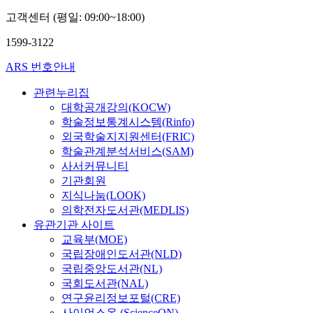
고객센터 (평일: 09:00~18:00)
1599-3122
ARS 번호안내
관련누리집
대학공개강의(KOCW)
학술정보통계시스템(Rinfo)
외국학술지지원센터(FRIC)
학술관계분석서비스(SAM)
사서커뮤니티
기관회원
지식나눔(LOOK)
의학전자도서관(MEDLIS)
유관기관 사이트
교육부(MOE)
국립장애인도서관(NLD)
국립중앙도서관(NL)
국회도서관(NAL)
연구윤리정보포털(CRE)
사이언스온 (ScienceON)