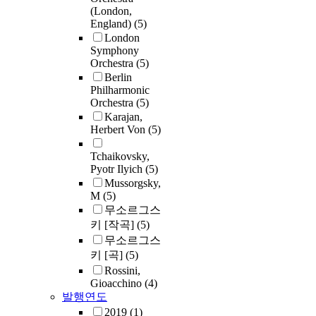
(London,
England)
(5)
London
Symphony
Orchestra
(5)
Berlin
Philharmonic
Orchestra
(5)
Karajan,
Herbert Von
(5)
Tchaikovsky,
Pyotr Ilyich
(5)
Mussorgsky,
M
(5)
무소르그스
키 [작곡]
(5)
무소르그스
키 [곡]
(5)
Rossini,
Gioacchino
(4)
발행연도
2019
(1)