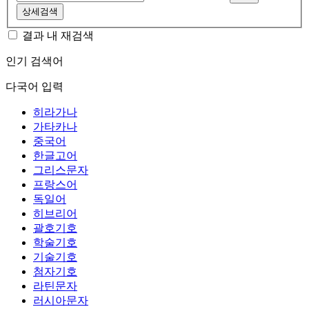
상세검색
결과 내 재검색
인기 검색어
다국어 입력
히라가나
가타카나
중국어
한글고어
그리스문자
프랑스어
독일어
히브리어
괄호기호
학술기호
기술기호
첨자기호
라틴문자
러시아문자