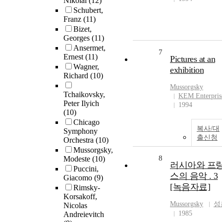
Nikolai
(12)
Schubert,
Franz
(11)
Bizet,
Georges
(11)
Ansermet,
7
Ernest
(11)
Pictures at an
Wagner,
exhibition
Richard
(10)
Mussorgsky
Tchaikovsky,
KEM Enterpris
Peter Ilyich
1994
(10)
Chicago
복사/대
Symphony
출신청
Orchestra
(10)
Mussorgsky,
8
Modeste
(10)
러시아와 프
Puccini,
스의 음악 . 3
Giacomo
(9)
[녹음자료]
Rimsky-
Korsakoff,
Mussorgsky
성
Nicolas
1985
Andreievitch