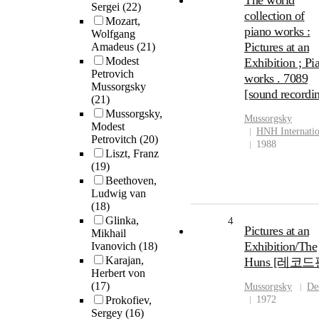
The world
Sergei
(22)
collection of
Mozart,
piano works :
Wolfgang
Pictures at an
Amadeus
(21)
Modest
Exhibition ; Pi
Petrovich
works . 7089
Mussorgsky
[sound recordi
(21)
Mussorgsky,
Mussorgsky
Modest
HNH Internatio
Petrovitch
(20)
1988
Liszt, Franz
(19)
Beethoven,
Ludwig van
(18)
Glinka,
4
Pictures at an
Mikhail
Exhibition/The
Ivanovich
(18)
Karajan,
Huns [레코드
Herbert von
(17)
Mussorgsky
De
Prokofiev,
1972
Sergey
(16)