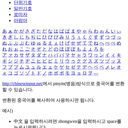
단위기호
일반기호
로마자
아랍어
あ
ぁ
か
が
さ
ざ
た
だ
な
は
ば
ぱ
ま
や
ゃ
ら
わ
ゎ
ん
い
ぃ
き
ぎ
し
じ
ち
ぢ
に
ひ
び
ぴ
み
り
う
ぅ
く
ぐ
す
ず
つ
づ
っ
ぬ
ふ
ぶ
ぷ
む
ゆ
ゅ
る
え
ぇ
け
げ
せ
ぜ
て
で
ね
へ
べ
ぺ
め
れ
お
ぉ
こ
ご
そ
ぞ
と
ど
の
ほ
ぼ
ぽ
も
よ
ょ
ろ
を
ア
ァ
カ
サ
ザ
タ
ダ
ナ
ハ
バ
パ
マ
ヤ
ャ
ラ
ワ
ヮ
ン
イ
ィ
キ
ギ
シ
ジ
チ
ヂ
ニ
ヒ
ビ
ピ
ミ
リ
ウ
ゥ
ク
グ
ス
ズ
ツ
ヅ
ッ
ヌ
フ
ブ
プ
ム
ユ
ュ
ル
エ
ェ
ケ
ゲ
セ
ゼ
テ
デ
ヘ
ベ
ペ
メ
レ
オ
ォ
コ
ゴ
ソ
ゾ
ト
ド
ノ
ホ
ボ
ポ
モ
ヨ
ョ
ロ
ヲ
―
http://chineseinput.net/
에서 pinyin(병음)방식으로 중국어를 변환
할 수 있습니다.
변환된 중국어를 복사하여 사용하시면 됩니다.
예시)
中文 을 입력하시려면
zhongwen
을 입력하시고 space를
누르시면됩니다.