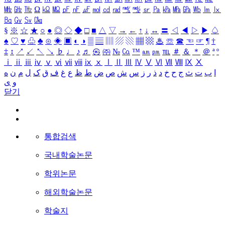
㎒
㎓
㎔
Ω
㏀
㏁
㎊
㎋
㎌
㏖
㏅
㎭
㎮
㎯
㏛
㎩
㎪
㎫
㎬
㏝
㏐
㏓
㏃
㏉
㏜
㏆
§
※
☆
★
○
●
◎
◇
◆
□
■
△
▽
→
←
↑
↓
↔
〓
◁
◀
▷
▶
♤
♠
♡
♥
♧
♣
⊙
◈
▣
◐
◑
▒
▤
▥
▨
▧
▦
▩
♨
☏
☎
☜
☞
¶
†
‡
↕
↗
↙
↖
↘
♭
♩
♪
♬
㉿
㈜
№
㏇
™
㏂
㏘
℡
＃
＆
＊
＠
ª
º
ⅰ
ⅱ
ⅲ
ⅳ
ⅴ
ⅵ
ⅶ
ⅷ
ⅸ
ⅹ
Ⅰ
Ⅱ
Ⅲ
Ⅳ
Ⅴ
Ⅵ
Ⅶ
Ⅷ
Ⅸ
Ⅹ
ا
ب
ت
ث
ج
ح
خ
د
ذ
ر
ز
س
ش
ص
ض
ط
ظ
ع
غ
ف
ق
ک
ل
م
ن
ه
و
ی
닫기
통합검색
국내학술논문
학위논문
해외학술논문
학술지