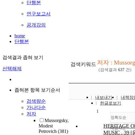
단행본
연구보고서
공개강의
home
단행본
검색결과 좁혀 보기
저자 : Mussorg
검색키워드
선택해제
(검색결과
637
건)
좁혀본 항목 보기순서
내보내기
내책장
검색량순
한글로보기
가나다순
1
저자
정확도순
Mussorgsky,
HERITAGE O
Modest
내림차순
정확
Petrovich
(381)
MUSIC . 39 [