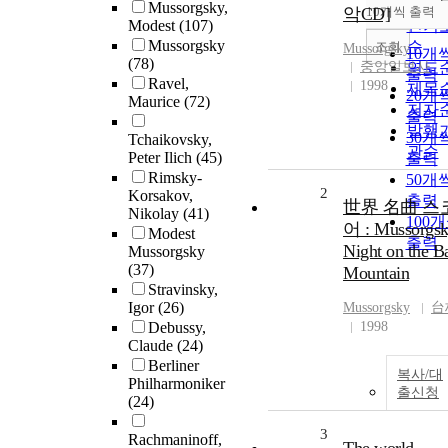
순
Mussorgsky,
악CD]
10개씩 출력
내림
Modest
(107)
인기
Mussorgsky
순
조회
Mussorgsky
10개
(78)
중앙일보사
연도
출력
Ravel,
1998
제목
20개
Maurice
(72)
저자
출력
발행
30개
Tchaikovsky,
관순
Peter Ilich
(45)
출력
Rimsky-
50개
2
Korsakov,
출력
世界 名曲 스
Nikolay
(41)
100
어 : Mussorgs
Modest
출력
Night on the B
Mussorgsky
(37)
Mountain
Stravinsky,
Igor
(26)
Mussorgsky
台
Debussy,
1998
Claude
(24)
Berliner
복사/대
Philharmoniker
출신청
(24)
3
Rachmaninoff,