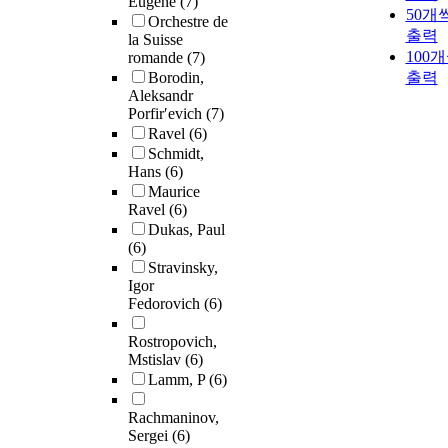
Eugene
(7)
50개
Orchestre de
출력
la Suisse
100
romande
(7)
Borodin,
출력
Aleksandr
Porfirʹevich
(7)
Ravel
(6)
Schmidt,
Hans
(6)
Maurice
Ravel
(6)
Dukas, Paul
(6)
Stravinsky,
Igor
Fedorovich
(6)
Rostropovich,
Mstislav
(6)
Lamm, P
(6)
Rachmaninov,
Sergei
(6)