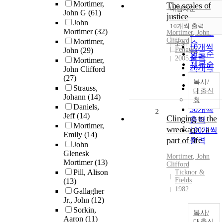
Mortimer,
The scales of
내림차순
정확도
John G
(61)
justice
John
순
10개씩 출력
내림차순
Mortimer
(32)
Mortimer
인기도
,
John
Clifford
Mortimer,
순
조회
10개씩
Penguin
John
(29)
연도순
출력
2005
Mortimer,
제목순
20개씩
John Clifford
저자순
(27)
출력
복사/
발행기
Strauss,
30개씩
대출신
관순
Johann
(14)
출력
청
Daniels,
50개씩
2
Jeff
(14)
Clinging to the
출력
Mortimer,
wreckage : a
100개씩
Emily
(14)
part of life
출력
John
Glenesk
Mortimer
,
John
Mortimer
(13)
Clifford
Pill, Alison
Ticknor &
Fields
(13)
1982
Gallagher
Jr., John
(12)
Sorkin,
복사/
Aaron
(11)
대출신