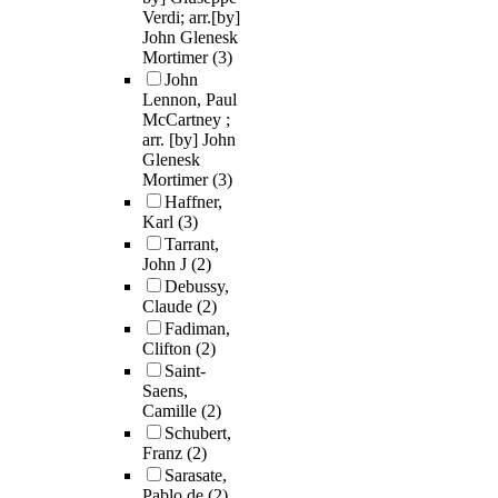
Verdi; arr.[by]
John Glenesk
Mortimer
(3)
John
Lennon, Paul
McCartney ;
arr. [by] John
Glenesk
Mortimer
(3)
Haffner,
Karl
(3)
Tarrant,
John J
(2)
Debussy,
Claude
(2)
Fadiman,
Clifton
(2)
Saint-
Saens,
Camille
(2)
Schubert,
Franz
(2)
Sarasate,
Pablo de
(2)