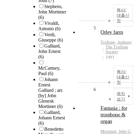
John
(7)
Stephens,
복사/
John Mortimer
대출신
(6)
청
Vivaldi,
5
Antonio
(6)
Orley farm
Verdi,
Giuseppe
(6)
Trollope, Anthony
Galliard,
The Trollope
John Ernest
Society
(6)
1993
McCartney,
복사/
Paul
(6)
대출신
Johann
청
Ernest
6
Galliard ; arr.
목차
[by] John
보기
Glenesk
Mortimer
(6)
Fantasia : for
Galliard,
trombone &
Johann Ernest
organ
(6)
Benedetto
Mortimer
,
John
G