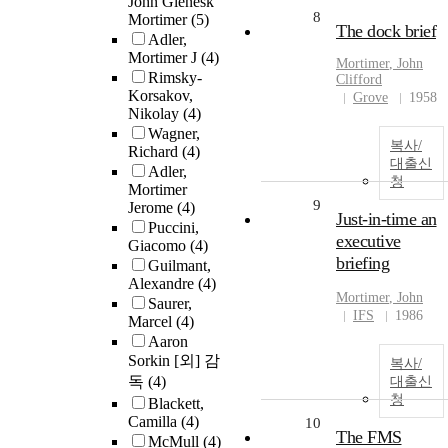
John Glenesk
8
Mortimer
(5)
The dock brief
Adler,
Mortimer J
(4)
Mortimer
,
John
Rimsky-
Clifford
Korsakov,
Grove
1958
Nikolay
(4)
Wagner,
복사/
Richard
(4)
대출신
Adler,
청
Mortimer
9
Jerome
(4)
Just-in-time an
Puccini,
executive
Giacomo
(4)
briefing
Guilmant,
Alexandre
(4)
Mortimer
,
John
Saurer,
IFS
1986
Marcel
(4)
Aaron
Sorkin [외] 감
복사/
독
(4)
대출신
청
Blackett,
Camilla
(4)
10
The FMS
McMull
(4)