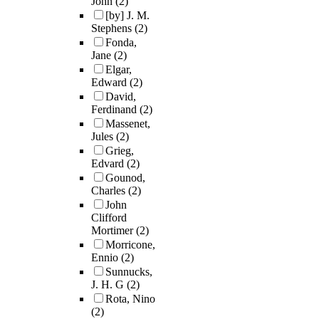
John
(2)
[by] J. M.
Stephens
(2)
Fonda,
Jane
(2)
Elgar,
Edward
(2)
David,
Ferdinand
(2)
Massenet,
Jules
(2)
Grieg,
Edvard
(2)
Gounod,
Charles
(2)
John
Clifford
Mortimer
(2)
Morricone,
Ennio
(2)
Sunnucks,
J. H. G
(2)
Rota, Nino
(2)