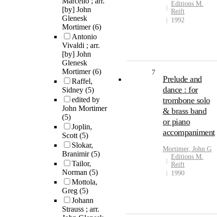
Marcello ; arr.
Editions M.
[by] John
Reift
Glenesk
1992
Mortimer
(6)
Antonio
Vivaldi ; arr.
[by] John
Glenesk
Mortimer
(6)
7
Prelude and
Raffel,
dance : for
Sidney
(5)
edited by
trombone solo
John Mortimer
& brass band
(5)
or piano
Joplin,
accompaniment
Scott
(5)
Slokar,
Mortimer
,
John
G
Branimir
(5)
Editions M.
Tailor,
Reift
Norman
(5)
1990
Mottola,
Greg
(5)
Johann
Strauss ; arr.