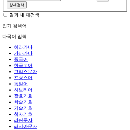
상세검색
결과 내 재검색
인기 검색어
다국어 입력
히라가나
가타카나
중국어
한글고어
그리스문자
프랑스어
독일어
히브리어
괄호기호
학술기호
기술기호
첨자기호
라틴문자
러시아문자