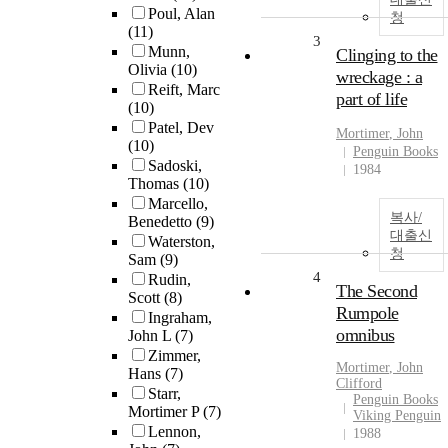
Poul, Alan
청
(11)
3
Munn,
Clinging to the
Olivia
(10)
wreckage : a
Reift, Marc
part of life
(10)
Patel, Dev
Mortimer
,
John
(10)
Penguin Books
Sadoski,
1984
Thomas
(10)
Marcello,
복사/
Benedetto
(9)
대출신
Waterston,
청
Sam
(9)
4
Rudin,
The Second
Scott
(8)
Rumpole
Ingraham,
omnibus
John L
(7)
Zimmer,
Mortimer
,
John
Hans
(7)
Clifford
Starr,
Penguin Books
Mortimer P
(7)
Viking Penguin
Lennon,
1988