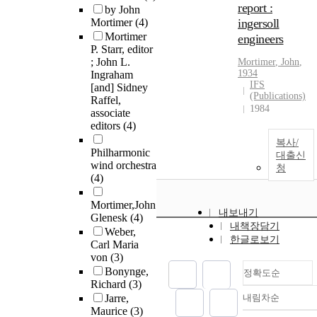
report :
by John
Mortimer
(4)
ingersoll
Mortimer
engineers
P. Starr, editor
; John L.
Mortimer
,
John
,
1934
Ingraham
IFS
[and] Sidney
(Publications)
Raffel,
1984
associate
editors
(4)
복사/
Philharmonic
대출신
wind orchestra
청
(4)
Mortimer,John
내보내기
Glenesk
(4)
내책장담기
Weber,
한글로보기
Carl Maria
von
(3)
Bonynge,
정확도순
Richard
(3)
Jarre,
내림차순
정확도
Maurice
(3)