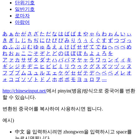
단위기호
일반기호
로마자
아랍어
あ
ぁ
か
が
さ
ざ
た
だ
な
は
ば
ぱ
ま
や
ゃ
ら
わ
ゎ
ん
い
ぃ
き
ぎ
し
じ
ち
ぢ
に
ひ
び
ぴ
み
り
う
ぅ
く
ぐ
す
ず
つ
づ
っ
ぬ
ふ
ぶ
ぷ
む
ゆ
ゅ
る
え
ぇ
け
げ
せ
ぜ
て
で
ね
へ
べ
ぺ
め
れ
お
ぉ
こ
ご
そ
ぞ
と
ど
の
ほ
ぼ
ぽ
も
よ
ょ
ろ
を
ア
ァ
カ
サ
ザ
タ
ダ
ナ
ハ
バ
パ
マ
ヤ
ャ
ラ
ワ
ヮ
ン
イ
ィ
キ
ギ
シ
ジ
チ
ヂ
ニ
ヒ
ビ
ピ
ミ
リ
ウ
ゥ
ク
グ
ス
ズ
ツ
ヅ
ッ
ヌ
フ
ブ
プ
ム
ユ
ュ
ル
エ
ェ
ケ
ゲ
セ
ゼ
テ
デ
ヘ
ベ
ペ
メ
レ
オ
ォ
コ
ゴ
ソ
ゾ
ト
ド
ノ
ホ
ボ
ポ
モ
ヨ
ョ
ロ
ヲ
―
http://chineseinput.net/
에서 pinyin(병음)방식으로 중국어를 변환
할 수 있습니다.
변환된 중국어를 복사하여 사용하시면 됩니다.
예시)
中文 을 입력하시려면
zhongwen
을 입력하시고 space를
누르시면됩니다.