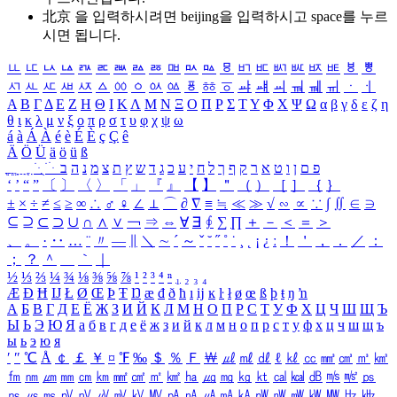
北京 을 입력하시려면
beijing
을 입력하시고 space를 누르
시면 됩니다.
ㅥ
ㅦ
ㅧ
ㅨ
ㅩ
ㅪ
ㅫ
ㅬ
ㅭ
ㅮ
ㅯ
ㅰ
ㅱ
ㅲ
ㅳ
ㅴ
ㅵ
ㅶ
ㅷ
ㅸ
ㅹ
ㅺ
ㅻ
ㅼ
ㅽ
ㅾ
ㅿ
ㆀ
ㆁ
ㆂ
ㆃ
ㆄ
ㆅ
ㆆ
ㆇ
ㆈ
ㆉ
ㆊ
ㆋ
ㆌ
ㆍ
ㆎ
Α
Β
Γ
Δ
Ε
Ζ
Η
Θ
Ι
Κ
Λ
Μ
Ν
Ξ
Ο
Π
Ρ
Σ
Τ
Υ
Φ
Χ
Ψ
Ω
α
β
γ
δ
ε
ζ
η
θ
ι
κ
λ
μ
ν
ξ
ο
π
ρ
σ
τ
υ
φ
χ
ψ
ω
á
à
Á
À
é
è
É
È
ç
Ç
ê
Ä
Ö
Ü
ä
ö
ü
ß
ְ
ֳ
ֲ
ֱ
ָ
ַ
ֵ
ֶ
ִ
ֹ
ּ
ֻ
ׂ
ׁ
ּ
ב
ה
נ
מ
צ
ת
ץ
ש
ד
ג
כ
ע
י
ח
ל
ך
ף
ק
ר
א
ט
ו
ן
ם
פ
‘
’
“
”
〔
〕
〈
〉
「
」
『
』
【
】
＂
（
）
［
］
｛
｝
±
×
÷
≠
≤
≥
∞
∴
♂
♀
∠
⊥
⌒
∂
∇
≡
≒
≪
≫
√
∽
∝
∵
∫
∬
∈
∋
⊆
⊇
⊂
⊃
∪
∩
∧
∨
￢
⇒
⇔
∀
∃
∮
∑
∏
＋
－
＜
＝
＞
、
。
·
‥
…
¨
〃
―
∥
＼
∼
´
～
ˇ
˘
˝
˚
˙
¸
˛
¡
¿
ː
！
＇
，
．
／
：
；
？
＾
＿
｀
｜
½
⅓
⅔
¼
¾
⅛
⅜
⅝
⅞
¹
²
³
⁴
ⁿ
₁
₂
₃
₄
Æ
Ð
Ħ
Ĳ
Ł
Ø
Œ
Þ
Ŧ
Ŋ
æ
đ
ð
ħ
ı
ĳ
ĸ
ŀ
ł
ø
œ
ß
þ
ŧ
ŋ
ŉ
А
Б
В
Г
Д
Е
Ё
Ж
З
И
Й
К
Л
М
Н
О
П
Р
С
Т
У
Ф
Х
Ц
Ч
Ш
Щ
Ъ
Ы
Ь
Э
Ю
Я
а
б
в
г
д
е
ё
ж
з
и
й
к
л
м
н
о
п
р
с
т
у
ф
х
ц
ч
ш
щ
ъ
ы
ь
э
ю
я
′
″
℃
Å
￠
￡
￥
¤
℉
‰
＄
％
Ｆ
￦
㎕
㎖
㎗
ℓ
㎘
㏄
㎣
㎤
㎥
㎦
㎙
㎚
㎛
㎜
㎝
㎞
㎟
㎠
㎡
㎢
㏊
㎍
㎎
㎏
㏏
㎈
㎉
㏈
㎧
㎨
㎰
㎱
㎲
㎳
㎴
㎵
㎶
㎷
㎸
㎹
㎀
㎁
㎂
㎃
㎄
㎺
㎻
㎽
㎾
㎿
㎐
㎑