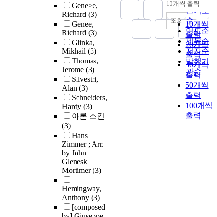
순
10개씩 출력
Gene>e,
내림차순
인기도
Richard
(3)
순
조회
Genee,
10개씩
연도순
Richard
(3)
출력
제목순
Glinka,
20개씩
Mikhail
(3)
저자순
출력
Thomas,
발행기
30개씩
Jerome
(3)
관순
출력
Silvestri,
50개씩
Alan
(3)
출력
Schneiders,
100개씩
Hardy
(3)
출력
아론 소킨
(3)
Hans
Zimmer ; Arr.
by John
Glenesk
Mortimer
(3)
Hemingway,
Anthony
(3)
[composed
by] Giuseppe