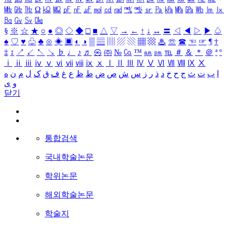
㎒
㎓
㎔
Ω
㏀
㏁
㎊
㎋
㎌
㏖
㏅
㎭
㎮
㎯
㏛
㎩
㎪
㎫
㎬
㏝
㏐
㏓
㏃
㏉
㏜
㏆
§
※
☆
★
○
●
◎
◇
◆
□
■
△
▽
→
←
↑
↓
↔
〓
◁
◀
▷
▶
♤
♠
♡
♥
♧
♣
⊙
◈
▣
◐
◑
▒
▤
▥
▨
▧
▦
▩
♨
☏
☎
☜
☞
¶
†
‡
↕
↗
↙
↖
↘
♭
♩
♪
♬
㉿
㈜
№
㏇
™
㏂
㏘
℡
＃
＆
＊
＠
ª
º
ⅰ
ⅱ
ⅲ
ⅳ
ⅴ
ⅵ
ⅶ
ⅷ
ⅸ
ⅹ
Ⅰ
Ⅱ
Ⅲ
Ⅳ
Ⅴ
Ⅵ
Ⅶ
Ⅷ
Ⅸ
Ⅹ
ا
ب
ت
ث
ج
ح
خ
د
ذ
ر
ز
س
ش
ص
ض
ط
ظ
ع
غ
ف
ق
ک
ل
م
ن
ه
و
ی
닫기
통합검색
국내학술논문
학위논문
해외학술논문
학술지