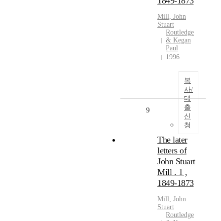
1849-1873
Mill, John
Stuart
Routledge
& Kegan
Paul
1996
복
사/
대
출
9
신
청
The later
letters of
John Stuart
Mill . 1 ,
1849-1873
Mill, John
Stuart
Routledge