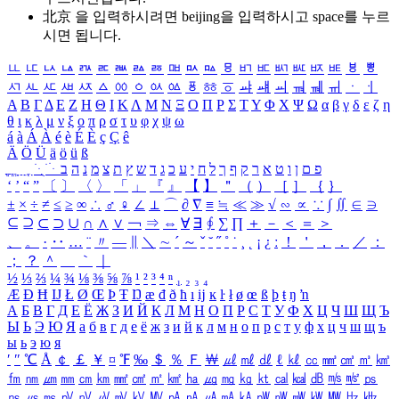
北京 을 입력하시려면
beijing
을 입력하시고 space를 누르
시면 됩니다.
ㅥ
ㅦ
ㅧ
ㅨ
ㅩ
ㅪ
ㅫ
ㅬ
ㅭ
ㅮ
ㅯ
ㅰ
ㅱ
ㅲ
ㅳ
ㅴ
ㅵ
ㅶ
ㅷ
ㅸ
ㅹ
ㅺ
ㅻ
ㅼ
ㅽ
ㅾ
ㅿ
ㆀ
ㆁ
ㆂ
ㆃ
ㆄ
ㆅ
ㆆ
ㆇ
ㆈ
ㆉ
ㆊ
ㆋ
ㆌ
ㆍ
ㆎ
Α
Β
Γ
Δ
Ε
Ζ
Η
Θ
Ι
Κ
Λ
Μ
Ν
Ξ
Ο
Π
Ρ
Σ
Τ
Υ
Φ
Χ
Ψ
Ω
α
β
γ
δ
ε
ζ
η
θ
ι
κ
λ
μ
ν
ξ
ο
π
ρ
σ
τ
υ
φ
χ
ψ
ω
á
à
Á
À
é
è
É
È
ç
Ç
ê
Ä
Ö
Ü
ä
ö
ü
ß
ְ
ֳ
ֲ
ֱ
ָ
ַ
ֵ
ֶ
ִ
ֹ
ּ
ֻ
ׂ
ׁ
ּ
ב
ה
נ
מ
צ
ת
ץ
ש
ד
ג
כ
ע
י
ח
ל
ך
ף
ק
ר
א
ט
ו
ן
ם
פ
‘
’
“
”
〔
〕
〈
〉
「
」
『
』
【
】
＂
（
）
［
］
｛
｝
±
×
÷
≠
≤
≥
∞
∴
♂
♀
∠
⊥
⌒
∂
∇
≡
≒
≪
≫
√
∽
∝
∵
∫
∬
∈
∋
⊆
⊇
⊂
⊃
∪
∩
∧
∨
￢
⇒
⇔
∀
∃
∮
∑
∏
＋
－
＜
＝
＞
、
。
·
‥
…
¨
〃
―
∥
＼
∼
´
～
ˇ
˘
˝
˚
˙
¸
˛
¡
¿
ː
！
＇
，
．
／
：
；
？
＾
＿
｀
｜
½
⅓
⅔
¼
¾
⅛
⅜
⅝
⅞
¹
²
³
⁴
ⁿ
₁
₂
₃
₄
Æ
Ð
Ħ
Ĳ
Ł
Ø
Œ
Þ
Ŧ
Ŋ
æ
đ
ð
ħ
ı
ĳ
ĸ
ŀ
ł
ø
œ
ß
þ
ŧ
ŋ
ŉ
А
Б
В
Г
Д
Е
Ё
Ж
З
И
Й
К
Л
М
Н
О
П
Р
С
Т
У
Ф
Х
Ц
Ч
Ш
Щ
Ъ
Ы
Ь
Э
Ю
Я
а
б
в
г
д
е
ё
ж
з
и
й
к
л
м
н
о
п
р
с
т
у
ф
х
ц
ч
ш
щ
ъ
ы
ь
э
ю
я
′
″
℃
Å
￠
￡
￥
¤
℉
‰
＄
％
Ｆ
￦
㎕
㎖
㎗
ℓ
㎘
㏄
㎣
㎤
㎥
㎦
㎙
㎚
㎛
㎜
㎝
㎞
㎟
㎠
㎡
㎢
㏊
㎍
㎎
㎏
㏏
㎈
㎉
㏈
㎧
㎨
㎰
㎱
㎲
㎳
㎴
㎵
㎶
㎷
㎸
㎹
㎀
㎁
㎂
㎃
㎄
㎺
㎻
㎽
㎾
㎿
㎐
㎑