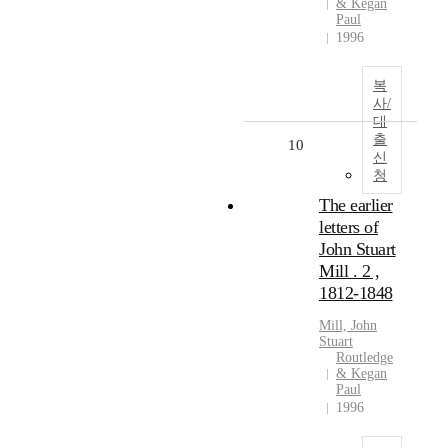
& Kegan
Paul
1996
복
사/
대
출
10
신
청
The earlier
letters of
John Stuart
Mill . 2 ,
1812-1848
Mill, John
Stuart
Routledge
& Kegan
Paul
1996