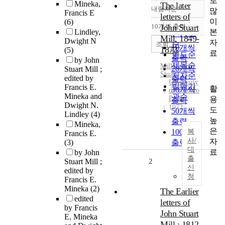
로
Mineka,
The later
내림차순
많
정확도
Francis E
letters of
이
(6)
순
10개씩 출력
John Stuart
내림차순
본
Lindley,
인기도
Mill, 1849-
Dwight N
자
순
조회
10개씩
1873
(5)
료
연도순
출력
by John
제목순
Mill, John
20개씩
Stuart Mill ;
Stuart
저자순
edited by
출력
University
발행기
Francis E.
활
30개씩
of Toronto
Mineka and
관순
Press
용
출력
Dwight N.
1972
도
50개씩
Lindley
(4)
높
출력
Mineka,
은
100개씩
복
Francis E.
사/
자
(3)
출력
대
료
by John
출
Stuart Mill ;
2
신
edited by
청
Francis E.
Mineka
(2)
The Earlier
edited
letters of
by Francis
John Stuart
E. Mineka
Mill : 1812