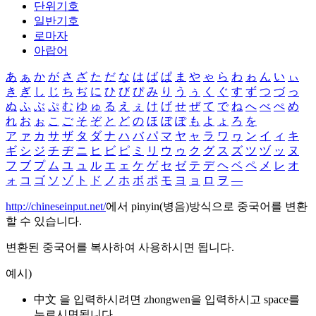
단위기호
일반기호
로마자
아랍어
あ
ぁ
か
が
さ
ざ
た
だ
な
は
ば
ぱ
ま
や
ゃ
ら
わ
ゎ
ん
い
ぃ
き
ぎ
し
じ
ち
ぢ
に
ひ
び
ぴ
み
り
う
ぅ
く
ぐ
す
ず
つ
づ
っ
ぬ
ふ
ぶ
ぷ
む
ゆ
ゅ
る
え
ぇ
け
げ
せ
ぜ
て
で
ね
へ
べ
ぺ
め
れ
お
ぉ
こ
ご
そ
ぞ
と
ど
の
ほ
ぼ
ぽ
も
よ
ょ
ろ
を
ア
ァ
カ
サ
ザ
タ
ダ
ナ
ハ
バ
パ
マ
ヤ
ャ
ラ
ワ
ヮ
ン
イ
ィ
キ
ギ
シ
ジ
チ
ヂ
ニ
ヒ
ビ
ピ
ミ
リ
ウ
ゥ
ク
グ
ス
ズ
ツ
ヅ
ッ
ヌ
フ
ブ
プ
ム
ユ
ュ
ル
エ
ェ
ケ
ゲ
セ
ゼ
テ
デ
ヘ
ベ
ペ
メ
レ
オ
ォ
コ
ゴ
ソ
ゾ
ト
ド
ノ
ホ
ボ
ポ
モ
ヨ
ョ
ロ
ヲ
―
http://chineseinput.net/
에서 pinyin(병음)방식으로 중국어를 변환
할 수 있습니다.
변환된 중국어를 복사하여 사용하시면 됩니다.
예시)
中文 을 입력하시려면
zhongwen
을 입력하시고 space를
누르시면됩니다.