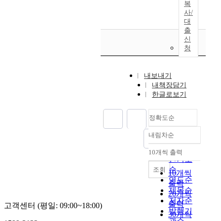
복
사/
대
출
신
청
내보내기
내책장담기
한글로보기
정확도순
내림차순
정확도
순
10개씩 출력
내림차순
인기도
순
조회
10개씩
연도순
출력
제목순
20개씩
저자순
출력
고객센터 (평일: 09:00~18:00)
발행기
30개씩