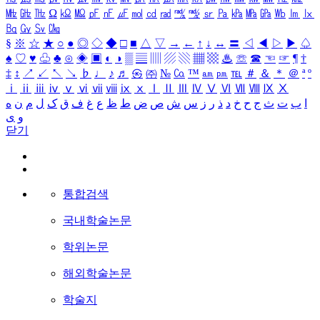
㎒
㎓
㎔
Ω
㏀
㏁
㎊
㎋
㎌
㏖
㏅
㎭
㎮
㎯
㏛
㎩
㎪
㎫
㎬
㏝
㏐
㏓
㏃
㏉
㏜
㏆
§
※
☆
★
○
●
◎
◇
◆
□
■
△
▽
→
←
↑
↓
↔
〓
◁
◀
▷
▶
♤
♠
♡
♥
♧
♣
⊙
◈
▣
◐
◑
▒
▤
▥
▨
▧
▦
▩
♨
☏
☎
☜
☞
¶
†
‡
↕
↗
↙
↖
↘
♭
♩
♪
♬
㉿
㈜
№
㏇
™
㏂
㏘
℡
＃
＆
＊
＠
ª
º
ⅰ
ⅱ
ⅲ
ⅳ
ⅴ
ⅵ
ⅶ
ⅷ
ⅸ
ⅹ
Ⅰ
Ⅱ
Ⅲ
Ⅳ
Ⅴ
Ⅵ
Ⅶ
Ⅷ
Ⅸ
Ⅹ
ا
ب
ت
ث
ج
ح
خ
د
ذ
ر
ز
س
ش
ص
ض
ط
ظ
ع
غ
ف
ق
ک
ل
م
ن
ه
و
ی
닫기
통합검색
국내학술논문
학위논문
해외학술논문
학술지