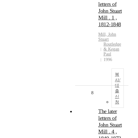
letters of
John Stuart
Mill . 1 ,
1812-1848
Mill, John
Stuart
Routledge
& Kegan
Paul
1996
복
사/
대
출
8
신
청
The later
letters of
John Stuart
Mill . 4 ,