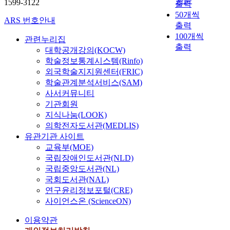
관순
1599-3122
출력
50개씩
ARS 번호안내
출력
100개씩
관련누리집
출력
대학공개강의(KOCW)
학술정보통계시스템(Rinfo)
외국학술지지원센터(FRIC)
학술관계분석서비스(SAM)
사서커뮤니티
기관회원
지식나눔(LOOK)
의학전자도서관(MEDLIS)
유관기관 사이트
교육부(MOE)
국립장애인도서관(NLD)
국립중앙도서관(NL)
국회도서관(NAL)
연구윤리정보포털(CRE)
사이언스온 (ScienceON)
이용약관