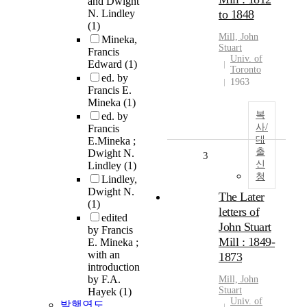
and Dwight
N. Lindley
to 1848
(1)
Mill, John
Mineka,
Stuart
Francis
Univ. of
Edward
(1)
Toronto
ed. by
1963
Francis E.
Mineka
(1)
복
ed. by
사/
Francis
대
E.Mineka ;
출
Dwight N.
3
신
Lindley
(1)
청
Lindley,
Dwight N.
The Later
(1)
letters of
edited
John Stuart
by Francis
Mill : 1849-
E. Mineka ;
with an
1873
introduction
by F.A.
Mill, John
Stuart
Hayek
(1)
Univ. of
발행연도