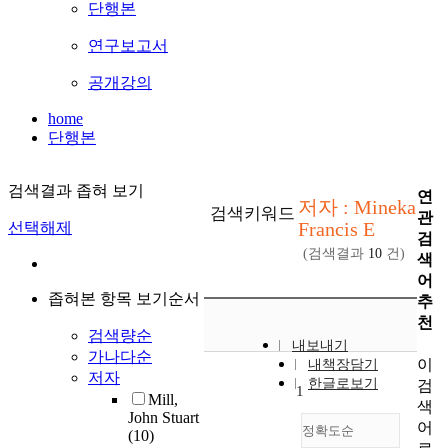
단행본
연구보고서
공개강의
home
단행본
검색결과 좁혀 보기
연
저자 : Mineka
검색키워드
관
Francis E
선택해제
검
(검색결과
10
건)
색
어
좁혀본 항목 보기순서
추
천
검색량순
내보내기
가나다순
이
내책장담기
저자
한글로보기
검
1
Mill,
색
John Stuart
어
정확도순
(10)