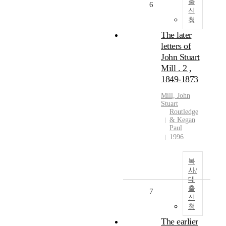
출
6
신
청
The later
letters of
John Stuart
Mill . 2 ,
1849-1873
Mill, John
Stuart
Routledge
& Kegan
Paul
1996
복
사/
대
출
7
신
청
The earlier