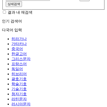
상세검색
결과 내 재검색
인기 검색어
다국어 입력
히라가나
가타카나
중국어
한글고어
그리스문자
프랑스어
독일어
히브리어
괄호기호
학술기호
기술기호
첨자기호
라틴문자
러시아문자