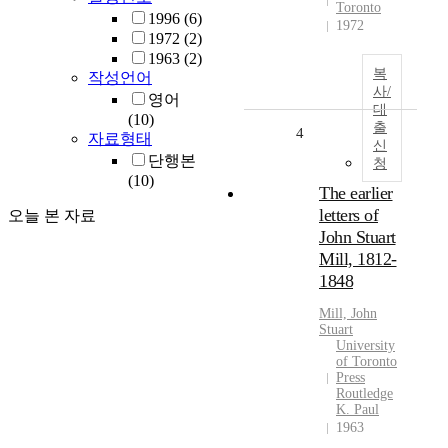
Toronto
1996
(6)
1972
1972
(2)
1963
(2)
복
작성언어
사/
영어
대
(10)
출
4
자료형태
신
단행본
청
(10)
The earlier
letters of
오늘 본 자료
John Stuart
Mill, 1812-
1848
Mill, John
Stuart
University
of Toronto
Press
Routledge
K. Paul
1963