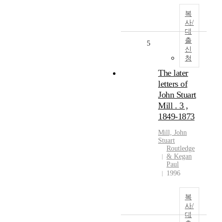
복
사/
대
출
5
신
청
The later
letters of
John Stuart
Mill . 3 ,
1849-1873
Mill, John
Stuart
Routledge
& Kegan
Paul
1996
복
사/
대