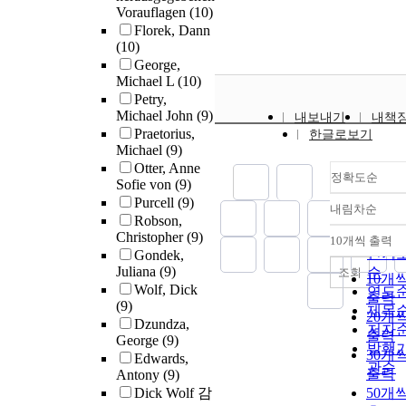
Vorauflagen
(10)
Florek, Dann
(10)
George,
Michael L
(10)
Petry,
Michael John
(9)
내보내기
내책
Praetorius,
한글로보기
Michael
(9)
Otter, Anne
정확도순
Sofie von
(9)
Purcell
(9)
내림차순
정확
Robson,
순
Christopher
(9)
10개씩 출력
내림
인기
Gondek,
Juliana
(9)
순
조회
10개
Wolf, Dick
연도
출력
(9)
제목
20개
Dzundza,
저자
출력
George
(9)
발행
30개
Edwards,
관순
출력
Antony
(9)
Dick Wolf 감
50개