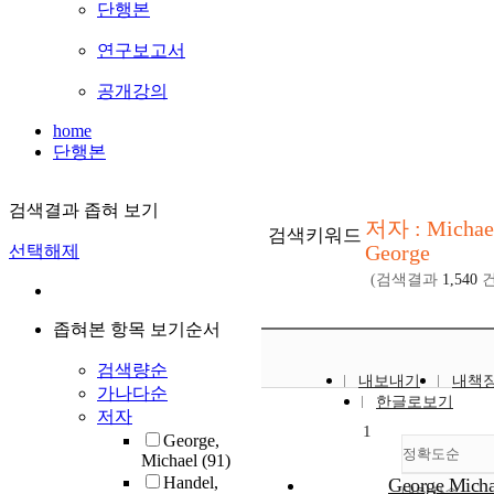
단행본
연구보고서
공개강의
home
단행본
검색결과 좁혀 보기
저자 : Michae
검색키워드
George
선택해제
(검색결과
1,540
건
좁혀본 항목 보기순서
검색량순
내보내기
내책
가나다순
한글로보기
저자
1
George,
정확도순
Michael
(91)
Handel,
George Micha
내림차순