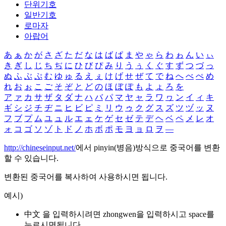
단위기호
일반기호
로마자
아랍어
あ
ぁ
か
が
さ
ざ
た
だ
な
は
ば
ぱ
ま
や
ゃ
ら
わ
ゎ
ん
い
ぃ
き
ぎ
し
じ
ち
ぢ
に
ひ
び
ぴ
み
り
う
ぅ
く
ぐ
す
ず
つ
づ
っ
ぬ
ふ
ぶ
ぷ
む
ゆ
ゅ
る
え
ぇ
け
げ
せ
ぜ
て
で
ね
へ
べ
ぺ
め
れ
お
ぉ
こ
ご
そ
ぞ
と
ど
の
ほ
ぼ
ぽ
も
よ
ょ
ろ
を
ア
ァ
カ
サ
ザ
タ
ダ
ナ
ハ
バ
パ
マ
ヤ
ャ
ラ
ワ
ヮ
ン
イ
ィ
キ
ギ
シ
ジ
チ
ヂ
ニ
ヒ
ビ
ピ
ミ
リ
ウ
ゥ
ク
グ
ス
ズ
ツ
ヅ
ッ
ヌ
フ
ブ
プ
ム
ユ
ュ
ル
エ
ェ
ケ
ゲ
セ
ゼ
テ
デ
ヘ
ベ
ペ
メ
レ
オ
ォ
コ
ゴ
ソ
ゾ
ト
ド
ノ
ホ
ボ
ポ
モ
ヨ
ョ
ロ
ヲ
―
http://chineseinput.net/
에서 pinyin(병음)방식으로 중국어를 변환
할 수 있습니다.
변환된 중국어를 복사하여 사용하시면 됩니다.
예시)
中文 을 입력하시려면
zhongwen
을 입력하시고 space를
누르시면됩니다.