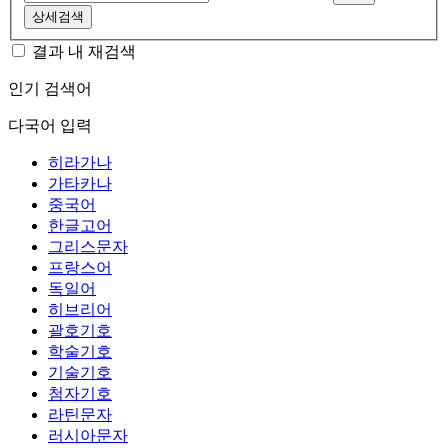
상세검색
결과 내 재검색
인기 검색어
다국어 입력
히라가나
가타카나
중국어
한글고어
그리스문자
프랑스어
독일어
히브리어
괄호기호
학술기호
기술기호
첨자기호
라틴문자
러시아문자