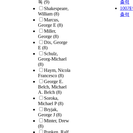
독
(9)
출력
100
Shakespeare,
William
(8)
출력
Marcus,
George E
(8)
Miller,
George
(8)
Dix, George
E
(8)
Schulz,
Georg-Michael
(8)
Haym, Nicola
Francesco
(8)
George E.
Belch, Michael
A. Belch
(8)
Soroka,
Michael P
(8)
Bryjak,
George J
(8)
Minter, Drew
(8)
Popken, Ralf