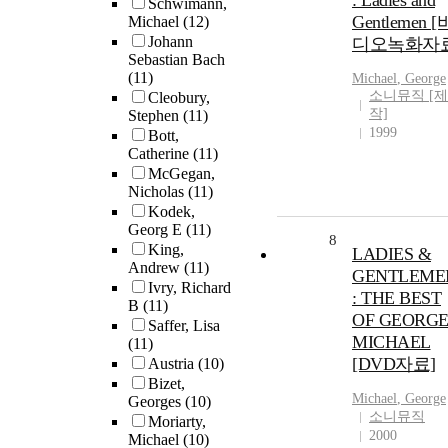
: Ladies and
Schwimann,
Gentlemen [
Michael
(12)
Johann
디오녹화자료
Sebastian Bach
(11)
Michael
,
George
소니뮤직 [제
Cleobury,
작]
Stephen
(11)
1999
Bott,
Catherine
(11)
McGegan,
Nicholas
(11)
Kodek,
Georg E
(11)
8
King,
LADIES &
Andrew
(11)
GENTLEME
Ivry, Richard
: THE BEST
B
(11)
OF GEORG
Saffer, Lisa
MICHAEL
(11)
[DVD자료]
Austria
(10)
Bizet,
Michael
,
George
Georges
(10)
소니뮤직
Moriarty,
2000
Michael
(10)