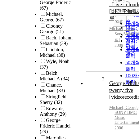
정확
George Frideric
: Live in lond
(67)
순
[비디오녹화
10개씩 출력
내림
Michael,
인기
료]
George
(67)
순
조회
10개
Clooney,
연도
Michael
,
George
출력
George
(51)
SonyMusic [
제목
20개
Bach, Johann
작]
저자
출력
Sebastian
(39)
2009
발행
Crichton,
30개
관순
Michael
(38)
출력
Wyle, Noah
50개
(37)
출력
Belch,
100
Michael A
(34)
2
출력
George Micha
Chance,
twenty five
Michael
(33)
[videorecordi
Stringfield,
Sherry
(32)
Michael
,
George
Edwards,
SONY BMG
Anthony
(29)
Music
George
Entertainmen
Frideric Handel
2006
(29)
Margulies,