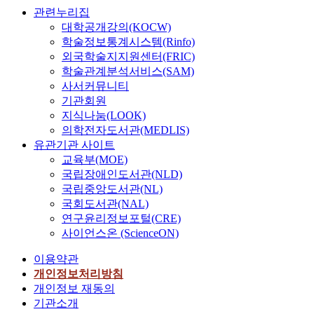
관련누리집
대학공개강의(KOCW)
학술정보통계시스템(Rinfo)
외국학술지지원센터(FRIC)
학술관계분석서비스(SAM)
사서커뮤니티
기관회원
지식나눔(LOOK)
의학전자도서관(MEDLIS)
유관기관 사이트
교육부(MOE)
국립장애인도서관(NLD)
국립중앙도서관(NL)
국회도서관(NAL)
연구윤리정보포털(CRE)
사이언스온 (ScienceON)
이용약관
개인정보처리방침
개인정보 재동의
기관소개