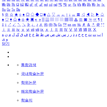
㎒
㎓
㎔
Ω
㏀
㏁
㎊
㎋
㎌
㏖
㏅
㎭
㎮
㎯
㏛
㎩
㎪
㎫
㎬
㏝
㏐
㏓
㏃
㏉
㏜
㏆
§
※
☆
★
○
●
◎
◇
◆
□
■
△
▽
→
←
↑
↓
↔
〓
◁
◀
▷
▶
♤
♠
♡
♥
♧
♣
⊙
◈
▣
◐
◑
▒
▤
▥
▨
▧
▦
▩
♨
☏
☎
☜
☞
¶
†
‡
↕
↗
↙
↖
↘
♭
♩
♪
♬
㉿
㈜
№
㏇
™
㏂
㏘
℡
＃
＆
＊
＠
ª
º
ⅰ
ⅱ
ⅲ
ⅳ
ⅴ
ⅵ
ⅶ
ⅷ
ⅸ
ⅹ
Ⅰ
Ⅱ
Ⅲ
Ⅳ
Ⅴ
Ⅵ
Ⅶ
Ⅷ
Ⅸ
Ⅹ
ا
ب
ت
ث
ج
ح
خ
د
ذ
ر
ز
س
ش
ص
ض
ط
ظ
ع
غ
ف
ق
ک
ل
م
ن
ه
و
ی
닫기
통합검색
국내학술논문
학위논문
해외학술논문
학술지