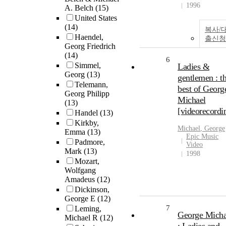
1996
A. Belch
(15)
United States
(14)
복사/
Haendel,
출신청
Georg Friedrich
(14)
6
Simmel,
Ladies &
Georg
(13)
gentlemen : t
Telemann,
best of Georg
Georg Philipp
Michael
(13)
[videorecordi
Handel
(13)
Kirkby,
Michael
,
George
Emma
(13)
Epic Music
Padmore,
Video
Mark
(13)
1998
Mozart,
Wolfgang
Amadeus
(12)
Dickinson,
George E
(12)
7
Leming,
George Micha
Michael R
(12)