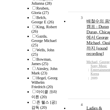
Julianna
(28)
Reuben,
Gloria
(27)
Belch,
3
배철수의 음
George E
(26)
캠프 : Duran
King, Robert
(26)
Duran, Chica
Gazda,
에서 George
George Michael
Michael, Oasi
(25)
까지 [sound
Wells, John
recording]
(25)
Bowman,
Michael
,
George
James
(25)
Sony Music
Ainsley, John
Entertainmen
Mark
(23)
Korea
Hegel, Georg
2009
Wilhelm
Friedrich
(20)
마이클 크라
이튼
(20)
존 웰스 [공]
4
감독
(20)
Ladies &