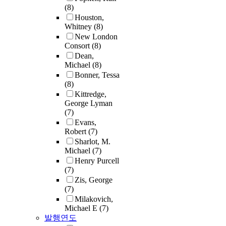
(8)
Houston,
Whitney
(8)
New London
Consort
(8)
Dean,
Michael
(8)
Bonner, Tessa
(8)
Kittredge,
George Lyman
(7)
Evans,
Robert
(7)
Sharlot, M.
Michael
(7)
Henry Purcell
(7)
Zis, George
(7)
Milakovich,
Michael E
(7)
발행연도