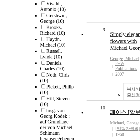
Vivaldi,
Antonio
(10)
Gershwin,
George
(10)
Brooks,
9
Richard
(10)
Simply elegan
Haydn,
flowers with
Michael
(10)
Michael Geor
Russell,
Lynda
(10)
George
,
Michael
Daniels,
F+W
Charles
(10)
Publications
2007
Noth, Chris
(10)
Pickett, Philip
복사/
(10)
출신청
Hill, Steven
(10)
10
hrsg. von
페이스 [악보
Georg Kodek ;
auf Grundlage
Michael
,
George
der von Michael
[발행자불명
Schimann
1960
herausgegebenen