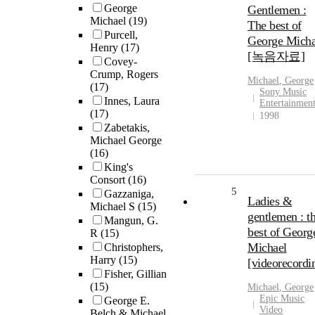
George
Gentlemen :
Michael
(19)
The best of
Purcell,
George Micha
Henry
(17)
[녹음자료]
Covey-
Crump, Rogers
Michael
,
George
(17)
Sony Music
Innes, Laura
Entertainmen
(17)
1998
Zabetakis,
Michael George
(16)
King's
Consort
(16)
5
Gazzaniga,
Ladies &
Michael S
(15)
gentlemen : t
Mangun, G.
best of Georg
R
(15)
Michael
Christophers,
Harry
(15)
[videorecordi
Fisher, Gillian
(15)
Michael
,
George
Epic Music
George E.
Video
Belch & Michael