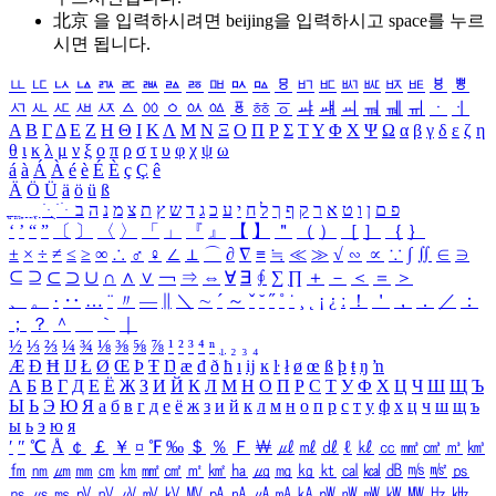
北京 을 입력하시려면
beijing
을 입력하시고 space를 누르
시면 됩니다.
ㅥ
ㅦ
ㅧ
ㅨ
ㅩ
ㅪ
ㅫ
ㅬ
ㅭ
ㅮ
ㅯ
ㅰ
ㅱ
ㅲ
ㅳ
ㅴ
ㅵ
ㅶ
ㅷ
ㅸ
ㅹ
ㅺ
ㅻ
ㅼ
ㅽ
ㅾ
ㅿ
ㆀ
ㆁ
ㆂ
ㆃ
ㆄ
ㆅ
ㆆ
ㆇ
ㆈ
ㆉ
ㆊ
ㆋ
ㆌ
ㆍ
ㆎ
Α
Β
Γ
Δ
Ε
Ζ
Η
Θ
Ι
Κ
Λ
Μ
Ν
Ξ
Ο
Π
Ρ
Σ
Τ
Υ
Φ
Χ
Ψ
Ω
α
β
γ
δ
ε
ζ
η
θ
ι
κ
λ
μ
ν
ξ
ο
π
ρ
σ
τ
υ
φ
χ
ψ
ω
á
à
Á
À
é
è
É
È
ç
Ç
ê
Ä
Ö
Ü
ä
ö
ü
ß
ְ
ֳ
ֲ
ֱ
ָ
ַ
ֵ
ֶ
ִ
ֹ
ּ
ֻ
ׂ
ׁ
ּ
ב
ה
נ
מ
צ
ת
ץ
ש
ד
ג
כ
ע
י
ח
ל
ך
ף
ק
ר
א
ט
ו
ן
ם
פ
‘
’
“
”
〔
〕
〈
〉
「
」
『
』
【
】
＂
（
）
［
］
｛
｝
±
×
÷
≠
≤
≥
∞
∴
♂
♀
∠
⊥
⌒
∂
∇
≡
≒
≪
≫
√
∽
∝
∵
∫
∬
∈
∋
⊆
⊇
⊂
⊃
∪
∩
∧
∨
￢
⇒
⇔
∀
∃
∮
∑
∏
＋
－
＜
＝
＞
、
。
·
‥
…
¨
〃
―
∥
＼
∼
´
～
ˇ
˘
˝
˚
˙
¸
˛
¡
¿
ː
！
＇
，
．
／
：
；
？
＾
＿
｀
｜
½
⅓
⅔
¼
¾
⅛
⅜
⅝
⅞
¹
²
³
⁴
ⁿ
₁
₂
₃
₄
Æ
Ð
Ħ
Ĳ
Ł
Ø
Œ
Þ
Ŧ
Ŋ
æ
đ
ð
ħ
ı
ĳ
ĸ
ŀ
ł
ø
œ
ß
þ
ŧ
ŋ
ŉ
А
Б
В
Г
Д
Е
Ё
Ж
З
И
Й
К
Л
М
Н
О
П
Р
С
Т
У
Ф
Х
Ц
Ч
Ш
Щ
Ъ
Ы
Ь
Э
Ю
Я
а
б
в
г
д
е
ё
ж
з
и
й
к
л
м
н
о
п
р
с
т
у
ф
х
ц
ч
ш
щ
ъ
ы
ь
э
ю
я
′
″
℃
Å
￠
￡
￥
¤
℉
‰
＄
％
Ｆ
￦
㎕
㎖
㎗
ℓ
㎘
㏄
㎣
㎤
㎥
㎦
㎙
㎚
㎛
㎜
㎝
㎞
㎟
㎠
㎡
㎢
㏊
㎍
㎎
㎏
㏏
㎈
㎉
㏈
㎧
㎨
㎰
㎱
㎲
㎳
㎴
㎵
㎶
㎷
㎸
㎹
㎀
㎁
㎂
㎃
㎄
㎺
㎻
㎽
㎾
㎿
㎐
㎑