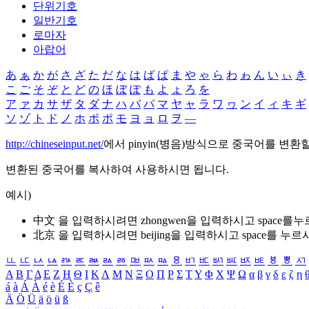
단위기호
일반기호
로마자
아랍어
あ
ぁ
か
が
さ
ざ
た
だ
な
は
ば
ぱ
ま
や
ゃ
ら
わ
ゎ
ん
い
ぃ
き
こ
ご
そ
ぞ
と
ど
の
ほ
ぼ
ぽ
も
よ
ょ
ろ
を
ア
ァ
カ
サ
ザ
タ
ダ
ナ
ハ
バ
パ
マ
ヤ
ャ
ラ
ワ
ヮ
ン
イ
ィ
キ
ギ
ソ
ゾ
ト
ド
ノ
ホ
ボ
ポ
モ
ヨ
ョ
ロ
ヲ
―
http://chineseinput.net/
에서 pinyin(병음)방식으로 중국어를 변환
변환된 중국어를 복사하여 사용하시면 됩니다.
예시)
中文 을 입력하시려면
zhongwen
을 입력하시고 space를
北京 을 입력하시려면
beijing
을 입력하시고 space를 누르
ㅥ
ㅦ
ㅧ
ㅨ
ㅩ
ㅪ
ㅫ
ㅬ
ㅭ
ㅮ
ㅯ
ㅰ
ㅱ
ㅲ
ㅳ
ㅴ
ㅵ
ㅶ
ㅷ
ㅸ
ㅹ
ㅺ
Α
Β
Γ
Δ
Ε
Ζ
Η
Θ
Ι
Κ
Λ
Μ
Ν
Ξ
Ο
Π
Ρ
Σ
Τ
Υ
Φ
Χ
Ψ
Ω
α
β
γ
δ
ε
ζ
η
á
à
Á
À
é
è
É
È
ç
Ç
ê
Ä
Ö
Ü
ä
ö
ü
ß