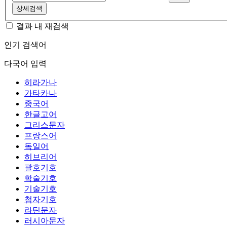
상세검색
결과 내 재검색
인기 검색어
다국어 입력
히라가나
가타카나
중국어
한글고어
그리스문자
프랑스어
독일어
히브리어
괄호기호
학술기호
기술기호
첨자기호
라틴문자
러시아문자