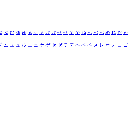
ぶ
ぷ
む
ゆ
ゅ
る
え
ぇ
け
げ
せ
ぜ
て
で
ね
へ
べ
ぺ
め
れ
お
ぉ
プ
ム
ユ
ュ
ル
エ
ェ
ケ
ゲ
セ
ゼ
テ
デ
ヘ
ベ
ペ
メ
レ
オ
ォ
コ
ゴ