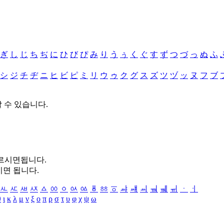
ぎ
し
じ
ち
ぢ
に
ひ
び
ぴ
み
り
う
ぅ
く
ぐ
す
ず
つ
づ
っ
ぬ
ふ
シ
ジ
チ
ヂ
ニ
ヒ
ビ
ピ
ミ
リ
ウ
ゥ
ク
グ
ス
ズ
ツ
ヅ
ッ
ヌ
フ
ブ
할 수 있습니다.
누르시면됩니다.
시면 됩니다.
ㅻ
ㅼ
ㅽ
ㅾ
ㅿ
ㆀ
ㆁ
ㆂ
ㆃ
ㆄ
ㆅ
ㆆ
ㆇ
ㆈ
ㆉ
ㆊ
ㆋ
ㆌ
ㆍ
ㆎ
θ
ι
κ
λ
μ
ν
ξ
ο
π
ρ
σ
τ
υ
φ
χ
ψ
ω