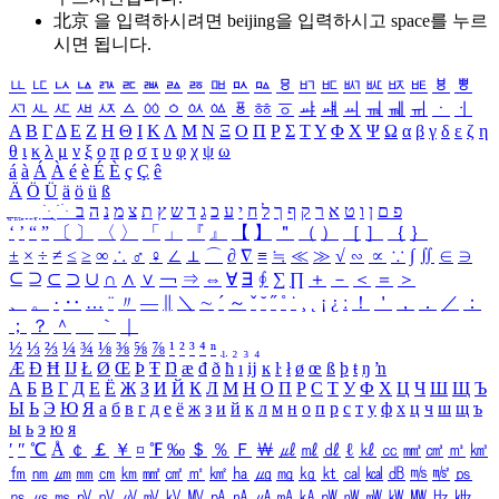
北京 을 입력하시려면
beijing
을 입력하시고 space를 누르
시면 됩니다.
ㅥ
ㅦ
ㅧ
ㅨ
ㅩ
ㅪ
ㅫ
ㅬ
ㅭ
ㅮ
ㅯ
ㅰ
ㅱ
ㅲ
ㅳ
ㅴ
ㅵ
ㅶ
ㅷ
ㅸ
ㅹ
ㅺ
ㅻ
ㅼ
ㅽ
ㅾ
ㅿ
ㆀ
ㆁ
ㆂ
ㆃ
ㆄ
ㆅ
ㆆ
ㆇ
ㆈ
ㆉ
ㆊ
ㆋ
ㆌ
ㆍ
ㆎ
Α
Β
Γ
Δ
Ε
Ζ
Η
Θ
Ι
Κ
Λ
Μ
Ν
Ξ
Ο
Π
Ρ
Σ
Τ
Υ
Φ
Χ
Ψ
Ω
α
β
γ
δ
ε
ζ
η
θ
ι
κ
λ
μ
ν
ξ
ο
π
ρ
σ
τ
υ
φ
χ
ψ
ω
á
à
Á
À
é
è
É
È
ç
Ç
ê
Ä
Ö
Ü
ä
ö
ü
ß
ְ
ֳ
ֲ
ֱ
ָ
ַ
ֵ
ֶ
ִ
ֹ
ּ
ֻ
ׂ
ׁ
ּ
ב
ה
נ
מ
צ
ת
ץ
ש
ד
ג
כ
ע
י
ח
ל
ך
ף
ק
ר
א
ט
ו
ן
ם
פ
‘
’
“
”
〔
〕
〈
〉
「
」
『
』
【
】
＂
（
）
［
］
｛
｝
±
×
÷
≠
≤
≥
∞
∴
♂
♀
∠
⊥
⌒
∂
∇
≡
≒
≪
≫
√
∽
∝
∵
∫
∬
∈
∋
⊆
⊇
⊂
⊃
∪
∩
∧
∨
￢
⇒
⇔
∀
∃
∮
∑
∏
＋
－
＜
＝
＞
、
。
·
‥
…
¨
〃
―
∥
＼
∼
´
～
ˇ
˘
˝
˚
˙
¸
˛
¡
¿
ː
！
＇
，
．
／
：
；
？
＾
＿
｀
｜
½
⅓
⅔
¼
¾
⅛
⅜
⅝
⅞
¹
²
³
⁴
ⁿ
₁
₂
₃
₄
Æ
Ð
Ħ
Ĳ
Ł
Ø
Œ
Þ
Ŧ
Ŋ
æ
đ
ð
ħ
ı
ĳ
ĸ
ŀ
ł
ø
œ
ß
þ
ŧ
ŋ
ŉ
А
Б
В
Г
Д
Е
Ё
Ж
З
И
Й
К
Л
М
Н
О
П
Р
С
Т
У
Ф
Х
Ц
Ч
Ш
Щ
Ъ
Ы
Ь
Э
Ю
Я
а
б
в
г
д
е
ё
ж
з
и
й
к
л
м
н
о
п
р
с
т
у
ф
х
ц
ч
ш
щ
ъ
ы
ь
э
ю
я
′
″
℃
Å
￠
￡
￥
¤
℉
‰
＄
％
Ｆ
￦
㎕
㎖
㎗
ℓ
㎘
㏄
㎣
㎤
㎥
㎦
㎙
㎚
㎛
㎜
㎝
㎞
㎟
㎠
㎡
㎢
㏊
㎍
㎎
㎏
㏏
㎈
㎉
㏈
㎧
㎨
㎰
㎱
㎲
㎳
㎴
㎵
㎶
㎷
㎸
㎹
㎀
㎁
㎂
㎃
㎄
㎺
㎻
㎽
㎾
㎿
㎐
㎑