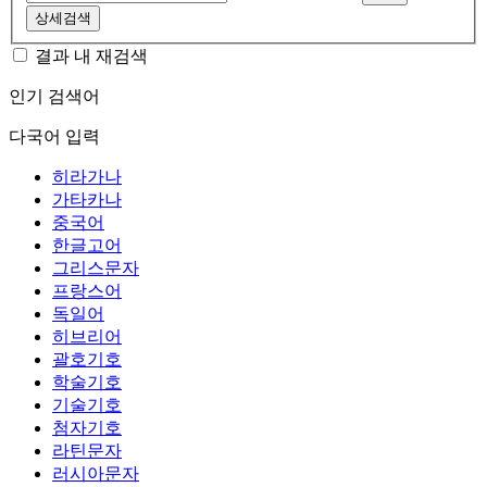
상세검색
결과 내 재검색
인기 검색어
다국어 입력
히라가나
가타카나
중국어
한글고어
그리스문자
프랑스어
독일어
히브리어
괄호기호
학술기호
기술기호
첨자기호
라틴문자
러시아문자