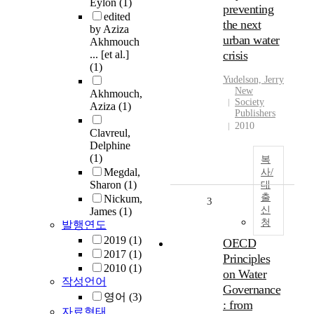
Eylon
(1)
preventing
edited
the next
by Aziza
urban water
Akhmouch
... [et al.]
crisis
(1)
Yudelson, Jerry
New
Akhmouch,
Society
Aziza
(1)
Publishers
2010
Clavreul,
Delphine
(1)
복
Megdal,
사/
Sharon
(1)
대
출
Nickum,
3
신
James
(1)
청
발행연도
2019
(1)
OECD
2017
(1)
Principles
2010
(1)
on Water
작성언어
Governance
영어
(3)
: from
자료형태