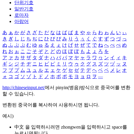
단위기호
일반기호
로마자
아랍어
あ
ぁ
か
が
さ
ざ
た
だ
な
は
ば
ぱ
ま
や
ゃ
ら
わ
ゎ
ん
い
ぃ
き
ぎ
し
じ
ち
ぢ
に
ひ
び
ぴ
み
り
う
ぅ
く
ぐ
す
ず
つ
づ
っ
ぬ
ふ
ぶ
ぷ
む
ゆ
ゅ
る
え
ぇ
け
げ
せ
ぜ
て
で
ね
へ
べ
ぺ
め
れ
お
ぉ
こ
ご
そ
ぞ
と
ど
の
ほ
ぼ
ぽ
も
よ
ょ
ろ
を
ア
ァ
カ
サ
ザ
タ
ダ
ナ
ハ
バ
パ
マ
ヤ
ャ
ラ
ワ
ヮ
ン
イ
ィ
キ
ギ
シ
ジ
チ
ヂ
ニ
ヒ
ビ
ピ
ミ
リ
ウ
ゥ
ク
グ
ス
ズ
ツ
ヅ
ッ
ヌ
フ
ブ
プ
ム
ユ
ュ
ル
エ
ェ
ケ
ゲ
セ
ゼ
テ
デ
ヘ
ベ
ペ
メ
レ
オ
ォ
コ
ゴ
ソ
ゾ
ト
ド
ノ
ホ
ボ
ポ
モ
ヨ
ョ
ロ
ヲ
―
http://chineseinput.net/
에서 pinyin(병음)방식으로 중국어를 변환
할 수 있습니다.
변환된 중국어를 복사하여 사용하시면 됩니다.
예시)
中文 을 입력하시려면
zhongwen
을 입력하시고 space를
누르시면됩니다.