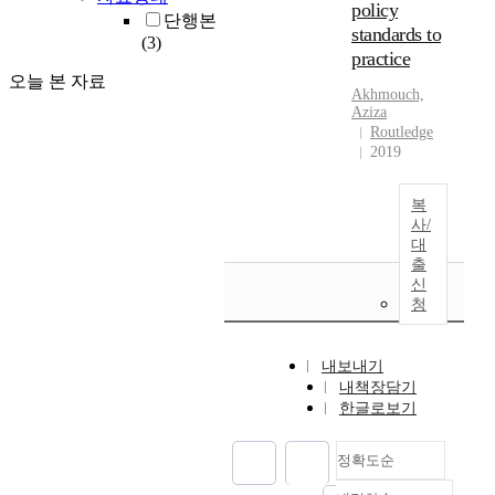
policy
단행본
standards to
(3)
practice
오늘 본 자료
Akhmouch,
Aziza
Routledge
2019
복
사/
대
출
신
청
내보내기
내책장담기
한글로보기
정확도순