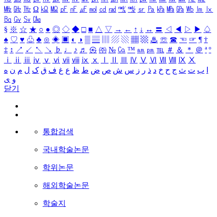
㎒
㎓
㎔
Ω
㏀
㏁
㎊
㎋
㎌
㏖
㏅
㎭
㎮
㎯
㏛
㎩
㎪
㎫
㎬
㏝
㏐
㏓
㏃
㏉
㏜
㏆
§
※
☆
★
○
●
◎
◇
◆
□
■
△
▽
→
←
↑
↓
↔
〓
◁
◀
▷
▶
♤
♠
♡
♥
♧
♣
⊙
◈
▣
◐
◑
▒
▤
▥
▨
▧
▦
▩
♨
☏
☎
☜
☞
¶
†
‡
↕
↗
↙
↖
↘
♭
♩
♪
♬
㉿
㈜
№
㏇
™
㏂
㏘
℡
＃
＆
＊
＠
ª
º
ⅰ
ⅱ
ⅲ
ⅳ
ⅴ
ⅵ
ⅶ
ⅷ
ⅸ
ⅹ
Ⅰ
Ⅱ
Ⅲ
Ⅳ
Ⅴ
Ⅵ
Ⅶ
Ⅷ
Ⅸ
Ⅹ
ا
ب
ت
ث
ج
ح
خ
د
ذ
ر
ز
س
ش
ص
ض
ط
ظ
ع
غ
ف
ق
ک
ل
م
ن
ه
و
ی
닫기
통합검색
국내학술논문
학위논문
해외학술논문
학술지