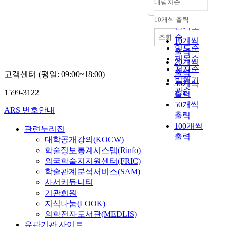
내림차순
정확도
순
10개씩 출력
내림차순
인기도
순
조회
10개씩
연도순
출력
제목순
20개씩
저자순
출력
고객센터 (평일: 09:00~18:00)
발행기
30개씩
관순
1599-3122
출력
50개씩
ARS 번호안내
출력
100개씩
관련누리집
출력
대학공개강의(KOCW)
학술정보통계시스템(Rinfo)
외국학술지지원센터(FRIC)
학술관계분석서비스(SAM)
사서커뮤니티
기관회원
지식나눔(LOOK)
의학전자도서관(MEDLIS)
유관기관 사이트