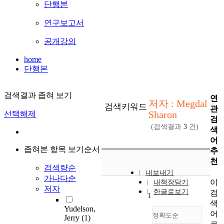
단행본
연구보고서
공개강의
home
단행본
검색결과 좁혀 보기
연
저자 : Megdal
검색키워드
관
Sharon
선택해제
검
(검색결과
3
건)
색
어
좁혀본 항목 보기순서
추
천
검색량순
내보내기
가나다순
이
내책장담기
저자
한글로보기
검
1
색
Yudelson,
어
정확도순
Jerry
(1)