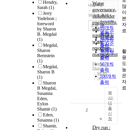
로
Hendry,
Water
내림차순
많
정확도
Sarah
(1)
governance,
이
Jerry
순
10개씩 출력
stakeholder
내림차순
본
Yudelson ;
인기도
engagement,
foreword
자
순
조회
10개씩
and
by Sharon
료
연도순
출력
B. Megdal
sustainable
제목순
(1)
20개씩
water
저자순
Megdal,
출력
resources
발행기
Sharon
활
30개씩
management
Bernstein
관순
용
출력
(1)
도
Megdal
50개씩
,
Megdal,
Sharon
B
높
출력
Sharon B
MDPI
은
100개씩
(1)
2017
자
출력
Sharon
료
B Megdal,
복
Susanna
사/
Eden,
대
Eylon
출
Shamir
(1)
2
신
Eden,
청
Susanna
(1)
Shamir,
Dry run :