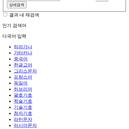
상세검색
결과 내 재검색
인기 검색어
다국어 입력
히라가나
가타카나
중국어
한글고어
그리스문자
프랑스어
독일어
히브리어
괄호기호
학술기호
기술기호
첨자기호
라틴문자
러시아문자