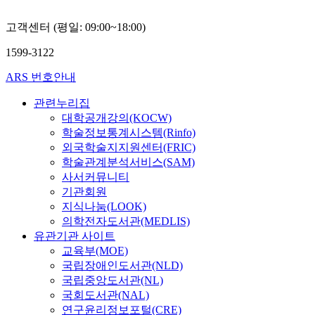
고객센터 (평일: 09:00~18:00)
1599-3122
ARS 번호안내
관련누리집
대학공개강의(KOCW)
학술정보통계시스템(Rinfo)
외국학술지지원센터(FRIC)
학술관계분석서비스(SAM)
사서커뮤니티
기관회원
지식나눔(LOOK)
의학전자도서관(MEDLIS)
유관기관 사이트
교육부(MOE)
국립장애인도서관(NLD)
국립중앙도서관(NL)
국회도서관(NAL)
연구윤리정보포털(CRE)