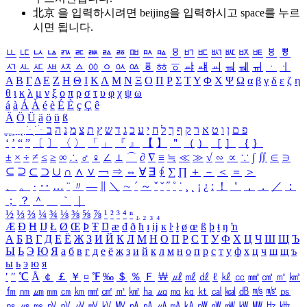
北京 을 입력하시려면
beijing
을 입력하시고 space를 누르
시면 됩니다.
ㅥ
ㅦ
ㅧ
ㅨ
ㅩ
ㅪ
ㅫ
ㅬ
ㅭ
ㅮ
ㅯ
ㅰ
ㅱ
ㅲ
ㅳ
ㅴ
ㅵ
ㅶ
ㅷ
ㅸ
ㅹ
ㅺ
ㅻ
ㅼ
ㅽ
ㅾ
ㅿ
ㆀ
ㆁ
ㆂ
ㆃ
ㆄ
ㆅ
ㆆ
ㆇ
ㆈ
ㆉ
ㆊ
ㆋ
ㆌ
ㆍ
ㆎ
Α
Β
Γ
Δ
Ε
Ζ
Η
Θ
Ι
Κ
Λ
Μ
Ν
Ξ
Ο
Π
Ρ
Σ
Τ
Υ
Φ
Χ
Ψ
Ω
α
β
γ
δ
ε
ζ
η
θ
ι
κ
λ
μ
ν
ξ
ο
π
ρ
σ
τ
υ
φ
χ
ψ
ω
á
à
Á
À
é
è
É
È
ç
Ç
ê
Ä
Ö
Ü
ä
ö
ü
ß
ְ
ֳ
ֲ
ֱ
ָ
ַ
ֵ
ֶ
ִ
ֹ
ּ
ֻ
ׂ
ׁ
ּ
ב
ה
נ
מ
צ
ת
ץ
ש
ד
ג
כ
ע
י
ח
ל
ך
ף
ק
ר
א
ט
ו
ן
ם
פ
‘
’
“
”
〔
〕
〈
〉
「
」
『
』
【
】
＂
（
）
［
］
｛
｝
±
×
÷
≠
≤
≥
∞
∴
♂
♀
∠
⊥
⌒
∂
∇
≡
≒
≪
≫
√
∽
∝
∵
∫
∬
∈
∋
⊆
⊇
⊂
⊃
∪
∩
∧
∨
￢
⇒
⇔
∀
∃
∮
∑
∏
＋
－
＜
＝
＞
、
。
·
‥
…
¨
〃
―
∥
＼
∼
´
～
ˇ
˘
˝
˚
˙
¸
˛
¡
¿
ː
！
＇
，
．
／
：
；
？
＾
＿
｀
｜
½
⅓
⅔
¼
¾
⅛
⅜
⅝
⅞
¹
²
³
⁴
ⁿ
₁
₂
₃
₄
Æ
Ð
Ħ
Ĳ
Ł
Ø
Œ
Þ
Ŧ
Ŋ
æ
đ
ð
ħ
ı
ĳ
ĸ
ŀ
ł
ø
œ
ß
þ
ŧ
ŋ
ŉ
А
Б
В
Г
Д
Е
Ё
Ж
З
И
Й
К
Л
М
Н
О
П
Р
С
Т
У
Ф
Х
Ц
Ч
Ш
Щ
Ъ
Ы
Ь
Э
Ю
Я
а
б
в
г
д
е
ё
ж
з
и
й
к
л
м
н
о
п
р
с
т
у
ф
х
ц
ч
ш
щ
ъ
ы
ь
э
ю
я
′
″
℃
Å
￠
￡
￥
¤
℉
‰
＄
％
Ｆ
￦
㎕
㎖
㎗
ℓ
㎘
㏄
㎣
㎤
㎥
㎦
㎙
㎚
㎛
㎜
㎝
㎞
㎟
㎠
㎡
㎢
㏊
㎍
㎎
㎏
㏏
㎈
㎉
㏈
㎧
㎨
㎰
㎱
㎲
㎳
㎴
㎵
㎶
㎷
㎸
㎹
㎀
㎁
㎂
㎃
㎄
㎺
㎻
㎽
㎾
㎿
㎐
㎑