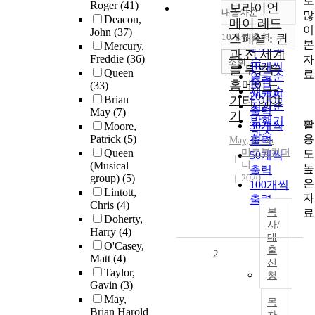
로
Roger
(41)
브라이언
내림차순
많
정확도
Deacon,
메이 레드
이
John
(37)
순
10개씩 출력
스페셜 : 퀸
내림차순
본
Mercury,
인기도
과 전 세계
Freddie
(36)
자
순
조회
10개씩
를 뒤흔든
Queen
료
연도순
출력
홈메이드
(33)
제목순
20개씩
Brian
기타 이야
저자순
출력
May
(7)
기
발행기
활
30개씩
Moore,
관순
용
Patrick
(5)
출력
May
,
Brian
Queen
미르북컴퍼
도
50개씩
(Musical
니
높
출력
group)
(5)
2020
은
100개씩
Lintott,
자
출력
Chris
(4)
료
복
Doherty,
사/
Harry
(4)
대
O'Casey,
출
2
Matt
(4)
신
Taylor,
청
Gavin
(3)
May,
목
Brian Harold
차