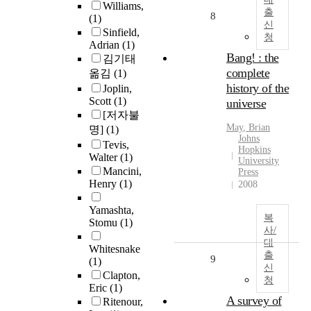
Williams,
출
8
(1)
신
Sinfield,
청
Adrian
(1)
Bang! : the
김기태
complete
옮김
(1)
history of the
Joplin,
Scott
(1)
universe
[저자불
May
,
Brian
명]
(1)
Johns
Tevis,
Hopkins
Walter
(1)
University
Mancini,
Press
Henry
(1)
2008
Yamashta,
복
Stomu
(1)
사/
대
Whitesnake
출
9
(1)
신
Clapton,
청
Eric
(1)
A survey of
Ritenour,