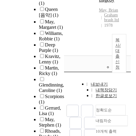
(1)
Queen
May
,
Brian
[음악]
(1)
Graham
brash ltd
May,
1978
Margaret
(1)
Williams,
Robbie
(1)
복
Deep
사/
Purple
(1)
대
Kravitz,
출
Lenny
(1)
신
청
Martin,
Ricky
(1)
내보내기
Glendinning,
Caroline
(1)
내책장담기
한글로보기
Scorpions
(1)
Gerrard,
정확도순
Lisa
(1)
May,
내림차순
정확도
Stephen
(1)
순
Rhoads,
10개씩 출력
내림차순
인기도