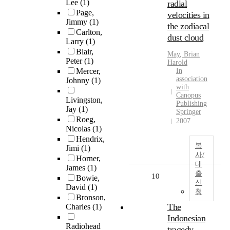
Lee
(1)
radial
Page,
velocities in
Jimmy
(1)
the zodiacal
Carlton,
dust cloud
Larry
(1)
Blair,
May
,
Brian
Peter
(1)
Harold
Mercer,
In
association
Johnny
(1)
with
Canopus
Livingston,
Publishing
Jay
(1)
Springer
Roeg,
2007
Nicolas
(1)
Hendrix,
복
Jimi
(1)
사/
Horner,
대
James
(1)
출
10
Bowie,
신
David
(1)
청
Bronson,
The
Charles
(1)
Indonesian
Radiohead
tragedy