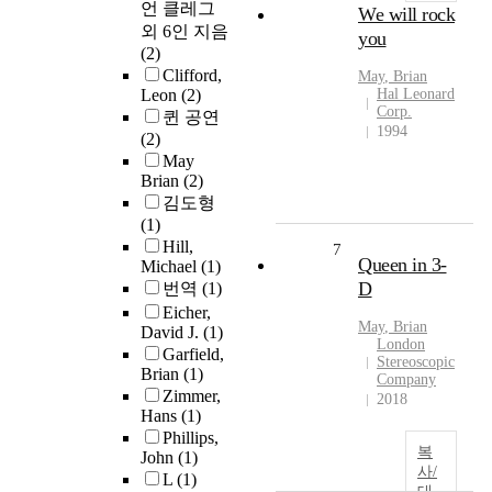
언 클레그
We will rock
외 6인 지음
you
(2)
Clifford,
May
,
Brian
Leon
(2)
Hal Leonard
Corp.
퀸 공연
1994
(2)
May
Brian
(2)
김도형
(1)
Hill,
7
Queen in 3-
Michael
(1)
D
번역
(1)
Eicher,
May
,
Brian
David J.
(1)
London
Garfield,
Stereoscopic
Brian
(1)
Company
Zimmer,
2018
Hans
(1)
Phillips,
복
John
(1)
사/
L
(1)
대