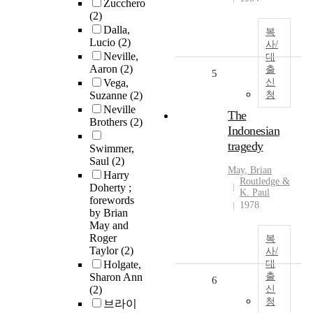
Zucchero
(2)
Dalla,
복
Lucio
(2)
사/
Neville,
대
Aaron
(2)
출
5
Vega,
신
Suzanne
(2)
청
Neville
The
Brothers
(2)
Indonesian
tragedy
Swimmer,
Saul
(2)
May
,
Brian
Harry
Routledge &
Doherty ;
K. Paul
forewords
1978
by Brian
May and
Roger
복
Taylor
(2)
사/
Holgate,
대
Sharon Ann
출
6
(2)
신
청
브라이