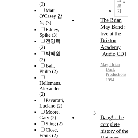
(3)
보
Matt
기
O'Casey 감
The Brian
독
(3)
May Band :
Edney,
live at the
Spike
(3)
Brixton
전영택
Academy
(2)
박혜원
[Audio CD]
(2)
May
,
Brian
Ball,
Duck
Philip
(2)
Productions
1994
Hellemans,
Alexander
(2)
Pavarotti,
Luciano
(2)
Moore,
3
Bang! : the
Gary
(2)
Sting
(2)
complete
Close,
history of the
Frank
(2)
Universe