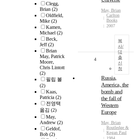
Clegg,
Brian
(2)
May
,
Brian
Oldfield,
Carlton
Books
Mike
(2)
2007
Kamen,
Michael
(2)
Beck,
복
Jeff
(2)
사/
Brian
대
May, Patrick
출
4
Moore,
신
Chris Lintott
청
(2)
Russia,
필립 볼
America, the
(2)
bomb and
Kaas,
Patricia
(2)
the fall of
전영택
Western
옮김
(2)
Europe
May,
Andrew
(2)
May
,
Brian
Routledge &
Geldof,
Kegan Paul
Bob
(2)
1984