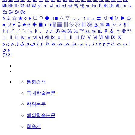
㎒
㎓
㎔
Ω
㏀
㏁
㎊
㎋
㎌
㏖
㏅
㎭
㎮
㎯
㏛
㎩
㎪
㎫
㎬
㏝
㏐
㏓
㏃
㏉
㏜
㏆
§
※
☆
★
○
●
◎
◇
◆
□
■
△
▽
→
←
↑
↓
↔
〓
◁
◀
▷
▶
♤
♠
♡
♥
♧
♣
⊙
◈
▣
◐
◑
▒
▤
▥
▨
▧
▦
▩
♨
☏
☎
☜
☞
¶
†
‡
↕
↗
↙
↖
↘
♭
♩
♪
♬
㉿
㈜
№
㏇
™
㏂
㏘
℡
＃
＆
＊
＠
ª
º
ⅰ
ⅱ
ⅲ
ⅳ
ⅴ
ⅵ
ⅶ
ⅷ
ⅸ
ⅹ
Ⅰ
Ⅱ
Ⅲ
Ⅳ
Ⅴ
Ⅵ
Ⅶ
Ⅷ
Ⅸ
Ⅹ
ا
ب
ت
ث
ج
ح
خ
د
ذ
ر
ز
س
ش
ص
ض
ط
ظ
ع
غ
ف
ق
ک
ل
م
ن
ه
و
ی
닫기
통합검색
국내학술논문
학위논문
해외학술논문
학술지