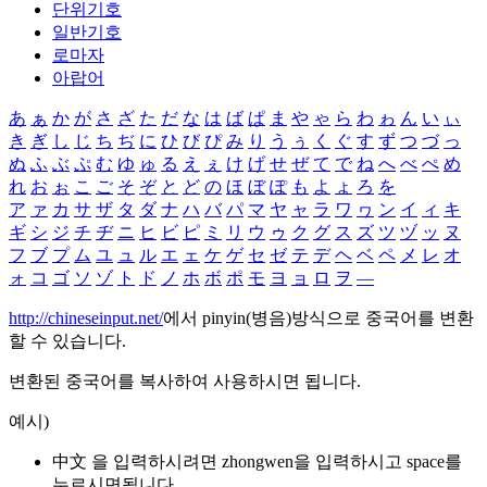
단위기호
일반기호
로마자
아랍어
あ
ぁ
か
が
さ
ざ
た
だ
な
は
ば
ぱ
ま
や
ゃ
ら
わ
ゎ
ん
い
ぃ
き
ぎ
し
じ
ち
ぢ
に
ひ
び
ぴ
み
り
う
ぅ
く
ぐ
す
ず
つ
づ
っ
ぬ
ふ
ぶ
ぷ
む
ゆ
ゅ
る
え
ぇ
け
げ
せ
ぜ
て
で
ね
へ
べ
ぺ
め
れ
お
ぉ
こ
ご
そ
ぞ
と
ど
の
ほ
ぼ
ぽ
も
よ
ょ
ろ
を
ア
ァ
カ
サ
ザ
タ
ダ
ナ
ハ
バ
パ
マ
ヤ
ャ
ラ
ワ
ヮ
ン
イ
ィ
キ
ギ
シ
ジ
チ
ヂ
ニ
ヒ
ビ
ピ
ミ
リ
ウ
ゥ
ク
グ
ス
ズ
ツ
ヅ
ッ
ヌ
フ
ブ
プ
ム
ユ
ュ
ル
エ
ェ
ケ
ゲ
セ
ゼ
テ
デ
ヘ
ベ
ペ
メ
レ
オ
ォ
コ
ゴ
ソ
ゾ
ト
ド
ノ
ホ
ボ
ポ
モ
ヨ
ョ
ロ
ヲ
―
http://chineseinput.net/
에서 pinyin(병음)방식으로 중국어를 변환
할 수 있습니다.
변환된 중국어를 복사하여 사용하시면 됩니다.
예시)
中文 을 입력하시려면
zhongwen
을 입력하시고 space를
누르시면됩니다.