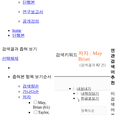
단행본
연구보고서
공개강의
home
단행본
검색결과 좁혀 보기
연
저자 : May
검색키워드
관
Brian
선택해제
검
(검색결과
82
건)
색
어
좁혀본 항목 보기순서
추
천
검색량순
내보내기
가나다순
이
내책장담기
저자
한글로보기
검
1
May,
색
Brian
(61)
어
정확도순
Taylor,