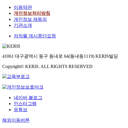
can be involved in
이용약관
labor through cult
개인정보처리방침
behavior. He thoug
개인정보 재동의
the number of spec
기관소개
criteria for cultural
behaviors is five. T
저작물 게시중단요청
criterion of objecti
criterion of the wor
criterion of humani
criterion of reflect
41061 대구광역시 동구 동내로 64(동내동1119) KERIS빌딩
criterion of its limi
chapter 4, I compa
Copyright© KERIS. ALL RIGHTS RESERVED
Marx's labor persp
with that of Barth's
out that both thes
had similarity and
difference betwee
네이버 블로그
after doing compar
인스타그램
their labor perspec
유튜브
Similarity is that 
emphasized human
해외이동버튼
social relationship