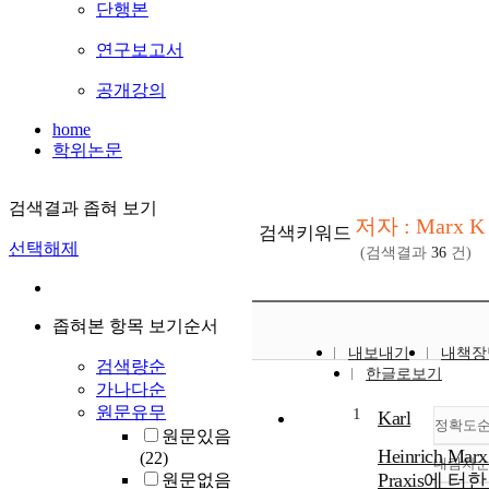
단행본
연구보고서
공개강의
home
학위논문
검색결과 좁혀 보기
저자 : Marx K
검색키워드
선택해제
(검색결과
36
건)
좁혀본 항목 보기순서
내보내기
내책장
검색량순
한글로보기
가나다순
원문유무
1
Karl
정확도
원문있음
Heinrich Mar
(22)
내림차
Praxis에 터
원문없음