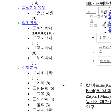
(14)
재배 단원 개
10개씩 
음성지원유무
조회
고인규
음성 지원
한국교원대학
(9)
원
학위유형
2013
국내
해외박사
(DDOD)
(16)
국내석사
원문보
(11)
목차검
국내박사
회
(8)
1
해외박사
음성듣
(1)
주제분류
사회과학
(11)
기타
(8)
2
칼 바르트(Kar
인문학
(6)
Barth)와 칼
교육
(6)
스(Karl Mar
의약학
(4)
동관에 대한
공학
(3)
연구
자연과학