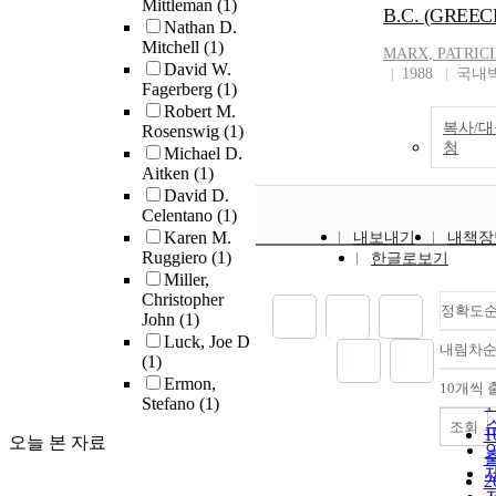
Mittleman
(1)
speaking, it is a th
B.C. (GREEC
Nathan D.
price in capitalism 
Mitchell
(1)
oriented to the goo
MARX
, PATRIC
David W.
laborers produced 
1988
국내
Fagerberg
(1)
in labor value theo
Robert M.
more oriented to t
복사/
Rosenswig
(1)
laborers who prod
청
Michael D.
goods. So Marx d
Aitken
(1)
his theory in the
David D.
perspective that he
Celentano
(1)
more importance o
Karen M.
내보내기
내책장
laborer who made 
Ruggiero
(1)
한글로보기
goods than the go
Miller,
themselves. Marx t
Christopher
정확도
overcome alienati
John
(1)
emphasizing huma
Luck, Joe D
내림차
(1)
human social relat
Ermon,
by means of his la
10개씩 
Stefano
(1)
theory. In chapter 3
조회
with Barth's labor
오늘 본 자료
perspective. Barth
that labor is thoro
command of God. 