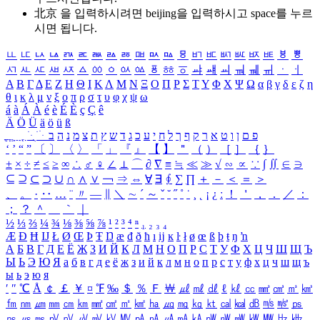
北京 을 입력하시려면
beijing
을 입력하시고 space를 누르
시면 됩니다.
ㅥ
ㅦ
ㅧ
ㅨ
ㅩ
ㅪ
ㅫ
ㅬ
ㅭ
ㅮ
ㅯ
ㅰ
ㅱ
ㅲ
ㅳ
ㅴ
ㅵ
ㅶ
ㅷ
ㅸ
ㅹ
ㅺ
ㅻ
ㅼ
ㅽ
ㅾ
ㅿ
ㆀ
ㆁ
ㆂ
ㆃ
ㆄ
ㆅ
ㆆ
ㆇ
ㆈ
ㆉ
ㆊ
ㆋ
ㆌ
ㆍ
ㆎ
Α
Β
Γ
Δ
Ε
Ζ
Η
Θ
Ι
Κ
Λ
Μ
Ν
Ξ
Ο
Π
Ρ
Σ
Τ
Υ
Φ
Χ
Ψ
Ω
α
β
γ
δ
ε
ζ
η
θ
ι
κ
λ
μ
ν
ξ
ο
π
ρ
σ
τ
υ
φ
χ
ψ
ω
á
à
Á
À
é
è
É
È
ç
Ç
ê
Ä
Ö
Ü
ä
ö
ü
ß
ְ
ֳ
ֲ
ֱ
ָ
ַ
ֵ
ֶ
ִ
ֹ
ּ
ֻ
ׂ
ׁ
ּ
ב
ה
נ
מ
צ
ת
ץ
ש
ד
ג
כ
ע
י
ח
ל
ך
ף
ק
ר
א
ט
ו
ן
ם
פ
‘
’
“
”
〔
〕
〈
〉
「
」
『
』
【
】
＂
（
）
［
］
｛
｝
±
×
÷
≠
≤
≥
∞
∴
♂
♀
∠
⊥
⌒
∂
∇
≡
≒
≪
≫
√
∽
∝
∵
∫
∬
∈
∋
⊆
⊇
⊂
⊃
∪
∩
∧
∨
￢
⇒
⇔
∀
∃
∮
∑
∏
＋
－
＜
＝
＞
、
。
·
‥
…
¨
〃
―
∥
＼
∼
´
～
ˇ
˘
˝
˚
˙
¸
˛
¡
¿
ː
！
＇
，
．
／
：
；
？
＾
＿
｀
｜
½
⅓
⅔
¼
¾
⅛
⅜
⅝
⅞
¹
²
³
⁴
ⁿ
₁
₂
₃
₄
Æ
Ð
Ħ
Ĳ
Ł
Ø
Œ
Þ
Ŧ
Ŋ
æ
đ
ð
ħ
ı
ĳ
ĸ
ŀ
ł
ø
œ
ß
þ
ŧ
ŋ
ŉ
А
Б
В
Г
Д
Е
Ё
Ж
З
И
Й
К
Л
М
Н
О
П
Р
С
Т
У
Ф
Х
Ц
Ч
Ш
Щ
Ъ
Ы
Ь
Э
Ю
Я
а
б
в
г
д
е
ё
ж
з
и
й
к
л
м
н
о
п
р
с
т
у
ф
х
ц
ч
ш
щ
ъ
ы
ь
э
ю
я
′
″
℃
Å
￠
￡
￥
¤
℉
‰
＄
％
Ｆ
￦
㎕
㎖
㎗
ℓ
㎘
㏄
㎣
㎤
㎥
㎦
㎙
㎚
㎛
㎜
㎝
㎞
㎟
㎠
㎡
㎢
㏊
㎍
㎎
㎏
㏏
㎈
㎉
㏈
㎧
㎨
㎰
㎱
㎲
㎳
㎴
㎵
㎶
㎷
㎸
㎹
㎀
㎁
㎂
㎃
㎄
㎺
㎻
㎽
㎾
㎿
㎐
㎑