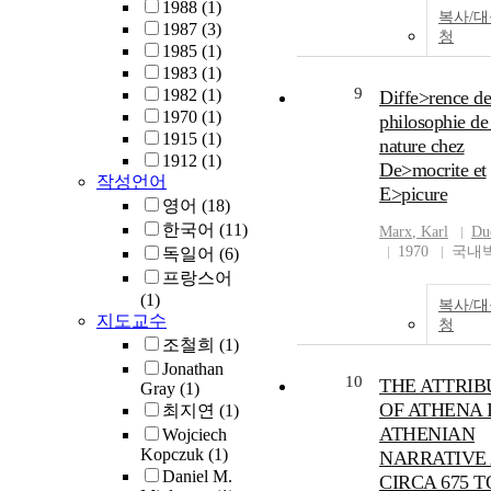
1988
(1)
result, laborers are
복사/
1987
(3)
from society. In tha
청
1985
(1)
laborers are forced 
1983
(1)
the capitalist's dis
9
1982
(1)
Diffe>rence de
because their labor
1970
(1)
philosophie de 
sold to the capitali
1915
(1)
nature chez
commodity at the c
1912
(1)
De>mocrite et
receiving wages. In
작성언어
situation, there are
E>picure
영어
(18)
laborers' benefit a
한국어
(11)
Marx
, Karl
Du
laborers' freedom 
1970
국내
독일어
(6)
can not get goods 
프랑스어
made. Marx called 
(1)
situation alienati
복사/
지도교수
suggested a way of
청
조철희
(1)
correcting these
unreasonable syst
Jonathan
10
THE ATTRIB
Gray
(1)
called it labor val
OF ATHENA 
최지연
(1)
Labor value theor
Marx emphasized i
ATHENIAN
Wojciech
Kopczuk
(1)
contrastive concept
NARRATIVE 
Daniel M.
in capitalism. Sim
CIRCA 675 T