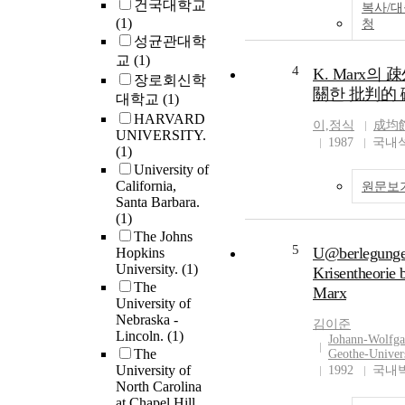
건국대학교
복사/
choose to compare
(1)
청
perspectives of soc
성균관대학
Marx with those of
교
(1)
4
theologist, Barth is
K. Marx의
장로회신학
Marx was concern
關한 批判的
대학교
(1)
the labor things a 
HARVARD
took a lot of study
이,정식
成均
UNIVERSITY.
including capitali
1987
국내
(1)
Barth was also dev
University of
socialism as a theo
California,
원문보
fight for laborers' 
Santa Barbara.
when he was youn
(1)
established his lab
The Johns
5
perspective. Both 
U@berlegunge
Hopkins
University.
(1)
men also developed
Krisentheorie 
The
own labor perspect
Marx
University of
criticizing unreas
Nebraska -
competitive system
김이준
Lincoln.
(1)
Johann-Wolfga
capitalism. Because
The
Geothe-Univer
prejudices, some p
University of
1992
국내
may ask whether th
North Carolina
any point in compa
at Chapel Hill.