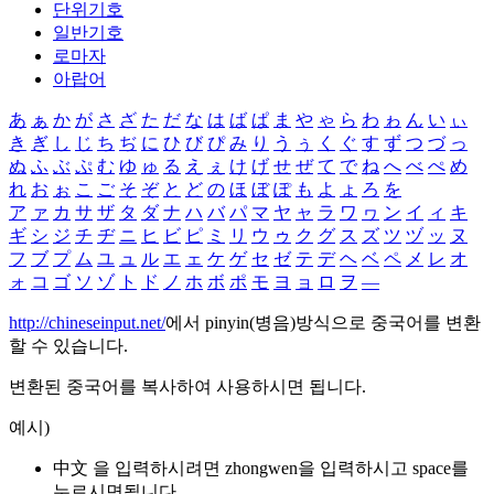
단위기호
일반기호
로마자
아랍어
あ
ぁ
か
が
さ
ざ
た
だ
な
は
ば
ぱ
ま
や
ゃ
ら
わ
ゎ
ん
い
ぃ
き
ぎ
し
じ
ち
ぢ
に
ひ
び
ぴ
み
り
う
ぅ
く
ぐ
す
ず
つ
づ
っ
ぬ
ふ
ぶ
ぷ
む
ゆ
ゅ
る
え
ぇ
け
げ
せ
ぜ
て
で
ね
へ
べ
ぺ
め
れ
お
ぉ
こ
ご
そ
ぞ
と
ど
の
ほ
ぼ
ぽ
も
よ
ょ
ろ
を
ア
ァ
カ
サ
ザ
タ
ダ
ナ
ハ
バ
パ
マ
ヤ
ャ
ラ
ワ
ヮ
ン
イ
ィ
キ
ギ
シ
ジ
チ
ヂ
ニ
ヒ
ビ
ピ
ミ
リ
ウ
ゥ
ク
グ
ス
ズ
ツ
ヅ
ッ
ヌ
フ
ブ
プ
ム
ユ
ュ
ル
エ
ェ
ケ
ゲ
セ
ゼ
テ
デ
ヘ
ベ
ペ
メ
レ
オ
ォ
コ
ゴ
ソ
ゾ
ト
ド
ノ
ホ
ボ
ポ
モ
ヨ
ョ
ロ
ヲ
―
http://chineseinput.net/
에서 pinyin(병음)방식으로 중국어를 변환
할 수 있습니다.
변환된 중국어를 복사하여 사용하시면 됩니다.
예시)
中文 을 입력하시려면
zhongwen
을 입력하시고 space를
누르시면됩니다.