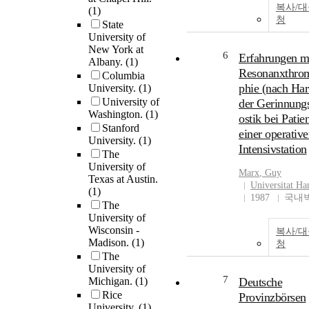
sociologist's labor
복사/
(1)
청
perspectives with
State
theologist's becaus
University of
socialist and a the
New York at
6
Erfahrungen mi
Albany.
(1)
lead different lives
Resonanxthro
Columbia
that's not the case.
phie (nach Hart
University.
(1)
that Marx and Bart
University of
der Gerinnung
good subjects of
Washington.
(1)
comparable men to
ostik bei Patie
Stanford
other in their labor
einer operativ
University.
(1)
perspectives. There
Intensivstation
The
differences betwee
University of
that a sociologist,
Marx
, Guy
Texas at Austin.
Universitat H
without belief in 
(1)
1987
국내
limitation and a th
The
Barth with religiou
University of
saw labor in a broa
Wisconsin -
복사/
than Marx. These
Madison.
(1)
청
differences are sh
The
University of
in this dissertation.
7
Michigan.
(1)
Deutsche
dissertation is co
Rice
Provinzbörsen
five chapters. In ch
University.
(1)