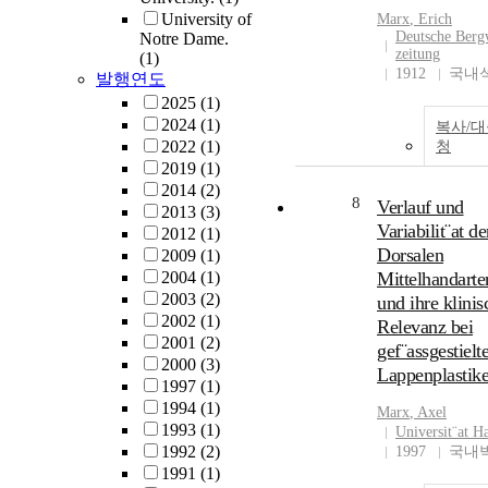
dealt with the nece
University of
Marx
, Erich
purpose, the way a
Deutsche Berg
Notre Dame.
extent of this study
zeitung
(1)
chapter 2, I dealt w
1912
국내
발행연도
Marx's labor persp
2025
(1)
He developed his 
2024
(1)
복사/
perspective, critic
2022
(1)
청
labor perspectives 
2019
(1)
capitalism. The re
2014
(2)
Marx criticizing l
8
Verlauf und
2013
(3)
perspectives in ca
Variabilit¨at de
2012
(1)
was that labor cou
Dorsalen
2009
(1)
bought and sold in
2004
(1)
Mittelhandarte
capitalism. He tho
2003
(2)
und ihre klinis
the system of capit
2002
(1)
Relevanz bei
men's labor is deg
2001
(2)
gef¨assgestielt
the things that cou
2000
(3)
bought and sold. Th
Lappenplastik
1997
(1)
capitalist who has 
1994
(1)
Marx
, Axel
buys and uses labor
1993
(1)
Universit¨at 
labor just as he bu
1992
(2)
1997
국내
uses merchandise.
1991
(1)
pointed out that as