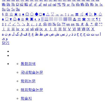
㎒
㎓
㎔
Ω
㏀
㏁
㎊
㎋
㎌
㏖
㏅
㎭
㎮
㎯
㏛
㎩
㎪
㎫
㎬
㏝
㏐
㏓
㏃
㏉
㏜
㏆
§
※
☆
★
○
●
◎
◇
◆
□
■
△
▽
→
←
↑
↓
↔
〓
◁
◀
▷
▶
♤
♠
♡
♥
♧
♣
⊙
◈
▣
◐
◑
▒
▤
▥
▨
▧
▦
▩
♨
☏
☎
☜
☞
¶
†
‡
↕
↗
↙
↖
↘
♭
♩
♪
♬
㉿
㈜
№
㏇
™
㏂
㏘
℡
＃
＆
＊
＠
ª
º
ⅰ
ⅱ
ⅲ
ⅳ
ⅴ
ⅵ
ⅶ
ⅷ
ⅸ
ⅹ
Ⅰ
Ⅱ
Ⅲ
Ⅳ
Ⅴ
Ⅵ
Ⅶ
Ⅷ
Ⅸ
Ⅹ
ا
ب
ت
ث
ج
ح
خ
د
ذ
ر
ز
س
ش
ص
ض
ط
ظ
ع
غ
ف
ق
ک
ل
م
ن
ه
و
ی
닫기
통합검색
국내학술논문
학위논문
해외학술논문
학술지