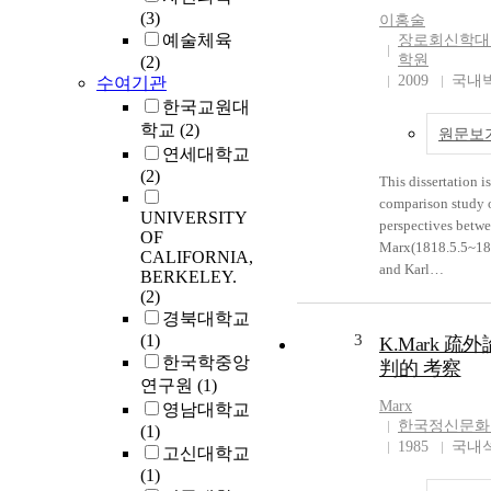
(3)
이홍술
예술체육
장로회신학대
학원
(2)
2009
국내
수여기관
한국교원대
학교
(2)
원문보
연세대학교
(2)
This dissertation is
comparison study o
UNIVERSITY
perspectives betwe
OF
Marx(1818.5.5~18
CALIFORNIA,
and Karl
BERKELEY.
Barth(1886.5.10~
(2)
). The reason that I
경북대학교
their labor perspec
(1)
3
K.Mark 疏
dissertation is that
한국학중앙
判的 考察
one of the most im
연구원
(1)
things which are t
Marx
영남대학교
the Bible and labor
한국정신문화
(1)
important thing wh
1985
국내
고신대학교
indispensable to 
(1)
life. The reason tha