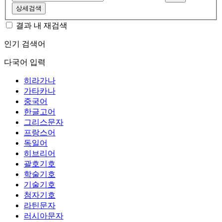
상세검색
결과 내 재검색
인기 검색어
다국어 입력
히라가나
가타카나
중국어
한글고어
그리스문자
프랑스어
독일어
히브리어
괄호기호
학술기호
기술기호
첨자기호
라틴문자
러시아문자