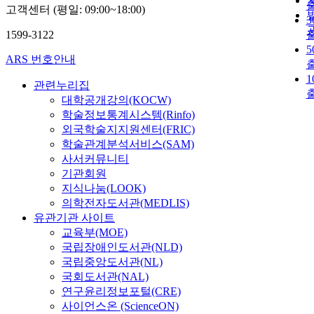
고객센터 (평일: 09:00~18:00)
believed that labor
on command of Go
1599-3122
opinion is that we
talk about labor
ARS 번호안내
perspectives witho
1
thinking of comma
관련누리집
God. He considered
대학공개강의(KOCW)
command of creati
학술정보통계시스템(Rinfo)
he mentioned labo
외국학술지지원센터(FRIC)
specifically as the
학술관계분석서비스(SAM)
life. According to 
사서커뮤니티
labor should be pr
기관회원
with the viewpoint
지식나눔(LOOK)
Kingdom of God, a
의학전자도서관(MEDLIS)
command of God 
유관기관 사이트
should be means
교육부(MOE)
contributing to soc
국립장애인도서관(NLD)
common welfare. 
국립중앙도서관(NL)
interpreted the cul
국회도서관(NAL)
behavior as the sa
연구윤리정보포털(CRE)
category of labor. 
사이언스온 (ScienceON)
words, he thought 