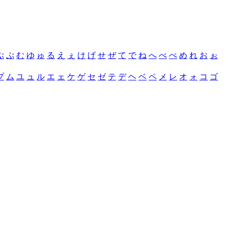
ぶ
ぷ
む
ゆ
ゅ
る
え
ぇ
け
げ
せ
ぜ
て
で
ね
へ
べ
ぺ
め
れ
お
ぉ
プ
ム
ユ
ュ
ル
エ
ェ
ケ
ゲ
セ
ゼ
テ
デ
ヘ
ベ
ペ
メ
レ
オ
ォ
コ
ゴ