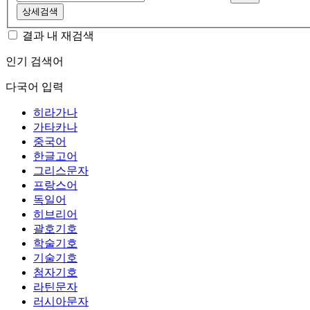
상세검색
결과 내 재검색
인기 검색어
다국어 입력
히라가나
가타카나
중국어
한글고어
그리스문자
프랑스어
독일어
히브리어
괄호기호
학술기호
기술기호
첨자기호
라틴문자
러시아문자