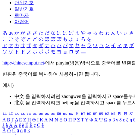
단위기호
일반기호
로마자
아랍어
あ
ぁ
か
が
さ
ざ
た
だ
な
は
ば
ぱ
ま
や
ゃ
ら
わ
ゎ
ん
い
ぃ
き
こ
ご
そ
ぞ
と
ど
の
ほ
ぼ
ぽ
も
よ
ょ
ろ
を
ア
ァ
カ
サ
ザ
タ
ダ
ナ
ハ
バ
パ
マ
ヤ
ャ
ラ
ワ
ヮ
ン
イ
ィ
キ
ギ
ソ
ゾ
ト
ド
ノ
ホ
ボ
ポ
モ
ヨ
ョ
ロ
ヲ
―
http://chineseinput.net/
에서 pinyin(병음)방식으로 중국어를 변환
변환된 중국어를 복사하여 사용하시면 됩니다.
예시)
中文 을 입력하시려면
zhongwen
을 입력하시고 space를
北京 을 입력하시려면
beijing
을 입력하시고 space를 누르
ㅥ
ㅦ
ㅧ
ㅨ
ㅩ
ㅪ
ㅫ
ㅬ
ㅭ
ㅮ
ㅯ
ㅰ
ㅱ
ㅲ
ㅳ
ㅴ
ㅵ
ㅶ
ㅷ
ㅸ
ㅹ
ㅺ
Α
Β
Γ
Δ
Ε
Ζ
Η
Θ
Ι
Κ
Λ
Μ
Ν
Ξ
Ο
Π
Ρ
Σ
Τ
Υ
Φ
Χ
Ψ
Ω
α
β
γ
δ
ε
ζ
η
á
à
Á
À
é
è
É
È
ç
Ç
ê
Ä
Ö
Ü
ä
ö
ü
ß