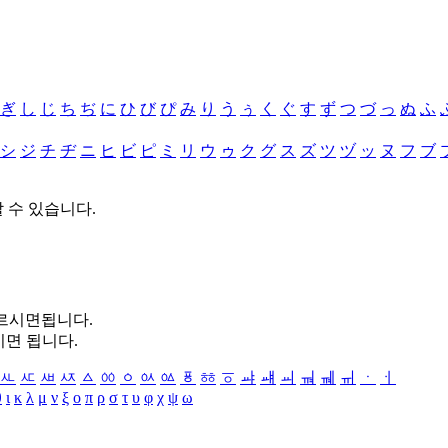
ぎ
し
じ
ち
ぢ
に
ひ
び
ぴ
み
り
う
ぅ
く
ぐ
す
ず
つ
づ
っ
ぬ
ふ
シ
ジ
チ
ヂ
ニ
ヒ
ビ
ピ
ミ
リ
ウ
ゥ
ク
グ
ス
ズ
ツ
ヅ
ッ
ヌ
フ
ブ
할 수 있습니다.
누르시면됩니다.
시면 됩니다.
ㅻ
ㅼ
ㅽ
ㅾ
ㅿ
ㆀ
ㆁ
ㆂ
ㆃ
ㆄ
ㆅ
ㆆ
ㆇ
ㆈ
ㆉ
ㆊ
ㆋ
ㆌ
ㆍ
ㆎ
θ
ι
κ
λ
μ
ν
ξ
ο
π
ρ
σ
τ
υ
φ
χ
ψ
ω