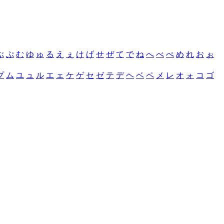
ぶ
ぷ
む
ゆ
ゅ
る
え
ぇ
け
げ
せ
ぜ
て
で
ね
へ
べ
ぺ
め
れ
お
ぉ
プ
ム
ユ
ュ
ル
エ
ェ
ケ
ゲ
セ
ゼ
テ
デ
ヘ
ベ
ペ
メ
レ
オ
ォ
コ
ゴ