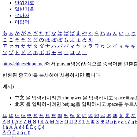
단위기호
일반기호
로마자
아랍어
あ
ぁ
か
が
さ
ざ
た
だ
な
は
ば
ぱ
ま
や
ゃ
ら
わ
ゎ
ん
い
ぃ
き
こ
ご
そ
ぞ
と
ど
の
ほ
ぼ
ぽ
も
よ
ょ
ろ
を
ア
ァ
カ
サ
ザ
タ
ダ
ナ
ハ
バ
パ
マ
ヤ
ャ
ラ
ワ
ヮ
ン
イ
ィ
キ
ギ
ソ
ゾ
ト
ド
ノ
ホ
ボ
ポ
モ
ヨ
ョ
ロ
ヲ
―
http://chineseinput.net/
에서 pinyin(병음)방식으로 중국어를 변환
변환된 중국어를 복사하여 사용하시면 됩니다.
예시)
中文 을 입력하시려면
zhongwen
을 입력하시고 space를
北京 을 입력하시려면
beijing
을 입력하시고 space를 누르
ㅥ
ㅦ
ㅧ
ㅨ
ㅩ
ㅪ
ㅫ
ㅬ
ㅭ
ㅮ
ㅯ
ㅰ
ㅱ
ㅲ
ㅳ
ㅴ
ㅵ
ㅶ
ㅷ
ㅸ
ㅹ
ㅺ
Α
Β
Γ
Δ
Ε
Ζ
Η
Θ
Ι
Κ
Λ
Μ
Ν
Ξ
Ο
Π
Ρ
Σ
Τ
Υ
Φ
Χ
Ψ
Ω
α
β
γ
δ
ε
ζ
η
á
à
Á
À
é
è
É
È
ç
Ç
ê
Ä
Ö
Ü
ä
ö
ü
ß