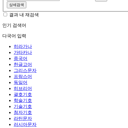
상세검색
결과 내 재검색
인기 검색어
다국어 입력
히라가나
가타카나
중국어
한글고어
그리스문자
프랑스어
독일어
히브리어
괄호기호
학술기호
기술기호
첨자기호
라틴문자
러시아문자