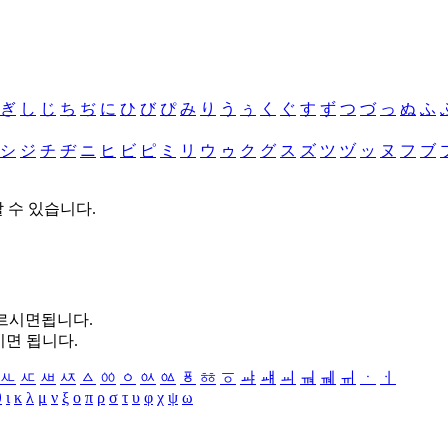
ぎ
し
じ
ち
ぢ
に
ひ
び
ぴ
み
り
う
ぅ
く
ぐ
す
ず
つ
づ
っ
ぬ
ふ
シ
ジ
チ
ヂ
ニ
ヒ
ビ
ピ
ミ
リ
ウ
ゥ
ク
グ
ス
ズ
ツ
ヅ
ッ
ヌ
フ
ブ
할 수 있습니다.
누르시면됩니다.
시면 됩니다.
ㅻ
ㅼ
ㅽ
ㅾ
ㅿ
ㆀ
ㆁ
ㆂ
ㆃ
ㆄ
ㆅ
ㆆ
ㆇ
ㆈ
ㆉ
ㆊ
ㆋ
ㆌ
ㆍ
ㆎ
θ
ι
κ
λ
μ
ν
ξ
ο
π
ρ
σ
τ
υ
φ
χ
ψ
ω