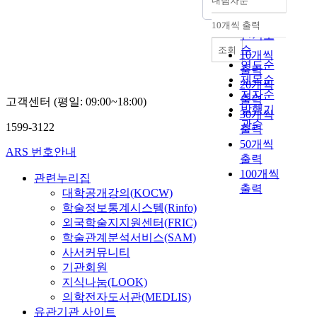
내림차순
정확도
순
10개씩 출력
내림차순
인기도
순
조회
10개씩
연도순
출력
제목순
20개씩
저자순
출력
고객센터 (평일: 09:00~18:00)
발행기
30개씩
관순
1599-3122
출력
50개씩
ARS 번호안내
출력
100개씩
관련누리집
출력
대학공개강의(KOCW)
학술정보통계시스템(Rinfo)
외국학술지지원센터(FRIC)
학술관계분석서비스(SAM)
사서커뮤니티
기관회원
지식나눔(LOOK)
의학전자도서관(MEDLIS)
유관기관 사이트