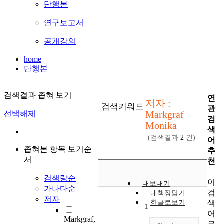
단행본
연구보고서
공개강의
home
단행본
검색결과 좁혀 보기
연
저자 :
검색키워드
관
Markgraf
선택해제
검
Monika
색
(검색결과
2
건)
어
좁혀본 항목 보기순
추
서
천
검색량순
이
내보내기
가나다순
검
내책장담기
저자
색
한글로보기
1
어
Markgraf,