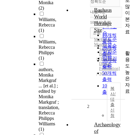
로
정확도순
Monika
많
(2)
Bauhaus
내림차순
이
정확도
World
본
Williams,
순
10개씩 출력
Heritage
내림차순
Rebecca
자
인기도
Site
(1)
료
순
조회
10개씩
연도순
Markgraf
,
출력
Williams,
Monika
제목순
Rebecca
20개씩
Spector
저자순
Philipps
활
출력
Books
(1)
발행기
[Bauhaus
용
30개씩
Dessau
관순
도
출력
Foundation]
authors,
높
50개씩
2017
Monika
은
출력
Markgraf
자
... [et al.] ;
100개씩
복
료
edited by
출력
사/
Monika
대
Markgraf ;
출
2
translation,
신
Rebecca
청
Philipps
Williams
Archaeology
(1)
of