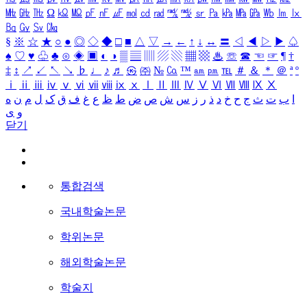
㎒
㎓
㎔
Ω
㏀
㏁
㎊
㎋
㎌
㏖
㏅
㎭
㎮
㎯
㏛
㎩
㎪
㎫
㎬
㏝
㏐
㏓
㏃
㏉
㏜
㏆
§
※
☆
★
○
●
◎
◇
◆
□
■
△
▽
→
←
↑
↓
↔
〓
◁
◀
▷
▶
♤
♠
♡
♥
♧
♣
⊙
◈
▣
◐
◑
▒
▤
▥
▨
▧
▦
▩
♨
☏
☎
☜
☞
¶
†
‡
↕
↗
↙
↖
↘
♭
♩
♪
♬
㉿
㈜
№
㏇
™
㏂
㏘
℡
＃
＆
＊
＠
ª
º
ⅰ
ⅱ
ⅲ
ⅳ
ⅴ
ⅵ
ⅶ
ⅷ
ⅸ
ⅹ
Ⅰ
Ⅱ
Ⅲ
Ⅳ
Ⅴ
Ⅵ
Ⅶ
Ⅷ
Ⅸ
Ⅹ
ا
ب
ت
ث
ج
ح
خ
د
ذ
ر
ز
س
ش
ص
ض
ط
ظ
ع
غ
ف
ق
ک
ل
م
ن
ه
و
ی
닫기
통합검색
국내학술논문
학위논문
해외학술논문
학술지