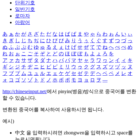
단위기호
일반기호
로마자
아랍어
あ
ぁ
か
が
さ
ざ
た
だ
な
は
ば
ぱ
ま
や
ゃ
ら
わ
ゎ
ん
い
ぃ
き
ぎ
し
じ
ち
ぢ
に
ひ
び
ぴ
み
り
う
ぅ
く
ぐ
す
ず
つ
づ
っ
ぬ
ふ
ぶ
ぷ
む
ゆ
ゅ
る
え
ぇ
け
げ
せ
ぜ
て
で
ね
へ
べ
ぺ
め
れ
お
ぉ
こ
ご
そ
ぞ
と
ど
の
ほ
ぼ
ぽ
も
よ
ょ
ろ
を
ア
ァ
カ
サ
ザ
タ
ダ
ナ
ハ
バ
パ
マ
ヤ
ャ
ラ
ワ
ヮ
ン
イ
ィ
キ
ギ
シ
ジ
チ
ヂ
ニ
ヒ
ビ
ピ
ミ
リ
ウ
ゥ
ク
グ
ス
ズ
ツ
ヅ
ッ
ヌ
フ
ブ
プ
ム
ユ
ュ
ル
エ
ェ
ケ
ゲ
セ
ゼ
テ
デ
ヘ
ベ
ペ
メ
レ
オ
ォ
コ
ゴ
ソ
ゾ
ト
ド
ノ
ホ
ボ
ポ
モ
ヨ
ョ
ロ
ヲ
―
http://chineseinput.net/
에서 pinyin(병음)방식으로 중국어를 변환
할 수 있습니다.
변환된 중국어를 복사하여 사용하시면 됩니다.
예시)
中文 을 입력하시려면
zhongwen
을 입력하시고 space를
누르시면됩니다.