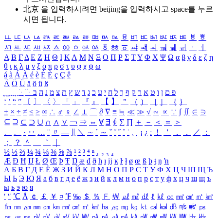
北京 을 입력하시려면
beijing
을 입력하시고 space를 누르
시면 됩니다.
ㅥ
ㅦ
ㅧ
ㅨ
ㅩ
ㅪ
ㅫ
ㅬ
ㅭ
ㅮ
ㅯ
ㅰ
ㅱ
ㅲ
ㅳ
ㅴ
ㅵ
ㅶ
ㅷ
ㅸ
ㅹ
ㅺ
ㅻ
ㅼ
ㅽ
ㅾ
ㅿ
ㆀ
ㆁ
ㆂ
ㆃ
ㆄ
ㆅ
ㆆ
ㆇ
ㆈ
ㆉ
ㆊ
ㆋ
ㆌ
ㆍ
ㆎ
Α
Β
Γ
Δ
Ε
Ζ
Η
Θ
Ι
Κ
Λ
Μ
Ν
Ξ
Ο
Π
Ρ
Σ
Τ
Υ
Φ
Χ
Ψ
Ω
α
β
γ
δ
ε
ζ
η
θ
ι
κ
λ
μ
ν
ξ
ο
π
ρ
σ
τ
υ
φ
χ
ψ
ω
á
à
Á
À
é
è
É
È
ç
Ç
ê
Ä
Ö
Ü
ä
ö
ü
ß
ְ
ֳ
ֲ
ֱ
ָ
ַ
ֵ
ֶ
ִ
ֹ
ּ
ֻ
ׂ
ׁ
ּ
ב
ה
נ
מ
צ
ת
ץ
ש
ד
ג
כ
ע
י
ח
ל
ך
ף
ק
ר
א
ט
ו
ן
ם
פ
‘
’
“
”
〔
〕
〈
〉
「
」
『
』
【
】
＂
（
）
［
］
｛
｝
±
×
÷
≠
≤
≥
∞
∴
♂
♀
∠
⊥
⌒
∂
∇
≡
≒
≪
≫
√
∽
∝
∵
∫
∬
∈
∋
⊆
⊇
⊂
⊃
∪
∩
∧
∨
￢
⇒
⇔
∀
∃
∮
∑
∏
＋
－
＜
＝
＞
、
。
·
‥
…
¨
〃
―
∥
＼
∼
´
～
ˇ
˘
˝
˚
˙
¸
˛
¡
¿
ː
！
＇
，
．
／
：
；
？
＾
＿
｀
｜
½
⅓
⅔
¼
¾
⅛
⅜
⅝
⅞
¹
²
³
⁴
ⁿ
₁
₂
₃
₄
Æ
Ð
Ħ
Ĳ
Ł
Ø
Œ
Þ
Ŧ
Ŋ
æ
đ
ð
ħ
ı
ĳ
ĸ
ŀ
ł
ø
œ
ß
þ
ŧ
ŋ
ŉ
А
Б
В
Г
Д
Е
Ё
Ж
З
И
Й
К
Л
М
Н
О
П
Р
С
Т
У
Ф
Х
Ц
Ч
Ш
Щ
Ъ
Ы
Ь
Э
Ю
Я
а
б
в
г
д
е
ё
ж
з
и
й
к
л
м
н
о
п
р
с
т
у
ф
х
ц
ч
ш
щ
ъ
ы
ь
э
ю
я
′
″
℃
Å
￠
￡
￥
¤
℉
‰
＄
％
Ｆ
￦
㎕
㎖
㎗
ℓ
㎘
㏄
㎣
㎤
㎥
㎦
㎙
㎚
㎛
㎜
㎝
㎞
㎟
㎠
㎡
㎢
㏊
㎍
㎎
㎏
㏏
㎈
㎉
㏈
㎧
㎨
㎰
㎱
㎲
㎳
㎴
㎵
㎶
㎷
㎸
㎹
㎀
㎁
㎂
㎃
㎄
㎺
㎻
㎽
㎾
㎿
㎐
㎑