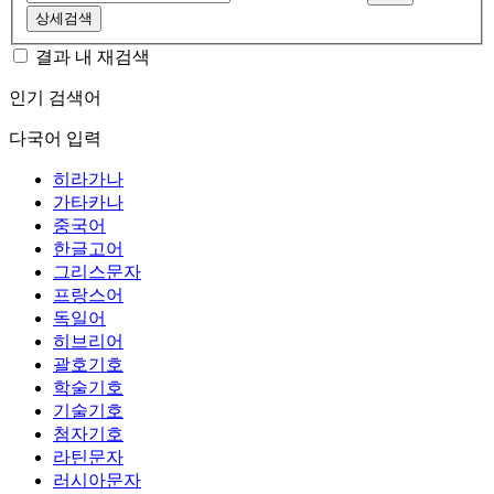
상세검색
결과 내 재검색
인기 검색어
다국어 입력
히라가나
가타카나
중국어
한글고어
그리스문자
프랑스어
독일어
히브리어
괄호기호
학술기호
기술기호
첨자기호
라틴문자
러시아문자