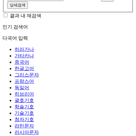
상세검색
결과 내 재검색
인기 검색어
다국어 입력
히라가나
가타카나
중국어
한글고어
그리스문자
프랑스어
독일어
히브리어
괄호기호
학술기호
기술기호
첨자기호
라틴문자
러시아문자