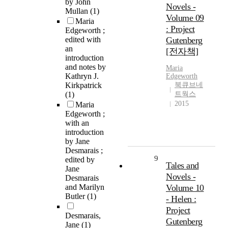
by John
Novels -
Mullan
(1)
Volume 09
Maria
: Project
Edgeworth ;
edited with
Gutenberg
an
[전자책]
introduction
and notes by
Maria
Kathryn J.
Edgeworth
Kirkpatrick
북큐브네
(1)
트웍스
2015
Maria
Edgeworth ;
with an
introduction
by Jane
Desmarais ;
9
edited by
Tales and
Jane
Novels -
Desmarais
and Marilyn
Volume 10
Butler
(1)
- Helen :
Project
Desmarais,
Gutenberg
Jane
(1)