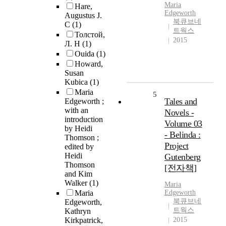
Maria
Hare,
Edgeworth
Augustus J.
북큐브네
C
(1)
트웍스
Толстой,
2015
Л. Н
(1)
Ouida
(1)
Howard,
Susan
Kubica
(1)
Maria
5
Tales and
Edgeworth ;
with an
Novels -
introduction
Volume 03
by Heidi
- Belinda :
Thomson ;
Project
edited by
Heidi
Gutenberg
Thomson
[전자책]
and Kim
Walker
(1)
Maria
Maria
Edgeworth
북큐브네
Edgeworth,
트웍스
Kathryn
Kirkpatrick,
2015