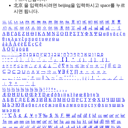
北京 을 입력하시려면
beijing
을 입력하시고 space를 누르
시면 됩니다.
ㅥ
ㅦ
ㅧ
ㅨ
ㅩ
ㅪ
ㅫ
ㅬ
ㅭ
ㅮ
ㅯ
ㅰ
ㅱ
ㅲ
ㅳ
ㅴ
ㅵ
ㅶ
ㅷ
ㅸ
ㅹ
ㅺ
ㅻ
ㅼ
ㅽ
ㅾ
ㅿ
ㆀ
ㆁ
ㆂ
ㆃ
ㆄ
ㆅ
ㆆ
ㆇ
ㆈ
ㆉ
ㆊ
ㆋ
ㆌ
ㆍ
ㆎ
Α
Β
Γ
Δ
Ε
Ζ
Η
Θ
Ι
Κ
Λ
Μ
Ν
Ξ
Ο
Π
Ρ
Σ
Τ
Υ
Φ
Χ
Ψ
Ω
α
β
γ
δ
ε
ζ
η
θ
ι
κ
λ
μ
ν
ξ
ο
π
ρ
σ
τ
υ
φ
χ
ψ
ω
á
à
Á
À
é
è
É
È
ç
Ç
ê
Ä
Ö
Ü
ä
ö
ü
ß
ְ
ֳ
ֲ
ֱ
ָ
ַ
ֵ
ֶ
ִ
ֹ
ּ
ֻ
ׂ
ׁ
ּ
ב
ה
נ
מ
צ
ת
ץ
ש
ד
ג
כ
ע
י
ח
ל
ך
ף
ק
ר
א
ט
ו
ן
ם
פ
‘
’
“
”
〔
〕
〈
〉
「
」
『
』
【
】
＂
（
）
［
］
｛
｝
±
×
÷
≠
≤
≥
∞
∴
♂
♀
∠
⊥
⌒
∂
∇
≡
≒
≪
≫
√
∽
∝
∵
∫
∬
∈
∋
⊆
⊇
⊂
⊃
∪
∩
∧
∨
￢
⇒
⇔
∀
∃
∮
∑
∏
＋
－
＜
＝
＞
、
。
·
‥
…
¨
〃
―
∥
＼
∼
´
～
ˇ
˘
˝
˚
˙
¸
˛
¡
¿
ː
！
＇
，
．
／
：
；
？
＾
＿
｀
｜
½
⅓
⅔
¼
¾
⅛
⅜
⅝
⅞
¹
²
³
⁴
ⁿ
₁
₂
₃
₄
Æ
Ð
Ħ
Ĳ
Ł
Ø
Œ
Þ
Ŧ
Ŋ
æ
đ
ð
ħ
ı
ĳ
ĸ
ŀ
ł
ø
œ
ß
þ
ŧ
ŋ
ŉ
А
Б
В
Г
Д
Е
Ё
Ж
З
И
Й
К
Л
М
Н
О
П
Р
С
Т
У
Ф
Х
Ц
Ч
Ш
Щ
Ъ
Ы
Ь
Э
Ю
Я
а
б
в
г
д
е
ё
ж
з
и
й
к
л
м
н
о
п
р
с
т
у
ф
х
ц
ч
ш
щ
ъ
ы
ь
э
ю
я
′
″
℃
Å
￠
￡
￥
¤
℉
‰
＄
％
Ｆ
￦
㎕
㎖
㎗
ℓ
㎘
㏄
㎣
㎤
㎥
㎦
㎙
㎚
㎛
㎜
㎝
㎞
㎟
㎠
㎡
㎢
㏊
㎍
㎎
㎏
㏏
㎈
㎉
㏈
㎧
㎨
㎰
㎱
㎲
㎳
㎴
㎵
㎶
㎷
㎸
㎹
㎀
㎁
㎂
㎃
㎄
㎺
㎻
㎽
㎾
㎿
㎐
㎑