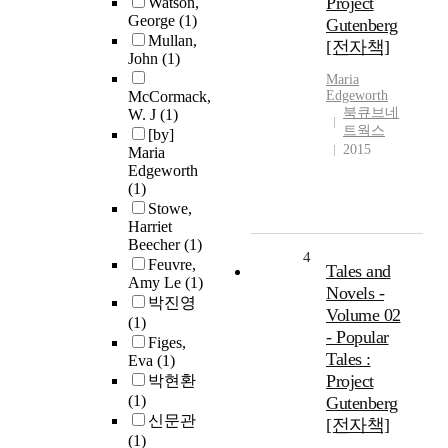
Project
Watson,
George
(1)
Gutenberg
Mullan,
[전자책]
John
(1)
Maria
McCormack,
Edgeworth
북큐브네
W. J
(1)
트웍스
[by]
2015
Maria
Edgeworth
(1)
Stowe,
Harriet
Beecher
(1)
4
Feuvre,
Tales and
Amy Le
(1)
Novels -
박진영
Volume 02
(1)
- Popular
Figes,
Tales :
Eva
(1)
Project
박현환
(1)
Gutenberg
신문관
[전자책]
(1)