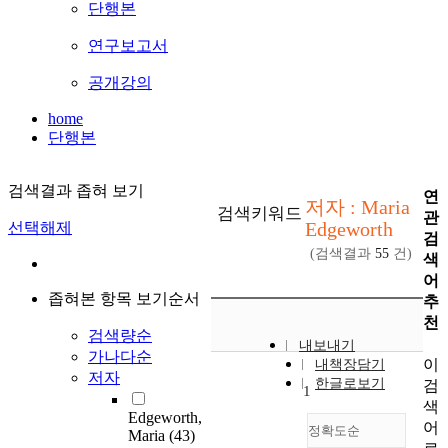
단행본
연구보고서
공개강의
home
단행본
검색결과 좁혀 보기
연
저자 : Maria
검색키워드
관
Edgeworth
선택해제
검
(검색결과
55
건)
색
어
좁혀본 항목 보기순서
추
천
검색량순
내보내기
가나다순
이
내책장담기
저자
한글로보기
검
1
색
Edgeworth,
어
정확도순
Maria
(43)