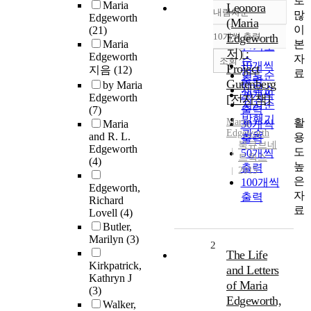
로
Maria
Leonora
내림차순
많
정확도
Edgeworth
(Maria
이
(21)
순
10개씩 출력
Edgeworth
내림차순
본
Maria
인기도
저) :
Edgeworth
자
순
조회
10개씩
Project
지음
(12)
료
연도순
출력
Gutenberg
by Maria
제목순
20개씩
Edgeworth
[전자책]
저자순
출력
(7)
발행기
활
Maria
Maria
30개씩
Edgeworth
관순
and R. L.
용
출력
북큐브네
Edgeworth
도
50개씩
트웍스
(4)
높
출력
2015
은
100개씩
Edgeworth,
자
출력
Richard
료
Lovell
(4)
Butler,
Marilyn
(3)
2
The Life
Kirkpatrick,
and Letters
Kathryn J
of Maria
(3)
Edgeworth,
Walker,