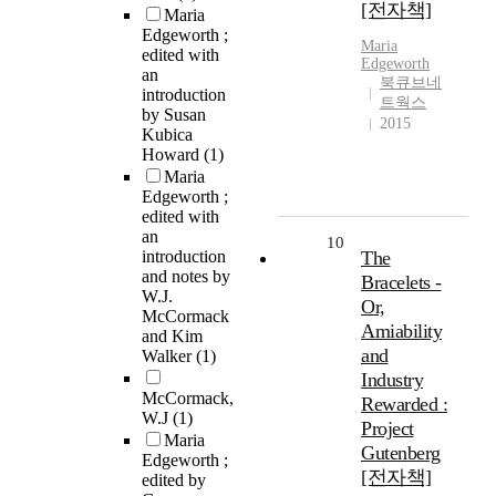
[전자책]
Maria
Edgeworth ;
Maria
edited with
Edgeworth
an
북큐브네
introduction
트웍스
by Susan
2015
Kubica
Howard
(1)
Maria
Edgeworth ;
edited with
an
10
introduction
The
and notes by
Bracelets -
W.J.
Or,
McCormack
Amiability
and Kim
and
Walker
(1)
Industry
McCormack,
Rewarded :
W.J
(1)
Project
Maria
Gutenberg
Edgeworth ;
[전자책]
edited by