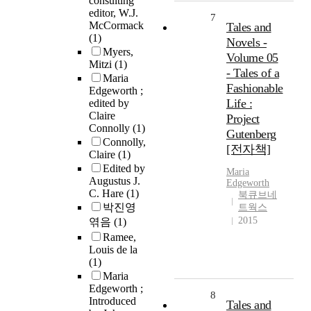
consulting
editor, W.J.
7
McCormack
Tales and
(1)
Novels -
Myers,
Volume 05
Mitzi
(1)
- Tales of a
Maria
Fashionable
Edgeworth ;
Life :
edited by
Claire
Project
Connolly
(1)
Gutenberg
Connolly,
[전자책]
Claire
(1)
Edited by
Maria
Augustus J.
Edgeworth
C. Hare
(1)
북큐브네
박진영
트웍스
2015
엮음
(1)
Ramee,
Louis de la
(1)
Maria
Edgeworth ;
8
Introduced
Tales and