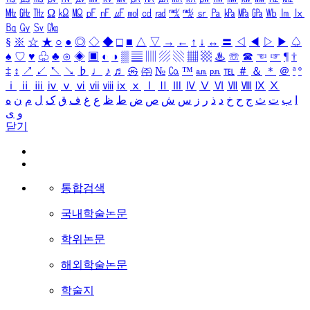
㎒
㎓
㎔
Ω
㏀
㏁
㎊
㎋
㎌
㏖
㏅
㎭
㎮
㎯
㏛
㎩
㎪
㎫
㎬
㏝
㏐
㏓
㏃
㏉
㏜
㏆
§
※
☆
★
○
●
◎
◇
◆
□
■
△
▽
→
←
↑
↓
↔
〓
◁
◀
▷
▶
♤
♠
♡
♥
♧
♣
⊙
◈
▣
◐
◑
▒
▤
▥
▨
▧
▦
▩
♨
☏
☎
☜
☞
¶
†
‡
↕
↗
↙
↖
↘
♭
♩
♪
♬
㉿
㈜
№
㏇
™
㏂
㏘
℡
＃
＆
＊
＠
ª
º
ⅰ
ⅱ
ⅲ
ⅳ
ⅴ
ⅵ
ⅶ
ⅷ
ⅸ
ⅹ
Ⅰ
Ⅱ
Ⅲ
Ⅳ
Ⅴ
Ⅵ
Ⅶ
Ⅷ
Ⅸ
Ⅹ
ا
ب
ت
ث
ج
ح
خ
د
ذ
ر
ز
س
ش
ص
ض
ط
ظ
ع
غ
ف
ق
ک
ل
م
ن
ه
و
ی
닫기
통합검색
국내학술논문
학위논문
해외학술논문
학술지