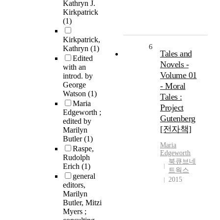
Kathryn J.
Kirkpatrick
(1)
Kirkpatrick,
6
Kathryn
(1)
Tales and
Edited
Novels -
with an
Volume 01
introd. by
George
- Moral
Watson
(1)
Tales :
Maria
Project
Edgeworth ;
Gutenberg
edited by
[전자책]
Marilyn
Butler
(1)
Maria
Raspe,
Edgeworth
Rudolph
북큐브네
Erich
(1)
트웍스
general
2015
editors,
Marilyn
Butler, Mitzi
Myers ;