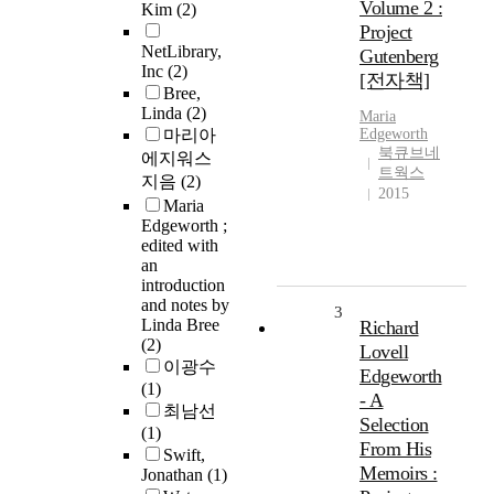
Volume 2 :
Kim
(2)
Project
NetLibrary,
Gutenberg
Inc
(2)
[전자책]
Bree,
Linda
(2)
Maria
마리아
Edgeworth
북큐브네
에지워스
트웍스
지음
(2)
2015
Maria
Edgeworth ;
edited with
an
introduction
and notes by
3
Linda Bree
Richard
(2)
Lovell
이광수
Edgeworth
(1)
- A
최남선
Selection
(1)
From His
Swift,
Memoirs :
Jonathan
(1)