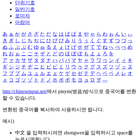
단위기호
일반기호
로마자
아랍어
あ
ぁ
か
が
さ
ざ
た
だ
な
は
ば
ぱ
ま
や
ゃ
ら
わ
ゎ
ん
い
ぃ
き
ぎ
し
じ
ち
ぢ
に
ひ
び
ぴ
み
り
う
ぅ
く
ぐ
す
ず
つ
づ
っ
ぬ
ふ
ぶ
ぷ
む
ゆ
ゅ
る
え
ぇ
け
げ
せ
ぜ
て
で
ね
へ
べ
ぺ
め
れ
お
ぉ
こ
ご
そ
ぞ
と
ど
の
ほ
ぼ
ぽ
も
よ
ょ
ろ
を
ア
ァ
カ
サ
ザ
タ
ダ
ナ
ハ
バ
パ
マ
ヤ
ャ
ラ
ワ
ヮ
ン
イ
ィ
キ
ギ
シ
ジ
チ
ヂ
ニ
ヒ
ビ
ピ
ミ
リ
ウ
ゥ
ク
グ
ス
ズ
ツ
ヅ
ッ
ヌ
フ
ブ
プ
ム
ユ
ュ
ル
エ
ェ
ケ
ゲ
セ
ゼ
テ
デ
ヘ
ベ
ペ
メ
レ
オ
ォ
コ
ゴ
ソ
ゾ
ト
ド
ノ
ホ
ボ
ポ
モ
ヨ
ョ
ロ
ヲ
―
http://chineseinput.net/
에서 pinyin(병음)방식으로 중국어를 변환
할 수 있습니다.
변환된 중국어를 복사하여 사용하시면 됩니다.
예시)
中文 을 입력하시려면
zhongwen
을 입력하시고 space를
누르시면됩니다.