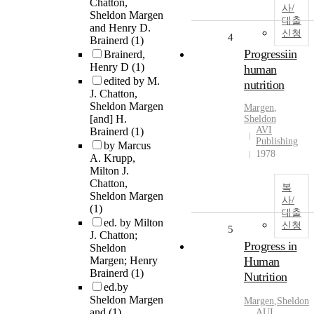
Chatton,
사/
Sheldon Margen
대출
and Henry D.
신청
4
Brainerd
(1)
Progressiin
Brainerd,
Henry D
(1)
human
edited by M.
nutrition
J. Chatton,
Sheldon Margen
Margen
,
[and] H.
Sheldon
AVI
Brainerd
(1)
Publishing
by Marcus
1978
A. Krupp,
Milton J.
Chatton,
복
Sheldon Margen
사/
(1)
대출
ed. by Milton
신청
5
J. Chatton;
Progress in
Sheldon
Margen; Henry
Human
Brainerd
(1)
Nutrition
ed.by
Sheldon Margen
Margen
,
Sheldon
and
(1)
AUI