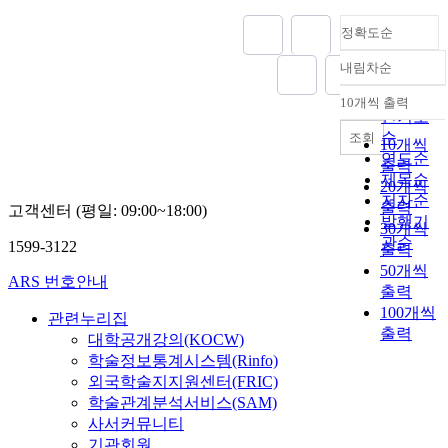
정확도순
내림차순
정확도
순
10개씩 출력
내림차순
인기도
순
조회
10개씩
연도순
출력
제목순
20개씩
저자순
출력
고객센터 (평일: 09:00~18:00)
발행기
30개씩
관순
1599-3122
출력
50개씩
ARS 번호안내
출력
100개씩
관련누리집
출력
대학공개강의(KOCW)
학술정보통계시스템(Rinfo)
외국학술지지원센터(FRIC)
학술관계분석서비스(SAM)
사서커뮤니티
기관회원