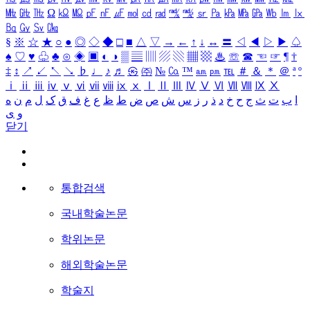
㎒
㎓
㎔
Ω
㏀
㏁
㎊
㎋
㎌
㏖
㏅
㎭
㎮
㎯
㏛
㎩
㎪
㎫
㎬
㏝
㏐
㏓
㏃
㏉
㏜
㏆
§
※
☆
★
○
●
◎
◇
◆
□
■
△
▽
→
←
↑
↓
↔
〓
◁
◀
▷
▶
♤
♠
♡
♥
♧
♣
⊙
◈
▣
◐
◑
▒
▤
▥
▨
▧
▦
▩
♨
☏
☎
☜
☞
¶
†
‡
↕
↗
↙
↖
↘
♭
♩
♪
♬
㉿
㈜
№
㏇
™
㏂
㏘
℡
＃
＆
＊
＠
ª
º
ⅰ
ⅱ
ⅲ
ⅳ
ⅴ
ⅵ
ⅶ
ⅷ
ⅸ
ⅹ
Ⅰ
Ⅱ
Ⅲ
Ⅳ
Ⅴ
Ⅵ
Ⅶ
Ⅷ
Ⅸ
Ⅹ
ا
ب
ت
ث
ج
ح
خ
د
ذ
ر
ز
س
ش
ص
ض
ط
ظ
ع
غ
ف
ق
ک
ل
م
ن
ه
و
ی
닫기
통합검색
국내학술논문
학위논문
해외학술논문
학술지