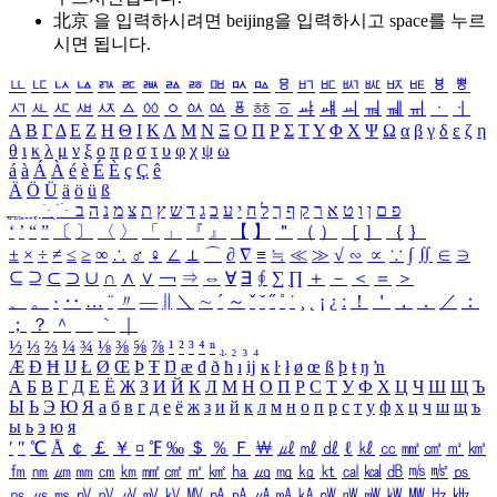
北京 을 입력하시려면
beijing
을 입력하시고 space를 누르
시면 됩니다.
ㅥ
ㅦ
ㅧ
ㅨ
ㅩ
ㅪ
ㅫ
ㅬ
ㅭ
ㅮ
ㅯ
ㅰ
ㅱ
ㅲ
ㅳ
ㅴ
ㅵ
ㅶ
ㅷ
ㅸ
ㅹ
ㅺ
ㅻ
ㅼ
ㅽ
ㅾ
ㅿ
ㆀ
ㆁ
ㆂ
ㆃ
ㆄ
ㆅ
ㆆ
ㆇ
ㆈ
ㆉ
ㆊ
ㆋ
ㆌ
ㆍ
ㆎ
Α
Β
Γ
Δ
Ε
Ζ
Η
Θ
Ι
Κ
Λ
Μ
Ν
Ξ
Ο
Π
Ρ
Σ
Τ
Υ
Φ
Χ
Ψ
Ω
α
β
γ
δ
ε
ζ
η
θ
ι
κ
λ
μ
ν
ξ
ο
π
ρ
σ
τ
υ
φ
χ
ψ
ω
á
à
Á
À
é
è
É
È
ç
Ç
ê
Ä
Ö
Ü
ä
ö
ü
ß
ְ
ֳ
ֲ
ֱ
ָ
ַ
ֵ
ֶ
ִ
ֹ
ּ
ֻ
ׂ
ׁ
ּ
ב
ה
נ
מ
צ
ת
ץ
ש
ד
ג
כ
ע
י
ח
ל
ך
ף
ק
ר
א
ט
ו
ן
ם
פ
‘
’
“
”
〔
〕
〈
〉
「
」
『
』
【
】
＂
（
）
［
］
｛
｝
±
×
÷
≠
≤
≥
∞
∴
♂
♀
∠
⊥
⌒
∂
∇
≡
≒
≪
≫
√
∽
∝
∵
∫
∬
∈
∋
⊆
⊇
⊂
⊃
∪
∩
∧
∨
￢
⇒
⇔
∀
∃
∮
∑
∏
＋
－
＜
＝
＞
、
。
·
‥
…
¨
〃
―
∥
＼
∼
´
～
ˇ
˘
˝
˚
˙
¸
˛
¡
¿
ː
！
＇
，
．
／
：
；
？
＾
＿
｀
｜
½
⅓
⅔
¼
¾
⅛
⅜
⅝
⅞
¹
²
³
⁴
ⁿ
₁
₂
₃
₄
Æ
Ð
Ħ
Ĳ
Ł
Ø
Œ
Þ
Ŧ
Ŋ
æ
đ
ð
ħ
ı
ĳ
ĸ
ŀ
ł
ø
œ
ß
þ
ŧ
ŋ
ŉ
А
Б
В
Г
Д
Е
Ё
Ж
З
И
Й
К
Л
М
Н
О
П
Р
С
Т
У
Ф
Х
Ц
Ч
Ш
Щ
Ъ
Ы
Ь
Э
Ю
Я
а
б
в
г
д
е
ё
ж
з
и
й
к
л
м
н
о
п
р
с
т
у
ф
х
ц
ч
ш
щ
ъ
ы
ь
э
ю
я
′
″
℃
Å
￠
￡
￥
¤
℉
‰
＄
％
Ｆ
￦
㎕
㎖
㎗
ℓ
㎘
㏄
㎣
㎤
㎥
㎦
㎙
㎚
㎛
㎜
㎝
㎞
㎟
㎠
㎡
㎢
㏊
㎍
㎎
㎏
㏏
㎈
㎉
㏈
㎧
㎨
㎰
㎱
㎲
㎳
㎴
㎵
㎶
㎷
㎸
㎹
㎀
㎁
㎂
㎃
㎄
㎺
㎻
㎽
㎾
㎿
㎐
㎑