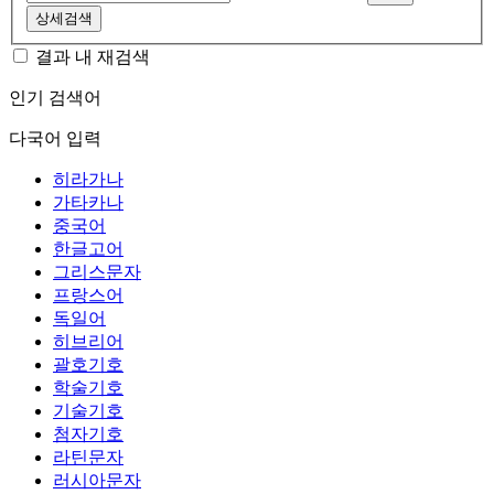
상세검색
결과 내 재검색
인기 검색어
다국어 입력
히라가나
가타카나
중국어
한글고어
그리스문자
프랑스어
독일어
히브리어
괄호기호
학술기호
기술기호
첨자기호
라틴문자
러시아문자