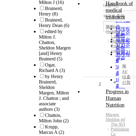
Milton J
(16)
Handbook of
내림차순
정확도
Brainerd,
medical
Henry
(8)
순
10개씩 출력
treatment
내림차순
Brainerd,
인기도
Henry Dean
(6)
순
조회
Margen
,
10개씩
edited by
Sheldon
연도순
출력
Lange
Milton J.
제목순
Medical
20개씩
Chatton,
저자순
Publ.
Sheldon Margen
출력
1966
발행기
[and] Henry
30개씩
관순
Brainerd
(5)
출력
Ogar,
복
50개씩
Richard A
(3)
사/
출력
by Henry
대출
100개씩
Brainerd,
신청
2
출력
Sheldon
Progress in
Margen, Milton
Human
J. Chatton ; and
associate
Nutrition
authors
(3)
Margen
,
Chatton,
Sheldon
ed
Milton John
(2)
The AVI
Krupp,
Publishing
Marcus A
(2)
Co