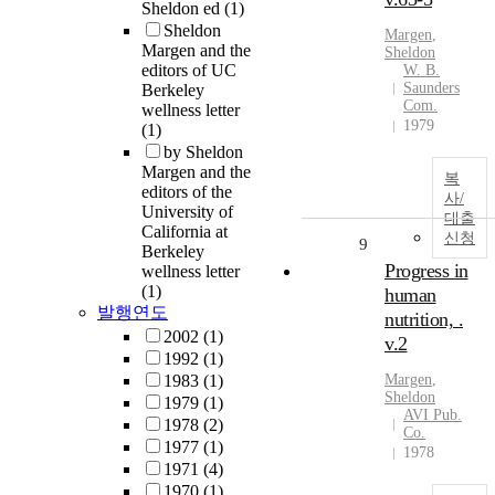
Sheldon ed
(1)
Sheldon
Margen
,
Margen and the
Sheldon
editors of UC
W. B.
Saunders
Berkeley
Com.
wellness letter
1979
(1)
by Sheldon
Margen and the
복
editors of the
사/
University of
대출
California at
신청
9
Berkeley
Progress in
wellness letter
(1)
human
발행연도
nutrition, .
2002
(1)
v.2
1992
(1)
1983
(1)
Margen
,
Sheldon
1979
(1)
AVI Pub.
1978
(2)
Co.
1977
(1)
1978
1971
(4)
1970
(1)