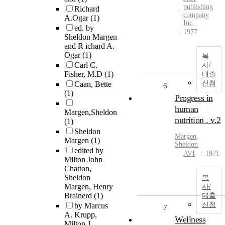
publishing
Richard
company
A.Ogar
(1)
Inc.
ed. by
1977
Sheldon Margen
and R ichard A.
Ogar
(1)
복
Carl C.
사/
Fisher, M.D
(1)
대출
신청
Caan, Bette
6
(1)
Progress in
human
Margen,Sheldon
nutrition . v.2
(1)
Sheldon
Margen
,
Margen
(1)
Sheldon
edited by
AVI
1971
Milton John
Chatton,
Sheldon
복
Margen, Henry
사/
Brainerd
(1)
대출
신청
by Marcus
7
A. Krupp,
Wellness
Milton J.