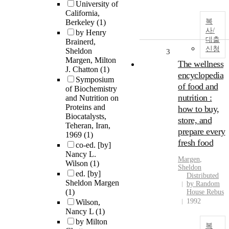
University of
California,
복
Berkeley
(1)
사/
by Henry
대출
Brainerd,
신청
Sheldon
3
Margen, Milton
The wellness
J. Chatton
(1)
encyclopedia
Symposium
of food and
of Biochemistry
nutrition :
and Nutrition on
Proteins and
how to buy,
Biocatalysts,
store, and
Teheran, Iran,
prepare every
1969
(1)
fresh food
co-ed. [by]
Nancy L.
Margen
,
Wilson
(1)
Sheldon
ed. [by]
Distributed
Sheldon Margen
by Random
(1)
House Rebus
1992
Wilson,
Nancy L
(1)
by Milton
복