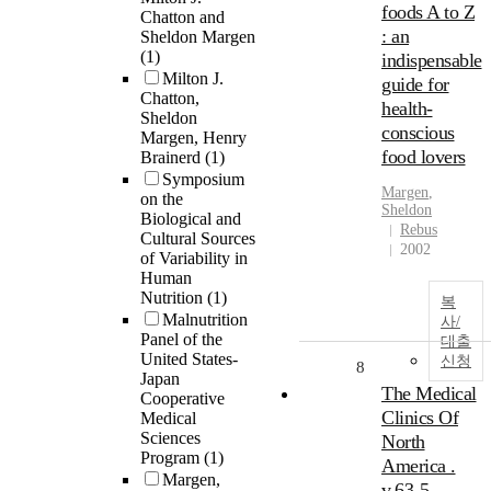
foods A to Z
Chatton and
: an
Sheldon Margen
(1)
indispensable
Milton J.
guide for
Chatton,
health-
Sheldon
conscious
Margen, Henry
food lovers
Brainerd
(1)
Symposium
Margen
,
on the
Sheldon
Biological and
Rebus
Cultural Sources
2002
of Variability in
Human
Nutrition
(1)
복
Malnutrition
사/
Panel of the
대출
United States-
신청
8
Japan
The Medical
Cooperative
Clinics Of
Medical
Sciences
North
Program
(1)
America .
Margen,
v.63-5