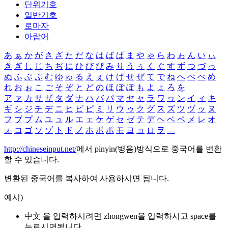
단위기호
일반기호
로마자
아랍어
あ
ぁ
か
が
さ
ざ
た
だ
な
は
ば
ぱ
ま
や
ゃ
ら
わ
ゎ
ん
い
ぃ
き
ぎ
し
じ
ち
ぢ
に
ひ
び
ぴ
み
り
う
ぅ
く
ぐ
す
ず
つ
づ
っ
ぬ
ふ
ぶ
ぷ
む
ゆ
ゅ
る
え
ぇ
け
げ
せ
ぜ
て
で
ね
へ
べ
ぺ
め
れ
お
ぉ
こ
ご
そ
ぞ
と
ど
の
ほ
ぼ
ぽ
も
よ
ょ
ろ
を
ア
ァ
カ
サ
ザ
タ
ダ
ナ
ハ
バ
パ
マ
ヤ
ャ
ラ
ワ
ヮ
ン
イ
ィ
キ
ギ
シ
ジ
チ
ヂ
ニ
ヒ
ビ
ピ
ミ
リ
ウ
ゥ
ク
グ
ス
ズ
ツ
ヅ
ッ
ヌ
フ
ブ
プ
ム
ユ
ュ
ル
エ
ェ
ケ
ゲ
セ
ゼ
テ
デ
ヘ
ベ
ペ
メ
レ
オ
ォ
コ
ゴ
ソ
ゾ
ト
ド
ノ
ホ
ボ
ポ
モ
ヨ
ョ
ロ
ヲ
―
http://chineseinput.net/
에서 pinyin(병음)방식으로 중국어를 변환
할 수 있습니다.
변환된 중국어를 복사하여 사용하시면 됩니다.
예시)
中文 을 입력하시려면
zhongwen
을 입력하시고 space를
누르시면됩니다.