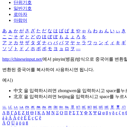
단위기호
일반기호
로마자
아랍어
あ
ぁ
か
が
さ
ざ
た
だ
な
は
ば
ぱ
ま
や
ゃ
ら
わ
ゎ
ん
い
ぃ
き
こ
ご
そ
ぞ
と
ど
の
ほ
ぼ
ぽ
も
よ
ょ
ろ
を
ア
ァ
カ
サ
ザ
タ
ダ
ナ
ハ
バ
パ
マ
ヤ
ャ
ラ
ワ
ヮ
ン
イ
ィ
キ
ギ
ソ
ゾ
ト
ド
ノ
ホ
ボ
ポ
モ
ヨ
ョ
ロ
ヲ
―
http://chineseinput.net/
에서 pinyin(병음)방식으로 중국어를 변환
변환된 중국어를 복사하여 사용하시면 됩니다.
예시)
中文 을 입력하시려면
zhongwen
을 입력하시고 space를
北京 을 입력하시려면
beijing
을 입력하시고 space를 누르
ㅥ
ㅦ
ㅧ
ㅨ
ㅩ
ㅪ
ㅫ
ㅬ
ㅭ
ㅮ
ㅯ
ㅰ
ㅱ
ㅲ
ㅳ
ㅴ
ㅵ
ㅶ
ㅷ
ㅸ
ㅹ
ㅺ
Α
Β
Γ
Δ
Ε
Ζ
Η
Θ
Ι
Κ
Λ
Μ
Ν
Ξ
Ο
Π
Ρ
Σ
Τ
Υ
Φ
Χ
Ψ
Ω
α
β
γ
δ
ε
ζ
η
á
à
Á
À
é
è
É
È
ç
Ç
ê
Ä
Ö
Ü
ä
ö
ü
ß