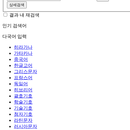
상세검색
결과 내 재검색
인기 검색어
다국어 입력
히라가나
가타카나
중국어
한글고어
그리스문자
프랑스어
독일어
히브리어
괄호기호
학술기호
기술기호
첨자기호
라틴문자
러시아문자