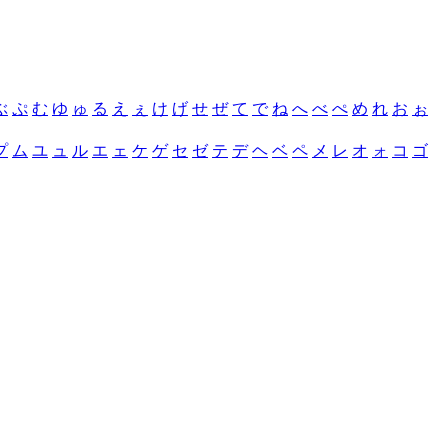
ぶ
ぷ
む
ゆ
ゅ
る
え
ぇ
け
げ
せ
ぜ
て
で
ね
へ
べ
ぺ
め
れ
お
ぉ
プ
ム
ユ
ュ
ル
エ
ェ
ケ
ゲ
セ
ゼ
テ
デ
ヘ
ベ
ペ
メ
レ
オ
ォ
コ
ゴ