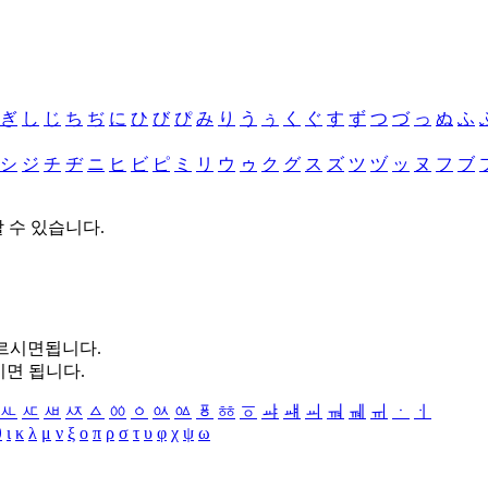
ぎ
し
じ
ち
ぢ
に
ひ
び
ぴ
み
り
う
ぅ
く
ぐ
す
ず
つ
づ
っ
ぬ
ふ
シ
ジ
チ
ヂ
ニ
ヒ
ビ
ピ
ミ
リ
ウ
ゥ
ク
グ
ス
ズ
ツ
ヅ
ッ
ヌ
フ
ブ
할 수 있습니다.
누르시면됩니다.
시면 됩니다.
ㅻ
ㅼ
ㅽ
ㅾ
ㅿ
ㆀ
ㆁ
ㆂ
ㆃ
ㆄ
ㆅ
ㆆ
ㆇ
ㆈ
ㆉ
ㆊ
ㆋ
ㆌ
ㆍ
ㆎ
θ
ι
κ
λ
μ
ν
ξ
ο
π
ρ
σ
τ
υ
φ
χ
ψ
ω