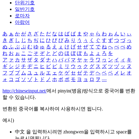
단위기호
일반기호
로마자
아랍어
あ
ぁ
か
が
さ
ざ
た
だ
な
は
ば
ぱ
ま
や
ゃ
ら
わ
ゎ
ん
い
ぃ
き
ぎ
し
じ
ち
ぢ
に
ひ
び
ぴ
み
り
う
ぅ
く
ぐ
す
ず
つ
づ
っ
ぬ
ふ
ぶ
ぷ
む
ゆ
ゅ
る
え
ぇ
け
げ
せ
ぜ
て
で
ね
へ
べ
ぺ
め
れ
お
ぉ
こ
ご
そ
ぞ
と
ど
の
ほ
ぼ
ぽ
も
よ
ょ
ろ
を
ア
ァ
カ
サ
ザ
タ
ダ
ナ
ハ
バ
パ
マ
ヤ
ャ
ラ
ワ
ヮ
ン
イ
ィ
キ
ギ
シ
ジ
チ
ヂ
ニ
ヒ
ビ
ピ
ミ
リ
ウ
ゥ
ク
グ
ス
ズ
ツ
ヅ
ッ
ヌ
フ
ブ
プ
ム
ユ
ュ
ル
エ
ェ
ケ
ゲ
セ
ゼ
テ
デ
ヘ
ベ
ペ
メ
レ
オ
ォ
コ
ゴ
ソ
ゾ
ト
ド
ノ
ホ
ボ
ポ
モ
ヨ
ョ
ロ
ヲ
―
http://chineseinput.net/
에서 pinyin(병음)방식으로 중국어를 변환
할 수 있습니다.
변환된 중국어를 복사하여 사용하시면 됩니다.
예시)
中文 을 입력하시려면
zhongwen
을 입력하시고 space를
누르시면됩니다.