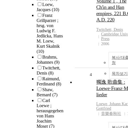
Volume 1 , The
Loew,
Ch'in and Han
Jacques
(10)
empires, 221 B.
Franz
A.D. 220
Grillparzer ;
hrsg. von
Twitchett, Denis
Ludwig F.
Cambridge Unive
Jedlicka, Hans
Press
M. Loew,
2006
Kurt Skalnik
(10)
Brahms,
복사/대
Johannes
(9)
청
Twitchett,
Denis
(8)
목차보기
4
Raimund,
獨逸 歌曲集 :
Ferdinand
(8)
Loewe·Franz·M
Shaw,
lieder
Bernard
(7)
Carl
Loewe
, Johann Kar
Loewe ;
Gottfried
herausgegeben
音樂春秋社
von Hans
Joachim
Moser
(7)
복사/대