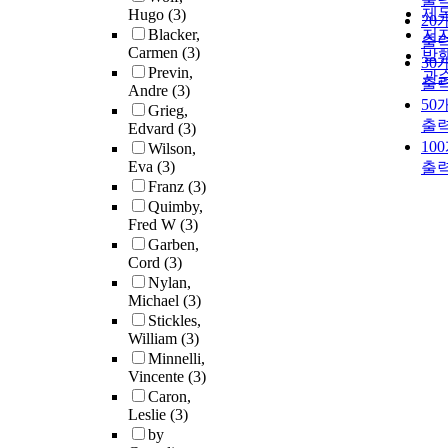
제
Hugo
(3)
20
Blacker,
저
출
Carmen
(3)
발
30
Previn,
관
출
Andre
(3)
50
Grieg,
출
Edvard
(3)
10
Wilson,
Eva
(3)
출
Franz
(3)
Quimby,
Fred W
(3)
Garben,
Cord
(3)
Nylan,
Michael
(3)
Stickles,
William
(3)
Minnelli,
Vincente
(3)
Caron,
Leslie
(3)
by