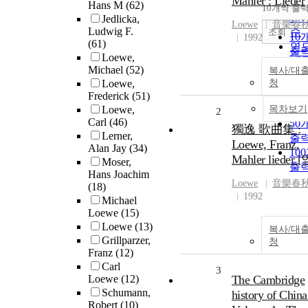
Mahler : Lieder
순
Hans M
(62)
10개씩 출
내
인
Jedlicka,
Loewe
音樂春
Ludwig F.
순
조회
10
1992
(61)
연
출
Loewe,
제
20
Michael
(52)
복사/대
저
출
Loewe,
청
발
30
Frederick
(51)
관
출
Loewe,
목차보기
2
Carl
(46)
50
獨逸 歌曲集 :
Lerner,
출
Loewe, Franz,
Alan Jay
(34)
10
Mahler lieder 
Moser,
출
Hans Joachim
Loewe
音樂春
(18)
1992
Michael
Loewe
(15)
Loewe
(13)
복사/대
Grillparzer,
청
Franz
(12)
Carl
3
Loewe
(12)
The Cambridge
Schumann,
history of China
Robert
(10)