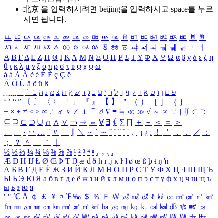
北京 을 입력하시려면
beijing
을 입력하시고 space를 누르
시면 됩니다.
ㅥ
ㅦ
ㅧ
ㅨ
ㅩ
ㅪ
ㅫ
ㅬ
ㅭ
ㅮ
ㅯ
ㅰ
ㅱ
ㅲ
ㅳ
ㅴ
ㅵ
ㅶ
ㅷ
ㅸ
ㅹ
ㅺ
ㅻ
ㅼ
ㅽ
ㅾ
ㅿ
ㆀ
ㆁ
ㆂ
ㆃ
ㆄ
ㆅ
ㆆ
ㆇ
ㆈ
ㆉ
ㆊ
ㆋ
ㆌ
ㆍ
ㆎ
Α
Β
Γ
Δ
Ε
Ζ
Η
Θ
Ι
Κ
Λ
Μ
Ν
Ξ
Ο
Π
Ρ
Σ
Τ
Υ
Φ
Χ
Ψ
Ω
α
β
γ
δ
ε
ζ
η
θ
ι
κ
λ
μ
ν
ξ
ο
π
ρ
σ
τ
υ
φ
χ
ψ
ω
á
à
Á
À
é
è
É
È
ç
Ç
ê
Ä
Ö
Ü
ä
ö
ü
ß
ְ
ֳ
ֲ
ֱ
ָ
ַ
ֵ
ֶ
ִ
ֹ
ּ
ֻ
ׂ
ׁ
ּ
ב
ה
נ
מ
צ
ת
ץ
ש
ד
ג
כ
ע
י
ח
ל
ך
ף
ק
ר
א
ט
ו
ן
ם
פ
‘
’
“
”
〔
〕
〈
〉
「
」
『
』
【
】
＂
（
）
［
］
｛
｝
±
×
÷
≠
≤
≥
∞
∴
♂
♀
∠
⊥
⌒
∂
∇
≡
≒
≪
≫
√
∽
∝
∵
∫
∬
∈
∋
⊆
⊇
⊂
⊃
∪
∩
∧
∨
￢
⇒
⇔
∀
∃
∮
∑
∏
＋
－
＜
＝
＞
、
。
·
‥
…
¨
〃
―
∥
＼
∼
´
～
ˇ
˘
˝
˚
˙
¸
˛
¡
¿
ː
！
＇
，
．
／
：
；
？
＾
＿
｀
｜
½
⅓
⅔
¼
¾
⅛
⅜
⅝
⅞
¹
²
³
⁴
ⁿ
₁
₂
₃
₄
Æ
Ð
Ħ
Ĳ
Ł
Ø
Œ
Þ
Ŧ
Ŋ
æ
đ
ð
ħ
ı
ĳ
ĸ
ŀ
ł
ø
œ
ß
þ
ŧ
ŋ
ŉ
А
Б
В
Г
Д
Е
Ё
Ж
З
И
Й
К
Л
М
Н
О
П
Р
С
Т
У
Ф
Х
Ц
Ч
Ш
Щ
Ъ
Ы
Ь
Э
Ю
Я
а
б
в
г
д
е
ё
ж
з
и
й
к
л
м
н
о
п
р
с
т
у
ф
х
ц
ч
ш
щ
ъ
ы
ь
э
ю
я
′
″
℃
Å
￠
￡
￥
¤
℉
‰
＄
％
Ｆ
￦
㎕
㎖
㎗
ℓ
㎘
㏄
㎣
㎤
㎥
㎦
㎙
㎚
㎛
㎜
㎝
㎞
㎟
㎠
㎡
㎢
㏊
㎍
㎎
㎏
㏏
㎈
㎉
㏈
㎧
㎨
㎰
㎱
㎲
㎳
㎴
㎵
㎶
㎷
㎸
㎹
㎀
㎁
㎂
㎃
㎄
㎺
㎻
㎽
㎾
㎿
㎐
㎑