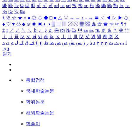
㎒
㎓
㎔
Ω
㏀
㏁
㎊
㎋
㎌
㏖
㏅
㎭
㎮
㎯
㏛
㎩
㎪
㎫
㎬
㏝
㏐
㏓
㏃
㏉
㏜
㏆
§
※
☆
★
○
●
◎
◇
◆
□
■
△
▽
→
←
↑
↓
↔
〓
◁
◀
▷
▶
♤
♠
♡
♥
♧
♣
⊙
◈
▣
◐
◑
▒
▤
▥
▨
▧
▦
▩
♨
☏
☎
☜
☞
¶
†
‡
↕
↗
↙
↖
↘
♭
♩
♪
♬
㉿
㈜
№
㏇
™
㏂
㏘
℡
＃
＆
＊
＠
ª
º
ⅰ
ⅱ
ⅲ
ⅳ
ⅴ
ⅵ
ⅶ
ⅷ
ⅸ
ⅹ
Ⅰ
Ⅱ
Ⅲ
Ⅳ
Ⅴ
Ⅵ
Ⅶ
Ⅷ
Ⅸ
Ⅹ
ا
ب
ت
ث
ج
ح
خ
د
ذ
ر
ز
س
ش
ص
ض
ط
ظ
ع
غ
ف
ق
ک
ل
م
ن
ه
و
ی
닫기
통합검색
국내학술논문
학위논문
해외학술논문
학술지