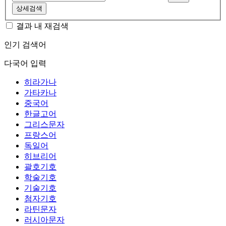
상세검색
결과 내 재검색
인기 검색어
다국어 입력
히라가나
가타카나
중국어
한글고어
그리스문자
프랑스어
독일어
히브리어
괄호기호
학술기호
기술기호
첨자기호
라틴문자
러시아문자