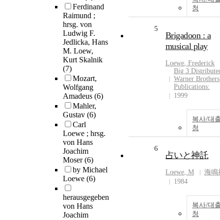
Ferdinand
청
Raimund ;
hrsg. von
5
Ludwig F.
Brigadoon : a
Jedlicka, Hans
musical play
M. Loew,
Kurt Skalnik
Loewe
, Frederick
(7)
Big 3 Distribute
Mozart,
Warner Brothers
Wolfgang
Publications:
Amadeus
(6)
1999
Mahler,
Gustav
(6)
복사/대
Carl
청
Loewe ; hrsg.
von Hans
6
Joachim
占いと神託
Moser
(6)
by Michael
Loewe
, M
海鳴
Loewe
(6)
1984
herausgegeben
복사/대
von Hans
청
Joachim