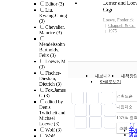
Lerner and Loe
Editor
(3)
Gigi
Liu,
Kwang-Ching
Loewe
, Frederick
(3)
Chappell & Co.
Chevalier,
1975
Maurice
(3)
Mendelssohn-
Bartholdy,
Felix
(3)
Loewe, M
(3)
Fischer-
내보내기
내책장
Dieskau,
한글로보기
Dietrich
(3)
Fox,James
G
(3)
정확도순
edited by
Denis
내림차순
정
Twitchett and
순
10개씩 출
Michael
내
인
Loewe
(3)
순
조회
Wolf
(3)
10
연
Wolf,
출