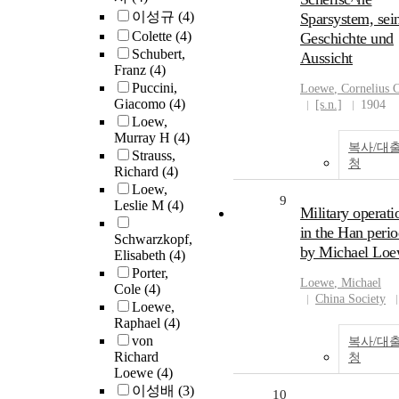
이성규
(4)
Sparsystem, sei
Colette
(4)
Geschichte und
Schubert,
Aussicht
Franz
(4)
Puccini,
Loewe
, Cornelius 
Giacomo
(4)
[s.n.]
1904
Loew,
Murray H
(4)
복사/대
Strauss,
청
Richard
(4)
Loew,
9
Leslie M
(4)
Military operati
in the Han perio
Schwarzkopf,
by Michael Lo
Elisabeth
(4)
Porter,
Loewe
, Michael
Cole
(4)
China Society
Loewe,
Raphael
(4)
von
복사/대
Richard
청
Loewe
(4)
이성배
(3)
10