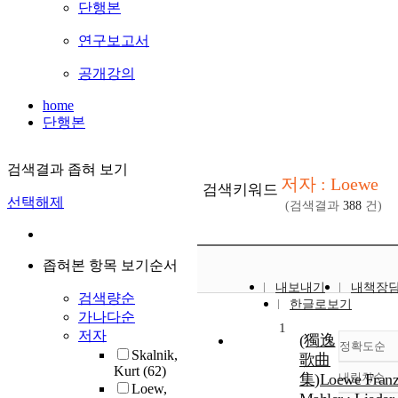
단행본
연구보고서
공개강의
home
단행본
검색결과 좁혀 보기
저자 : Loewe
검색키워드
선택해제
(검색결과
388
건)
좁혀본 항목 보기순서
내보내기
내책장
검색량순
한글로보기
가나다순
1
저자
(獨逸
정확도순
Skalnik,
歌曲
Kurt
(62)
集)Loewe Fran
내림차순
정
Loew,