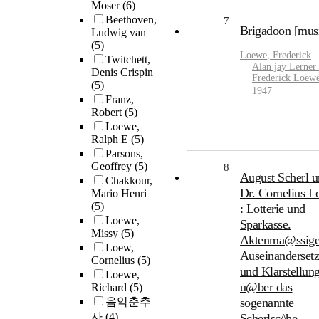
Moser
(6)
Beethoven,
7
Brigadoon [mus
Ludwig van
(5)
Loewe
, Frederick
Twitchett,
Alan jay Lerner
Denis Crispin
Frederick Loew
(5)
1947
Franz,
Robert
(5)
Loewe,
Ralph E
(5)
Parsons,
Geoffrey
(5)
8
August Scherl 
Chakkour,
Dr. Cornelius 
Mario Henri
(5)
: Lotterie und
Loewe,
Sparkasse.
Missy
(5)
Aktenma@ssig
Loew,
Auseinanderset
Cornelius
(5)
und Klarstellun
Loewe,
u@ber das
Richard
(5)
음악춘추
sogenannte
사
(4)
Scherlsc^he