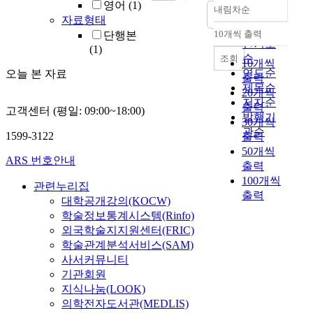
영어
(1)
내림차순
정확도
자료형태
순
10개씩 출력
단행본
내림차순
인기도
(1)
순
조회
10개씩
연도순
오늘 본 자료
출력
제목순
20개씩
저자순
출력
고객센터 (평일: 09:00~18:00)
발행기
30개씩
관순
1599-3122
출력
50개씩
ARS 번호안내
출력
100개씩
관련누리집
출력
대학공개강의(KOCW)
학술정보통계시스템(Rinfo)
외국학술지지원센터(FRIC)
학술관계분석서비스(SAM)
사서커뮤니티
기관회원
지식나눔(LOOK)
의학전자도서관(MEDLIS)