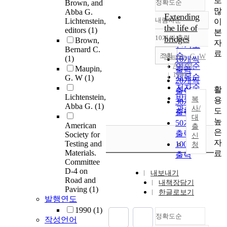
로
Brown, and
정확도순
많
Abba G.
Extending
내림차순
Lichtenstein,
이
정확도
the life of
editors
(1)
본
순
10개씩 출력
bridges
Brown,
내림차순
자
인기도
Bernard C.
료
순
조회
Maupin, G. W
(1)
10개씩
ASTM
연도순
Maupin,
출력
1990
제목순
G. W
(1)
20개씩
저자순
활
출력
Lichtenstein,
발행기
복
용
30개씩
Abba G.
(1)
관순
사/
도
출력
대
높
50개씩
American
출
은
출력
Society for
신
자
Testing and
100개씩
청
Materials.
료
출력
Committee
D-4 on
내보내기
Road and
내책장담기
Paving
(1)
한글로보기
발행연도
1990
(1)
정확도순
작성언어