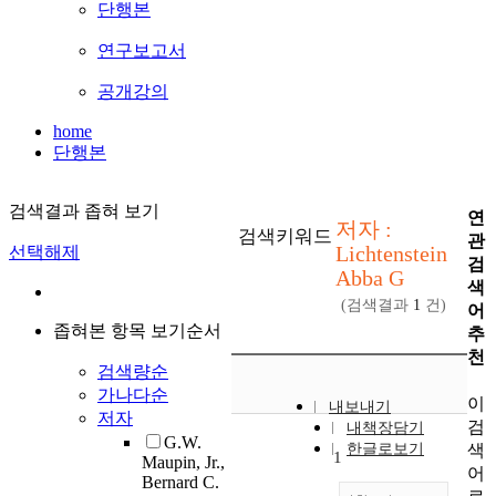
단행본
연구보고서
공개강의
home
단행본
검색결과 좁혀 보기
연
저자 :
검색키워드
관
Lichtenstein
선택해제
검
Abba G
색
(검색결과
1
건)
어
좁혀본 항목 보기순서
추
천
검색량순
가나다순
이
내보내기
저자
검
내책장담기
G.W.
색
한글로보기
1
Maupin, Jr.,
어
Bernard C.