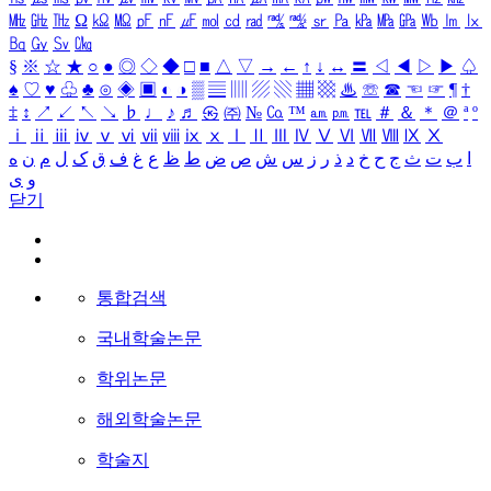
㎒
㎓
㎔
Ω
㏀
㏁
㎊
㎋
㎌
㏖
㏅
㎭
㎮
㎯
㏛
㎩
㎪
㎫
㎬
㏝
㏐
㏓
㏃
㏉
㏜
㏆
§
※
☆
★
○
●
◎
◇
◆
□
■
△
▽
→
←
↑
↓
↔
〓
◁
◀
▷
▶
♤
♠
♡
♥
♧
♣
⊙
◈
▣
◐
◑
▒
▤
▥
▨
▧
▦
▩
♨
☏
☎
☜
☞
¶
†
‡
↕
↗
↙
↖
↘
♭
♩
♪
♬
㉿
㈜
№
㏇
™
㏂
㏘
℡
＃
＆
＊
＠
ª
º
ⅰ
ⅱ
ⅲ
ⅳ
ⅴ
ⅵ
ⅶ
ⅷ
ⅸ
ⅹ
Ⅰ
Ⅱ
Ⅲ
Ⅳ
Ⅴ
Ⅵ
Ⅶ
Ⅷ
Ⅸ
Ⅹ
ا
ب
ت
ث
ج
ح
خ
د
ذ
ر
ز
س
ش
ص
ض
ط
ظ
ع
غ
ف
ق
ک
ل
م
ن
ه
و
ی
닫기
통합검색
국내학술논문
학위논문
해외학술논문
학술지