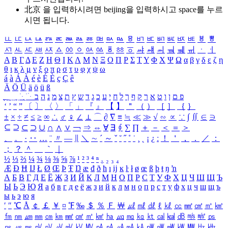
北京 을 입력하시려면
beijing
을 입력하시고 space를 누르
시면 됩니다.
ㅥ
ㅦ
ㅧ
ㅨ
ㅩ
ㅪ
ㅫ
ㅬ
ㅭ
ㅮ
ㅯ
ㅰ
ㅱ
ㅲ
ㅳ
ㅴ
ㅵ
ㅶ
ㅷ
ㅸ
ㅹ
ㅺ
ㅻ
ㅼ
ㅽ
ㅾ
ㅿ
ㆀ
ㆁ
ㆂ
ㆃ
ㆄ
ㆅ
ㆆ
ㆇ
ㆈ
ㆉ
ㆊ
ㆋ
ㆌ
ㆍ
ㆎ
Α
Β
Γ
Δ
Ε
Ζ
Η
Θ
Ι
Κ
Λ
Μ
Ν
Ξ
Ο
Π
Ρ
Σ
Τ
Υ
Φ
Χ
Ψ
Ω
α
β
γ
δ
ε
ζ
η
θ
ι
κ
λ
μ
ν
ξ
ο
π
ρ
σ
τ
υ
φ
χ
ψ
ω
á
à
Á
À
é
è
É
È
ç
Ç
ê
Ä
Ö
Ü
ä
ö
ü
ß
ְ
ֳ
ֲ
ֱ
ָ
ַ
ֵ
ֶ
ִ
ֹ
ּ
ֻ
ׂ
ׁ
ּ
ב
ה
נ
מ
צ
ת
ץ
ש
ד
ג
כ
ע
י
ח
ל
ך
ף
ק
ר
א
ט
ו
ן
ם
פ
‘
’
“
”
〔
〕
〈
〉
「
」
『
』
【
】
＂
（
）
［
］
｛
｝
±
×
÷
≠
≤
≥
∞
∴
♂
♀
∠
⊥
⌒
∂
∇
≡
≒
≪
≫
√
∽
∝
∵
∫
∬
∈
∋
⊆
⊇
⊂
⊃
∪
∩
∧
∨
￢
⇒
⇔
∀
∃
∮
∑
∏
＋
－
＜
＝
＞
、
。
·
‥
…
¨
〃
―
∥
＼
∼
´
～
ˇ
˘
˝
˚
˙
¸
˛
¡
¿
ː
！
＇
，
．
／
：
；
？
＾
＿
｀
｜
½
⅓
⅔
¼
¾
⅛
⅜
⅝
⅞
¹
²
³
⁴
ⁿ
₁
₂
₃
₄
Æ
Ð
Ħ
Ĳ
Ł
Ø
Œ
Þ
Ŧ
Ŋ
æ
đ
ð
ħ
ı
ĳ
ĸ
ŀ
ł
ø
œ
ß
þ
ŧ
ŋ
ŉ
А
Б
В
Г
Д
Е
Ё
Ж
З
И
Й
К
Л
М
Н
О
П
Р
С
Т
У
Ф
Х
Ц
Ч
Ш
Щ
Ъ
Ы
Ь
Э
Ю
Я
а
б
в
г
д
е
ё
ж
з
и
й
к
л
м
н
о
п
р
с
т
у
ф
х
ц
ч
ш
щ
ъ
ы
ь
э
ю
я
′
″
℃
Å
￠
￡
￥
¤
℉
‰
＄
％
Ｆ
￦
㎕
㎖
㎗
ℓ
㎘
㏄
㎣
㎤
㎥
㎦
㎙
㎚
㎛
㎜
㎝
㎞
㎟
㎠
㎡
㎢
㏊
㎍
㎎
㎏
㏏
㎈
㎉
㏈
㎧
㎨
㎰
㎱
㎲
㎳
㎴
㎵
㎶
㎷
㎸
㎹
㎀
㎁
㎂
㎃
㎄
㎺
㎻
㎽
㎾
㎿
㎐
㎑