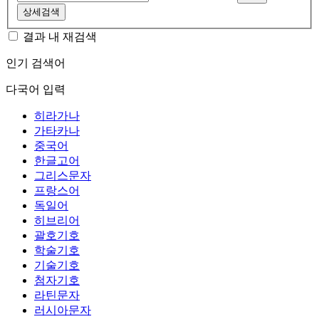
상세검색
결과 내 재검색
인기 검색어
다국어 입력
히라가나
가타카나
중국어
한글고어
그리스문자
프랑스어
독일어
히브리어
괄호기호
학술기호
기술기호
첨자기호
라틴문자
러시아문자