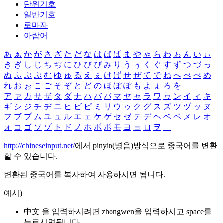
단위기호
일반기호
로마자
아랍어
あ
ぁ
か
が
さ
ざ
た
だ
な
は
ば
ぱ
ま
や
ゃ
ら
わ
ゎ
ん
い
ぃ
き
ぎ
し
じ
ち
ぢ
に
ひ
び
ぴ
み
り
う
ぅ
く
ぐ
す
ず
つ
づ
っ
ぬ
ふ
ぶ
ぷ
む
ゆ
ゅ
る
え
ぇ
け
げ
せ
ぜ
て
で
ね
へ
べ
ぺ
め
れ
お
ぉ
こ
ご
そ
ぞ
と
ど
の
ほ
ぼ
ぽ
も
よ
ょ
ろ
を
ア
ァ
カ
サ
ザ
タ
ダ
ナ
ハ
バ
パ
マ
ヤ
ャ
ラ
ワ
ヮ
ン
イ
ィ
キ
ギ
シ
ジ
チ
ヂ
ニ
ヒ
ビ
ピ
ミ
リ
ウ
ゥ
ク
グ
ス
ズ
ツ
ヅ
ッ
ヌ
フ
ブ
プ
ム
ユ
ュ
ル
エ
ェ
ケ
ゲ
セ
ゼ
テ
デ
ヘ
ベ
ペ
メ
レ
オ
ォ
コ
ゴ
ソ
ゾ
ト
ド
ノ
ホ
ボ
ポ
モ
ヨ
ョ
ロ
ヲ
―
http://chineseinput.net/
에서 pinyin(병음)방식으로 중국어를 변환
할 수 있습니다.
변환된 중국어를 복사하여 사용하시면 됩니다.
예시)
中文 을 입력하시려면
zhongwen
을 입력하시고 space를
누르시면됩니다.