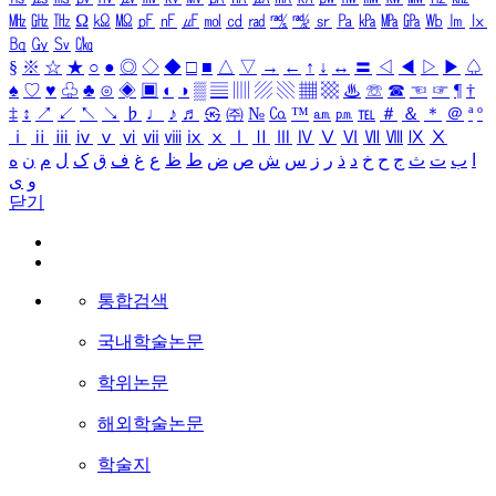
㎒
㎓
㎔
Ω
㏀
㏁
㎊
㎋
㎌
㏖
㏅
㎭
㎮
㎯
㏛
㎩
㎪
㎫
㎬
㏝
㏐
㏓
㏃
㏉
㏜
㏆
§
※
☆
★
○
●
◎
◇
◆
□
■
△
▽
→
←
↑
↓
↔
〓
◁
◀
▷
▶
♤
♠
♡
♥
♧
♣
⊙
◈
▣
◐
◑
▒
▤
▥
▨
▧
▦
▩
♨
☏
☎
☜
☞
¶
†
‡
↕
↗
↙
↖
↘
♭
♩
♪
♬
㉿
㈜
№
㏇
™
㏂
㏘
℡
＃
＆
＊
＠
ª
º
ⅰ
ⅱ
ⅲ
ⅳ
ⅴ
ⅵ
ⅶ
ⅷ
ⅸ
ⅹ
Ⅰ
Ⅱ
Ⅲ
Ⅳ
Ⅴ
Ⅵ
Ⅶ
Ⅷ
Ⅸ
Ⅹ
ا
ب
ت
ث
ج
ح
خ
د
ذ
ر
ز
س
ش
ص
ض
ط
ظ
ع
غ
ف
ق
ک
ل
م
ن
ه
و
ی
닫기
통합검색
국내학술논문
학위논문
해외학술논문
학술지