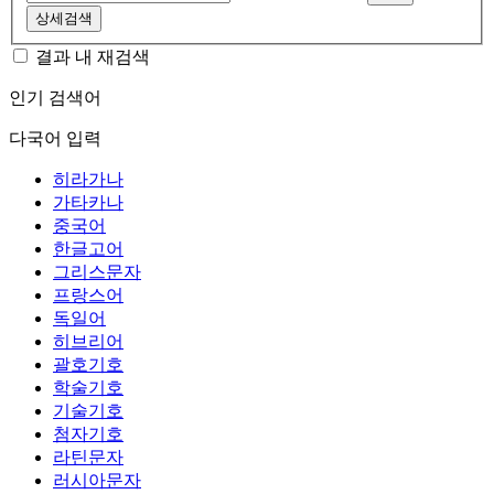
상세검색
결과 내 재검색
인기 검색어
다국어 입력
히라가나
가타카나
중국어
한글고어
그리스문자
프랑스어
독일어
히브리어
괄호기호
학술기호
기술기호
첨자기호
라틴문자
러시아문자