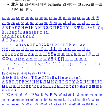
北京 을 입력하시려면
beijing
을 입력하시고 space를 누르
시면 됩니다.
ㅥ
ㅦ
ㅧ
ㅨ
ㅩ
ㅪ
ㅫ
ㅬ
ㅭ
ㅮ
ㅯ
ㅰ
ㅱ
ㅲ
ㅳ
ㅴ
ㅵ
ㅶ
ㅷ
ㅸ
ㅹ
ㅺ
ㅻ
ㅼ
ㅽ
ㅾ
ㅿ
ㆀ
ㆁ
ㆂ
ㆃ
ㆄ
ㆅ
ㆆ
ㆇ
ㆈ
ㆉ
ㆊ
ㆋ
ㆌ
ㆍ
ㆎ
Α
Β
Γ
Δ
Ε
Ζ
Η
Θ
Ι
Κ
Λ
Μ
Ν
Ξ
Ο
Π
Ρ
Σ
Τ
Υ
Φ
Χ
Ψ
Ω
α
β
γ
δ
ε
ζ
η
θ
ι
κ
λ
μ
ν
ξ
ο
π
ρ
σ
τ
υ
φ
χ
ψ
ω
á
à
Á
À
é
è
É
È
ç
Ç
ê
Ä
Ö
Ü
ä
ö
ü
ß
ְ
ֳ
ֲ
ֱ
ָ
ַ
ֵ
ֶ
ִ
ֹ
ּ
ֻ
ׂ
ׁ
ּ
ב
ה
נ
מ
צ
ת
ץ
ש
ד
ג
כ
ע
י
ח
ל
ך
ף
ק
ר
א
ט
ו
ן
ם
פ
‘
’
“
”
〔
〕
〈
〉
「
」
『
』
【
】
＂
（
）
［
］
｛
｝
±
×
÷
≠
≤
≥
∞
∴
♂
♀
∠
⊥
⌒
∂
∇
≡
≒
≪
≫
√
∽
∝
∵
∫
∬
∈
∋
⊆
⊇
⊂
⊃
∪
∩
∧
∨
￢
⇒
⇔
∀
∃
∮
∑
∏
＋
－
＜
＝
＞
、
。
·
‥
…
¨
〃
―
∥
＼
∼
´
～
ˇ
˘
˝
˚
˙
¸
˛
¡
¿
ː
！
＇
，
．
／
：
；
？
＾
＿
｀
｜
½
⅓
⅔
¼
¾
⅛
⅜
⅝
⅞
¹
²
³
⁴
ⁿ
₁
₂
₃
₄
Æ
Ð
Ħ
Ĳ
Ł
Ø
Œ
Þ
Ŧ
Ŋ
æ
đ
ð
ħ
ı
ĳ
ĸ
ŀ
ł
ø
œ
ß
þ
ŧ
ŋ
ŉ
А
Б
В
Г
Д
Е
Ё
Ж
З
И
Й
К
Л
М
Н
О
П
Р
С
Т
У
Ф
Х
Ц
Ч
Ш
Щ
Ъ
Ы
Ь
Э
Ю
Я
а
б
в
г
д
е
ё
ж
з
и
й
к
л
м
н
о
п
р
с
т
у
ф
х
ц
ч
ш
щ
ъ
ы
ь
э
ю
я
′
″
℃
Å
￠
￡
￥
¤
℉
‰
＄
％
Ｆ
￦
㎕
㎖
㎗
ℓ
㎘
㏄
㎣
㎤
㎥
㎦
㎙
㎚
㎛
㎜
㎝
㎞
㎟
㎠
㎡
㎢
㏊
㎍
㎎
㎏
㏏
㎈
㎉
㏈
㎧
㎨
㎰
㎱
㎲
㎳
㎴
㎵
㎶
㎷
㎸
㎹
㎀
㎁
㎂
㎃
㎄
㎺
㎻
㎽
㎾
㎿
㎐
㎑