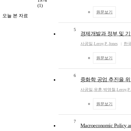
1974
(1)
원문보기
오늘 본 자료
5
경제개발과 정부 및 
사공일
,
Leroy
,
P.
,
Jones
한
원문보기
6
중화학 공업 추진을 
사공일
,
유훈
,
박영철
,
Leroy
,
P.
원문보기
7
Macroeconomic Policy and