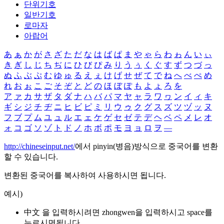
단위기호
일반기호
로마자
아랍어
あ
ぁ
か
が
さ
ざ
た
だ
な
は
ば
ぱ
ま
や
ゃ
ら
わ
ゎ
ん
い
ぃ
き
ぎ
し
じ
ち
ぢ
に
ひ
び
ぴ
み
り
う
ぅ
く
ぐ
す
ず
つ
づ
っ
ぬ
ふ
ぶ
ぷ
む
ゆ
ゅ
る
え
ぇ
け
げ
せ
ぜ
て
で
ね
へ
べ
ぺ
め
れ
お
ぉ
こ
ご
そ
ぞ
と
ど
の
ほ
ぼ
ぽ
も
よ
ょ
ろ
を
ア
ァ
カ
サ
ザ
タ
ダ
ナ
ハ
バ
パ
マ
ヤ
ャ
ラ
ワ
ヮ
ン
イ
ィ
キ
ギ
シ
ジ
チ
ヂ
ニ
ヒ
ビ
ピ
ミ
リ
ウ
ゥ
ク
グ
ス
ズ
ツ
ヅ
ッ
ヌ
フ
ブ
プ
ム
ユ
ュ
ル
エ
ェ
ケ
ゲ
セ
ゼ
テ
デ
ヘ
ベ
ペ
メ
レ
オ
ォ
コ
ゴ
ソ
ゾ
ト
ド
ノ
ホ
ボ
ポ
モ
ヨ
ョ
ロ
ヲ
―
http://chineseinput.net/
에서 pinyin(병음)방식으로 중국어를 변환
할 수 있습니다.
변환된 중국어를 복사하여 사용하시면 됩니다.
예시)
中文 을 입력하시려면
zhongwen
을 입력하시고 space를
누르시면됩니다.