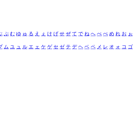
ぶ
ぷ
む
ゆ
ゅ
る
え
ぇ
け
げ
せ
ぜ
て
で
ね
へ
べ
ぺ
め
れ
お
ぉ
プ
ム
ユ
ュ
ル
エ
ェ
ケ
ゲ
セ
ゼ
テ
デ
ヘ
ベ
ペ
メ
レ
オ
ォ
コ
ゴ