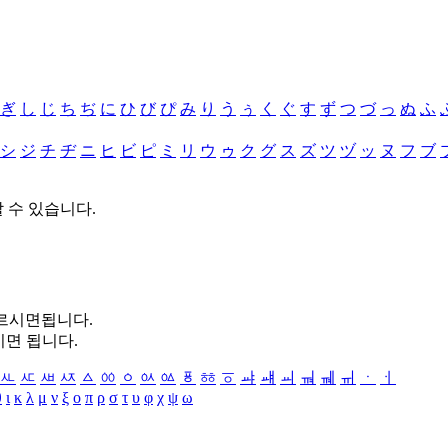
ぎ
し
じ
ち
ぢ
に
ひ
び
ぴ
み
り
う
ぅ
く
ぐ
す
ず
つ
づ
っ
ぬ
ふ
シ
ジ
チ
ヂ
ニ
ヒ
ビ
ピ
ミ
リ
ウ
ゥ
ク
グ
ス
ズ
ツ
ヅ
ッ
ヌ
フ
ブ
할 수 있습니다.
누르시면됩니다.
시면 됩니다.
ㅻ
ㅼ
ㅽ
ㅾ
ㅿ
ㆀ
ㆁ
ㆂ
ㆃ
ㆄ
ㆅ
ㆆ
ㆇ
ㆈ
ㆉ
ㆊ
ㆋ
ㆌ
ㆍ
ㆎ
θ
ι
κ
λ
μ
ν
ξ
ο
π
ρ
σ
τ
υ
φ
χ
ψ
ω