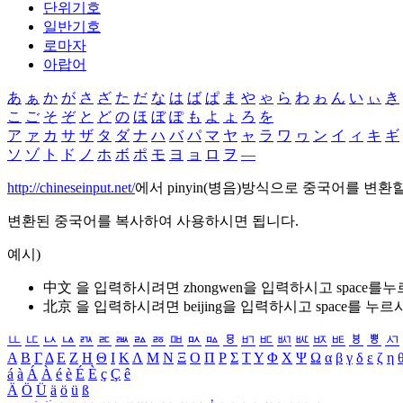
단위기호
일반기호
로마자
아랍어
あ
ぁ
か
が
さ
ざ
た
だ
な
は
ば
ぱ
ま
や
ゃ
ら
わ
ゎ
ん
い
ぃ
き
こ
ご
そ
ぞ
と
ど
の
ほ
ぼ
ぽ
も
よ
ょ
ろ
を
ア
ァ
カ
サ
ザ
タ
ダ
ナ
ハ
バ
パ
マ
ヤ
ャ
ラ
ワ
ヮ
ン
イ
ィ
キ
ギ
ソ
ゾ
ト
ド
ノ
ホ
ボ
ポ
モ
ヨ
ョ
ロ
ヲ
―
http://chineseinput.net/
에서 pinyin(병음)방식으로 중국어를 변환
변환된 중국어를 복사하여 사용하시면 됩니다.
예시)
中文 을 입력하시려면
zhongwen
을 입력하시고 space를
北京 을 입력하시려면
beijing
을 입력하시고 space를 누르
ㅥ
ㅦ
ㅧ
ㅨ
ㅩ
ㅪ
ㅫ
ㅬ
ㅭ
ㅮ
ㅯ
ㅰ
ㅱ
ㅲ
ㅳ
ㅴ
ㅵ
ㅶ
ㅷ
ㅸ
ㅹ
ㅺ
Α
Β
Γ
Δ
Ε
Ζ
Η
Θ
Ι
Κ
Λ
Μ
Ν
Ξ
Ο
Π
Ρ
Σ
Τ
Υ
Φ
Χ
Ψ
Ω
α
β
γ
δ
ε
ζ
η
á
à
Á
À
é
è
É
È
ç
Ç
ê
Ä
Ö
Ü
ä
ö
ü
ß