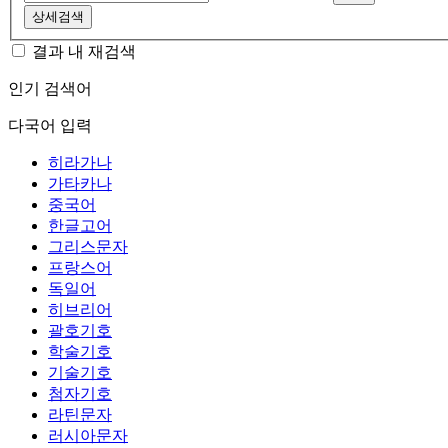
상세검색
결과 내 재검색
인기 검색어
다국어 입력
히라가나
가타카나
중국어
한글고어
그리스문자
프랑스어
독일어
히브리어
괄호기호
학술기호
기술기호
첨자기호
라틴문자
러시아문자