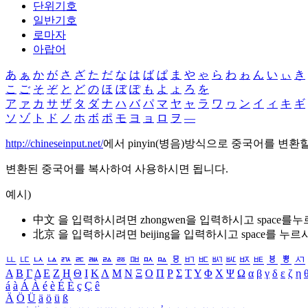
단위기호
일반기호
로마자
아랍어
あ
ぁ
か
が
さ
ざ
た
だ
な
は
ば
ぱ
ま
や
ゃ
ら
わ
ゎ
ん
い
ぃ
き
こ
ご
そ
ぞ
と
ど
の
ほ
ぼ
ぽ
も
よ
ょ
ろ
を
ア
ァ
カ
サ
ザ
タ
ダ
ナ
ハ
バ
パ
マ
ヤ
ャ
ラ
ワ
ヮ
ン
イ
ィ
キ
ギ
ソ
ゾ
ト
ド
ノ
ホ
ボ
ポ
モ
ヨ
ョ
ロ
ヲ
―
http://chineseinput.net/
에서 pinyin(병음)방식으로 중국어를 변환
변환된 중국어를 복사하여 사용하시면 됩니다.
예시)
中文 을 입력하시려면
zhongwen
을 입력하시고 space를
北京 을 입력하시려면
beijing
을 입력하시고 space를 누르
ㅥ
ㅦ
ㅧ
ㅨ
ㅩ
ㅪ
ㅫ
ㅬ
ㅭ
ㅮ
ㅯ
ㅰ
ㅱ
ㅲ
ㅳ
ㅴ
ㅵ
ㅶ
ㅷ
ㅸ
ㅹ
ㅺ
Α
Β
Γ
Δ
Ε
Ζ
Η
Θ
Ι
Κ
Λ
Μ
Ν
Ξ
Ο
Π
Ρ
Σ
Τ
Υ
Φ
Χ
Ψ
Ω
α
β
γ
δ
ε
ζ
η
á
à
Á
À
é
è
É
È
ç
Ç
ê
Ä
Ö
Ü
ä
ö
ü
ß