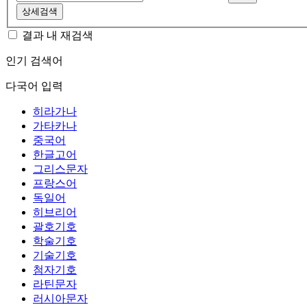
상세검색
결과 내 재검색
인기 검색어
다국어 입력
히라가나
가타카나
중국어
한글고어
그리스문자
프랑스어
독일어
히브리어
괄호기호
학술기호
기술기호
첨자기호
라틴문자
러시아문자