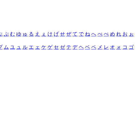
ぶ
ぷ
む
ゆ
ゅ
る
え
ぇ
け
げ
せ
ぜ
て
で
ね
へ
べ
ぺ
め
れ
お
ぉ
プ
ム
ユ
ュ
ル
エ
ェ
ケ
ゲ
セ
ゼ
テ
デ
ヘ
ベ
ペ
メ
レ
オ
ォ
コ
ゴ