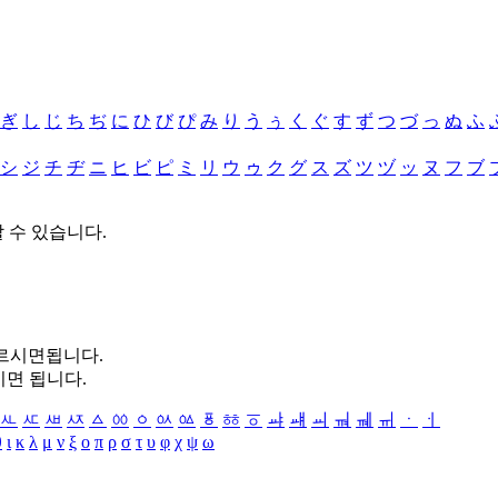
ぎ
し
じ
ち
ぢ
に
ひ
び
ぴ
み
り
う
ぅ
く
ぐ
す
ず
つ
づ
っ
ぬ
ふ
シ
ジ
チ
ヂ
ニ
ヒ
ビ
ピ
ミ
リ
ウ
ゥ
ク
グ
ス
ズ
ツ
ヅ
ッ
ヌ
フ
ブ
할 수 있습니다.
누르시면됩니다.
시면 됩니다.
ㅻ
ㅼ
ㅽ
ㅾ
ㅿ
ㆀ
ㆁ
ㆂ
ㆃ
ㆄ
ㆅ
ㆆ
ㆇ
ㆈ
ㆉ
ㆊ
ㆋ
ㆌ
ㆍ
ㆎ
θ
ι
κ
λ
μ
ν
ξ
ο
π
ρ
σ
τ
υ
φ
χ
ψ
ω