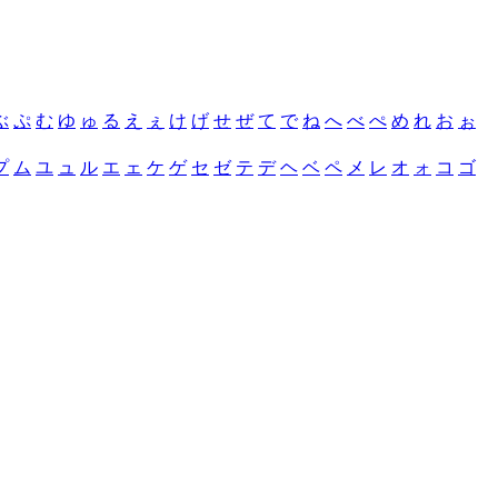
ぶ
ぷ
む
ゆ
ゅ
る
え
ぇ
け
げ
せ
ぜ
て
で
ね
へ
べ
ぺ
め
れ
お
ぉ
プ
ム
ユ
ュ
ル
エ
ェ
ケ
ゲ
セ
ゼ
テ
デ
ヘ
ベ
ペ
メ
レ
オ
ォ
コ
ゴ