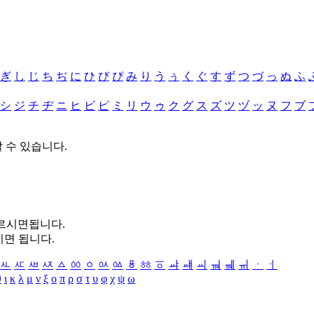
ぎ
し
じ
ち
ぢ
に
ひ
び
ぴ
み
り
う
ぅ
く
ぐ
す
ず
つ
づ
っ
ぬ
ふ
シ
ジ
チ
ヂ
ニ
ヒ
ビ
ピ
ミ
リ
ウ
ゥ
ク
グ
ス
ズ
ツ
ヅ
ッ
ヌ
フ
ブ
할 수 있습니다.
누르시면됩니다.
시면 됩니다.
ㅻ
ㅼ
ㅽ
ㅾ
ㅿ
ㆀ
ㆁ
ㆂ
ㆃ
ㆄ
ㆅ
ㆆ
ㆇ
ㆈ
ㆉ
ㆊ
ㆋ
ㆌ
ㆍ
ㆎ
θ
ι
κ
λ
μ
ν
ξ
ο
π
ρ
σ
τ
υ
φ
χ
ψ
ω