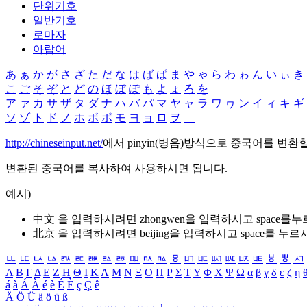
단위기호
일반기호
로마자
아랍어
あ
ぁ
か
が
さ
ざ
た
だ
な
は
ば
ぱ
ま
や
ゃ
ら
わ
ゎ
ん
い
ぃ
き
こ
ご
そ
ぞ
と
ど
の
ほ
ぼ
ぽ
も
よ
ょ
ろ
を
ア
ァ
カ
サ
ザ
タ
ダ
ナ
ハ
バ
パ
マ
ヤ
ャ
ラ
ワ
ヮ
ン
イ
ィ
キ
ギ
ソ
ゾ
ト
ド
ノ
ホ
ボ
ポ
モ
ヨ
ョ
ロ
ヲ
―
http://chineseinput.net/
에서 pinyin(병음)방식으로 중국어를 변환
변환된 중국어를 복사하여 사용하시면 됩니다.
예시)
中文 을 입력하시려면
zhongwen
을 입력하시고 space를
北京 을 입력하시려면
beijing
을 입력하시고 space를 누르
ㅥ
ㅦ
ㅧ
ㅨ
ㅩ
ㅪ
ㅫ
ㅬ
ㅭ
ㅮ
ㅯ
ㅰ
ㅱ
ㅲ
ㅳ
ㅴ
ㅵ
ㅶ
ㅷ
ㅸ
ㅹ
ㅺ
Α
Β
Γ
Δ
Ε
Ζ
Η
Θ
Ι
Κ
Λ
Μ
Ν
Ξ
Ο
Π
Ρ
Σ
Τ
Υ
Φ
Χ
Ψ
Ω
α
β
γ
δ
ε
ζ
η
á
à
Á
À
é
è
É
È
ç
Ç
ê
Ä
Ö
Ü
ä
ö
ü
ß