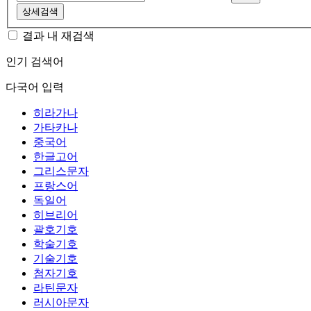
상세검색
결과 내 재검색
인기 검색어
다국어 입력
히라가나
가타카나
중국어
한글고어
그리스문자
프랑스어
독일어
히브리어
괄호기호
학술기호
기술기호
첨자기호
라틴문자
러시아문자