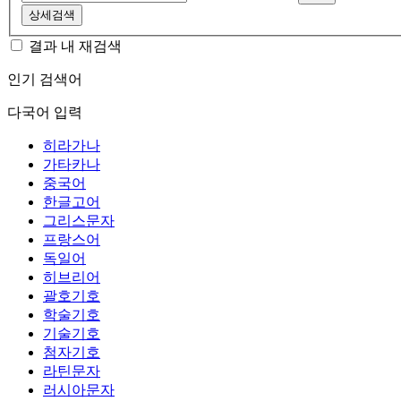
상세검색
결과 내 재검색
인기 검색어
다국어 입력
히라가나
가타카나
중국어
한글고어
그리스문자
프랑스어
독일어
히브리어
괄호기호
학술기호
기술기호
첨자기호
라틴문자
러시아문자