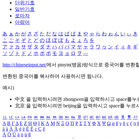
단위기호
일반기호
로마자
아랍어
あ
ぁ
か
が
さ
ざ
た
だ
な
は
ば
ぱ
ま
や
ゃ
ら
わ
ゎ
ん
い
ぃ
き
こ
ご
そ
ぞ
と
ど
の
ほ
ぼ
ぽ
も
よ
ょ
ろ
を
ア
ァ
カ
サ
ザ
タ
ダ
ナ
ハ
バ
パ
マ
ヤ
ャ
ラ
ワ
ヮ
ン
イ
ィ
キ
ギ
ソ
ゾ
ト
ド
ノ
ホ
ボ
ポ
モ
ヨ
ョ
ロ
ヲ
―
http://chineseinput.net/
에서 pinyin(병음)방식으로 중국어를 변환
변환된 중국어를 복사하여 사용하시면 됩니다.
예시)
中文 을 입력하시려면
zhongwen
을 입력하시고 space를
北京 을 입력하시려면
beijing
을 입력하시고 space를 누르
ㅥ
ㅦ
ㅧ
ㅨ
ㅩ
ㅪ
ㅫ
ㅬ
ㅭ
ㅮ
ㅯ
ㅰ
ㅱ
ㅲ
ㅳ
ㅴ
ㅵ
ㅶ
ㅷ
ㅸ
ㅹ
ㅺ
Α
Β
Γ
Δ
Ε
Ζ
Η
Θ
Ι
Κ
Λ
Μ
Ν
Ξ
Ο
Π
Ρ
Σ
Τ
Υ
Φ
Χ
Ψ
Ω
α
β
γ
δ
ε
ζ
η
á
à
Á
À
é
è
É
È
ç
Ç
ê
Ä
Ö
Ü
ä
ö
ü
ß