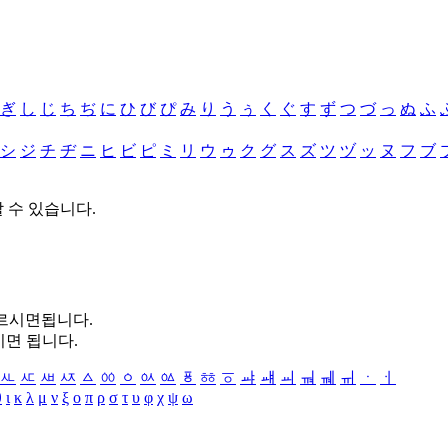
ぎ
し
じ
ち
ぢ
に
ひ
び
ぴ
み
り
う
ぅ
く
ぐ
す
ず
つ
づ
っ
ぬ
ふ
シ
ジ
チ
ヂ
ニ
ヒ
ビ
ピ
ミ
リ
ウ
ゥ
ク
グ
ス
ズ
ツ
ヅ
ッ
ヌ
フ
ブ
할 수 있습니다.
누르시면됩니다.
시면 됩니다.
ㅻ
ㅼ
ㅽ
ㅾ
ㅿ
ㆀ
ㆁ
ㆂ
ㆃ
ㆄ
ㆅ
ㆆ
ㆇ
ㆈ
ㆉ
ㆊ
ㆋ
ㆌ
ㆍ
ㆎ
θ
ι
κ
λ
μ
ν
ξ
ο
π
ρ
σ
τ
υ
φ
χ
ψ
ω