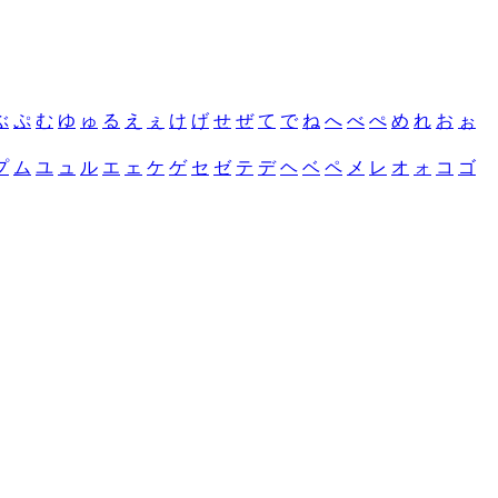
ぶ
ぷ
む
ゆ
ゅ
る
え
ぇ
け
げ
せ
ぜ
て
で
ね
へ
べ
ぺ
め
れ
お
ぉ
プ
ム
ユ
ュ
ル
エ
ェ
ケ
ゲ
セ
ゼ
テ
デ
ヘ
ベ
ペ
メ
レ
オ
ォ
コ
ゴ