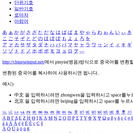
단위기호
일반기호
로마자
아랍어
あ
ぁ
か
が
さ
ざ
た
だ
な
は
ば
ぱ
ま
や
ゃ
ら
わ
ゎ
ん
い
ぃ
き
こ
ご
そ
ぞ
と
ど
の
ほ
ぼ
ぽ
も
よ
ょ
ろ
を
ア
ァ
カ
サ
ザ
タ
ダ
ナ
ハ
バ
パ
マ
ヤ
ャ
ラ
ワ
ヮ
ン
イ
ィ
キ
ギ
ソ
ゾ
ト
ド
ノ
ホ
ボ
ポ
モ
ヨ
ョ
ロ
ヲ
―
http://chineseinput.net/
에서 pinyin(병음)방식으로 중국어를 변환
변환된 중국어를 복사하여 사용하시면 됩니다.
예시)
中文 을 입력하시려면
zhongwen
을 입력하시고 space를
北京 을 입력하시려면
beijing
을 입력하시고 space를 누르
ㅥ
ㅦ
ㅧ
ㅨ
ㅩ
ㅪ
ㅫ
ㅬ
ㅭ
ㅮ
ㅯ
ㅰ
ㅱ
ㅲ
ㅳ
ㅴ
ㅵ
ㅶ
ㅷ
ㅸ
ㅹ
ㅺ
Α
Β
Γ
Δ
Ε
Ζ
Η
Θ
Ι
Κ
Λ
Μ
Ν
Ξ
Ο
Π
Ρ
Σ
Τ
Υ
Φ
Χ
Ψ
Ω
α
β
γ
δ
ε
ζ
η
á
à
Á
À
é
è
É
È
ç
Ç
ê
Ä
Ö
Ü
ä
ö
ü
ß