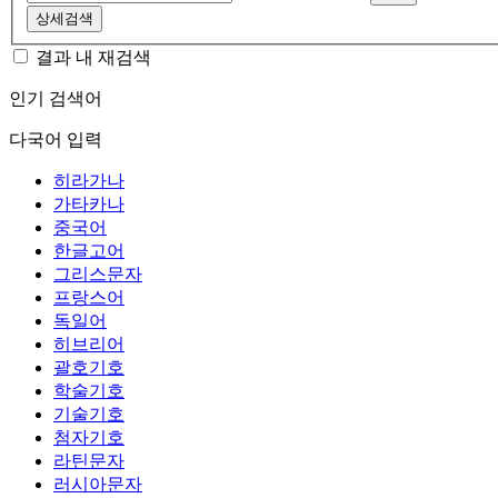
상세검색
결과 내 재검색
인기 검색어
다국어 입력
히라가나
가타카나
중국어
한글고어
그리스문자
프랑스어
독일어
히브리어
괄호기호
학술기호
기술기호
첨자기호
라틴문자
러시아문자