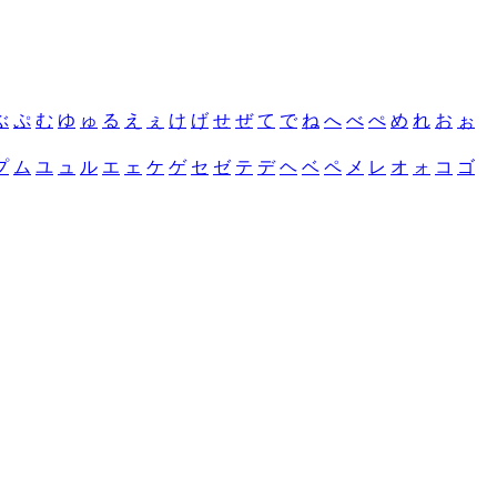
ぶ
ぷ
む
ゆ
ゅ
る
え
ぇ
け
げ
せ
ぜ
て
で
ね
へ
べ
ぺ
め
れ
お
ぉ
プ
ム
ユ
ュ
ル
エ
ェ
ケ
ゲ
セ
ゼ
テ
デ
ヘ
ベ
ペ
メ
レ
オ
ォ
コ
ゴ