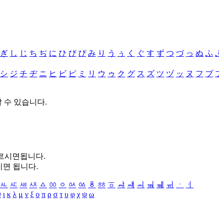
ぎ
し
じ
ち
ぢ
に
ひ
び
ぴ
み
り
う
ぅ
く
ぐ
す
ず
つ
づ
っ
ぬ
ふ
シ
ジ
チ
ヂ
ニ
ヒ
ビ
ピ
ミ
リ
ウ
ゥ
ク
グ
ス
ズ
ツ
ヅ
ッ
ヌ
フ
ブ
할 수 있습니다.
누르시면됩니다.
시면 됩니다.
ㅻ
ㅼ
ㅽ
ㅾ
ㅿ
ㆀ
ㆁ
ㆂ
ㆃ
ㆄ
ㆅ
ㆆ
ㆇ
ㆈ
ㆉ
ㆊ
ㆋ
ㆌ
ㆍ
ㆎ
θ
ι
κ
λ
μ
ν
ξ
ο
π
ρ
σ
τ
υ
φ
χ
ψ
ω