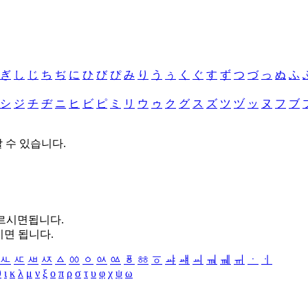
ぎ
し
じ
ち
ぢ
に
ひ
び
ぴ
み
り
う
ぅ
く
ぐ
す
ず
つ
づ
っ
ぬ
ふ
シ
ジ
チ
ヂ
ニ
ヒ
ビ
ピ
ミ
リ
ウ
ゥ
ク
グ
ス
ズ
ツ
ヅ
ッ
ヌ
フ
ブ
할 수 있습니다.
누르시면됩니다.
시면 됩니다.
ㅻ
ㅼ
ㅽ
ㅾ
ㅿ
ㆀ
ㆁ
ㆂ
ㆃ
ㆄ
ㆅ
ㆆ
ㆇ
ㆈ
ㆉ
ㆊ
ㆋ
ㆌ
ㆍ
ㆎ
θ
ι
κ
λ
μ
ν
ξ
ο
π
ρ
σ
τ
υ
φ
χ
ψ
ω