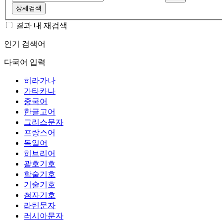
상세검색
결과 내 재검색
인기 검색어
다국어 입력
히라가나
가타카나
중국어
한글고어
그리스문자
프랑스어
독일어
히브리어
괄호기호
학술기호
기술기호
첨자기호
라틴문자
러시아문자