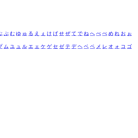
ぶ
ぷ
む
ゆ
ゅ
る
え
ぇ
け
げ
せ
ぜ
て
で
ね
へ
べ
ぺ
め
れ
お
ぉ
プ
ム
ユ
ュ
ル
エ
ェ
ケ
ゲ
セ
ゼ
テ
デ
ヘ
ベ
ペ
メ
レ
オ
ォ
コ
ゴ