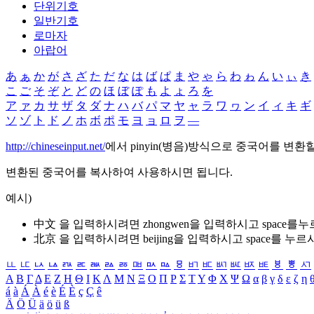
단위기호
일반기호
로마자
아랍어
あ
ぁ
か
が
さ
ざ
た
だ
な
は
ば
ぱ
ま
や
ゃ
ら
わ
ゎ
ん
い
ぃ
き
こ
ご
そ
ぞ
と
ど
の
ほ
ぼ
ぽ
も
よ
ょ
ろ
を
ア
ァ
カ
サ
ザ
タ
ダ
ナ
ハ
バ
パ
マ
ヤ
ャ
ラ
ワ
ヮ
ン
イ
ィ
キ
ギ
ソ
ゾ
ト
ド
ノ
ホ
ボ
ポ
モ
ヨ
ョ
ロ
ヲ
―
http://chineseinput.net/
에서 pinyin(병음)방식으로 중국어를 변환
변환된 중국어를 복사하여 사용하시면 됩니다.
예시)
中文 을 입력하시려면
zhongwen
을 입력하시고 space를
北京 을 입력하시려면
beijing
을 입력하시고 space를 누르
ㅥ
ㅦ
ㅧ
ㅨ
ㅩ
ㅪ
ㅫ
ㅬ
ㅭ
ㅮ
ㅯ
ㅰ
ㅱ
ㅲ
ㅳ
ㅴ
ㅵ
ㅶ
ㅷ
ㅸ
ㅹ
ㅺ
Α
Β
Γ
Δ
Ε
Ζ
Η
Θ
Ι
Κ
Λ
Μ
Ν
Ξ
Ο
Π
Ρ
Σ
Τ
Υ
Φ
Χ
Ψ
Ω
α
β
γ
δ
ε
ζ
η
á
à
Á
À
é
è
É
È
ç
Ç
ê
Ä
Ö
Ü
ä
ö
ü
ß