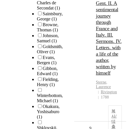
Charles de
Gent. II. A
Secondat
(1)
sentimental
Saintsbury,
journey
George
(1)
through
Browne,
France and
Thomas
(1)
Italy. III.
Johnson,
Samuel
(1)
Sermons. IV.
Goldsmith,
Letters. with
Oliver
(1)
a life of the
Evans,
author,
Bergen
(1)
written by
Gibbon,
himself
Edward
(1)
Fielding,
Sterne
,
Henry
(1)
Laurence
Rivington
Winterbottom,
1788
Michael
(1)
Okakura,
복
Yoshisaburo
사/
(1)
대
출
Shklovskii,
9