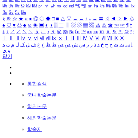
㎒
㎓
㎔
Ω
㏀
㏁
㎊
㎋
㎌
㏖
㏅
㎭
㎮
㎯
㏛
㎩
㎪
㎫
㎬
㏝
㏐
㏓
㏃
㏉
㏜
㏆
§
※
☆
★
○
●
◎
◇
◆
□
■
△
▽
→
←
↑
↓
↔
〓
◁
◀
▷
▶
♤
♠
♡
♥
♧
♣
⊙
◈
▣
◐
◑
▒
▤
▥
▨
▧
▦
▩
♨
☏
☎
☜
☞
¶
†
‡
↕
↗
↙
↖
↘
♭
♩
♪
♬
㉿
㈜
№
㏇
™
㏂
㏘
℡
＃
＆
＊
＠
ª
º
ⅰ
ⅱ
ⅲ
ⅳ
ⅴ
ⅵ
ⅶ
ⅷ
ⅸ
ⅹ
Ⅰ
Ⅱ
Ⅲ
Ⅳ
Ⅴ
Ⅵ
Ⅶ
Ⅷ
Ⅸ
Ⅹ
ا
ب
ت
ث
ج
ح
خ
د
ذ
ر
ز
س
ش
ص
ض
ط
ظ
ع
غ
ف
ق
ک
ل
م
ن
ه
و
ی
닫기
통합검색
국내학술논문
학위논문
해외학술논문
학술지