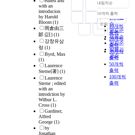
edited and
내림차순
정확도
with an
introducion
순
10개씩 출력
내림차순
by Harold
인기도
Bloom
(1)
순
조회
10개씩
岡倉由三
연도순
출력
郞 [註]
(1)
제목순
20개씩
강창유삼
저자순
출력
랑
(1)
발행기
30개씩
Byrd, Max
관순
출력
(1)
50개씩
Laurence
출력
Sterne[著]
(1)
100개씩
Laurence
출력
Sterne ; edited
with an
introdction by
Wilbur L.
Cross
(1)
Gardiner,
Alfred
George
(1)
by
Jonathan