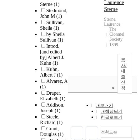
Laurence
Sterne
(1)
Sterne
Stedmond,
John M
(1)
Sterne
,
Sullivan,
Laurence
Sheila
(1)
The
by Sheila
Clonmel
Society
Sullivan
(1)
1899
Introd.
[and edited
by] Albert J.
복
Kuhn
(1)
사/
Kuhn,
대
Albert J
(1)
출
Alvarez, A
신
(1)
청
Draper,
Elizabeth
(1)
Addison,
내보내기
Joseph
(1)
내책장담기
Steele,
한글로보기
Richard
(1)
Grant,
정확도순
Douglas
(1)