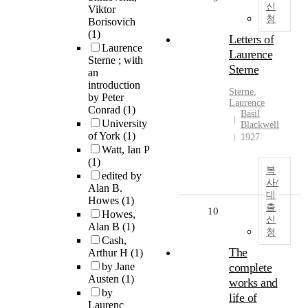
신
Viktor
청
Borisovich
(1)
Letters of
Laurence
Laurence
Sterne ; with
Sterne
an
introduction
Sterne
,
by Peter
Laurence
Conrad
(1)
Basil
University
Blackwell
of York
(1)
1927
Watt, Ian P
(1)
복
edited by
사/
Alan B.
대
Howes
(1)
출
10
Howes,
신
Alan B
(1)
청
Cash,
The
Arthur H
(1)
by Jane
complete
Austen
(1)
works and
by
life of
Laurenc