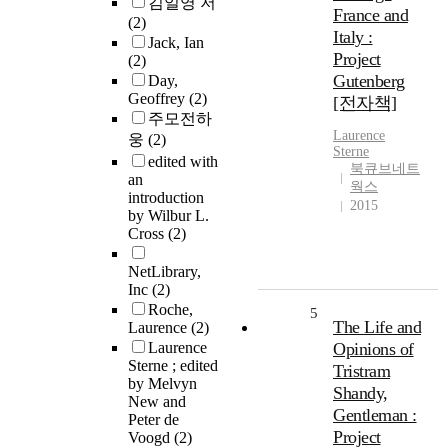
김일영 저
France and
(2)
Italy :
Jack, Ian
Project
(2)
Gutenberg
Day,
Geoffrey
(2)
[전자책]
주모전하
Laurence
웅
(2)
Sterne
edited with
북큐브네트
an
웍스
introduction
2015
by Wilbur L.
Cross
(2)
NetLibrary,
Inc
(2)
Roche,
5
The Life and
Laurence
(2)
Laurence
Opinions of
Sterne ; edited
Tristram
by Melvyn
Shandy,
New and
Gentleman :
Peter de
Project
Voogd
(2)