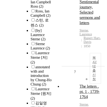
Sentimental
Ian Campbell
Ross
(2)
journey,
Ross, Ian
Selected
Campbell
(2)
sermons and
스턴, 로
letters
렌스
(2)
[by]
Sterne
,
Laurence
Laurence
Rupert Hart-
Sterne
(2)
Davis
Sterne
1850
Laurence
(2)
Laurence
Sterne [저]
복
(2)
사/
대
annotated
출
with and
7
신
introduction
청
by Chung-Ho
Chung
(2)
The letters .
Laurence
pt. 1 , 1739-
Sterne [원저]
1764
(2)
김일영
Sterne
,