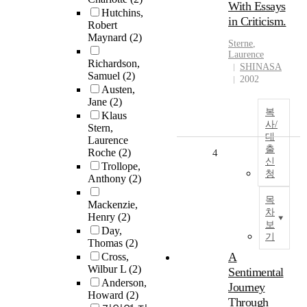
With Essays
Hutchins,
in Criticism.
Robert
Maynard
(2)
Sterne
,
Laurence
Richardson,
SHINASA
Samuel
(2)
2002
Austen,
Jane
(2)
복
Klaus
사/
Stern,
대
Laurence
출
Roche
(2)
4
신
Trollope,
청
Anthony
(2)
목
Mackenzie,
차
Henry
(2)
보
Day,
기
Thomas
(2)
A
Cross,
Wilbur L
(2)
Sentimental
Anderson,
Journey
Howard
(2)
Through