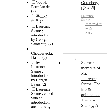
Voogd,
Gutenberg
Peter Jan de
[전자책]
(2)
주모전,
Laurence
Sterne
하웅
(2)
북큐브네트
Laurence
웍스
Sterne ;
2015
introduction
by George
Saintsbury
(2)
Chodowiecki,
Daniel
(2)
6
Sterne :
by
Laurence
memoirs of
Sterne ;
Mr.
introduction
Laurence
by Bergen
Sterne, The
Evans
(2)
life &
Laurence
Sterne ; edited
opinions of
with an
Tristram
introduction
Shandy, A
and notes by