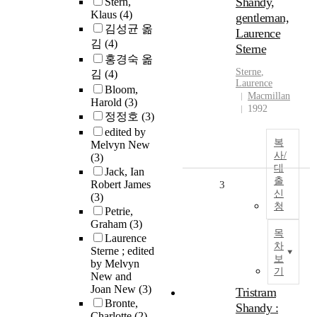
Shandy,
Stern,
Klaus
(4)
gentleman,
김성균 옮
Laurence
김
(4)
Sterne
홍경숙 옮
Sterne
,
김
(4)
Laurence
Bloom,
Macmillan
Harold
(3)
1992
정정호
(3)
edited by
복
Melvyn New
사/
(3)
대
Jack, Ian
출
Robert James
3
신
(3)
청
Petrie,
Graham
(3)
목
Laurence
차
Sterne ; edited
보
by Melvyn
기
New and
Joan New
(3)
Tristram
Bronte,
Shandy :
Charlotte
(2)