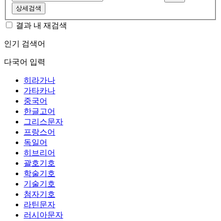
상세검색
결과 내 재검색
인기 검색어
다국어 입력
히라가나
가타카나
중국어
한글고어
그리스문자
프랑스어
독일어
히브리어
괄호기호
학술기호
기술기호
첨자기호
라틴문자
러시아문자