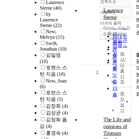
정확도순
Laurence
Sterne
(40)
Laurence
내림차순
by
정확도
Sterne
Laurence
순
10개씩 출력
Sterne
(22)
내림차순
인기도
Howes, Alan B
New,
Routledge
순
조회
10개씩
Melvyn
(15)
1971
연도순
출력
Swift,
제목순
Jonathan
(10)
20개씩
저자순
복
김일영
출력
사/
발행기
(10)
30개씩
대
관순
로렌스 스
출력
출
2
턴 지음
(10)
50개씩
신
New, Joan
출력
청
(6)
100개씩
로런스 스
목
출력
턴 지음
(5)
차
보
김정희
(4)
기
김성균
(4)
The Life and
김정희 옮
opinions of
김
(4)
Tristram
홍경숙
(4)