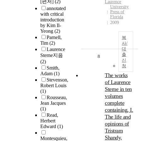
[편저]
(2)
Laurence
University
annotated
Press of
with critical
Florida
introduction
2009
by Kim Il-
Yeong
(2)
Parnell,
복
Tim
(2)
사/
Laurence
대
출
Sterne지음
8
신
(2)
청
Smith,
Adam
(1)
The works
Stevenson,
of Laurence
Robert Louis
Sterne in ten
(1)
volumes
Rousseau,
complete
Jean Jacques
(1)
containing, I.
Read,
The life and
Herbert
opinions of
Edward
(1)
Tristram
Shandy,
Montesquieu,