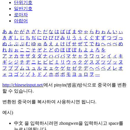
단위기호
일반기호
로마자
아랍어
あ
ぁ
か
が
さ
ざ
た
だ
な
は
ば
ぱ
ま
や
ゃ
ら
わ
ゎ
ん
い
ぃ
き
ぎ
し
じ
ち
ぢ
に
ひ
び
ぴ
み
り
う
ぅ
く
ぐ
す
ず
つ
づ
っ
ぬ
ふ
ぶ
ぷ
む
ゆ
ゅ
る
え
ぇ
け
げ
せ
ぜ
て
で
ね
へ
べ
ぺ
め
れ
お
ぉ
こ
ご
そ
ぞ
と
ど
の
ほ
ぼ
ぽ
も
よ
ょ
ろ
を
ア
ァ
カ
サ
ザ
タ
ダ
ナ
ハ
バ
パ
マ
ヤ
ャ
ラ
ワ
ヮ
ン
イ
ィ
キ
ギ
シ
ジ
チ
ヂ
ニ
ヒ
ビ
ピ
ミ
リ
ウ
ゥ
ク
グ
ス
ズ
ツ
ヅ
ッ
ヌ
フ
ブ
プ
ム
ユ
ュ
ル
エ
ェ
ケ
ゲ
セ
ゼ
テ
デ
ヘ
ベ
ペ
メ
レ
オ
ォ
コ
ゴ
ソ
ゾ
ト
ド
ノ
ホ
ボ
ポ
モ
ヨ
ョ
ロ
ヲ
―
http://chineseinput.net/
에서 pinyin(병음)방식으로 중국어를 변환
할 수 있습니다.
변환된 중국어를 복사하여 사용하시면 됩니다.
예시)
中文 을 입력하시려면
zhongwen
을 입력하시고 space를
누르시면됩니다.