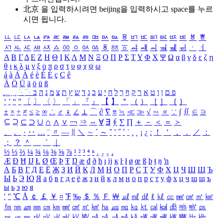
北京 을 입력하시려면
beijing
을 입력하시고 space를 누르
시면 됩니다.
ㅥ
ㅦ
ㅧ
ㅨ
ㅩ
ㅪ
ㅫ
ㅬ
ㅭ
ㅮ
ㅯ
ㅰ
ㅱ
ㅲ
ㅳ
ㅴ
ㅵ
ㅶ
ㅷ
ㅸ
ㅹ
ㅺ
ㅻ
ㅼ
ㅽ
ㅾ
ㅿ
ㆀ
ㆁ
ㆂ
ㆃ
ㆄ
ㆅ
ㆆ
ㆇ
ㆈ
ㆉ
ㆊ
ㆋ
ㆌ
ㆍ
ㆎ
Α
Β
Γ
Δ
Ε
Ζ
Η
Θ
Ι
Κ
Λ
Μ
Ν
Ξ
Ο
Π
Ρ
Σ
Τ
Υ
Φ
Χ
Ψ
Ω
α
β
γ
δ
ε
ζ
η
θ
ι
κ
λ
μ
ν
ξ
ο
π
ρ
σ
τ
υ
φ
χ
ψ
ω
á
à
Á
À
é
è
É
È
ç
Ç
ê
Ä
Ö
Ü
ä
ö
ü
ß
ְ
ֳ
ֲ
ֱ
ָ
ַ
ֵ
ֶ
ִ
ֹ
ּ
ֻ
ׂ
ׁ
ּ
ב
ה
נ
מ
צ
ת
ץ
ש
ד
ג
כ
ע
י
ח
ל
ך
ף
ק
ר
א
ט
ו
ן
ם
פ
‘
’
“
”
〔
〕
〈
〉
「
」
『
』
【
】
＂
（
）
［
］
｛
｝
±
×
÷
≠
≤
≥
∞
∴
♂
♀
∠
⊥
⌒
∂
∇
≡
≒
≪
≫
√
∽
∝
∵
∫
∬
∈
∋
⊆
⊇
⊂
⊃
∪
∩
∧
∨
￢
⇒
⇔
∀
∃
∮
∑
∏
＋
－
＜
＝
＞
、
。
·
‥
…
¨
〃
―
∥
＼
∼
´
～
ˇ
˘
˝
˚
˙
¸
˛
¡
¿
ː
！
＇
，
．
／
：
；
？
＾
＿
｀
｜
½
⅓
⅔
¼
¾
⅛
⅜
⅝
⅞
¹
²
³
⁴
ⁿ
₁
₂
₃
₄
Æ
Ð
Ħ
Ĳ
Ł
Ø
Œ
Þ
Ŧ
Ŋ
æ
đ
ð
ħ
ı
ĳ
ĸ
ŀ
ł
ø
œ
ß
þ
ŧ
ŋ
ŉ
А
Б
В
Г
Д
Е
Ё
Ж
З
И
Й
К
Л
М
Н
О
П
Р
С
Т
У
Ф
Х
Ц
Ч
Ш
Щ
Ъ
Ы
Ь
Э
Ю
Я
а
б
в
г
д
е
ё
ж
з
и
й
к
л
м
н
о
п
р
с
т
у
ф
х
ц
ч
ш
щ
ъ
ы
ь
э
ю
я
′
″
℃
Å
￠
￡
￥
¤
℉
‰
＄
％
Ｆ
￦
㎕
㎖
㎗
ℓ
㎘
㏄
㎣
㎤
㎥
㎦
㎙
㎚
㎛
㎜
㎝
㎞
㎟
㎠
㎡
㎢
㏊
㎍
㎎
㎏
㏏
㎈
㎉
㏈
㎧
㎨
㎰
㎱
㎲
㎳
㎴
㎵
㎶
㎷
㎸
㎹
㎀
㎁
㎂
㎃
㎄
㎺
㎻
㎽
㎾
㎿
㎐
㎑