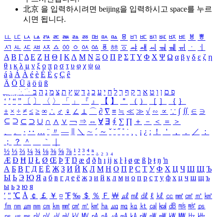
北京 을 입력하시려면
beijing
을 입력하시고 space를 누르
시면 됩니다.
ㅥ
ㅦ
ㅧ
ㅨ
ㅩ
ㅪ
ㅫ
ㅬ
ㅭ
ㅮ
ㅯ
ㅰ
ㅱ
ㅲ
ㅳ
ㅴ
ㅵ
ㅶ
ㅷ
ㅸ
ㅹ
ㅺ
ㅻ
ㅼ
ㅽ
ㅾ
ㅿ
ㆀ
ㆁ
ㆂ
ㆃ
ㆄ
ㆅ
ㆆ
ㆇ
ㆈ
ㆉ
ㆊ
ㆋ
ㆌ
ㆍ
ㆎ
Α
Β
Γ
Δ
Ε
Ζ
Η
Θ
Ι
Κ
Λ
Μ
Ν
Ξ
Ο
Π
Ρ
Σ
Τ
Υ
Φ
Χ
Ψ
Ω
α
β
γ
δ
ε
ζ
η
θ
ι
κ
λ
μ
ν
ξ
ο
π
ρ
σ
τ
υ
φ
χ
ψ
ω
á
à
Á
À
é
è
É
È
ç
Ç
ê
Ä
Ö
Ü
ä
ö
ü
ß
ְ
ֳ
ֲ
ֱ
ָ
ַ
ֵ
ֶ
ִ
ֹ
ּ
ֻ
ׂ
ׁ
ּ
ב
ה
נ
מ
צ
ת
ץ
ש
ד
ג
כ
ע
י
ח
ל
ך
ף
ק
ר
א
ט
ו
ן
ם
פ
‘
’
“
”
〔
〕
〈
〉
「
」
『
』
【
】
＂
（
）
［
］
｛
｝
±
×
÷
≠
≤
≥
∞
∴
♂
♀
∠
⊥
⌒
∂
∇
≡
≒
≪
≫
√
∽
∝
∵
∫
∬
∈
∋
⊆
⊇
⊂
⊃
∪
∩
∧
∨
￢
⇒
⇔
∀
∃
∮
∑
∏
＋
－
＜
＝
＞
、
。
·
‥
…
¨
〃
―
∥
＼
∼
´
～
ˇ
˘
˝
˚
˙
¸
˛
¡
¿
ː
！
＇
，
．
／
：
；
？
＾
＿
｀
｜
½
⅓
⅔
¼
¾
⅛
⅜
⅝
⅞
¹
²
³
⁴
ⁿ
₁
₂
₃
₄
Æ
Ð
Ħ
Ĳ
Ł
Ø
Œ
Þ
Ŧ
Ŋ
æ
đ
ð
ħ
ı
ĳ
ĸ
ŀ
ł
ø
œ
ß
þ
ŧ
ŋ
ŉ
А
Б
В
Г
Д
Е
Ё
Ж
З
И
Й
К
Л
М
Н
О
П
Р
С
Т
У
Ф
Х
Ц
Ч
Ш
Щ
Ъ
Ы
Ь
Э
Ю
Я
а
б
в
г
д
е
ё
ж
з
и
й
к
л
м
н
о
п
р
с
т
у
ф
х
ц
ч
ш
щ
ъ
ы
ь
э
ю
я
′
″
℃
Å
￠
￡
￥
¤
℉
‰
＄
％
Ｆ
￦
㎕
㎖
㎗
ℓ
㎘
㏄
㎣
㎤
㎥
㎦
㎙
㎚
㎛
㎜
㎝
㎞
㎟
㎠
㎡
㎢
㏊
㎍
㎎
㎏
㏏
㎈
㎉
㏈
㎧
㎨
㎰
㎱
㎲
㎳
㎴
㎵
㎶
㎷
㎸
㎹
㎀
㎁
㎂
㎃
㎄
㎺
㎻
㎽
㎾
㎿
㎐
㎑