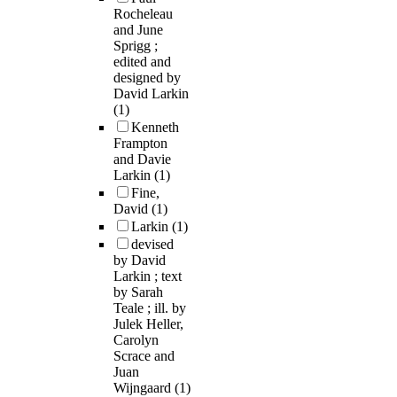
Rocheleau
and June
Sprigg ;
edited and
designed by
David Larkin
(1)
Kenneth
Frampton
and Davie
Larkin
(1)
Fine,
David
(1)
Larkin
(1)
devised
by David
Larkin ; text
by Sarah
Teale ; ill. by
Julek Heller,
Carolyn
Scrace and
Juan
Wijngaard
(1)