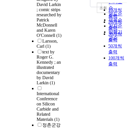
인기도
David Larkin
순
조회
; comic strips
10개씩
연도순
researched by
출력
Patrick
제목순
20개씩
McDonnell
저자순
출력
and Karen
발행기
30개씩
O'Connell
(1)
관순
출력
Larsson,
50개씩
Carl
(1)
text by
출력
Roger G.
100개씩
Kennedy ; an
출력
illustrated
documentary
by David
Larkin
(1)
International
Conference
on Silicon
Carbide and
Related
Materials
(1)
정촌군강