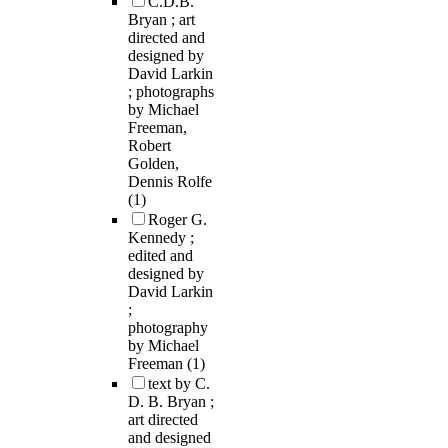
C.D.B.
Bryan ; art
directed and
designed by
David Larkin
; photographs
by Michael
Freeman,
Robert
Golden,
Dennis Rolfe
(1)
Roger G.
Kennedy ;
edited and
designed by
David Larkin
;
photography
by Michael
Freeman
(1)
text by C.
D. B. Bryan ;
art directed
and designed