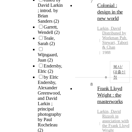
7
Colonial :
David Larkin
; introd. by
design in the
Brian
new world
Sanders
(2)
Garrett,
Larkin
,
David
Wendell
(2)
Distributed by
Teale,
Workman Pub.
Stewart, Tabori
Sarah
(2)
& Chan
1988
Wijngaard,
Juan
(2)
Endersby,
복사/
Elric
(2)
대출신
by Elric
청
Endersby,
8
Alexander
Frank Lloyd
Greenwood,
Wright : the
and David
masterworks
Larkin ;
principal
Larkin
,
David
photography
Rizzoli in
by Paul
association with
Rocheleau
the Frank Lloyd
(2)
Wright