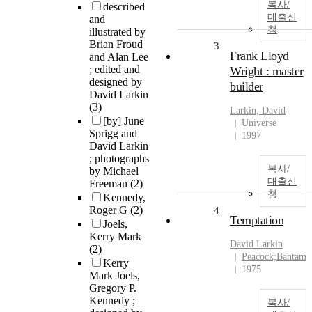
복사/
described
대출신
and
청
illustrated by
Brian Froud
3
Frank Lloyd
and Alan Lee
; edited and
Wright : master
designed by
builder
David Larkin
(3)
Larkin
,
David
[by] June
Universe
Sprigg and
1997
David Larkin
; photographs
복사/
by Michael
대출신
Freeman
(2)
청
Kennedy,
Roger G
(2)
4
Temptation
Joels,
Kerry Mark
David
Larkin
(2)
Peacock;Bantam
Kerry
1975
Mark Joels,
Gregory P.
Kennedy ;
복사/