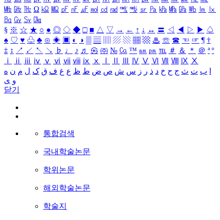
㎒
㎓
㎔
Ω
㏀
㏁
㎊
㎋
㎌
㏖
㏅
㎭
㎮
㎯
㏛
㎩
㎪
㎫
㎬
㏝
㏐
㏓
㏃
㏉
㏜
㏆
§
※
☆
★
○
●
◎
◇
◆
□
■
△
▽
→
←
↑
↓
↔
〓
◁
◀
▷
▶
♤
♠
♡
♥
♧
♣
⊙
◈
▣
◐
◑
▒
▤
▥
▨
▧
▦
▩
♨
☏
☎
☜
☞
¶
†
‡
↕
↗
↙
↖
↘
♭
♩
♪
♬
㉿
㈜
№
㏇
™
㏂
㏘
℡
＃
＆
＊
＠
ª
º
ⅰ
ⅱ
ⅲ
ⅳ
ⅴ
ⅵ
ⅶ
ⅷ
ⅸ
ⅹ
Ⅰ
Ⅱ
Ⅲ
Ⅳ
Ⅴ
Ⅵ
Ⅶ
Ⅷ
Ⅸ
Ⅹ
ا
ب
ت
ث
ج
ح
خ
د
ذ
ر
ز
س
ش
ص
ض
ط
ظ
ع
غ
ف
ق
ک
ل
م
ن
ه
و
ی
닫기
통합검색
국내학술논문
학위논문
해외학술논문
학술지