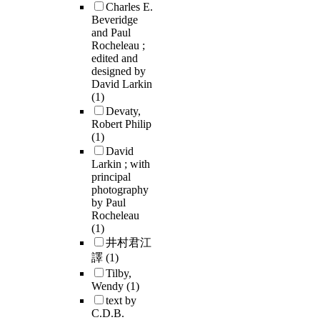
Charles E.
Beveridge
and Paul
Rocheleau ;
edited and
designed by
David Larkin
(1)
Devaty,
Robert Philip
(1)
David
Larkin ; with
principal
photography
by Paul
Rocheleau
(1)
井村君江
譯
(1)
Tilby,
Wendy
(1)
text by
C.D.B.