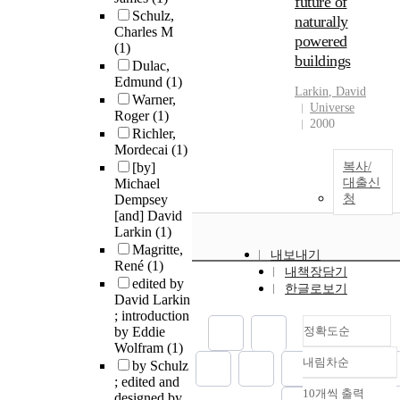
future of
Schulz,
naturally
Charles M
powered
(1)
buildings
Dulac,
Edmund
(1)
Larkin
,
David
Warner,
Universe
Roger
(1)
2000
Richler,
Mordecai
(1)
[by]
복사/
Michael
대출신
Dempsey
청
[and] David
Larkin
(1)
Magritte,
내보내기
René
(1)
내책장담기
edited by
한글로보기
David Larkin
; introduction
by Eddie
정확도순
Wolfram
(1)
내림차순
by Schulz
정확도
; edited and
순
10개씩 출력
designed by
내림차순