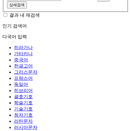
상세검색
결과 내 재검색
인기 검색어
다국어 입력
히라가나
가타카나
중국어
한글고어
그리스문자
프랑스어
독일어
히브리어
괄호기호
학술기호
기술기호
첨자기호
라틴문자
러시아문자