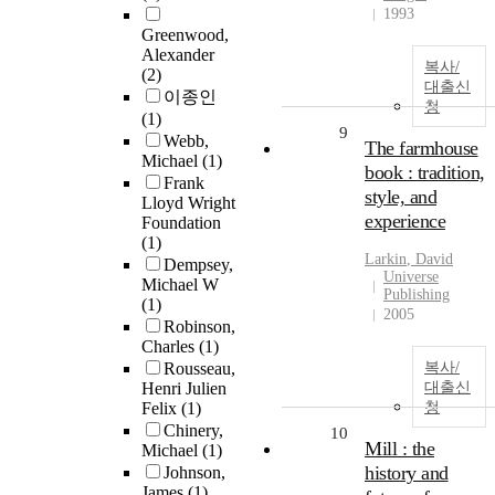
1993
Greenwood,
Alexander
복사/
(2)
대출신
이종인
청
(1)
9
Webb,
The farmhouse
Michael
(1)
book : tradition,
Frank
style, and
Lloyd Wright
experience
Foundation
(1)
Larkin
,
David
Dempsey,
Universe
Michael W
Publishing
(1)
2005
Robinson,
Charles
(1)
Rousseau,
복사/
Henri Julien
대출신
Felix
(1)
청
Chinery,
10
Mill : the
Michael
(1)
history and
Johnson,
James
(1)