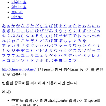
단위기호
일반기호
로마자
아랍어
あ
ぁ
か
が
さ
ざ
た
だ
な
は
ば
ぱ
ま
や
ゃ
ら
わ
ゎ
ん
い
ぃ
き
ぎ
し
じ
ち
ぢ
に
ひ
び
ぴ
み
り
う
ぅ
く
ぐ
す
ず
つ
づ
っ
ぬ
ふ
ぶ
ぷ
む
ゆ
ゅ
る
え
ぇ
け
げ
せ
ぜ
て
で
ね
へ
べ
ぺ
め
れ
お
ぉ
こ
ご
そ
ぞ
と
ど
の
ほ
ぼ
ぽ
も
よ
ょ
ろ
を
ア
ァ
カ
サ
ザ
タ
ダ
ナ
ハ
バ
パ
マ
ヤ
ャ
ラ
ワ
ヮ
ン
イ
ィ
キ
ギ
シ
ジ
チ
ヂ
ニ
ヒ
ビ
ピ
ミ
リ
ウ
ゥ
ク
グ
ス
ズ
ツ
ヅ
ッ
ヌ
フ
ブ
プ
ム
ユ
ュ
ル
エ
ェ
ケ
ゲ
セ
ゼ
テ
デ
ヘ
ベ
ペ
メ
レ
オ
ォ
コ
ゴ
ソ
ゾ
ト
ド
ノ
ホ
ボ
ポ
モ
ヨ
ョ
ロ
ヲ
―
http://chineseinput.net/
에서 pinyin(병음)방식으로 중국어를 변환
할 수 있습니다.
변환된 중국어를 복사하여 사용하시면 됩니다.
예시)
中文 을 입력하시려면
zhongwen
을 입력하시고 space를
누르시면됩니다.