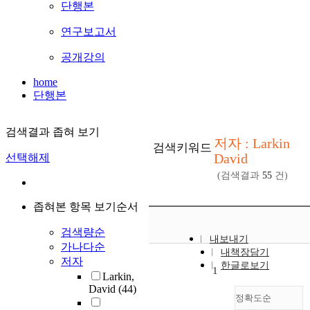
단행본
연구보고서
공개강의
home
단행본
검색결과 좁혀 보기
저자 : Larkin
검색키워드
David
선택해제
(검색결과
55
건)
좁혀본 항목 보기순서
검색량순
내보내기
가나다순
내책장담기
저자
한글로보기
1
Larkin,
David
(44)
정확도순