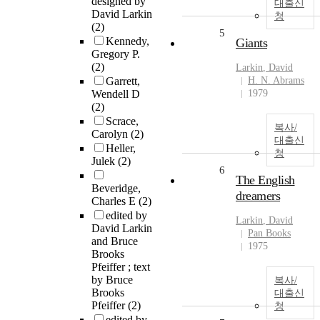
designed by
대출신
David Larkin
청
(2)
5
Kennedy,
Giants
Gregory P.
(2)
Larkin
,
David
Garrett,
H. N. Abrams
Wendell D
1979
(2)
Scrace,
복사/
Carolyn
(2)
대출신
Heller,
청
Julek
(2)
6
The English
Beveridge,
dreamers
Charles E
(2)
edited by
Larkin
,
David
David Larkin
Pan Books
and Bruce
1975
Brooks
Pfeiffer ; text
by Bruce
복사/
Brooks
대출신
Pfeiffer
(2)
청
edited by