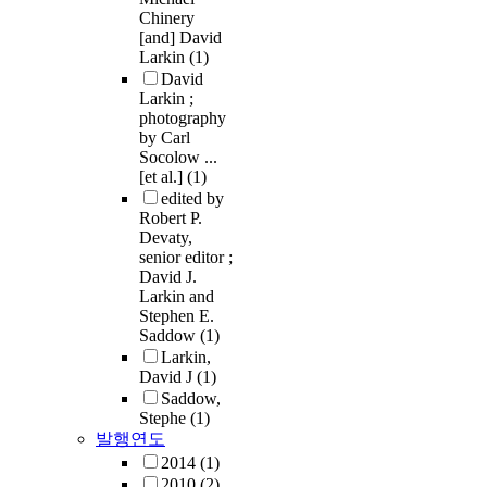
Chinery
[and] David
Larkin
(1)
David
Larkin ;
photography
by Carl
Socolow ...
[et al.]
(1)
edited by
Robert P.
Devaty,
senior editor ;
David J.
Larkin and
Stephen E.
Saddow
(1)
Larkin,
David J
(1)
Saddow,
Stephe
(1)
발행연도
2014
(1)
2010
(2)