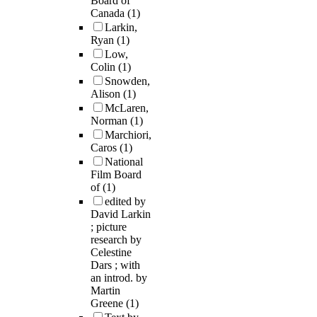
Board of
Canada
(1)
Larkin,
Ryan
(1)
Low,
Colin
(1)
Snowden,
Alison
(1)
McLaren,
Norman
(1)
Marchiori,
Caros
(1)
National
Film Board
of
(1)
edited by
David Larkin
; picture
research by
Celestine
Dars ; with
an introd. by
Martin
Greene
(1)