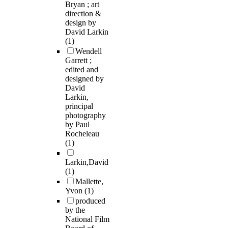
Bryan ; art
direction &
design by
David Larkin
(1)
Wendell
Garrett ;
edited and
designed by
David
Larkin,
principal
photography
by Paul
Rocheleau
(1)
Larkin,David
(1)
Mallette,
Yvon
(1)
produced
by the
National Film