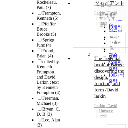
Rocheleau,
ヅャイアント
내림차순
정확도
Paul
(7)
Frampton,
순
Larkin
,
David
10개씩 출력
내림차순
Kenneth
(5)
サンリオ
인기도
Pfeiffer,
1983
순
조회
10개씩
Bruce
연도순
출력
Brooks
(5)
제목순
복사/
20개씩
Sprigg,
대출신
저자순
June
(4)
출력
청
발행기
Froud,
30개씩
2
관순
Brian
(4)
출력
The Essential
edited by
50개씩
book of Barns :
Kenneth
출력
discovering the
Frampton
100개씩
design,
and David
출력
Larkin ; text
function, and
by Kenneth
form /David
Frampton
(4)
larkin
Freeman,
Michael
(3)
Larkin
,
David
Bryan, C.
Universe
D. B
(3)
1995
Lee, Alan
(3)