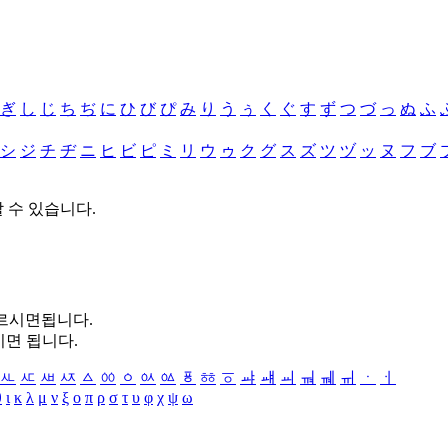
ぎ
し
じ
ち
ぢ
に
ひ
び
ぴ
み
り
う
ぅ
く
ぐ
す
ず
つ
づ
っ
ぬ
ふ
シ
ジ
チ
ヂ
ニ
ヒ
ビ
ピ
ミ
リ
ウ
ゥ
ク
グ
ス
ズ
ツ
ヅ
ッ
ヌ
フ
ブ
할 수 있습니다.
누르시면됩니다.
시면 됩니다.
ㅻ
ㅼ
ㅽ
ㅾ
ㅿ
ㆀ
ㆁ
ㆂ
ㆃ
ㆄ
ㆅ
ㆆ
ㆇ
ㆈ
ㆉ
ㆊ
ㆋ
ㆌ
ㆍ
ㆎ
θ
ι
κ
λ
μ
ν
ξ
ο
π
ρ
σ
τ
υ
φ
χ
ψ
ω