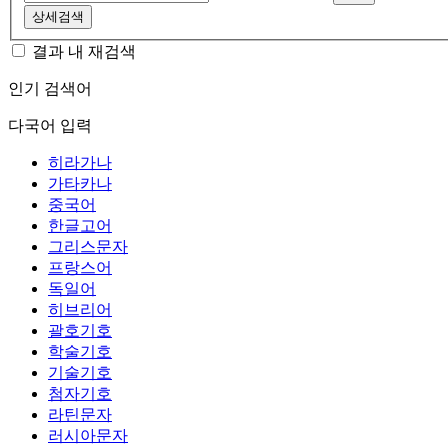
상세검색
결과 내 재검색
인기 검색어
다국어 입력
히라가나
가타카나
중국어
한글고어
그리스문자
프랑스어
독일어
히브리어
괄호기호
학술기호
기술기호
첨자기호
라틴문자
러시아문자