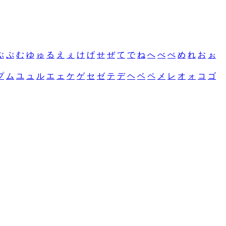
ぶ
ぷ
む
ゆ
ゅ
る
え
ぇ
け
げ
せ
ぜ
て
で
ね
へ
べ
ぺ
め
れ
お
ぉ
プ
ム
ユ
ュ
ル
エ
ェ
ケ
ゲ
セ
ゼ
テ
デ
ヘ
ベ
ペ
メ
レ
オ
ォ
コ
ゴ