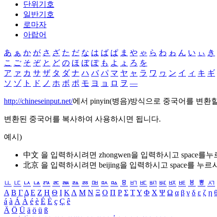
단위기호
일반기호
로마자
아랍어
あ
ぁ
か
が
さ
ざ
た
だ
な
は
ば
ぱ
ま
や
ゃ
ら
わ
ゎ
ん
い
ぃ
き
こ
ご
そ
ぞ
と
ど
の
ほ
ぼ
ぽ
も
よ
ょ
ろ
を
ア
ァ
カ
サ
ザ
タ
ダ
ナ
ハ
バ
パ
マ
ヤ
ャ
ラ
ワ
ヮ
ン
イ
ィ
キ
ギ
ソ
ゾ
ト
ド
ノ
ホ
ボ
ポ
モ
ヨ
ョ
ロ
ヲ
―
http://chineseinput.net/
에서 pinyin(병음)방식으로 중국어를 변환
변환된 중국어를 복사하여 사용하시면 됩니다.
예시)
中文 을 입력하시려면
zhongwen
을 입력하시고 space를
北京 을 입력하시려면
beijing
을 입력하시고 space를 누르
ㅥ
ㅦ
ㅧ
ㅨ
ㅩ
ㅪ
ㅫ
ㅬ
ㅭ
ㅮ
ㅯ
ㅰ
ㅱ
ㅲ
ㅳ
ㅴ
ㅵ
ㅶ
ㅷ
ㅸ
ㅹ
ㅺ
Α
Β
Γ
Δ
Ε
Ζ
Η
Θ
Ι
Κ
Λ
Μ
Ν
Ξ
Ο
Π
Ρ
Σ
Τ
Υ
Φ
Χ
Ψ
Ω
α
β
γ
δ
ε
ζ
η
á
à
Á
À
é
è
É
È
ç
Ç
ê
Ä
Ö
Ü
ä
ö
ü
ß