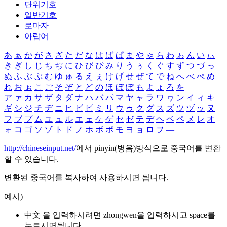
단위기호
일반기호
로마자
아랍어
あ
ぁ
か
が
さ
ざ
た
だ
な
は
ば
ぱ
ま
や
ゃ
ら
わ
ゎ
ん
い
ぃ
き
ぎ
し
じ
ち
ぢ
に
ひ
び
ぴ
み
り
う
ぅ
く
ぐ
す
ず
つ
づ
っ
ぬ
ふ
ぶ
ぷ
む
ゆ
ゅ
る
え
ぇ
け
げ
せ
ぜ
て
で
ね
へ
べ
ぺ
め
れ
お
ぉ
こ
ご
そ
ぞ
と
ど
の
ほ
ぼ
ぽ
も
よ
ょ
ろ
を
ア
ァ
カ
サ
ザ
タ
ダ
ナ
ハ
バ
パ
マ
ヤ
ャ
ラ
ワ
ヮ
ン
イ
ィ
キ
ギ
シ
ジ
チ
ヂ
ニ
ヒ
ビ
ピ
ミ
リ
ウ
ゥ
ク
グ
ス
ズ
ツ
ヅ
ッ
ヌ
フ
ブ
プ
ム
ユ
ュ
ル
エ
ェ
ケ
ゲ
セ
ゼ
テ
デ
ヘ
ベ
ペ
メ
レ
オ
ォ
コ
ゴ
ソ
ゾ
ト
ド
ノ
ホ
ボ
ポ
モ
ヨ
ョ
ロ
ヲ
―
http://chineseinput.net/
에서 pinyin(병음)방식으로 중국어를 변환
할 수 있습니다.
변환된 중국어를 복사하여 사용하시면 됩니다.
예시)
中文 을 입력하시려면
zhongwen
을 입력하시고 space를
누르시면됩니다.