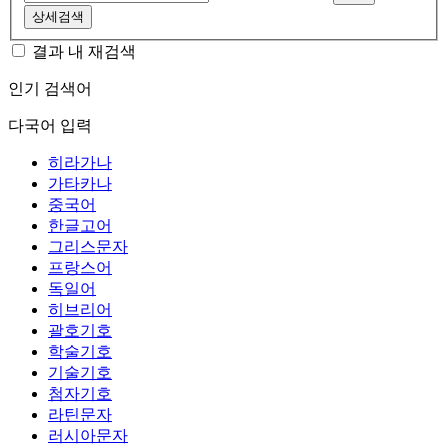
상세검색
결과 내 재검색
인기 검색어
다국어 입력
히라가나
가타카나
중국어
한글고어
그리스문자
프랑스어
독일어
히브리어
괄호기호
학술기호
기술기호
첨자기호
라틴문자
러시아문자