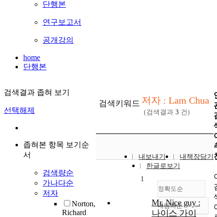
단행본
연구보고서
공개강의
home
단행본
검색결과 좁혀 보기
저자 : Lam Chua
검색키워드
선택해제
(검색결과
3
건)
좁혀본 항목 보기순
서
내보내기
내책장담기
한글로보기
검색량순
1
가나다순
정확도순
저자
Mr. Nice guy :
Norton,
내림차순
정확도
Richard
나이스 가이