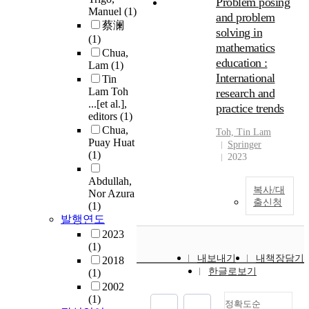
Problem posing
Manuel
(1)
and problem
蔡澜
solving in
(1)
mathematics
Chua,
education :
Lam
(1)
International
Tin
Lam Toh
research and
...[et al.],
practice trends
editors
(1)
Chua,
Toh, Tin
Lam
Puay Huat
Springer
(1)
2023
Abdullah,
복사/대
Nor Azura
출신청
(1)
발행연도
2023
(1)
내보내기
내책장담기
2018
한글로보기
(1)
2002
(1)
정확도순