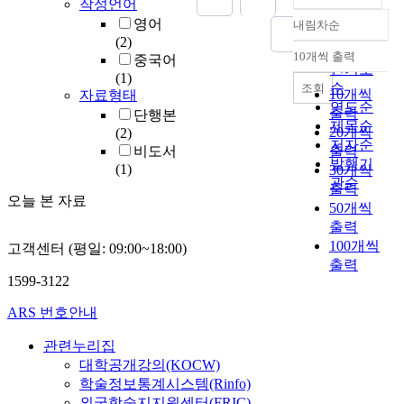
작성언어
영어
내림차순
정확도
(2)
순
10개씩 출력
중국어
내림차순
인기도
(1)
순
조회
10개씩
자료형태
연도순
출력
단행본
제목순
20개씩
(2)
저자순
비도서
출력
발행기
(1)
30개씩
관순
출력
오늘 본 자료
50개씩
출력
100개씩
고객센터 (평일: 09:00~18:00)
출력
1599-3122
ARS 번호안내
관련누리집
대학공개강의(KOCW)
학술정보통계시스템(Rinfo)
외국학술지지원센터(FRIC)