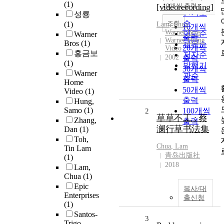
순
(1)
[videorecording]
10개씩 출력
내림차순
인기도
성룡
순
조회
(1)
Lam
,
Chua
10개씩
Warner Bros
연도순
Warner
출력
Warner Home
Bros
(1)
제목순
20개씩
Video
홍금보
저자순
2002
출력
(1)
발행기
30개씩
Warner
관순
출력
Home
50개씩
Video
(1)
출력
Hung,
Samo
(1)
100개씩
2
草草不工 : 蔡
Zhang,
출력
澜行草书法集
Dan
(1)
Toh,
Chua
,
Lam
Tin Lam
青岛出版社
(1)
2018
Lam,
Chua
(1)
Epic
복사/대
Enterprises
출신청
(1)
Santos-
3
Trigo,