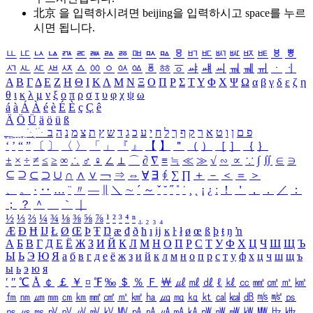
北京 을 입력하시려면
beijing
을 입력하시고 space를 누르
시면 됩니다.
ㅥ
ㅦ
ㅧ
ㅨ
ㅩ
ㅪ
ㅫ
ㅬ
ㅭ
ㅮ
ㅯ
ㅰ
ㅱ
ㅲ
ㅳ
ㅴ
ㅵ
ㅶ
ㅷ
ㅸ
ㅹ
ㅺ
ㅻ
ㅼ
ㅽ
ㅾ
ㅿ
ㆀ
ㆁ
ㆂ
ㆃ
ㆄ
ㆅ
ㆆ
ㆇ
ㆈ
ㆉ
ㆊ
ㆋ
ㆌ
ㆍ
ㆎ
Α
Β
Γ
Δ
Ε
Ζ
Η
Θ
Ι
Κ
Λ
Μ
Ν
Ξ
Ο
Π
Ρ
Σ
Τ
Υ
Φ
Χ
Ψ
Ω
α
β
γ
δ
ε
ζ
η
θ
ι
κ
λ
μ
ν
ξ
ο
π
ρ
σ
τ
υ
φ
χ
ψ
ω
á
à
Á
À
é
è
É
È
ç
Ç
ê
Ä
Ö
Ü
ä
ö
ü
ß
ְ
ֳ
ֲ
ֱ
ָ
ַ
ֵ
ֶ
ִ
ֹ
ּ
ֻ
ׂ
ׁ
ּ
ב
ה
נ
מ
צ
ת
ץ
ש
ד
ג
כ
ע
י
ח
ל
ך
ף
ק
ר
א
ט
ו
ן
ם
פ
‘
’
“
”
〔
〕
〈
〉
「
」
『
』
【
】
＂
（
）
［
］
｛
｝
±
×
÷
≠
≤
≥
∞
∴
♂
♀
∠
⊥
⌒
∂
∇
≡
≒
≪
≫
√
∽
∝
∵
∫
∬
∈
∋
⊆
⊇
⊂
⊃
∪
∩
∧
∨
￢
⇒
⇔
∀
∃
∮
∑
∏
＋
－
＜
＝
＞
、
。
·
‥
…
¨
〃
―
∥
＼
∼
´
～
ˇ
˘
˝
˚
˙
¸
˛
¡
¿
ː
！
＇
，
．
／
：
；
？
＾
＿
｀
｜
½
⅓
⅔
¼
¾
⅛
⅜
⅝
⅞
¹
²
³
⁴
ⁿ
₁
₂
₃
₄
Æ
Ð
Ħ
Ĳ
Ł
Ø
Œ
Þ
Ŧ
Ŋ
æ
đ
ð
ħ
ı
ĳ
ĸ
ŀ
ł
ø
œ
ß
þ
ŧ
ŋ
ŉ
А
Б
В
Г
Д
Е
Ё
Ж
З
И
Й
К
Л
М
Н
О
П
Р
С
Т
У
Ф
Х
Ц
Ч
Ш
Щ
Ъ
Ы
Ь
Э
Ю
Я
а
б
в
г
д
е
ё
ж
з
и
й
к
л
м
н
о
п
р
с
т
у
ф
х
ц
ч
ш
щ
ъ
ы
ь
э
ю
я
′
″
℃
Å
￠
￡
￥
¤
℉
‰
＄
％
Ｆ
￦
㎕
㎖
㎗
ℓ
㎘
㏄
㎣
㎤
㎥
㎦
㎙
㎚
㎛
㎜
㎝
㎞
㎟
㎠
㎡
㎢
㏊
㎍
㎎
㎏
㏏
㎈
㎉
㏈
㎧
㎨
㎰
㎱
㎲
㎳
㎴
㎵
㎶
㎷
㎸
㎹
㎀
㎁
㎂
㎃
㎄
㎺
㎻
㎽
㎾
㎿
㎐
㎑