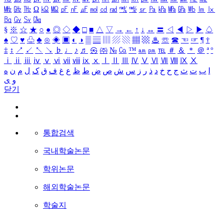
㎒
㎓
㎔
Ω
㏀
㏁
㎊
㎋
㎌
㏖
㏅
㎭
㎮
㎯
㏛
㎩
㎪
㎫
㎬
㏝
㏐
㏓
㏃
㏉
㏜
㏆
§
※
☆
★
○
●
◎
◇
◆
□
■
△
▽
→
←
↑
↓
↔
〓
◁
◀
▷
▶
♤
♠
♡
♥
♧
♣
⊙
◈
▣
◐
◑
▒
▤
▥
▨
▧
▦
▩
♨
☏
☎
☜
☞
¶
†
‡
↕
↗
↙
↖
↘
♭
♩
♪
♬
㉿
㈜
№
㏇
™
㏂
㏘
℡
＃
＆
＊
＠
ª
º
ⅰ
ⅱ
ⅲ
ⅳ
ⅴ
ⅵ
ⅶ
ⅷ
ⅸ
ⅹ
Ⅰ
Ⅱ
Ⅲ
Ⅳ
Ⅴ
Ⅵ
Ⅶ
Ⅷ
Ⅸ
Ⅹ
ا
ب
ت
ث
ج
ح
خ
د
ذ
ر
ز
س
ش
ص
ض
ط
ظ
ع
غ
ف
ق
ک
ل
م
ن
ه
و
ی
닫기
통합검색
국내학술논문
학위논문
해외학술논문
학술지