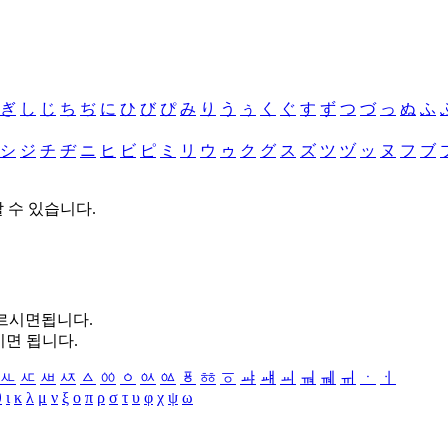
ぎ
し
じ
ち
ぢ
に
ひ
び
ぴ
み
り
う
ぅ
く
ぐ
す
ず
つ
づ
っ
ぬ
ふ
シ
ジ
チ
ヂ
ニ
ヒ
ビ
ピ
ミ
リ
ウ
ゥ
ク
グ
ス
ズ
ツ
ヅ
ッ
ヌ
フ
ブ
할 수 있습니다.
누르시면됩니다.
시면 됩니다.
ㅻ
ㅼ
ㅽ
ㅾ
ㅿ
ㆀ
ㆁ
ㆂ
ㆃ
ㆄ
ㆅ
ㆆ
ㆇ
ㆈ
ㆉ
ㆊ
ㆋ
ㆌ
ㆍ
ㆎ
θ
ι
κ
λ
μ
ν
ξ
ο
π
ρ
σ
τ
υ
φ
χ
ψ
ω