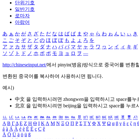
단위기호
일반기호
로마자
아랍어
あ
ぁ
か
が
さ
ざ
た
だ
な
は
ば
ぱ
ま
や
ゃ
ら
わ
ゎ
ん
い
ぃ
き
こ
ご
そ
ぞ
と
ど
の
ほ
ぼ
ぽ
も
よ
ょ
ろ
を
ア
ァ
カ
サ
ザ
タ
ダ
ナ
ハ
バ
パ
マ
ヤ
ャ
ラ
ワ
ヮ
ン
イ
ィ
キ
ギ
ソ
ゾ
ト
ド
ノ
ホ
ボ
ポ
モ
ヨ
ョ
ロ
ヲ
―
http://chineseinput.net/
에서 pinyin(병음)방식으로 중국어를 변환
변환된 중국어를 복사하여 사용하시면 됩니다.
예시)
中文 을 입력하시려면
zhongwen
을 입력하시고 space를
北京 을 입력하시려면
beijing
을 입력하시고 space를 누르
ㅥ
ㅦ
ㅧ
ㅨ
ㅩ
ㅪ
ㅫ
ㅬ
ㅭ
ㅮ
ㅯ
ㅰ
ㅱ
ㅲ
ㅳ
ㅴ
ㅵ
ㅶ
ㅷ
ㅸ
ㅹ
ㅺ
Α
Β
Γ
Δ
Ε
Ζ
Η
Θ
Ι
Κ
Λ
Μ
Ν
Ξ
Ο
Π
Ρ
Σ
Τ
Υ
Φ
Χ
Ψ
Ω
α
β
γ
δ
ε
ζ
η
á
à
Á
À
é
è
É
È
ç
Ç
ê
Ä
Ö
Ü
ä
ö
ü
ß