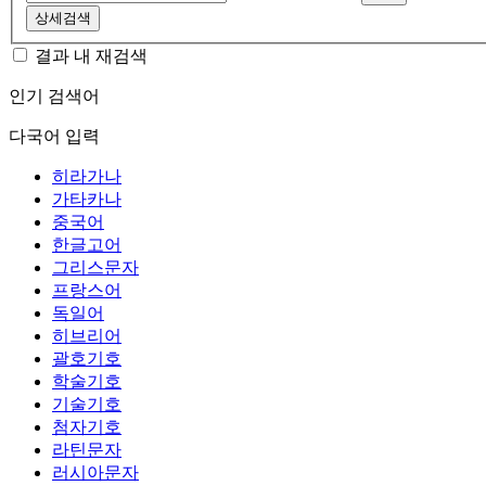
상세검색
결과 내 재검색
인기 검색어
다국어 입력
히라가나
가타카나
중국어
한글고어
그리스문자
프랑스어
독일어
히브리어
괄호기호
학술기호
기술기호
첨자기호
라틴문자
러시아문자