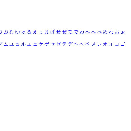
ぶ
ぷ
む
ゆ
ゅ
る
え
ぇ
け
げ
せ
ぜ
て
で
ね
へ
べ
ぺ
め
れ
お
ぉ
プ
ム
ユ
ュ
ル
エ
ェ
ケ
ゲ
セ
ゼ
テ
デ
ヘ
ベ
ペ
メ
レ
オ
ォ
コ
ゴ