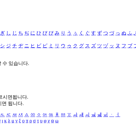
ぎ
し
じ
ち
ぢ
に
ひ
び
ぴ
み
り
う
ぅ
く
ぐ
す
ず
つ
づ
っ
ぬ
ふ
シ
ジ
チ
ヂ
ニ
ヒ
ビ
ピ
ミ
リ
ウ
ゥ
ク
グ
ス
ズ
ツ
ヅ
ッ
ヌ
フ
ブ
할 수 있습니다.
누르시면됩니다.
시면 됩니다.
ㅻ
ㅼ
ㅽ
ㅾ
ㅿ
ㆀ
ㆁ
ㆂ
ㆃ
ㆄ
ㆅ
ㆆ
ㆇ
ㆈ
ㆉ
ㆊ
ㆋ
ㆌ
ㆍ
ㆎ
θ
ι
κ
λ
μ
ν
ξ
ο
π
ρ
σ
τ
υ
φ
χ
ψ
ω