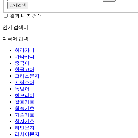
상세검색
결과 내 재검색
인기 검색어
다국어 입력
히라가나
가타카나
중국어
한글고어
그리스문자
프랑스어
독일어
히브리어
괄호기호
학술기호
기술기호
첨자기호
라틴문자
러시아문자