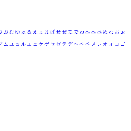
ぶ
ぷ
む
ゆ
ゅ
る
え
ぇ
け
げ
せ
ぜ
て
で
ね
へ
べ
ぺ
め
れ
お
ぉ
プ
ム
ユ
ュ
ル
エ
ェ
ケ
ゲ
セ
ゼ
テ
デ
ヘ
ベ
ペ
メ
レ
オ
ォ
コ
ゴ