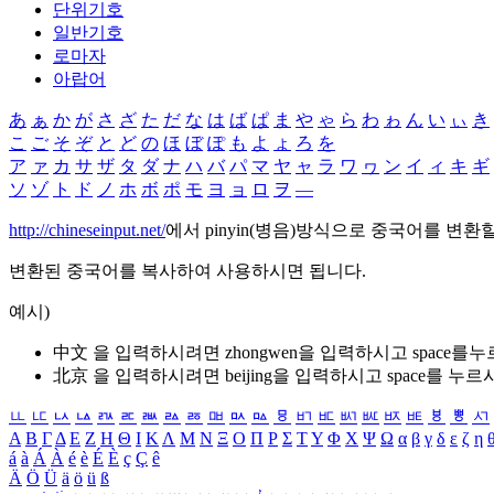
단위기호
일반기호
로마자
아랍어
あ
ぁ
か
が
さ
ざ
た
だ
な
は
ば
ぱ
ま
や
ゃ
ら
わ
ゎ
ん
い
ぃ
き
こ
ご
そ
ぞ
と
ど
の
ほ
ぼ
ぽ
も
よ
ょ
ろ
を
ア
ァ
カ
サ
ザ
タ
ダ
ナ
ハ
バ
パ
マ
ヤ
ャ
ラ
ワ
ヮ
ン
イ
ィ
キ
ギ
ソ
ゾ
ト
ド
ノ
ホ
ボ
ポ
モ
ヨ
ョ
ロ
ヲ
―
http://chineseinput.net/
에서 pinyin(병음)방식으로 중국어를 변환
변환된 중국어를 복사하여 사용하시면 됩니다.
예시)
中文 을 입력하시려면
zhongwen
을 입력하시고 space를
北京 을 입력하시려면
beijing
을 입력하시고 space를 누르
ㅥ
ㅦ
ㅧ
ㅨ
ㅩ
ㅪ
ㅫ
ㅬ
ㅭ
ㅮ
ㅯ
ㅰ
ㅱ
ㅲ
ㅳ
ㅴ
ㅵ
ㅶ
ㅷ
ㅸ
ㅹ
ㅺ
Α
Β
Γ
Δ
Ε
Ζ
Η
Θ
Ι
Κ
Λ
Μ
Ν
Ξ
Ο
Π
Ρ
Σ
Τ
Υ
Φ
Χ
Ψ
Ω
α
β
γ
δ
ε
ζ
η
á
à
Á
À
é
è
É
È
ç
Ç
ê
Ä
Ö
Ü
ä
ö
ü
ß