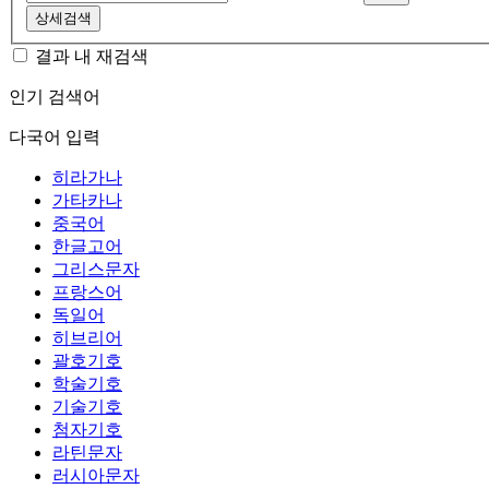
상세검색
결과 내 재검색
인기 검색어
다국어 입력
히라가나
가타카나
중국어
한글고어
그리스문자
프랑스어
독일어
히브리어
괄호기호
학술기호
기술기호
첨자기호
라틴문자
러시아문자