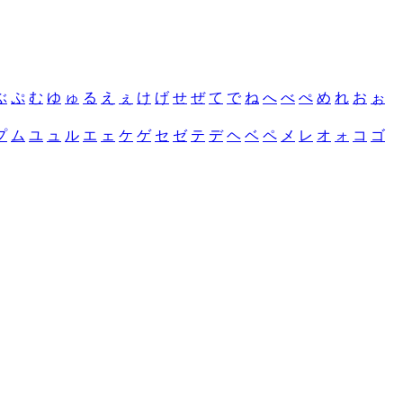
ぶ
ぷ
む
ゆ
ゅ
る
え
ぇ
け
げ
せ
ぜ
て
で
ね
へ
べ
ぺ
め
れ
お
ぉ
プ
ム
ユ
ュ
ル
エ
ェ
ケ
ゲ
セ
ゼ
テ
デ
ヘ
ベ
ペ
メ
レ
オ
ォ
コ
ゴ