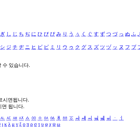
ぎ
し
じ
ち
ぢ
に
ひ
び
ぴ
み
り
う
ぅ
く
ぐ
す
ず
つ
づ
っ
ぬ
ふ
シ
ジ
チ
ヂ
ニ
ヒ
ビ
ピ
ミ
リ
ウ
ゥ
ク
グ
ス
ズ
ツ
ヅ
ッ
ヌ
フ
ブ
할 수 있습니다.
누르시면됩니다.
시면 됩니다.
ㅻ
ㅼ
ㅽ
ㅾ
ㅿ
ㆀ
ㆁ
ㆂ
ㆃ
ㆄ
ㆅ
ㆆ
ㆇ
ㆈ
ㆉ
ㆊ
ㆋ
ㆌ
ㆍ
ㆎ
θ
ι
κ
λ
μ
ν
ξ
ο
π
ρ
σ
τ
υ
φ
χ
ψ
ω