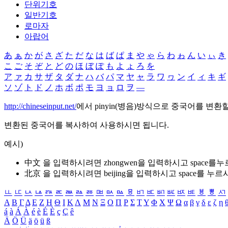
단위기호
일반기호
로마자
아랍어
あ
ぁ
か
が
さ
ざ
た
だ
な
は
ば
ぱ
ま
や
ゃ
ら
わ
ゎ
ん
い
ぃ
き
こ
ご
そ
ぞ
と
ど
の
ほ
ぼ
ぽ
も
よ
ょ
ろ
を
ア
ァ
カ
サ
ザ
タ
ダ
ナ
ハ
バ
パ
マ
ヤ
ャ
ラ
ワ
ヮ
ン
イ
ィ
キ
ギ
ソ
ゾ
ト
ド
ノ
ホ
ボ
ポ
モ
ヨ
ョ
ロ
ヲ
―
http://chineseinput.net/
에서 pinyin(병음)방식으로 중국어를 변환
변환된 중국어를 복사하여 사용하시면 됩니다.
예시)
中文 을 입력하시려면
zhongwen
을 입력하시고 space를
北京 을 입력하시려면
beijing
을 입력하시고 space를 누르
ㅥ
ㅦ
ㅧ
ㅨ
ㅩ
ㅪ
ㅫ
ㅬ
ㅭ
ㅮ
ㅯ
ㅰ
ㅱ
ㅲ
ㅳ
ㅴ
ㅵ
ㅶ
ㅷ
ㅸ
ㅹ
ㅺ
Α
Β
Γ
Δ
Ε
Ζ
Η
Θ
Ι
Κ
Λ
Μ
Ν
Ξ
Ο
Π
Ρ
Σ
Τ
Υ
Φ
Χ
Ψ
Ω
α
β
γ
δ
ε
ζ
η
á
à
Á
À
é
è
É
È
ç
Ç
ê
Ä
Ö
Ü
ä
ö
ü
ß