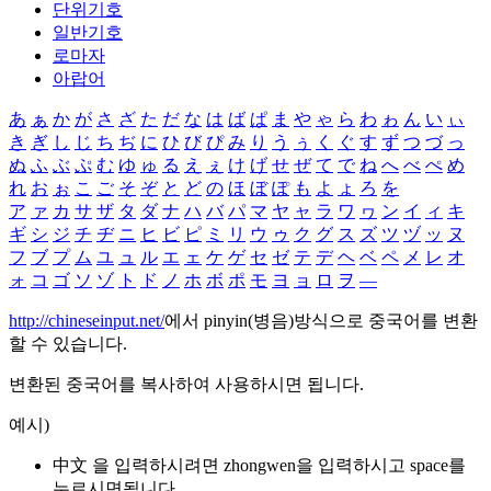
단위기호
일반기호
로마자
아랍어
あ
ぁ
か
が
さ
ざ
た
だ
な
は
ば
ぱ
ま
や
ゃ
ら
わ
ゎ
ん
い
ぃ
き
ぎ
し
じ
ち
ぢ
に
ひ
び
ぴ
み
り
う
ぅ
く
ぐ
す
ず
つ
づ
っ
ぬ
ふ
ぶ
ぷ
む
ゆ
ゅ
る
え
ぇ
け
げ
せ
ぜ
て
で
ね
へ
べ
ぺ
め
れ
お
ぉ
こ
ご
そ
ぞ
と
ど
の
ほ
ぼ
ぽ
も
よ
ょ
ろ
を
ア
ァ
カ
サ
ザ
タ
ダ
ナ
ハ
バ
パ
マ
ヤ
ャ
ラ
ワ
ヮ
ン
イ
ィ
キ
ギ
シ
ジ
チ
ヂ
ニ
ヒ
ビ
ピ
ミ
リ
ウ
ゥ
ク
グ
ス
ズ
ツ
ヅ
ッ
ヌ
フ
ブ
プ
ム
ユ
ュ
ル
エ
ェ
ケ
ゲ
セ
ゼ
テ
デ
ヘ
ベ
ペ
メ
レ
オ
ォ
コ
ゴ
ソ
ゾ
ト
ド
ノ
ホ
ボ
ポ
モ
ヨ
ョ
ロ
ヲ
―
http://chineseinput.net/
에서 pinyin(병음)방식으로 중국어를 변환
할 수 있습니다.
변환된 중국어를 복사하여 사용하시면 됩니다.
예시)
中文 을 입력하시려면
zhongwen
을 입력하시고 space를
누르시면됩니다.