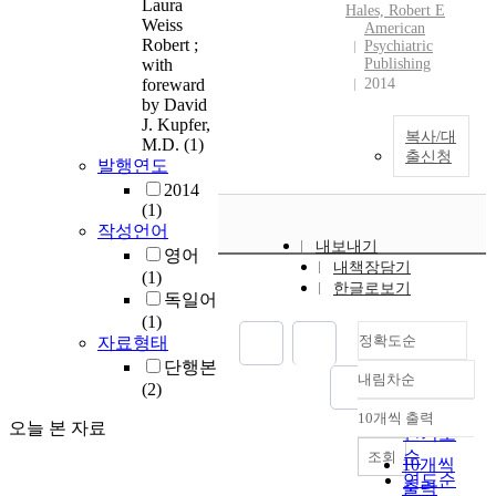
Laura
Hales, Robert E
Weiss
American
Robert ;
Psychiatric
with
Publishing
foreward
2014
by David
J. Kupfer,
복사/대
M.D.
(1)
출신청
발행연도
2014
(1)
작성언어
내보내기
영어
내책장담기
(1)
한글로보기
독일어
(1)
정확도순
자료형태
단행본
내림차순
정확도
(2)
순
10개씩 출력
내림차순
오늘 본 자료
인기도
순
조회
10개씩
연도순
출력