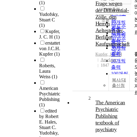
정확도
(1)
Frage wegen
순
der Differential-
10개씩 출력
내림차순
인기도
Yudofsky,
Zölle, den
Stuart C
순
조회
10개씩
Herren
(1)
연도순
출력
Aeltesten der
Kupfer,
제목순
20개씩
Berliner
J. C. H
(1)
저자순
출력
erstattet
Kaufmannschaft
발행기
30개씩
von J.C.H.
관순
Kupfer
(1)
출력
Kupfer
,
J.
C.
H
Amelang
50개씩
Roberts,
1847
출력
Laura
100개씩
Weiss
(1)
출력
복사/대
출신청
American
Psychiatric
2
Publishing
The American
(1)
Psychiatric
edited
Publishing
by Robert
E. Hales,
textbook of
Stuart C.
psychiatry
Yudofsky,