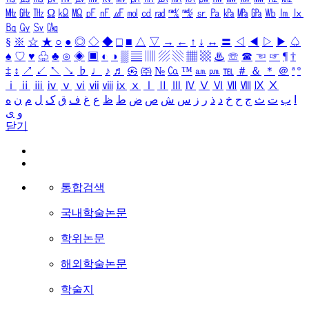
㎒
㎓
㎔
Ω
㏀
㏁
㎊
㎋
㎌
㏖
㏅
㎭
㎮
㎯
㏛
㎩
㎪
㎫
㎬
㏝
㏐
㏓
㏃
㏉
㏜
㏆
§
※
☆
★
○
●
◎
◇
◆
□
■
△
▽
→
←
↑
↓
↔
〓
◁
◀
▷
▶
♤
♠
♡
♥
♧
♣
⊙
◈
▣
◐
◑
▒
▤
▥
▨
▧
▦
▩
♨
☏
☎
☜
☞
¶
†
‡
↕
↗
↙
↖
↘
♭
♩
♪
♬
㉿
㈜
№
㏇
™
㏂
㏘
℡
＃
＆
＊
＠
ª
º
ⅰ
ⅱ
ⅲ
ⅳ
ⅴ
ⅵ
ⅶ
ⅷ
ⅸ
ⅹ
Ⅰ
Ⅱ
Ⅲ
Ⅳ
Ⅴ
Ⅵ
Ⅶ
Ⅷ
Ⅸ
Ⅹ
ا
ب
ت
ث
ج
ح
خ
د
ذ
ر
ز
س
ش
ص
ض
ط
ظ
ع
غ
ف
ق
ک
ل
م
ن
ه
و
ی
닫기
통합검색
국내학술논문
학위논문
해외학술논문
학술지