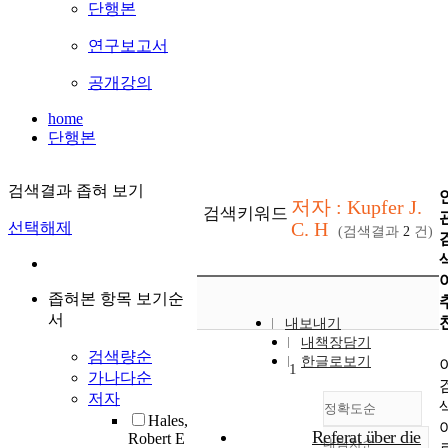
단행본
연구보고서
공개강의
home
단행본
검색결과 좁혀 보기
저자 : Kupfer J.
검색키워드
C. H
선택해제
(검색결과
2
건)
좁혀본 항목 보기순
서
내보내기
내책장담기
검색량순
한글로보기
1
가나다순
저자
정확도순
Hales,
Referat über die
Robert E
내림차순