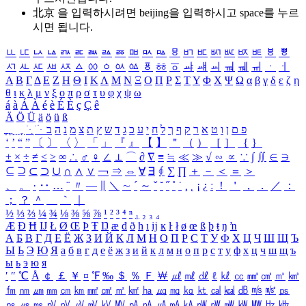
北京 을 입력하시려면
beijing
을 입력하시고 space를 누르
시면 됩니다.
ㅥ
ㅦ
ㅧ
ㅨ
ㅩ
ㅪ
ㅫ
ㅬ
ㅭ
ㅮ
ㅯ
ㅰ
ㅱ
ㅲ
ㅳ
ㅴ
ㅵ
ㅶ
ㅷ
ㅸ
ㅹ
ㅺ
ㅻ
ㅼ
ㅽ
ㅾ
ㅿ
ㆀ
ㆁ
ㆂ
ㆃ
ㆄ
ㆅ
ㆆ
ㆇ
ㆈ
ㆉ
ㆊ
ㆋ
ㆌ
ㆍ
ㆎ
Α
Β
Γ
Δ
Ε
Ζ
Η
Θ
Ι
Κ
Λ
Μ
Ν
Ξ
Ο
Π
Ρ
Σ
Τ
Υ
Φ
Χ
Ψ
Ω
α
β
γ
δ
ε
ζ
η
θ
ι
κ
λ
μ
ν
ξ
ο
π
ρ
σ
τ
υ
φ
χ
ψ
ω
á
à
Á
À
é
è
É
È
ç
Ç
ê
Ä
Ö
Ü
ä
ö
ü
ß
ְ
ֳ
ֲ
ֱ
ָ
ַ
ֵ
ֶ
ִ
ֹ
ּ
ֻ
ׂ
ׁ
ּ
ב
ה
נ
מ
צ
ת
ץ
ש
ד
ג
כ
ע
י
ח
ל
ך
ף
ק
ר
א
ט
ו
ן
ם
פ
‘
’
“
”
〔
〕
〈
〉
「
」
『
』
【
】
＂
（
）
［
］
｛
｝
±
×
÷
≠
≤
≥
∞
∴
♂
♀
∠
⊥
⌒
∂
∇
≡
≒
≪
≫
√
∽
∝
∵
∫
∬
∈
∋
⊆
⊇
⊂
⊃
∪
∩
∧
∨
￢
⇒
⇔
∀
∃
∮
∑
∏
＋
－
＜
＝
＞
、
。
·
‥
…
¨
〃
―
∥
＼
∼
´
～
ˇ
˘
˝
˚
˙
¸
˛
¡
¿
ː
！
＇
，
．
／
：
；
？
＾
＿
｀
｜
½
⅓
⅔
¼
¾
⅛
⅜
⅝
⅞
¹
²
³
⁴
ⁿ
₁
₂
₃
₄
Æ
Ð
Ħ
Ĳ
Ł
Ø
Œ
Þ
Ŧ
Ŋ
æ
đ
ð
ħ
ı
ĳ
ĸ
ŀ
ł
ø
œ
ß
þ
ŧ
ŋ
ŉ
А
Б
В
Г
Д
Е
Ё
Ж
З
И
Й
К
Л
М
Н
О
П
Р
С
Т
У
Ф
Х
Ц
Ч
Ш
Щ
Ъ
Ы
Ь
Э
Ю
Я
а
б
в
г
д
е
ё
ж
з
и
й
к
л
м
н
о
п
р
с
т
у
ф
х
ц
ч
ш
щ
ъ
ы
ь
э
ю
я
′
″
℃
Å
￠
￡
￥
¤
℉
‰
＄
％
Ｆ
￦
㎕
㎖
㎗
ℓ
㎘
㏄
㎣
㎤
㎥
㎦
㎙
㎚
㎛
㎜
㎝
㎞
㎟
㎠
㎡
㎢
㏊
㎍
㎎
㎏
㏏
㎈
㎉
㏈
㎧
㎨
㎰
㎱
㎲
㎳
㎴
㎵
㎶
㎷
㎸
㎹
㎀
㎁
㎂
㎃
㎄
㎺
㎻
㎽
㎾
㎿
㎐
㎑