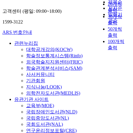
제목순
20개씩
저자순
출력
고객센터 (평일: 09:00~18:00)
발행기
30개씩
관순
1599-3122
출력
50개씩
ARS 번호안내
출력
100개씩
관련누리집
출력
대학공개강의(KOCW)
학술정보통계시스템(Rinfo)
외국학술지지원센터(FRIC)
학술관계분석서비스(SAM)
사서커뮤니티
기관회원
지식나눔(LOOK)
의학전자도서관(MEDLIS)
유관기관 사이트
교육부(MOE)
국립장애인도서관(NLD)
국립중앙도서관(NL)
국회도서관(NAL)
연구윤리정보포털(CRE)