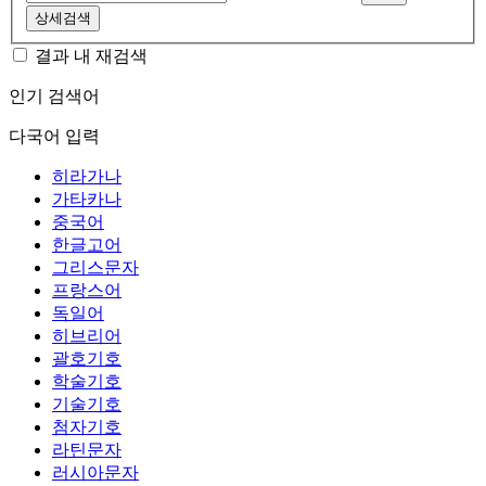
상세검색
결과 내 재검색
인기 검색어
다국어 입력
히라가나
가타카나
중국어
한글고어
그리스문자
프랑스어
독일어
히브리어
괄호기호
학술기호
기술기호
첨자기호
라틴문자
러시아문자