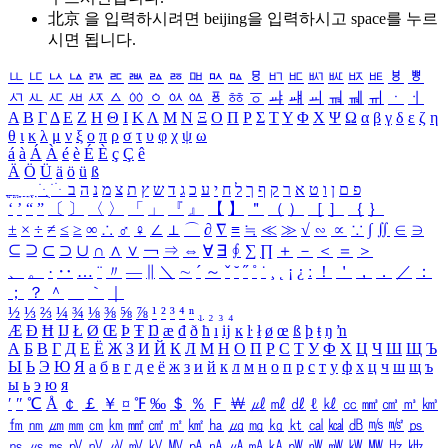
北京 을 입력하시려면
beijing
을 입력하시고 space를 누르
시면 됩니다.
ㅥ
ㅦ
ㅧ
ㅨ
ㅩ
ㅪ
ㅫ
ㅬ
ㅭ
ㅮ
ㅯ
ㅰ
ㅱ
ㅲ
ㅳ
ㅴ
ㅵ
ㅶ
ㅷ
ㅸ
ㅹ
ㅺ
ㅻ
ㅼ
ㅽ
ㅾ
ㅿ
ㆀ
ㆁ
ㆂ
ㆃ
ㆄ
ㆅ
ㆆ
ㆇ
ㆈ
ㆉ
ㆊ
ㆋ
ㆌ
ㆍ
ㆎ
Α
Β
Γ
Δ
Ε
Ζ
Η
Θ
Ι
Κ
Λ
Μ
Ν
Ξ
Ο
Π
Ρ
Σ
Τ
Υ
Φ
Χ
Ψ
Ω
α
β
γ
δ
ε
ζ
η
θ
ι
κ
λ
μ
ν
ξ
ο
π
ρ
σ
τ
υ
φ
χ
ψ
ω
á
à
Á
À
é
è
É
È
ç
Ç
ê
Ä
Ö
Ü
ä
ö
ü
ß
ְ
ֳ
ֲ
ֱ
ָ
ַ
ֵ
ֶ
ִ
ֹ
ּ
ֻ
ׂ
ׁ
ּ
ב
ה
נ
מ
צ
ת
ץ
ש
ד
ג
כ
ע
י
ח
ל
ך
ף
ק
ר
א
ט
ו
ן
ם
פ
‘
’
“
”
〔
〕
〈
〉
「
」
『
』
【
】
＂
（
）
［
］
｛
｝
±
×
÷
≠
≤
≥
∞
∴
♂
♀
∠
⊥
⌒
∂
∇
≡
≒
≪
≫
√
∽
∝
∵
∫
∬
∈
∋
⊆
⊇
⊂
⊃
∪
∩
∧
∨
￢
⇒
⇔
∀
∃
∮
∑
∏
＋
－
＜
＝
＞
、
。
·
‥
…
¨
〃
―
∥
＼
∼
´
～
ˇ
˘
˝
˚
˙
¸
˛
¡
¿
ː
！
＇
，
．
／
：
；
？
＾
＿
｀
｜
½
⅓
⅔
¼
¾
⅛
⅜
⅝
⅞
¹
²
³
⁴
ⁿ
₁
₂
₃
₄
Æ
Ð
Ħ
Ĳ
Ł
Ø
Œ
Þ
Ŧ
Ŋ
æ
đ
ð
ħ
ı
ĳ
ĸ
ŀ
ł
ø
œ
ß
þ
ŧ
ŋ
ŉ
А
Б
В
Г
Д
Е
Ё
Ж
З
И
Й
К
Л
М
Н
О
П
Р
С
Т
У
Ф
Х
Ц
Ч
Ш
Щ
Ъ
Ы
Ь
Э
Ю
Я
а
б
в
г
д
е
ё
ж
з
и
й
к
л
м
н
о
п
р
с
т
у
ф
х
ц
ч
ш
щ
ъ
ы
ь
э
ю
я
′
″
℃
Å
￠
￡
￥
¤
℉
‰
＄
％
Ｆ
￦
㎕
㎖
㎗
ℓ
㎘
㏄
㎣
㎤
㎥
㎦
㎙
㎚
㎛
㎜
㎝
㎞
㎟
㎠
㎡
㎢
㏊
㎍
㎎
㎏
㏏
㎈
㎉
㏈
㎧
㎨
㎰
㎱
㎲
㎳
㎴
㎵
㎶
㎷
㎸
㎹
㎀
㎁
㎂
㎃
㎄
㎺
㎻
㎽
㎾
㎿
㎐
㎑