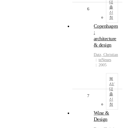
대
출
6
신
청
Copenhagen
:
architecture
& design
Datz, Christian
teNeues
2005
복
사/
대
출
7
신
청
Wine &
Design