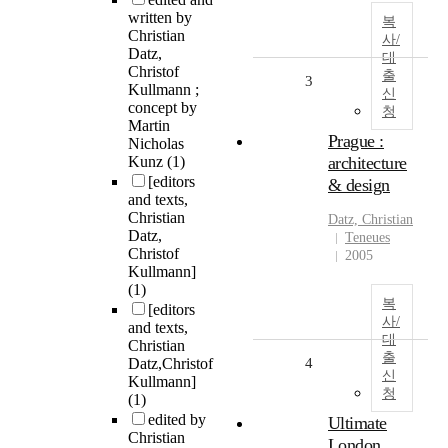
written by
복
Christian
사/
Datz,
대
Christof
출
3
Kullmann ;
신
concept by
청
Martin
Prague :
Nicholas
Kunz
(1)
architecture
[editors
& design
and texts,
Christian
Datz, Christian
Datz,
Teneues
Christof
2005
Kullmann]
(1)
복
[editors
사/
and texts,
대
Christian
출
Datz,Christof
4
신
Kullmann]
청
(1)
edited by
Ultimate
Christian
London