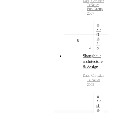
Datz, Christian
TeNeues
Pub Group
2007
복
사/
대
출
8
신
청
Shanghai :
architecture
& design
Datz, Christian
Te Neues
2005
복
사/
대
출