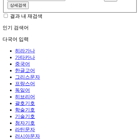
상세검색
결과 내 재검색
인기 검색어
다국어 입력
히라가나
가타카나
중국어
한글고어
그리스문자
프랑스어
독일어
히브리어
괄호기호
학술기호
기술기호
첨자기호
라틴문자
러시아문자