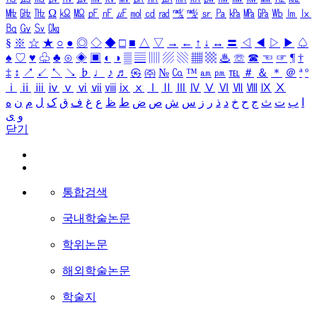
㎒
㎓
㎔
Ω
㏀
㏁
㎊
㎋
㎌
㏖
㏅
㎭
㎮
㎯
㏛
㎩
㎪
㎫
㎬
㏝
㏐
㏓
㏃
㏉
㏜
㏆
§
※
☆
★
○
●
◎
◇
◆
□
■
△
▽
→
←
↑
↓
↔
〓
◁
◀
▷
▶
♤
♠
♡
♥
♧
♣
⊙
◈
▣
◐
◑
▒
▤
▥
▨
▧
▦
▩
♨
☏
☎
☜
☞
¶
†
‡
↕
↗
↙
↖
↘
♭
♩
♪
♬
㉿
㈜
№
㏇
™
㏂
㏘
℡
＃
＆
＊
＠
ª
º
ⅰ
ⅱ
ⅲ
ⅳ
ⅴ
ⅵ
ⅶ
ⅷ
ⅸ
ⅹ
Ⅰ
Ⅱ
Ⅲ
Ⅳ
Ⅴ
Ⅵ
Ⅶ
Ⅷ
Ⅸ
Ⅹ
ا
ب
ت
ث
ج
ح
خ
د
ذ
ر
ز
س
ش
ص
ض
ط
ظ
ع
غ
ف
ق
ک
ل
م
ن
ه
و
ی
닫기
통합검색
국내학술논문
학위논문
해외학술논문
학술지