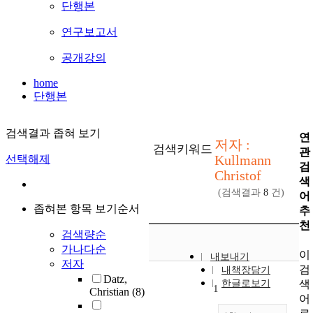
단행본
연구보고서
공개강의
home
단행본
검색결과 좁혀 보기
연
저자 :
검색키워드
관
Kullmann
선택해제
검
Christof
색
(검색결과
8
건)
어
좁혀본 항목 보기순서
추
천
검색량순
가나다순
이
내보내기
저자
검
내책장담기
Datz,
색
한글로보기
1
Christian
(8)
어