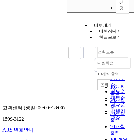
신
청
내보내기
내책장담기
한글로보기
정확도순
내림차순
정확도
순
10개씩 출력
내림차순
인기도
순
조회
10개씩
연도순
출력
제목순
20개씩
저자순
출력
고객센터 (평일: 09:00~18:00)
발행기
30개씩
관순
1599-3122
출력
50개씩
ARS 번호안내
출력
100개씩