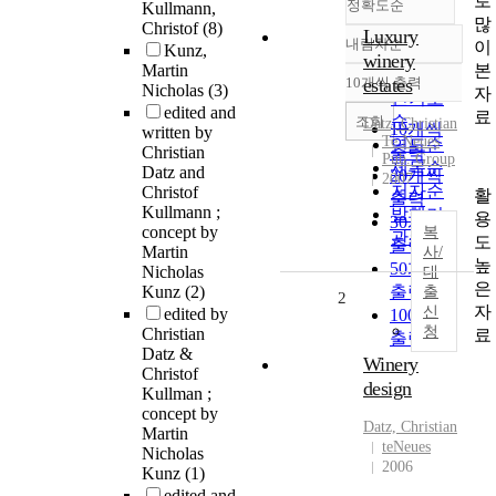
로
정확도순
Kullmann,
많
Christof
(8)
Luxury
내림차순
이
Kunz,
정확도
winery
본
Martin
순
10개씩 출력
estates
Nicholas
(3)
내림차순
자
인기도
edited and
료
순
조회
Datz, Christian
10개씩
written by
Te Neues
연도순
Christian
출력
Pub. Group
제목순
Datz and
20개씩
2007
저자순
Christof
활
출력
Kullmann ;
발행기
용
30개씩
concept by
복
관순
도
출력
Martin
사/
높
50개씩
Nicholas
대
은
Kunz
(2)
출력
출
2
자
신
edited by
100개씩
청
Christian
료
출력
Datz &
Winery
Christof
design
Kullman ;
concept by
Datz, Christian
Martin
teNeues
Nicholas
2006
Kunz
(1)
edited and