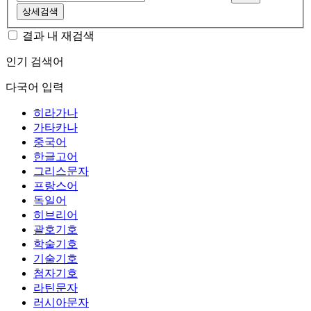
상세검색
결과 내 재검색
인기 검색어
다국어 입력
히라가나
가타카나
중국어
한글고어
그리스문자
프랑스어
독일어
히브리어
괄호기호
학술기호
기술기호
첨자기호
라틴문자
러시아문자