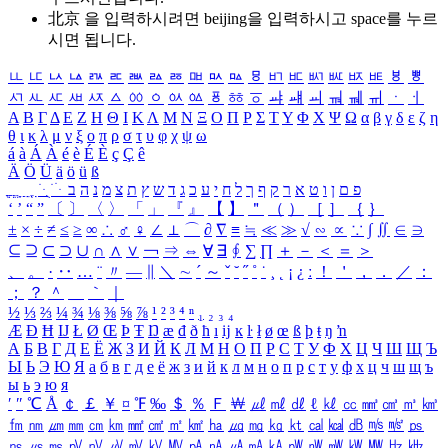
北京 을 입력하시려면
beijing
을 입력하시고 space를 누르
시면 됩니다.
ㅥ
ㅦ
ㅧ
ㅨ
ㅩ
ㅪ
ㅫ
ㅬ
ㅭ
ㅮ
ㅯ
ㅰ
ㅱ
ㅲ
ㅳ
ㅴ
ㅵ
ㅶ
ㅷ
ㅸ
ㅹ
ㅺ
ㅻ
ㅼ
ㅽ
ㅾ
ㅿ
ㆀ
ㆁ
ㆂ
ㆃ
ㆄ
ㆅ
ㆆ
ㆇ
ㆈ
ㆉ
ㆊ
ㆋ
ㆌ
ㆍ
ㆎ
Α
Β
Γ
Δ
Ε
Ζ
Η
Θ
Ι
Κ
Λ
Μ
Ν
Ξ
Ο
Π
Ρ
Σ
Τ
Υ
Φ
Χ
Ψ
Ω
α
β
γ
δ
ε
ζ
η
θ
ι
κ
λ
μ
ν
ξ
ο
π
ρ
σ
τ
υ
φ
χ
ψ
ω
á
à
Á
À
é
è
É
È
ç
Ç
ê
Ä
Ö
Ü
ä
ö
ü
ß
ְ
ֳ
ֲ
ֱ
ָ
ַ
ֵ
ֶ
ִ
ֹ
ּ
ֻ
ׂ
ׁ
ּ
ב
ה
נ
מ
צ
ת
ץ
ש
ד
ג
כ
ע
י
ח
ל
ך
ף
ק
ר
א
ט
ו
ן
ם
פ
‘
’
“
”
〔
〕
〈
〉
「
」
『
』
【
】
＂
（
）
［
］
｛
｝
±
×
÷
≠
≤
≥
∞
∴
♂
♀
∠
⊥
⌒
∂
∇
≡
≒
≪
≫
√
∽
∝
∵
∫
∬
∈
∋
⊆
⊇
⊂
⊃
∪
∩
∧
∨
￢
⇒
⇔
∀
∃
∮
∑
∏
＋
－
＜
＝
＞
、
。
·
‥
…
¨
〃
―
∥
＼
∼
´
～
ˇ
˘
˝
˚
˙
¸
˛
¡
¿
ː
！
＇
，
．
／
：
；
？
＾
＿
｀
｜
½
⅓
⅔
¼
¾
⅛
⅜
⅝
⅞
¹
²
³
⁴
ⁿ
₁
₂
₃
₄
Æ
Ð
Ħ
Ĳ
Ł
Ø
Œ
Þ
Ŧ
Ŋ
æ
đ
ð
ħ
ı
ĳ
ĸ
ŀ
ł
ø
œ
ß
þ
ŧ
ŋ
ŉ
А
Б
В
Г
Д
Е
Ё
Ж
З
И
Й
К
Л
М
Н
О
П
Р
С
Т
У
Ф
Х
Ц
Ч
Ш
Щ
Ъ
Ы
Ь
Э
Ю
Я
а
б
в
г
д
е
ё
ж
з
и
й
к
л
м
н
о
п
р
с
т
у
ф
х
ц
ч
ш
щ
ъ
ы
ь
э
ю
я
′
″
℃
Å
￠
￡
￥
¤
℉
‰
＄
％
Ｆ
￦
㎕
㎖
㎗
ℓ
㎘
㏄
㎣
㎤
㎥
㎦
㎙
㎚
㎛
㎜
㎝
㎞
㎟
㎠
㎡
㎢
㏊
㎍
㎎
㎏
㏏
㎈
㎉
㏈
㎧
㎨
㎰
㎱
㎲
㎳
㎴
㎵
㎶
㎷
㎸
㎹
㎀
㎁
㎂
㎃
㎄
㎺
㎻
㎽
㎾
㎿
㎐
㎑