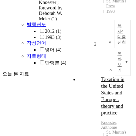
St. Martin's
Knoester ;
Press
foreword by
1993
Deborah W.
Meier
(1)
발행연도
복
2012
(1)
사/
1993
(3)
대출
신청
작성언어
2
영어
(4)
목
자료형태
차
단행본
(4)
보
기
오늘 본 자료
Taxation in
the United
States and
Europe :
theory and
practice
Knoester
,
Anthonie
St. Martin's