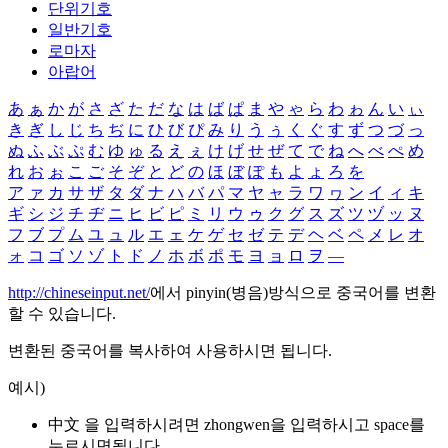
단위기호
일반기호
로마자
아랍어
あ
ぁ
か
が
さ
ざ
た
だ
な
は
ば
ぱ
ま
や
ゃ
ら
わ
ゎ
ん
い
ぃ
き
ぎ
し
じ
ち
ぢ
に
ひ
び
ぴ
み
り
う
ぅ
く
ぐ
す
ず
つ
づ
っ
ぬ
ふ
ぶ
ぷ
む
ゆ
ゅ
る
え
ぇ
け
げ
せ
ぜ
て
で
ね
へ
べ
ぺ
め
れ
お
ぉ
こ
ご
そ
ぞ
と
ど
の
ほ
ぼ
ぽ
も
よ
ょ
ろ
を
ア
ァ
カ
サ
ザ
タ
ダ
ナ
ハ
バ
パ
マ
ヤ
ャ
ラ
ワ
ヮ
ン
イ
ィ
キ
ギ
シ
ジ
チ
ヂ
ニ
ヒ
ビ
ピ
ミ
リ
ウ
ゥ
ク
グ
ス
ズ
ツ
ヅ
ッ
ヌ
フ
ブ
プ
ム
ユ
ュ
ル
エ
ェ
ケ
ゲ
セ
ゼ
テ
デ
ヘ
ベ
ペ
メ
レ
オ
ォ
コ
ゴ
ソ
ゾ
ト
ド
ノ
ホ
ボ
ポ
モ
ヨ
ョ
ロ
ヲ
―
http://chineseinput.net/
에서 pinyin(병음)방식으로 중국어를 변환
할 수 있습니다.
변환된 중국어를 복사하여 사용하시면 됩니다.
예시)
中文 을 입력하시려면
zhongwen
을 입력하시고 space를
누르시면됩니다.