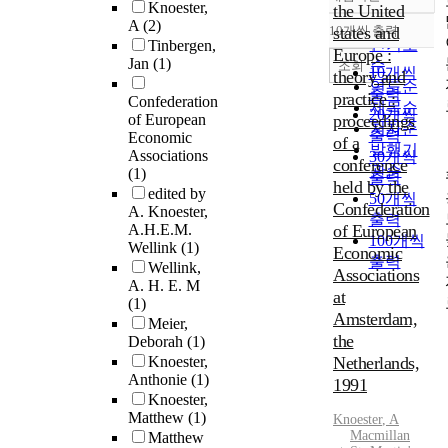
정확도
Knoester,
the United
순
A
(2)
10개씩 출력
states and
내림차순
인기도
Tinbergen,
Europe :
Jan
(1)
순
조회
10개씩
theory and
연도순
출력
practice :
Confederation
제목순
20개씩
of European
proceedings
저자순
출력
Economic
of a
발행기
Associations
30개씩
conference
관순
(1)
출력
held by the
edited by
50개씩
Confederation
A. Knoester,
출력
A.H.E.M.
of European
100개씩
Wellink
(1)
Economic
출력
Wellink,
Associations
A. H. E. M
at
(1)
Amsterdam,
Meier,
the
Deborah
(1)
Knoester,
Netherlands,
Anthonie
(1)
1991
Knoester,
Matthew
(1)
Knoester
, A
Macmillan
Matthew