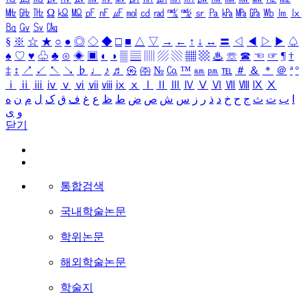
㎒
㎓
㎔
Ω
㏀
㏁
㎊
㎋
㎌
㏖
㏅
㎭
㎮
㎯
㏛
㎩
㎪
㎫
㎬
㏝
㏐
㏓
㏃
㏉
㏜
㏆
§
※
☆
★
○
●
◎
◇
◆
□
■
△
▽
→
←
↑
↓
↔
〓
◁
◀
▷
▶
♤
♠
♡
♥
♧
♣
⊙
◈
▣
◐
◑
▒
▤
▥
▨
▧
▦
▩
♨
☏
☎
☜
☞
¶
†
‡
↕
↗
↙
↖
↘
♭
♩
♪
♬
㉿
㈜
№
㏇
™
㏂
㏘
℡
＃
＆
＊
＠
ª
º
ⅰ
ⅱ
ⅲ
ⅳ
ⅴ
ⅵ
ⅶ
ⅷ
ⅸ
ⅹ
Ⅰ
Ⅱ
Ⅲ
Ⅳ
Ⅴ
Ⅵ
Ⅶ
Ⅷ
Ⅸ
Ⅹ
ا
ب
ت
ث
ج
ح
خ
د
ذ
ر
ز
س
ش
ص
ض
ط
ظ
ع
غ
ف
ق
ک
ل
م
ن
ه
و
ی
닫기
통합검색
국내학술논문
학위논문
해외학술논문
학술지