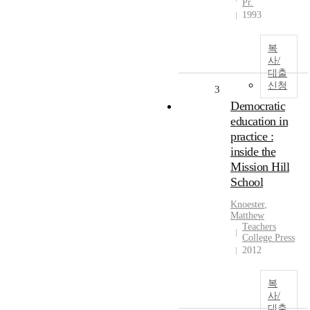
Pr.
1993
복
사/
대출
신청
3
Democratic
education in
practice :
inside the
Mission Hill
School
Knoester
,
Matthew
Teachers
College Press
2012
복
사/
대출