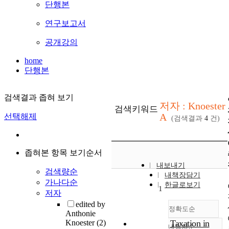
단행본
연구보고서
공개강의
home
단행본
검색결과 좁혀 보기
저자 : Knoester
검색키워드
A
선택해제
(검색결과
4
건)
좁혀본 항목 보기순서
내보내기
검색량순
내책장담기
가나다순
한글로보기
1
저자
edited by
정확도순
Anthonie
Knoester
(2)
Taxation in
내림차순