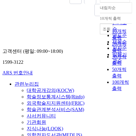
내림차순
정확도
순
10개씩 출력
내림차순
인기도
순
조회
10개씩
연도순
출력
제목순
20개씩
저자순
출력
고객센터 (평일: 09:00~18:00)
발행기
30개씩
관순
1599-3122
출력
50개씩
ARS 번호안내
출력
100개씩
관련누리집
출력
대학공개강의(KOCW)
학술정보통계시스템(Rinfo)
외국학술지지원센터(FRIC)
학술관계분석서비스(SAM)
사서커뮤니티
기관회원
지식나눔(LOOK)
의학전자도서관(MEDLIS)