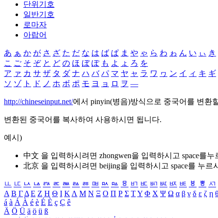
단위기호
일반기호
로마자
아랍어
あ
ぁ
か
が
さ
ざ
た
だ
な
は
ば
ぱ
ま
や
ゃ
ら
わ
ゎ
ん
い
ぃ
き
こ
ご
そ
ぞ
と
ど
の
ほ
ぼ
ぽ
も
よ
ょ
ろ
を
ア
ァ
カ
サ
ザ
タ
ダ
ナ
ハ
バ
パ
マ
ヤ
ャ
ラ
ワ
ヮ
ン
イ
ィ
キ
ギ
ソ
ゾ
ト
ド
ノ
ホ
ボ
ポ
モ
ヨ
ョ
ロ
ヲ
―
http://chineseinput.net/
에서 pinyin(병음)방식으로 중국어를 변환
변환된 중국어를 복사하여 사용하시면 됩니다.
예시)
中文 을 입력하시려면
zhongwen
을 입력하시고 space를
北京 을 입력하시려면
beijing
을 입력하시고 space를 누르
ㅥ
ㅦ
ㅧ
ㅨ
ㅩ
ㅪ
ㅫ
ㅬ
ㅭ
ㅮ
ㅯ
ㅰ
ㅱ
ㅲ
ㅳ
ㅴ
ㅵ
ㅶ
ㅷ
ㅸ
ㅹ
ㅺ
Α
Β
Γ
Δ
Ε
Ζ
Η
Θ
Ι
Κ
Λ
Μ
Ν
Ξ
Ο
Π
Ρ
Σ
Τ
Υ
Φ
Χ
Ψ
Ω
α
β
γ
δ
ε
ζ
η
á
à
Á
À
é
è
É
È
ç
Ç
ê
Ä
Ö
Ü
ä
ö
ü
ß