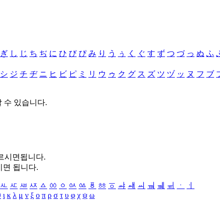
ぎ
し
じ
ち
ぢ
に
ひ
び
ぴ
み
り
う
ぅ
く
ぐ
す
ず
つ
づ
っ
ぬ
ふ
シ
ジ
チ
ヂ
ニ
ヒ
ビ
ピ
ミ
リ
ウ
ゥ
ク
グ
ス
ズ
ツ
ヅ
ッ
ヌ
フ
ブ
할 수 있습니다.
누르시면됩니다.
시면 됩니다.
ㅻ
ㅼ
ㅽ
ㅾ
ㅿ
ㆀ
ㆁ
ㆂ
ㆃ
ㆄ
ㆅ
ㆆ
ㆇ
ㆈ
ㆉ
ㆊ
ㆋ
ㆌ
ㆍ
ㆎ
θ
ι
κ
λ
μ
ν
ξ
ο
π
ρ
σ
τ
υ
φ
χ
ψ
ω