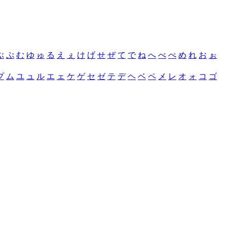
ぶ
ぷ
む
ゆ
ゅ
る
え
ぇ
け
げ
せ
ぜ
て
で
ね
へ
べ
ぺ
め
れ
お
ぉ
プ
ム
ユ
ュ
ル
エ
ェ
ケ
ゲ
セ
ゼ
テ
デ
ヘ
ベ
ペ
メ
レ
オ
ォ
コ
ゴ