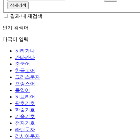
상세검색
결과 내 재검색
인기 검색어
다국어 입력
히라가나
가타카나
중국어
한글고어
그리스문자
프랑스어
독일어
히브리어
괄호기호
학술기호
기술기호
첨자기호
라틴문자
러시아문자