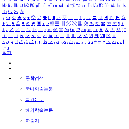
㎒
㎓
㎔
Ω
㏀
㏁
㎊
㎋
㎌
㏖
㏅
㎭
㎮
㎯
㏛
㎩
㎪
㎫
㎬
㏝
㏐
㏓
㏃
㏉
㏜
㏆
§
※
☆
★
○
●
◎
◇
◆
□
■
△
▽
→
←
↑
↓
↔
〓
◁
◀
▷
▶
♤
♠
♡
♥
♧
♣
⊙
◈
▣
◐
◑
▒
▤
▥
▨
▧
▦
▩
♨
☏
☎
☜
☞
¶
†
‡
↕
↗
↙
↖
↘
♭
♩
♪
♬
㉿
㈜
№
㏇
™
㏂
㏘
℡
＃
＆
＊
＠
ª
º
ⅰ
ⅱ
ⅲ
ⅳ
ⅴ
ⅵ
ⅶ
ⅷ
ⅸ
ⅹ
Ⅰ
Ⅱ
Ⅲ
Ⅳ
Ⅴ
Ⅵ
Ⅶ
Ⅷ
Ⅸ
Ⅹ
ا
ب
ت
ث
ج
ح
خ
د
ذ
ر
ز
س
ش
ص
ض
ط
ظ
ع
غ
ف
ق
ک
ل
م
ن
ه
و
ی
닫기
통합검색
국내학술논문
학위논문
해외학술논문
학술지