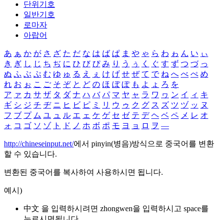
단위기호
일반기호
로마자
아랍어
あ
ぁ
か
が
さ
ざ
た
だ
な
は
ば
ぱ
ま
や
ゃ
ら
わ
ゎ
ん
い
ぃ
き
ぎ
し
じ
ち
ぢ
に
ひ
び
ぴ
み
り
う
ぅ
く
ぐ
す
ず
つ
づ
っ
ぬ
ふ
ぶ
ぷ
む
ゆ
ゅ
る
え
ぇ
け
げ
せ
ぜ
て
で
ね
へ
べ
ぺ
め
れ
お
ぉ
こ
ご
そ
ぞ
と
ど
の
ほ
ぼ
ぽ
も
よ
ょ
ろ
を
ア
ァ
カ
サ
ザ
タ
ダ
ナ
ハ
バ
パ
マ
ヤ
ャ
ラ
ワ
ヮ
ン
イ
ィ
キ
ギ
シ
ジ
チ
ヂ
ニ
ヒ
ビ
ピ
ミ
リ
ウ
ゥ
ク
グ
ス
ズ
ツ
ヅ
ッ
ヌ
フ
ブ
プ
ム
ユ
ュ
ル
エ
ェ
ケ
ゲ
セ
ゼ
テ
デ
ヘ
ベ
ペ
メ
レ
オ
ォ
コ
ゴ
ソ
ゾ
ト
ド
ノ
ホ
ボ
ポ
モ
ヨ
ョ
ロ
ヲ
―
http://chineseinput.net/
에서 pinyin(병음)방식으로 중국어를 변환
할 수 있습니다.
변환된 중국어를 복사하여 사용하시면 됩니다.
예시)
中文 을 입력하시려면
zhongwen
을 입력하시고 space를
누르시면됩니다.