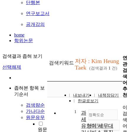
단행본
연구보고서
공개강의
home
학위논문
검색결과 좁혀 보기
연
저자 : Kim Heung
검색키워드
관
Taek
선택해제
(검색결과
1
건)
검
색
어
좁혀본 항목 보
추
기순서
천
내보내기
내책장담기
한글로보기
검색량순
이
가나다순
1
과
검
정확도순
원문유무
세
색
유형이 세무대
내림차순
어
정확도
원문