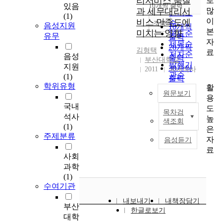
리서비스 품질
로
순
있음
10개씩 출력
내림차순
많
과 세무대리서
인기도
(1)
이
비스 만족도에
순
조회
음성지원
10개씩
본
미치는 영향
연도순
유무
출력
자
제목순
20개씩
김형택
료
저자순
음성
출력
부산대학교
발행기
지원
30개씩
2011
국내석사
관순
(1)
출력
학위유형
활
50개씩
원문보기
용
출력
국내
도
100개씩
목차검
A
석사
높
출력
색조회
f
(1)
은
t
주제분류
자
음성듣기
e
료
r
사회
t
과학
h
(1)
e
수여기관
f
내보내기
내책장담기
i
부산
한글로보기
n
대학