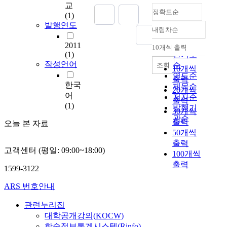
a
교
정확도순
n
(1)
c
발행연도
내림차순
i
정확도
a
순
2011
10개씩 출력
내림차순
l
(1)
인기도
c
작성언어
순
조회
10개씩
r
연도순
출력
i
한국
제목순
20개씩
s
어
저자순
출력
i
(1)
발행기
30개씩
s
관순
출력
오늘 본 자료
,
50개씩
t
출력
a
고객센터 (평일: 09:00~18:00)
100개씩
x
출력
a
1599-3122
g
e
ARS 번호안내
n
관련누리집
t
s
대학공개강의(KOCW)
m
학술정보통계시스템(Rinfo)