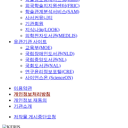
a
외국학술지지원센터(FRIC)
r
학술관계분석서비스(SAM)
k
사서커뮤니티
e
기관회원
t
지식나눔(LOOK)
h
의학전자도서관(MEDLIS)
a
유관기관 사이트
s
교육부(MOE)
s
국립장애인도서관(NLD)
u
국립중앙도서관(NL)
f
국회도서관(NAL)
f
연구윤리정보포털(CRE)
e
사이언스온 (ScienceON)
r
e
이용약관
d
개인정보처리방침
a
개인정보 재동의
n
기관소개
i
n
저작물 게시중단요청
t
e