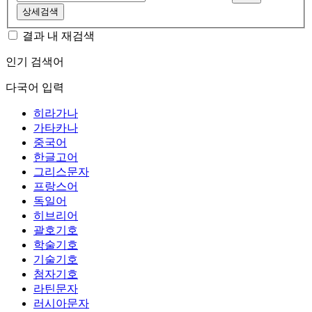
상세검색
결과 내 재검색
인기 검색어
다국어 입력
히라가나
가타카나
중국어
한글고어
그리스문자
프랑스어
독일어
히브리어
괄호기호
학술기호
기술기호
첨자기호
라틴문자
러시아문자