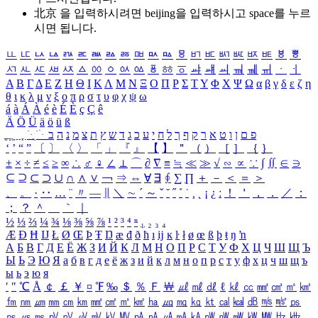
北京 을 입력하시려면
beijing
을 입력하시고 space를 누르
시면 됩니다.
ㅥ
ㅦ
ㅧ
ㅨ
ㅩ
ㅪ
ㅫ
ㅬ
ㅭ
ㅮ
ㅯ
ㅰ
ㅱ
ㅲ
ㅳ
ㅴ
ㅵ
ㅶ
ㅷ
ㅸ
ㅹ
ㅺ
ㅻ
ㅼ
ㅽ
ㅾ
ㅿ
ㆀ
ㆁ
ㆂ
ㆃ
ㆄ
ㆅ
ㆆ
ㆇ
ㆈ
ㆉ
ㆊ
ㆋ
ㆌ
ㆍ
ㆎ
Α
Β
Γ
Δ
Ε
Ζ
Η
Θ
Ι
Κ
Λ
Μ
Ν
Ξ
Ο
Π
Ρ
Σ
Τ
Υ
Φ
Χ
Ψ
Ω
α
β
γ
δ
ε
ζ
η
θ
ι
κ
λ
μ
ν
ξ
ο
π
ρ
σ
τ
υ
φ
χ
ψ
ω
á
à
Á
À
é
è
É
È
ç
Ç
ê
Ä
Ö
Ü
ä
ö
ü
ß
ְ
ֳ
ֲ
ֱ
ָ
ַ
ֵ
ֶ
ִ
ֹ
ּ
ֻ
ׂ
ׁ
ּ
ב
ה
נ
מ
צ
ת
ץ
ש
ד
ג
כ
ע
י
ח
ל
ך
ף
ק
ר
א
ט
ו
ן
ם
פ
‘
’
“
”
〔
〕
〈
〉
「
」
『
』
【
】
＂
（
）
［
］
｛
｝
±
×
÷
≠
≤
≥
∞
∴
♂
♀
∠
⊥
⌒
∂
∇
≡
≒
≪
≫
√
∽
∝
∵
∫
∬
∈
∋
⊆
⊇
⊂
⊃
∪
∩
∧
∨
￢
⇒
⇔
∀
∃
∮
∑
∏
＋
－
＜
＝
＞
、
。
·
‥
…
¨
〃
―
∥
＼
∼
´
～
ˇ
˘
˝
˚
˙
¸
˛
¡
¿
ː
！
＇
，
．
／
：
；
？
＾
＿
｀
｜
½
⅓
⅔
¼
¾
⅛
⅜
⅝
⅞
¹
²
³
⁴
ⁿ
₁
₂
₃
₄
Æ
Ð
Ħ
Ĳ
Ł
Ø
Œ
Þ
Ŧ
Ŋ
æ
đ
ð
ħ
ı
ĳ
ĸ
ŀ
ł
ø
œ
ß
þ
ŧ
ŋ
ŉ
А
Б
В
Г
Д
Е
Ё
Ж
З
И
Й
К
Л
М
Н
О
П
Р
С
Т
У
Ф
Х
Ц
Ч
Ш
Щ
Ъ
Ы
Ь
Э
Ю
Я
а
б
в
г
д
е
ё
ж
з
и
й
к
л
м
н
о
п
р
с
т
у
ф
х
ц
ч
ш
щ
ъ
ы
ь
э
ю
я
′
″
℃
Å
￠
￡
￥
¤
℉
‰
＄
％
Ｆ
￦
㎕
㎖
㎗
ℓ
㎘
㏄
㎣
㎤
㎥
㎦
㎙
㎚
㎛
㎜
㎝
㎞
㎟
㎠
㎡
㎢
㏊
㎍
㎎
㎏
㏏
㎈
㎉
㏈
㎧
㎨
㎰
㎱
㎲
㎳
㎴
㎵
㎶
㎷
㎸
㎹
㎀
㎁
㎂
㎃
㎄
㎺
㎻
㎽
㎾
㎿
㎐
㎑