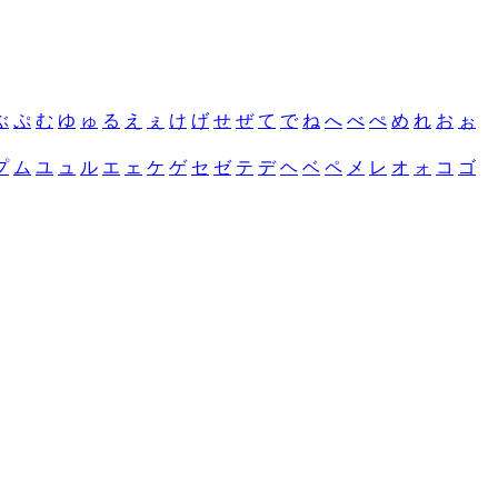
ぶ
ぷ
む
ゆ
ゅ
る
え
ぇ
け
げ
せ
ぜ
て
で
ね
へ
べ
ぺ
め
れ
お
ぉ
プ
ム
ユ
ュ
ル
エ
ェ
ケ
ゲ
セ
ゼ
テ
デ
ヘ
ベ
ペ
メ
レ
オ
ォ
コ
ゴ