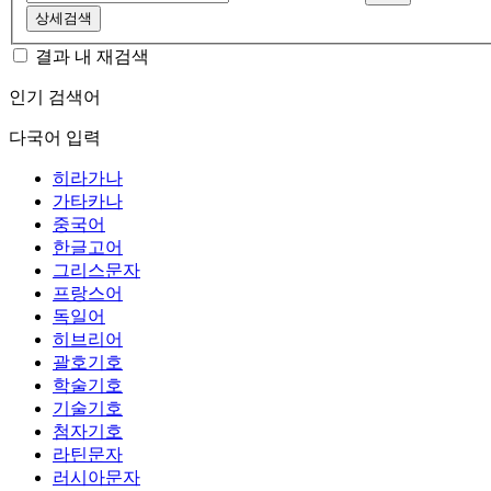
상세검색
결과 내 재검색
인기 검색어
다국어 입력
히라가나
가타카나
중국어
한글고어
그리스문자
프랑스어
독일어
히브리어
괄호기호
학술기호
기술기호
첨자기호
라틴문자
러시아문자