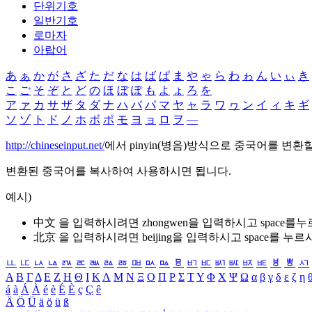
단위기호
일반기호
로마자
아랍어
あ
ぁ
か
が
さ
ざ
た
だ
な
は
ば
ぱ
ま
や
ゃ
ら
わ
ゎ
ん
い
ぃ
き
こ
ご
そ
ぞ
と
ど
の
ほ
ぼ
ぽ
も
よ
ょ
ろ
を
ア
ァ
カ
サ
ザ
タ
ダ
ナ
ハ
バ
パ
マ
ヤ
ャ
ラ
ワ
ヮ
ン
イ
ィ
キ
ギ
ソ
ゾ
ト
ド
ノ
ホ
ボ
ポ
モ
ヨ
ョ
ロ
ヲ
―
http://chineseinput.net/
에서 pinyin(병음)방식으로 중국어를 변환
변환된 중국어를 복사하여 사용하시면 됩니다.
예시)
中文 을 입력하시려면
zhongwen
을 입력하시고 space를
北京 을 입력하시려면
beijing
을 입력하시고 space를 누르
ㅥ
ㅦ
ㅧ
ㅨ
ㅩ
ㅪ
ㅫ
ㅬ
ㅭ
ㅮ
ㅯ
ㅰ
ㅱ
ㅲ
ㅳ
ㅴ
ㅵ
ㅶ
ㅷ
ㅸ
ㅹ
ㅺ
Α
Β
Γ
Δ
Ε
Ζ
Η
Θ
Ι
Κ
Λ
Μ
Ν
Ξ
Ο
Π
Ρ
Σ
Τ
Υ
Φ
Χ
Ψ
Ω
α
β
γ
δ
ε
ζ
η
á
à
Á
À
é
è
É
È
ç
Ç
ê
Ä
Ö
Ü
ä
ö
ü
ß