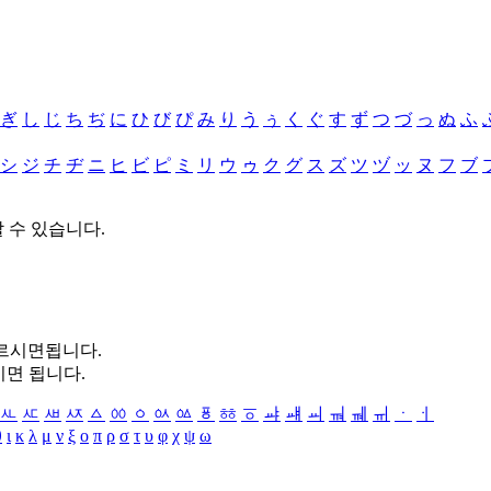
ぎ
し
じ
ち
ぢ
に
ひ
び
ぴ
み
り
う
ぅ
く
ぐ
す
ず
つ
づ
っ
ぬ
ふ
シ
ジ
チ
ヂ
ニ
ヒ
ビ
ピ
ミ
リ
ウ
ゥ
ク
グ
ス
ズ
ツ
ヅ
ッ
ヌ
フ
ブ
할 수 있습니다.
누르시면됩니다.
시면 됩니다.
ㅻ
ㅼ
ㅽ
ㅾ
ㅿ
ㆀ
ㆁ
ㆂ
ㆃ
ㆄ
ㆅ
ㆆ
ㆇ
ㆈ
ㆉ
ㆊ
ㆋ
ㆌ
ㆍ
ㆎ
θ
ι
κ
λ
μ
ν
ξ
ο
π
ρ
σ
τ
υ
φ
χ
ψ
ω