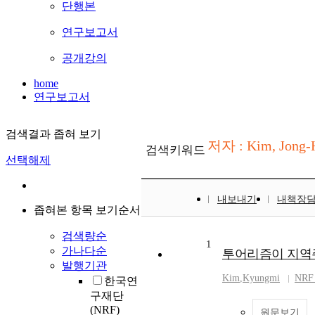
단행본
연구보고서
공개강의
home
연구보고서
검색결과 좁혀 보기
저자 : Kim, Jong
검색키워드
선택해제
내보내기
내책장
좁혀본 항목 보기순서
검색량순
1
가나다순
투어리즘이 지역
발행기관
Kim
,
Kyungmi
NRF 
한국연
구재단
(NRF)
원문보기