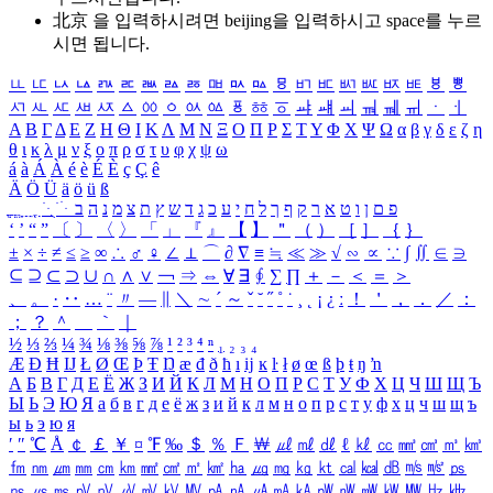
北京 을 입력하시려면
beijing
을 입력하시고 space를 누르
시면 됩니다.
ㅥ
ㅦ
ㅧ
ㅨ
ㅩ
ㅪ
ㅫ
ㅬ
ㅭ
ㅮ
ㅯ
ㅰ
ㅱ
ㅲ
ㅳ
ㅴ
ㅵ
ㅶ
ㅷ
ㅸ
ㅹ
ㅺ
ㅻ
ㅼ
ㅽ
ㅾ
ㅿ
ㆀ
ㆁ
ㆂ
ㆃ
ㆄ
ㆅ
ㆆ
ㆇ
ㆈ
ㆉ
ㆊ
ㆋ
ㆌ
ㆍ
ㆎ
Α
Β
Γ
Δ
Ε
Ζ
Η
Θ
Ι
Κ
Λ
Μ
Ν
Ξ
Ο
Π
Ρ
Σ
Τ
Υ
Φ
Χ
Ψ
Ω
α
β
γ
δ
ε
ζ
η
θ
ι
κ
λ
μ
ν
ξ
ο
π
ρ
σ
τ
υ
φ
χ
ψ
ω
á
à
Á
À
é
è
É
È
ç
Ç
ê
Ä
Ö
Ü
ä
ö
ü
ß
ְ
ֳ
ֲ
ֱ
ָ
ַ
ֵ
ֶ
ִ
ֹ
ּ
ֻ
ׂ
ׁ
ּ
ב
ה
נ
מ
צ
ת
ץ
ש
ד
ג
כ
ע
י
ח
ל
ך
ף
ק
ר
א
ט
ו
ן
ם
פ
‘
’
“
”
〔
〕
〈
〉
「
」
『
』
【
】
＂
（
）
［
］
｛
｝
±
×
÷
≠
≤
≥
∞
∴
♂
♀
∠
⊥
⌒
∂
∇
≡
≒
≪
≫
√
∽
∝
∵
∫
∬
∈
∋
⊆
⊇
⊂
⊃
∪
∩
∧
∨
￢
⇒
⇔
∀
∃
∮
∑
∏
＋
－
＜
＝
＞
、
。
·
‥
…
¨
〃
―
∥
＼
∼
´
～
ˇ
˘
˝
˚
˙
¸
˛
¡
¿
ː
！
＇
，
．
／
：
；
？
＾
＿
｀
｜
½
⅓
⅔
¼
¾
⅛
⅜
⅝
⅞
¹
²
³
⁴
ⁿ
₁
₂
₃
₄
Æ
Ð
Ħ
Ĳ
Ł
Ø
Œ
Þ
Ŧ
Ŋ
æ
đ
ð
ħ
ı
ĳ
ĸ
ŀ
ł
ø
œ
ß
þ
ŧ
ŋ
ŉ
А
Б
В
Г
Д
Е
Ё
Ж
З
И
Й
К
Л
М
Н
О
П
Р
С
Т
У
Ф
Х
Ц
Ч
Ш
Щ
Ъ
Ы
Ь
Э
Ю
Я
а
б
в
г
д
е
ё
ж
з
и
й
к
л
м
н
о
п
р
с
т
у
ф
х
ц
ч
ш
щ
ъ
ы
ь
э
ю
я
′
″
℃
Å
￠
￡
￥
¤
℉
‰
＄
％
Ｆ
￦
㎕
㎖
㎗
ℓ
㎘
㏄
㎣
㎤
㎥
㎦
㎙
㎚
㎛
㎜
㎝
㎞
㎟
㎠
㎡
㎢
㏊
㎍
㎎
㎏
㏏
㎈
㎉
㏈
㎧
㎨
㎰
㎱
㎲
㎳
㎴
㎵
㎶
㎷
㎸
㎹
㎀
㎁
㎂
㎃
㎄
㎺
㎻
㎽
㎾
㎿
㎐
㎑