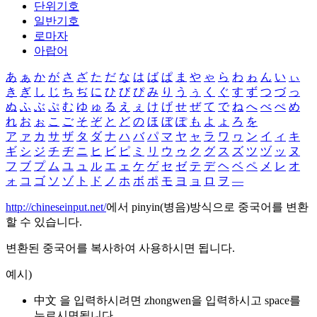
단위기호
일반기호
로마자
아랍어
あ
ぁ
か
が
さ
ざ
た
だ
な
は
ば
ぱ
ま
や
ゃ
ら
わ
ゎ
ん
い
ぃ
き
ぎ
し
じ
ち
ぢ
に
ひ
び
ぴ
み
り
う
ぅ
く
ぐ
す
ず
つ
づ
っ
ぬ
ふ
ぶ
ぷ
む
ゆ
ゅ
る
え
ぇ
け
げ
せ
ぜ
て
で
ね
へ
べ
ぺ
め
れ
お
ぉ
こ
ご
そ
ぞ
と
ど
の
ほ
ぼ
ぽ
も
よ
ょ
ろ
を
ア
ァ
カ
サ
ザ
タ
ダ
ナ
ハ
バ
パ
マ
ヤ
ャ
ラ
ワ
ヮ
ン
イ
ィ
キ
ギ
シ
ジ
チ
ヂ
ニ
ヒ
ビ
ピ
ミ
リ
ウ
ゥ
ク
グ
ス
ズ
ツ
ヅ
ッ
ヌ
フ
ブ
プ
ム
ユ
ュ
ル
エ
ェ
ケ
ゲ
セ
ゼ
テ
デ
ヘ
ベ
ペ
メ
レ
オ
ォ
コ
ゴ
ソ
ゾ
ト
ド
ノ
ホ
ボ
ポ
モ
ヨ
ョ
ロ
ヲ
―
http://chineseinput.net/
에서 pinyin(병음)방식으로 중국어를 변환
할 수 있습니다.
변환된 중국어를 복사하여 사용하시면 됩니다.
예시)
中文 을 입력하시려면
zhongwen
을 입력하시고 space를
누르시면됩니다.