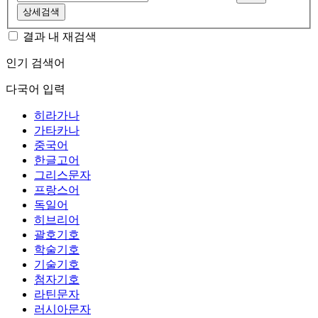
상세검색
결과 내 재검색
인기 검색어
다국어 입력
히라가나
가타카나
중국어
한글고어
그리스문자
프랑스어
독일어
히브리어
괄호기호
학술기호
기술기호
첨자기호
라틴문자
러시아문자