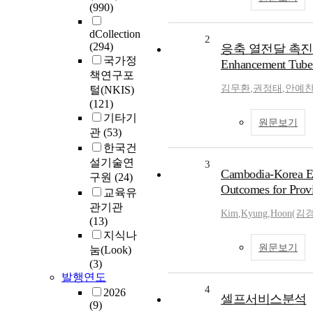
(990)
dCollection
2
(294)
응축 열전달 촉진관 개발
국가정
Enhancement Tube 
책연구포
김무환
,
권정태
,
안예
털(NKIS)
(121)
기타기
원문보기
관
(53)
한국건
설기술연
3
Cambodia-Korea Ed
구원
(24)
Outcomes for Prov
교육유
관기관
Kim
,
Kyung
,
Hoon(김
(13)
지식나
원문보기
눔(Look)
(3)
발행연도
4
2026
셀프서비스분석
(9)