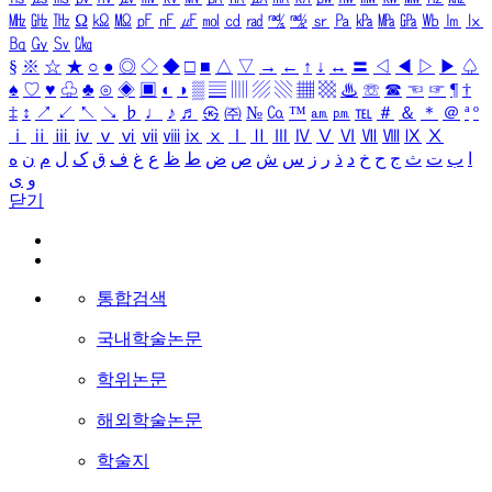
㎒
㎓
㎔
Ω
㏀
㏁
㎊
㎋
㎌
㏖
㏅
㎭
㎮
㎯
㏛
㎩
㎪
㎫
㎬
㏝
㏐
㏓
㏃
㏉
㏜
㏆
§
※
☆
★
○
●
◎
◇
◆
□
■
△
▽
→
←
↑
↓
↔
〓
◁
◀
▷
▶
♤
♠
♡
♥
♧
♣
⊙
◈
▣
◐
◑
▒
▤
▥
▨
▧
▦
▩
♨
☏
☎
☜
☞
¶
†
‡
↕
↗
↙
↖
↘
♭
♩
♪
♬
㉿
㈜
№
㏇
™
㏂
㏘
℡
＃
＆
＊
＠
ª
º
ⅰ
ⅱ
ⅲ
ⅳ
ⅴ
ⅵ
ⅶ
ⅷ
ⅸ
ⅹ
Ⅰ
Ⅱ
Ⅲ
Ⅳ
Ⅴ
Ⅵ
Ⅶ
Ⅷ
Ⅸ
Ⅹ
ا
ب
ت
ث
ج
ح
خ
د
ذ
ر
ز
س
ش
ص
ض
ط
ظ
ع
غ
ف
ق
ک
ل
م
ن
ه
و
ی
닫기
통합검색
국내학술논문
학위논문
해외학술논문
학술지