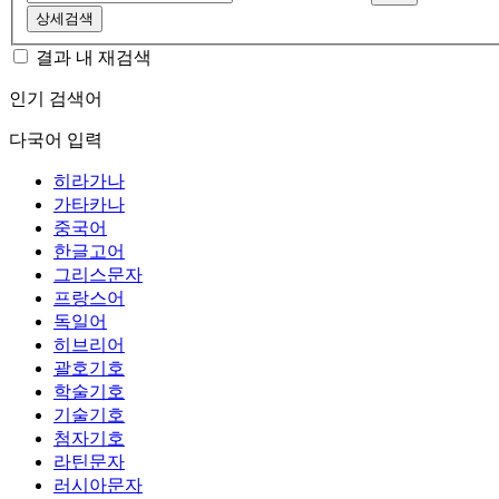
상세검색
결과 내 재검색
인기 검색어
다국어 입력
히라가나
가타카나
중국어
한글고어
그리스문자
프랑스어
독일어
히브리어
괄호기호
학술기호
기술기호
첨자기호
라틴문자
러시아문자