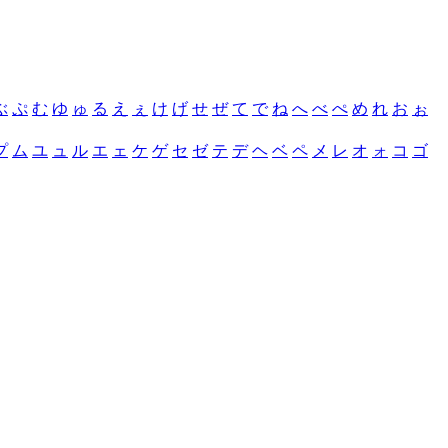
ぶ
ぷ
む
ゆ
ゅ
る
え
ぇ
け
げ
せ
ぜ
て
で
ね
へ
べ
ぺ
め
れ
お
ぉ
プ
ム
ユ
ュ
ル
エ
ェ
ケ
ゲ
セ
ゼ
テ
デ
ヘ
ベ
ペ
メ
レ
オ
ォ
コ
ゴ