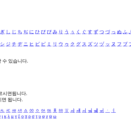
ぎ
し
じ
ち
ぢ
に
ひ
び
ぴ
み
り
う
ぅ
く
ぐ
す
ず
つ
づ
っ
ぬ
ふ
シ
ジ
チ
ヂ
ニ
ヒ
ビ
ピ
ミ
リ
ウ
ゥ
ク
グ
ス
ズ
ツ
ヅ
ッ
ヌ
フ
ブ
할 수 있습니다.
누르시면됩니다.
시면 됩니다.
ㅻ
ㅼ
ㅽ
ㅾ
ㅿ
ㆀ
ㆁ
ㆂ
ㆃ
ㆄ
ㆅ
ㆆ
ㆇ
ㆈ
ㆉ
ㆊ
ㆋ
ㆌ
ㆍ
ㆎ
θ
ι
κ
λ
μ
ν
ξ
ο
π
ρ
σ
τ
υ
φ
χ
ψ
ω