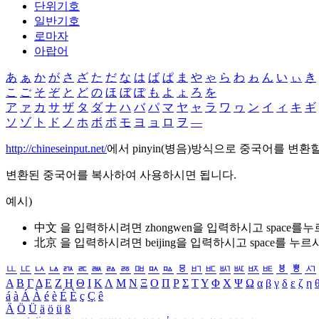
단위기호
일반기호
로마자
아랍어
あ
ぁ
か
が
さ
ざ
た
だ
な
は
ば
ぱ
ま
や
ゃ
ら
わ
ゎ
ん
い
ぃ
き
こ
ご
そ
ぞ
と
ど
の
ほ
ぼ
ぽ
も
よ
ょ
ろ
を
ア
ァ
カ
サ
ザ
タ
ダ
ナ
ハ
バ
パ
マ
ヤ
ャ
ラ
ワ
ヮ
ン
イ
ィ
キ
ギ
ソ
ゾ
ト
ド
ノ
ホ
ボ
ポ
モ
ヨ
ョ
ロ
ヲ
―
http://chineseinput.net/
에서 pinyin(병음)방식으로 중국어를 변환
변환된 중국어를 복사하여 사용하시면 됩니다.
예시)
中文 을 입력하시려면
zhongwen
을 입력하시고 space를
北京 을 입력하시려면
beijing
을 입력하시고 space를 누르
ㅥ
ㅦ
ㅧ
ㅨ
ㅩ
ㅪ
ㅫ
ㅬ
ㅭ
ㅮ
ㅯ
ㅰ
ㅱ
ㅲ
ㅳ
ㅴ
ㅵ
ㅶ
ㅷ
ㅸ
ㅹ
ㅺ
Α
Β
Γ
Δ
Ε
Ζ
Η
Θ
Ι
Κ
Λ
Μ
Ν
Ξ
Ο
Π
Ρ
Σ
Τ
Υ
Φ
Χ
Ψ
Ω
α
β
γ
δ
ε
ζ
η
á
à
Á
À
é
è
É
È
ç
Ç
ê
Ä
Ö
Ü
ä
ö
ü
ß