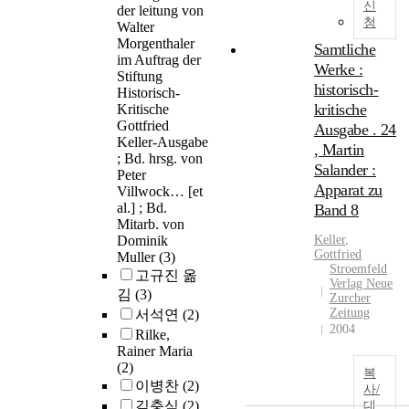
신
der leitung von
청
Walter
Morgenthaler
Samtliche
im Auftrag der
Werke :
Stiftung
historisch-
Historisch-
kritische
Kritische
Gottfried
Ausgabe . 24
Keller-Ausgabe
, Martin
; Bd. hrsg. von
Salander :
Peter
Apparat zu
Villwock… [et
al.] ; Bd.
Band 8
Mitarb. von
Dominik
Keller
,
Gottfried
Muller
(3)
Stroemfeld
고규진 옮
Verlag Neue
김
(3)
Zurcher
Zeitung
서석연
(2)
2004
Rilke,
Rainer Maria
(2)
복
이병찬
(2)
사/
김충식
(2)
대