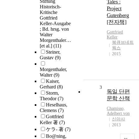
Stiftung
Tales :
Historisch-
Project
Kritische
Gutenberg
Gottfried
[전자책]
Keller-Ausgabe
; Bd. hrsg. von
Gottfried
Walter
Keller
Morgenthaler…
북큐브네트
[et al.]
(11)
웍스
Steiner,
2015
Gustav
(9)
Morgenthaler,
Walter
(9)
Kaiser,
Gerhard
(8)
3
독일 단편
Storm,
문학 산책
Theodor
(7)
Heselhaus,
Chamisso,
Clemens
(7)
Adelbert von
Gottfried
신아사
Keller 著
(7)
2013
ケラ- 著
(7)
Bo@ning,