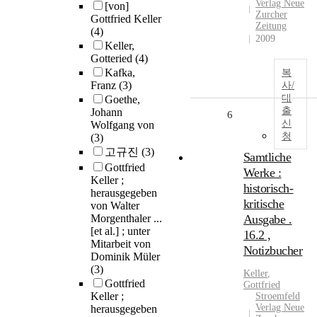
Verlag Neue
[von]
Zurcher
Gottfried Keller
Zeitung
(4)
2009
Keller,
Gotteried
(4)
Kafka,
복
Franz
(3)
사/
대
Goethe,
출
Johann
6
신
Wolfgang von
청
(3)
고규진
(3)
Samtliche
Gottfried
Werke :
Keller ;
historisch-
herausgegeben
kritische
von Walter
Morgenthaler ...
Ausgabe .
[et al.] ; unter
16.2 ,
Mitarbeit von
Notizbucher
Dominik Müler
(3)
Keller
,
Gottfried
Gottfried
Keller ;
Stroemfeld
Verlag Neue
herausgegeben