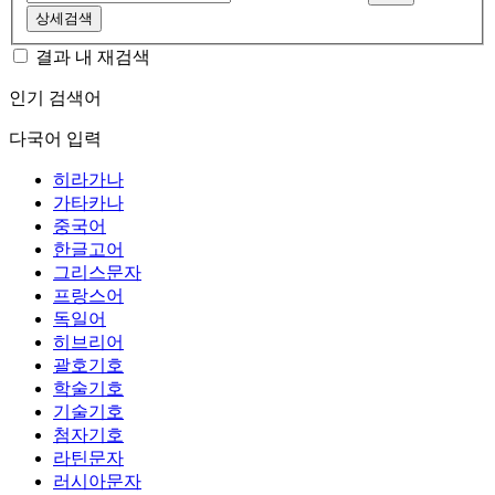
상세검색
결과 내 재검색
인기 검색어
다국어 입력
히라가나
가타카나
중국어
한글고어
그리스문자
프랑스어
독일어
히브리어
괄호기호
학술기호
기술기호
첨자기호
라틴문자
러시아문자