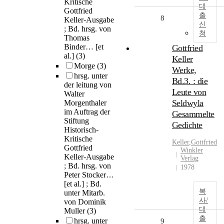
Kritische
대
Gottfried
출
8
Keller-Ausgabe
신
; Bd. hrsg. von
청
Thomas
Binder… [et
Gottfried
al.]
(3)
Keller
Morge
(3)
Werke,
hrsg. unter
Bd.3. : die
der leitung von
Leute von
Walter
Seldwyla
Morgenthaler
im Auftrag der
Gesammelte
Stiftung
Gedichte
Historisch-
Kritische
Keller
,
Gottfried
Gottfried
Winkler
Keller-Ausgabe
Verlag
; Bd. hrsg. von
1978
Peter Stocker…
[et al.] ; Bd.
복
unter Mitarb.
사/
von Dominik
대
Muller
(3)
출
hrsg. unter
9