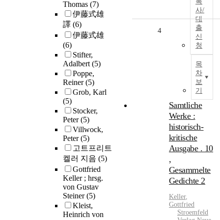
복
Thomas
(7)
사/
伊藤式雄
대
譯
(6)
출
4
伊藤式雄
신
(6)
청
Stifter,
Adalbert
(5)
목
Poppe,
차
Reiner
(5)
보
기
Grob, Karl
(5)
Samtliche
Stocker,
Werke :
Peter
(5)
historisch-
Villwock,
kritische
Peter
(5)
Ausgabe . 10
고트프리트
켈러 지음
(5)
,
Gottfried
Gesammelte
Keller ; hrsg.
Gedichte 2
von Gustav
Steiner
(5)
Keller
,
Gottfried
Kleist,
Stroemfeld
Heinrich von