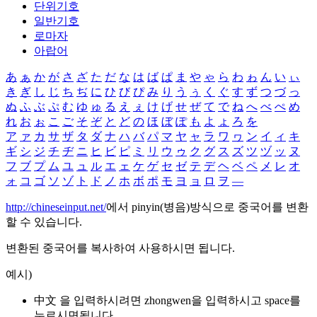
단위기호
일반기호
로마자
아랍어
あ
ぁ
か
が
さ
ざ
た
だ
な
は
ば
ぱ
ま
や
ゃ
ら
わ
ゎ
ん
い
ぃ
き
ぎ
し
じ
ち
ぢ
に
ひ
び
ぴ
み
り
う
ぅ
く
ぐ
す
ず
つ
づ
っ
ぬ
ふ
ぶ
ぷ
む
ゆ
ゅ
る
え
ぇ
け
げ
せ
ぜ
て
で
ね
へ
べ
ぺ
め
れ
お
ぉ
こ
ご
そ
ぞ
と
ど
の
ほ
ぼ
ぽ
も
よ
ょ
ろ
を
ア
ァ
カ
サ
ザ
タ
ダ
ナ
ハ
バ
パ
マ
ヤ
ャ
ラ
ワ
ヮ
ン
イ
ィ
キ
ギ
シ
ジ
チ
ヂ
ニ
ヒ
ビ
ピ
ミ
リ
ウ
ゥ
ク
グ
ス
ズ
ツ
ヅ
ッ
ヌ
フ
ブ
プ
ム
ユ
ュ
ル
エ
ェ
ケ
ゲ
セ
ゼ
テ
デ
ヘ
ベ
ペ
メ
レ
オ
ォ
コ
ゴ
ソ
ゾ
ト
ド
ノ
ホ
ボ
ポ
モ
ヨ
ョ
ロ
ヲ
―
http://chineseinput.net/
에서 pinyin(병음)방식으로 중국어를 변환
할 수 있습니다.
변환된 중국어를 복사하여 사용하시면 됩니다.
예시)
中文 을 입력하시려면
zhongwen
을 입력하시고 space를
누르시면됩니다.