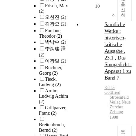
출
Frisch, Max
10
신
(2)
청
오한진
(2)
김광요
(2)
Samtliche
Fontane,
Werke :
Theodor
(2)
historisch-
박남수
(2)
kritische
李炳璨 譯
Ausgabe .
(2)
23.1 , Das
이광일
(2)
Sinngedicht :
Buchner,
Apparat 1 zu
Georg
(2)
Band 7
Tieck,
Ludwig
(2)
Keller
,
Arnim,
Gottfried
Ludwig Achim
Stroemfeld
(2)
Verlag Neue
Zurcher
Grillparzer,
Zeitung
Franz
(2)
1998
Breitenbruch,
Bernd
(2)
복