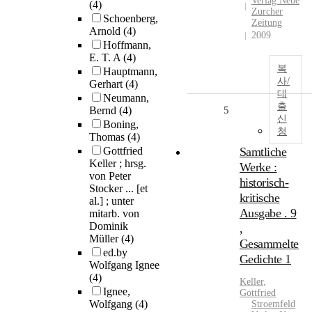
Verlag Neue
(4)
Zurcher
Schoenberg,
Zeitung
Arnold
(4)
2009
Hoffmann,
E. T. A
(4)
복
Hauptmann,
사/
Gerhart
(4)
대
Neumann,
출
Bernd
(4)
5
신
Boning,
청
Thomas
(4)
Gottfried
Samtliche
Keller ; hrsg.
Werke :
von Peter
historisch-
Stocker ... [et
kritische
al.] ; unter
Ausgabe . 9
mitarb. von
Dominik
,
Müller
(4)
Gesammelte
ed.by
Gedichte 1
Wolfgang Ignee
(4)
Keller
,
Ignee,
Gottfried
Wolfgang
(4)
Stroemfeld