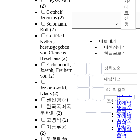
Heyse, Paul
사/
(2)
대
Gotthelf,
출
Jeremias
(2)
신
Selbmann,
청
Rolf
(2)
Gottfried
Keller ;
내보내기
herausgegeben
내책장담기
von Clemens
한글로보기
Heselhaus
(2)
Eichendorff,
정확도순
Joseph, Freiherr
von
(2)
내림차순
정확도
Jeziorkowski,
순
10개씩 출력
내림차순
Klaus
(2)
인기도
권선형
(2)
순
조회
10개씩
한국독어독
연도순
출력
문학회
(2)
제목순
20개씩
고영석
(2)
저자순
출력
이등무웅
발행기
30개씩
(2)
관순
출력
吳漢眞 編