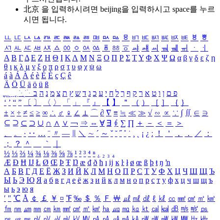
北京 을 입력하시려면
beijing
을 입력하시고 space를 누르
시면 됩니다.
ㅥ
ㅦ
ㅧ
ㅨ
ㅩ
ㅪ
ㅫ
ㅬ
ㅭ
ㅮ
ㅯ
ㅰ
ㅱ
ㅲ
ㅳ
ㅴ
ㅵ
ㅶ
ㅷ
ㅸ
ㅹ
ㅺ
ㅻ
ㅼ
ㅽ
ㅾ
ㅿ
ㆀ
ㆁ
ㆂ
ㆃ
ㆄ
ㆅ
ㆆ
ㆇ
ㆈ
ㆉ
ㆊ
ㆋ
ㆌ
ㆍ
ㆎ
Α
Β
Γ
Δ
Ε
Ζ
Η
Θ
Ι
Κ
Λ
Μ
Ν
Ξ
Ο
Π
Ρ
Σ
Τ
Υ
Φ
Χ
Ψ
Ω
α
β
γ
δ
ε
ζ
η
θ
ι
κ
λ
μ
ν
ξ
ο
π
ρ
σ
τ
υ
φ
χ
ψ
ω
á
à
Á
À
é
è
É
È
ç
Ç
ê
Ä
Ö
Ü
ä
ö
ü
ß
ְ
ֳ
ֲ
ֱ
ָ
ַ
ֵ
ֶ
ִ
ֹ
ּ
ֻ
ׂ
ׁ
ּ
ב
ה
נ
מ
צ
ת
ץ
ש
ד
ג
כ
ע
י
ח
ל
ך
ף
ק
ר
א
ט
ו
ן
ם
פ
‘
’
“
”
〔
〕
〈
〉
「
」
『
』
【
】
＂
（
）
［
］
｛
｝
±
×
÷
≠
≤
≥
∞
∴
♂
♀
∠
⊥
⌒
∂
∇
≡
≒
≪
≫
√
∽
∝
∵
∫
∬
∈
∋
⊆
⊇
⊂
⊃
∪
∩
∧
∨
￢
⇒
⇔
∀
∃
∮
∑
∏
＋
－
＜
＝
＞
、
。
·
‥
…
¨
〃
―
∥
＼
∼
´
～
ˇ
˘
˝
˚
˙
¸
˛
¡
¿
ː
！
＇
，
．
／
：
；
？
＾
＿
｀
｜
½
⅓
⅔
¼
¾
⅛
⅜
⅝
⅞
¹
²
³
⁴
ⁿ
₁
₂
₃
₄
Æ
Ð
Ħ
Ĳ
Ł
Ø
Œ
Þ
Ŧ
Ŋ
æ
đ
ð
ħ
ı
ĳ
ĸ
ŀ
ł
ø
œ
ß
þ
ŧ
ŋ
ŉ
А
Б
В
Г
Д
Е
Ё
Ж
З
И
Й
К
Л
М
Н
О
П
Р
С
Т
У
Ф
Х
Ц
Ч
Ш
Щ
Ъ
Ы
Ь
Э
Ю
Я
а
б
в
г
д
е
ё
ж
з
и
й
к
л
м
н
о
п
р
с
т
у
ф
х
ц
ч
ш
щ
ъ
ы
ь
э
ю
я
′
″
℃
Å
￠
￡
￥
¤
℉
‰
＄
％
Ｆ
￦
㎕
㎖
㎗
ℓ
㎘
㏄
㎣
㎤
㎥
㎦
㎙
㎚
㎛
㎜
㎝
㎞
㎟
㎠
㎡
㎢
㏊
㎍
㎎
㎏
㏏
㎈
㎉
㏈
㎧
㎨
㎰
㎱
㎲
㎳
㎴
㎵
㎶
㎷
㎸
㎹
㎀
㎁
㎂
㎃
㎄
㎺
㎻
㎽
㎾
㎿
㎐
㎑