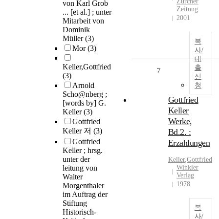
Zurcher
von Karl Grob
Zeitung
... [et al.] ; unter
2001
Mitarbeit von
Dominik
Müller
(3)
복
Mor
(3)
사/
대
Keller,Gottfried
출
7
(3)
신
Arnold
청
Scho@nberg ;
Gottfried
[words by] G.
Keller
Keller
(3)
Werke,
Gottfried
Keller 저
(3)
Bd.2. :
Gottfried
Erzahlungen
Keller ; hrsg.
unter der
Keller
,
Gottfried
leitung von
Winkler
Verlag
Walter
1978
Morgenthaler
im Auftrag der
Stiftung
복
Historisch-
사/