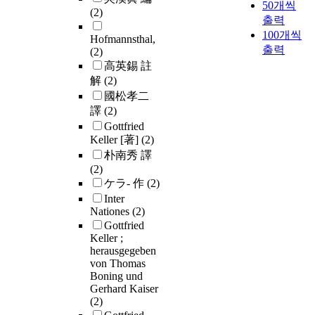
50개씩
(2)
출력
100개씩
Hofmannsthal,
출력
(2)
高英錫 註
解
(2)
國松孝二
譯
(2)
Gottfried
Keller [著]
(2)
朴南秀 譯
(2)
ケラ- 作
(2)
Inter
Nationes
(2)
Gottfried
Keller ;
herausgegeben
von Thomas
Boning und
Gerhard Kaiser
(2)