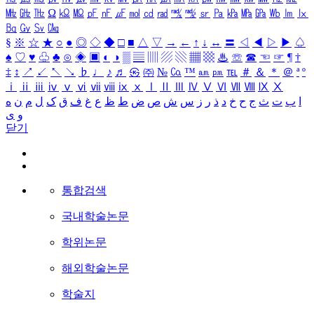
㎒
㎓
㎔
Ω
㏀
㏁
㎊
㎋
㎌
㏖
㏅
㎭
㎮
㎯
㏛
㎩
㎪
㎫
㎬
㏝
㏐
㏓
㏃
㏉
㏜
㏆
§
※
☆
★
○
●
◎
◇
◆
□
■
△
▽
→
←
↑
↓
↔
〓
◁
◀
▷
▶
♤
♠
♡
♥
♧
♣
⊙
◈
▣
◐
◑
▒
▤
▥
▨
▧
▦
▩
♨
☏
☎
☜
☞
¶
†
‡
↕
↗
↙
↖
↘
♭
♩
♪
♬
㉿
㈜
№
㏇
™
㏂
㏘
℡
＃
＆
＊
＠
ª
º
ⅰ
ⅱ
ⅲ
ⅳ
ⅴ
ⅵ
ⅶ
ⅷ
ⅸ
ⅹ
Ⅰ
Ⅱ
Ⅲ
Ⅳ
Ⅴ
Ⅵ
Ⅶ
Ⅷ
Ⅸ
Ⅹ
ا
ب
ت
ث
ج
ح
خ
د
ذ
ر
ز
س
ش
ص
ض
ط
ظ
ع
غ
ف
ق
ک
ل
م
ن
ه
و
ی
닫기
통합검색
국내학술논문
학위논문
해외학술논문
학술지