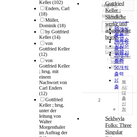
Keller
(102)
Gottfried
내림차순
정확도
Enders, Carl
Keller :
(18)
순
10개씩 출력
Sämtliche
내림차순
Müller,
인기도
werke und
Dominik
(18)
순
조회
10개씩
ausgewählte
by Gottfried
연도순
출력
briefe
Keller
(14)
제목순
20개씩
von
저자순
Keller
,
출력
Gottfried Keller
Gottfried
발행기
(12)
30개씩
Carl Hanser
관순
von
출력
Verlag
Gottfried Keller
1958
50개씩
; hrsg. mit
출력
einem
100개씩
복
Nachwort von
출력
사/
Carl Enders
대
(12)
출
Gottfried
2
신
Keller ; hrsg.
청
unter der
leitung von
Seldwyla
Walter
Folks: Three
Morgenthaler
Singular
im Auftrag der