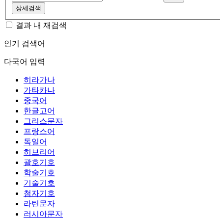
상세검색
결과 내 재검색
인기 검색어
다국어 입력
히라가나
가타카나
중국어
한글고어
그리스문자
프랑스어
독일어
히브리어
괄호기호
학술기호
기술기호
첨자기호
라틴문자
러시아문자