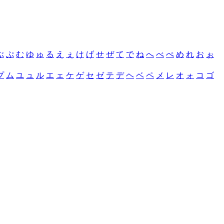
ぶ
ぷ
む
ゆ
ゅ
る
え
ぇ
け
げ
せ
ぜ
て
で
ね
へ
べ
ぺ
め
れ
お
ぉ
プ
ム
ユ
ュ
ル
エ
ェ
ケ
ゲ
セ
ゼ
テ
デ
ヘ
ベ
ペ
メ
レ
オ
ォ
コ
ゴ