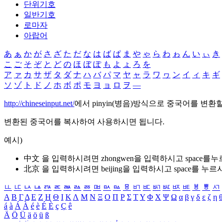
단위기호
일반기호
로마자
아랍어
あ
ぁ
か
が
さ
ざ
た
だ
な
は
ば
ぱ
ま
や
ゃ
ら
わ
ゎ
ん
い
ぃ
き
こ
ご
そ
ぞ
と
ど
の
ほ
ぼ
ぽ
も
よ
ょ
ろ
を
ア
ァ
カ
サ
ザ
タ
ダ
ナ
ハ
バ
パ
マ
ヤ
ャ
ラ
ワ
ヮ
ン
イ
ィ
キ
ギ
ソ
ゾ
ト
ド
ノ
ホ
ボ
ポ
モ
ヨ
ョ
ロ
ヲ
―
http://chineseinput.net/
에서 pinyin(병음)방식으로 중국어를 변환
변환된 중국어를 복사하여 사용하시면 됩니다.
예시)
中文 을 입력하시려면
zhongwen
을 입력하시고 space를
北京 을 입력하시려면
beijing
을 입력하시고 space를 누르
ㅥ
ㅦ
ㅧ
ㅨ
ㅩ
ㅪ
ㅫ
ㅬ
ㅭ
ㅮ
ㅯ
ㅰ
ㅱ
ㅲ
ㅳ
ㅴ
ㅵ
ㅶ
ㅷ
ㅸ
ㅹ
ㅺ
Α
Β
Γ
Δ
Ε
Ζ
Η
Θ
Ι
Κ
Λ
Μ
Ν
Ξ
Ο
Π
Ρ
Σ
Τ
Υ
Φ
Χ
Ψ
Ω
α
β
γ
δ
ε
ζ
η
á
à
Á
À
é
è
É
È
ç
Ç
ê
Ä
Ö
Ü
ä
ö
ü
ß