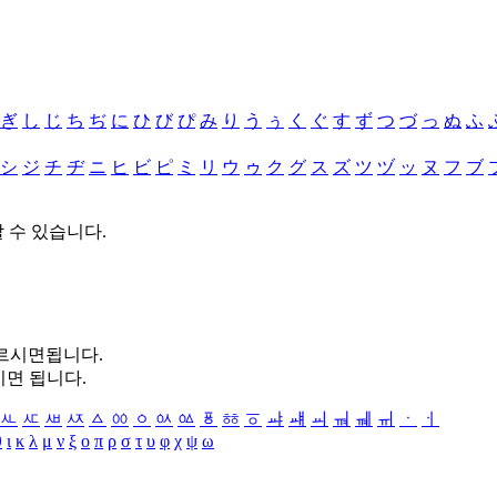
ぎ
し
じ
ち
ぢ
に
ひ
び
ぴ
み
り
う
ぅ
く
ぐ
す
ず
つ
づ
っ
ぬ
ふ
シ
ジ
チ
ヂ
ニ
ヒ
ビ
ピ
ミ
リ
ウ
ゥ
ク
グ
ス
ズ
ツ
ヅ
ッ
ヌ
フ
ブ
할 수 있습니다.
누르시면됩니다.
시면 됩니다.
ㅻ
ㅼ
ㅽ
ㅾ
ㅿ
ㆀ
ㆁ
ㆂ
ㆃ
ㆄ
ㆅ
ㆆ
ㆇ
ㆈ
ㆉ
ㆊ
ㆋ
ㆌ
ㆍ
ㆎ
θ
ι
κ
λ
μ
ν
ξ
ο
π
ρ
σ
τ
υ
φ
χ
ψ
ω