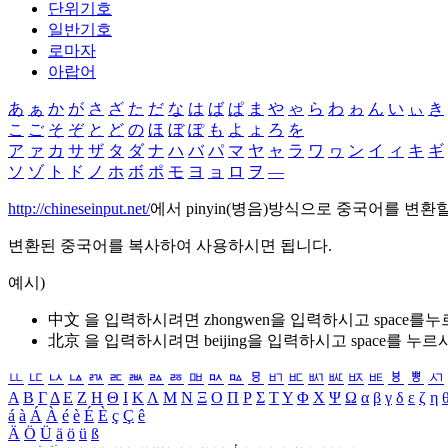
단위기호
일반기호
로마자
아랍어
あ
ぁ
か
が
さ
ざ
た
だ
な
は
ば
ぱ
ま
や
ゃ
ら
わ
ゎ
ん
い
ぃ
き
こ
ご
そ
ぞ
と
ど
の
ほ
ぼ
ぽ
も
よ
ょ
ろ
を
ア
ァ
カ
サ
ザ
タ
ダ
ナ
ハ
バ
パ
マ
ヤ
ャ
ラ
ワ
ヮ
ン
イ
ィ
キ
ギ
ソ
ゾ
ト
ド
ノ
ホ
ボ
ポ
モ
ヨ
ョ
ロ
ヲ
―
http://chineseinput.net/
에서 pinyin(병음)방식으로 중국어를 변환
변환된 중국어를 복사하여 사용하시면 됩니다.
예시)
中文 을 입력하시려면
zhongwen
을 입력하시고 space를
北京 을 입력하시려면
beijing
을 입력하시고 space를 누르
ㅥ
ㅦ
ㅧ
ㅨ
ㅩ
ㅪ
ㅫ
ㅬ
ㅭ
ㅮ
ㅯ
ㅰ
ㅱ
ㅲ
ㅳ
ㅴ
ㅵ
ㅶ
ㅷ
ㅸ
ㅹ
ㅺ
Α
Β
Γ
Δ
Ε
Ζ
Η
Θ
Ι
Κ
Λ
Μ
Ν
Ξ
Ο
Π
Ρ
Σ
Τ
Υ
Φ
Χ
Ψ
Ω
α
β
γ
δ
ε
ζ
η
á
à
Á
À
é
è
É
È
ç
Ç
ê
Ä
Ö
Ü
ä
ö
ü
ß