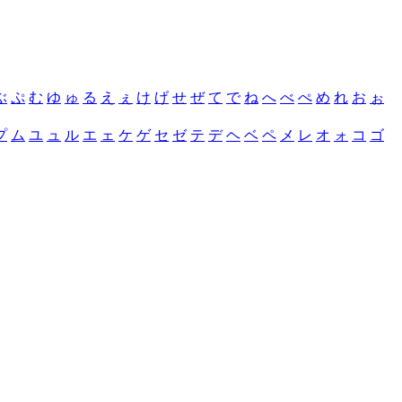
ぶ
ぷ
む
ゆ
ゅ
る
え
ぇ
け
げ
せ
ぜ
て
で
ね
へ
べ
ぺ
め
れ
お
ぉ
プ
ム
ユ
ュ
ル
エ
ェ
ケ
ゲ
セ
ゼ
テ
デ
ヘ
ベ
ペ
メ
レ
オ
ォ
コ
ゴ