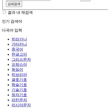
상세검색
결과 내 재검색
인기 검색어
다국어 입력
히라가나
가타카나
중국어
한글고어
그리스문자
프랑스어
독일어
히브리어
괄호기호
학술기호
기술기호
첨자기호
라틴문자
러시아문자