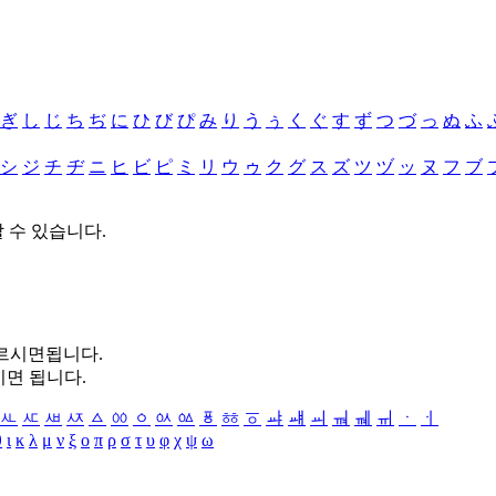
ぎ
し
じ
ち
ぢ
に
ひ
び
ぴ
み
り
う
ぅ
く
ぐ
す
ず
つ
づ
っ
ぬ
ふ
シ
ジ
チ
ヂ
ニ
ヒ
ビ
ピ
ミ
リ
ウ
ゥ
ク
グ
ス
ズ
ツ
ヅ
ッ
ヌ
フ
ブ
할 수 있습니다.
누르시면됩니다.
시면 됩니다.
ㅻ
ㅼ
ㅽ
ㅾ
ㅿ
ㆀ
ㆁ
ㆂ
ㆃ
ㆄ
ㆅ
ㆆ
ㆇ
ㆈ
ㆉ
ㆊ
ㆋ
ㆌ
ㆍ
ㆎ
θ
ι
κ
λ
μ
ν
ξ
ο
π
ρ
σ
τ
υ
φ
χ
ψ
ω