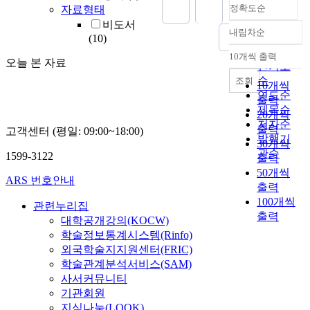
정확도순
자료형태
비도서
내림차순
정확도
(10)
순
10개씩 출력
내림차순
오늘 본 자료
인기도
순
조회
10개씩
연도순
출력
제목순
20개씩
저자순
출력
고객센터 (평일: 09:00~18:00)
발행기
30개씩
관순
1599-3122
출력
50개씩
ARS 번호안내
출력
100개씩
관련누리집
출력
대학공개강의(KOCW)
학술정보통계시스템(Rinfo)
외국학술지지원센터(FRIC)
학술관계분석서비스(SAM)
사서커뮤니티
기관회원
지식나눔(LOOK)