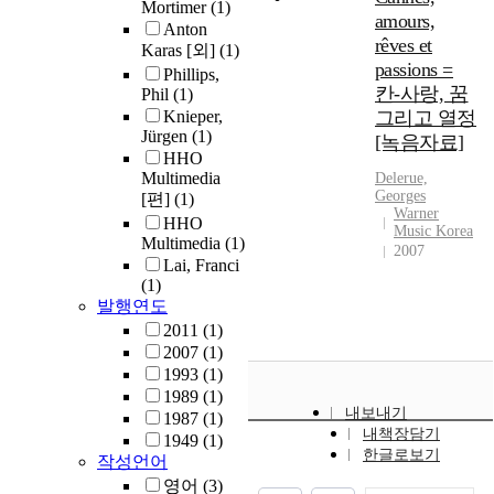
Mortimer
(1)
amours,
Anton
rêves et
Karas [외]
(1)
passions =
Phillips,
칸-사랑, 꿈
Phil
(1)
Knieper,
그리고 열정
Jürgen
(1)
[녹음자료]
HHO
Multimedia
Delerue,
Georges
[편]
(1)
Warner
HHO
Music Korea
Multimedia
(1)
2007
Lai, Franci
(1)
발행연도
2011
(1)
2007
(1)
1993
(1)
1989
(1)
내보내기
1987
(1)
내책장담기
1949
(1)
한글로보기
작성언어
영어
(3)