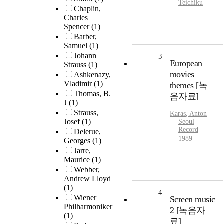
Teichiku
Chaplin,
Charles
Spencer
(1)
Barber,
Samuel
(1)
Johann
3
European
Strauss
(1)
movies
Ashkenazy,
Vladimir
(1)
themes [녹
Thomas, B.
음자료]
J
(1)
Strauss,
Karas
,
Anton
Josef
(1)
Seoul
Record
Delerue,
1989
Georges
(1)
Jarre,
Maurice
(1)
Webber,
Andrew Lloyd
(1)
4
Wiener
Screen music
Philharmoniker
2 [녹음자
(1)
료]