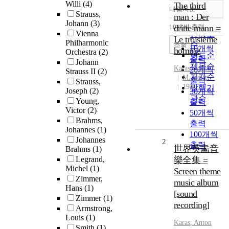
Willi
(4)
The third
내림차순
정확도
Strauss,
man : Der
Johann
(3)
순
10개씩 출력
dritte mann =
내림차순
Vienna
인기도
Le troisième
Philharmonic
순
조회
10개씩
homme
Orchestra
(2)
연도순
출력
Johann
제목순
Karas
,
Anton
20개씩
Strauss II
(2)
저자순
M. Reift
출력
Strauss,
1949
발행기
Joseph
(2)
30개씩
관순
Young,
출력
Victor
(2)
50개씩
Brahms,
출력
Johannes
(1)
100개씩
Johannes
2
출력
世界英畵音
Brahms
(1)
Legrand,
樂全集 =
Michel
(1)
Screen theme
Zimmer,
music album
Hans
(1)
[sound
Zimmer
(1)
recording]
Armstrong,
Louis
(1)
Karas
,
Anton
Smith
(1)