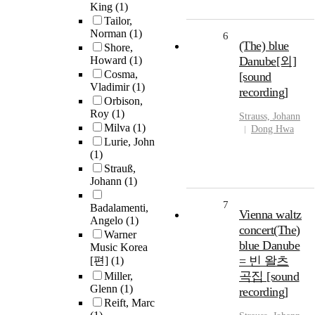
King
(1)
Tailor,
Norman
(1)
6
(The) blue
Shore,
Howard
(1)
Danube[외]
Cosma,
[sound
Vladimir
(1)
recording]
Orbison,
Roy
(1)
Strauss, Johann
Milva
(1)
Dong Hwa
Lurie, John
(1)
Strauß,
Johann
(1)
7
Badalamenti,
Vienna waltz
Angelo
(1)
concert(The)
Warner
blue Danube
Music Korea
= 빈 왈츠
[편]
(1)
곡집 [sound
Miller,
Glenn
(1)
recording]
Reift, Marc