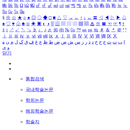
㎒
㎓
㎔
Ω
㏀
㏁
㎊
㎋
㎌
㏖
㏅
㎭
㎮
㎯
㏛
㎩
㎪
㎫
㎬
㏝
㏐
㏓
㏃
㏉
㏜
㏆
§
※
☆
★
○
●
◎
◇
◆
□
■
△
▽
→
←
↑
↓
↔
〓
◁
◀
▷
▶
♤
♠
♡
♥
♧
♣
⊙
◈
▣
◐
◑
▒
▤
▥
▨
▧
▦
▩
♨
☏
☎
☜
☞
¶
†
‡
↕
↗
↙
↖
↘
♭
♩
♪
♬
㉿
㈜
№
㏇
™
㏂
㏘
℡
＃
＆
＊
＠
ª
º
ⅰ
ⅱ
ⅲ
ⅳ
ⅴ
ⅵ
ⅶ
ⅷ
ⅸ
ⅹ
Ⅰ
Ⅱ
Ⅲ
Ⅳ
Ⅴ
Ⅵ
Ⅶ
Ⅷ
Ⅸ
Ⅹ
ا
ب
ت
ث
ج
ح
خ
د
ذ
ر
ز
س
ش
ص
ض
ط
ظ
ع
غ
ف
ق
ک
ل
م
ن
ه
و
ی
닫기
통합검색
국내학술논문
학위논문
해외학술논문
학술지