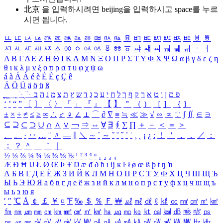
北京 을 입력하시려면
beijing
을 입력하시고 space를 누르
시면 됩니다.
ㅥ
ㅦ
ㅧ
ㅨ
ㅩ
ㅪ
ㅫ
ㅬ
ㅭ
ㅮ
ㅯ
ㅰ
ㅱ
ㅲ
ㅳ
ㅴ
ㅵ
ㅶ
ㅷ
ㅸ
ㅹ
ㅺ
ㅻ
ㅼ
ㅽ
ㅾ
ㅿ
ㆀ
ㆁ
ㆂ
ㆃ
ㆄ
ㆅ
ㆆ
ㆇ
ㆈ
ㆉ
ㆊ
ㆋ
ㆌ
ㆍ
ㆎ
Α
Β
Γ
Δ
Ε
Ζ
Η
Θ
Ι
Κ
Λ
Μ
Ν
Ξ
Ο
Π
Ρ
Σ
Τ
Υ
Φ
Χ
Ψ
Ω
α
β
γ
δ
ε
ζ
η
θ
ι
κ
λ
μ
ν
ξ
ο
π
ρ
σ
τ
υ
φ
χ
ψ
ω
á
à
Á
À
é
è
É
È
ç
Ç
ê
Ä
Ö
Ü
ä
ö
ü
ß
ְ
ֳ
ֲ
ֱ
ָ
ַ
ֵ
ֶ
ִ
ֹ
ּ
ֻ
ׂ
ׁ
ּ
ב
ה
נ
מ
צ
ת
ץ
ש
ד
ג
כ
ע
י
ח
ל
ך
ף
ק
ר
א
ט
ו
ן
ם
פ
‘
’
“
”
〔
〕
〈
〉
「
」
『
』
【
】
＂
（
）
［
］
｛
｝
±
×
÷
≠
≤
≥
∞
∴
♂
♀
∠
⊥
⌒
∂
∇
≡
≒
≪
≫
√
∽
∝
∵
∫
∬
∈
∋
⊆
⊇
⊂
⊃
∪
∩
∧
∨
￢
⇒
⇔
∀
∃
∮
∑
∏
＋
－
＜
＝
＞
、
。
·
‥
…
¨
〃
―
∥
＼
∼
´
～
ˇ
˘
˝
˚
˙
¸
˛
¡
¿
ː
！
＇
，
．
／
：
；
？
＾
＿
｀
｜
½
⅓
⅔
¼
¾
⅛
⅜
⅝
⅞
¹
²
³
⁴
ⁿ
₁
₂
₃
₄
Æ
Ð
Ħ
Ĳ
Ł
Ø
Œ
Þ
Ŧ
Ŋ
æ
đ
ð
ħ
ı
ĳ
ĸ
ŀ
ł
ø
œ
ß
þ
ŧ
ŋ
ŉ
А
Б
В
Г
Д
Е
Ё
Ж
З
И
Й
К
Л
М
Н
О
П
Р
С
Т
У
Ф
Х
Ц
Ч
Ш
Щ
Ъ
Ы
Ь
Э
Ю
Я
а
б
в
г
д
е
ё
ж
з
и
й
к
л
м
н
о
п
р
с
т
у
ф
х
ц
ч
ш
щ
ъ
ы
ь
э
ю
я
′
″
℃
Å
￠
￡
￥
¤
℉
‰
＄
％
Ｆ
￦
㎕
㎖
㎗
ℓ
㎘
㏄
㎣
㎤
㎥
㎦
㎙
㎚
㎛
㎜
㎝
㎞
㎟
㎠
㎡
㎢
㏊
㎍
㎎
㎏
㏏
㎈
㎉
㏈
㎧
㎨
㎰
㎱
㎲
㎳
㎴
㎵
㎶
㎷
㎸
㎹
㎀
㎁
㎂
㎃
㎄
㎺
㎻
㎽
㎾
㎿
㎐
㎑