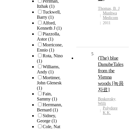
Perlman,
Itzhak
(1)
Thomas, B. J
Tuckwell,
Munhwa
Barry
(1)
Medicom
Alford,
2011
Kenneth J
(1)
Piazzolla,
Astor
(1)
Morricone,
Ennio
(1)
5
Rota, Nino
(The) blue
(1)
DanubeTales
Williams,
from the
Andy
(1)
Vienna
Mortimer,
John Glenesk
woods [녹음
(1)
자료]
Fain,
Sammy
(1)
Boskovsky,
Willi
Herrmann,
Polydore
Bernard
(1)
K.K.
Sidney,
George
(1)
Cole, Nat