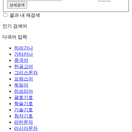
상세검색
결과 내 재검색
인기 검색어
다국어 입력
히라가나
가타카나
중국어
한글고어
그리스문자
프랑스어
독일어
히브리어
괄호기호
학술기호
기술기호
첨자기호
라틴문자
러시아문자