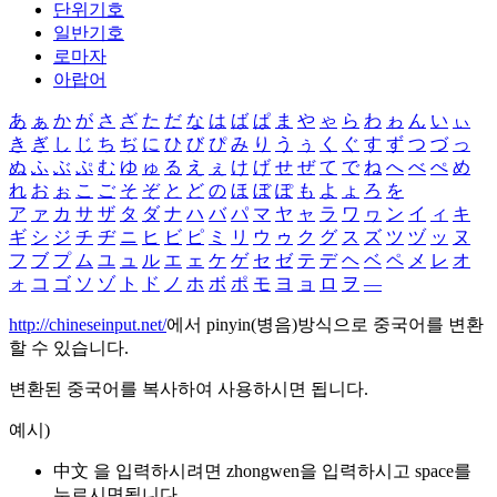
단위기호
일반기호
로마자
아랍어
あ
ぁ
か
が
さ
ざ
た
だ
な
は
ば
ぱ
ま
や
ゃ
ら
わ
ゎ
ん
い
ぃ
き
ぎ
し
じ
ち
ぢ
に
ひ
び
ぴ
み
り
う
ぅ
く
ぐ
す
ず
つ
づ
っ
ぬ
ふ
ぶ
ぷ
む
ゆ
ゅ
る
え
ぇ
け
げ
せ
ぜ
て
で
ね
へ
べ
ぺ
め
れ
お
ぉ
こ
ご
そ
ぞ
と
ど
の
ほ
ぼ
ぽ
も
よ
ょ
ろ
を
ア
ァ
カ
サ
ザ
タ
ダ
ナ
ハ
バ
パ
マ
ヤ
ャ
ラ
ワ
ヮ
ン
イ
ィ
キ
ギ
シ
ジ
チ
ヂ
ニ
ヒ
ビ
ピ
ミ
リ
ウ
ゥ
ク
グ
ス
ズ
ツ
ヅ
ッ
ヌ
フ
ブ
プ
ム
ユ
ュ
ル
エ
ェ
ケ
ゲ
セ
ゼ
テ
デ
ヘ
ベ
ペ
メ
レ
オ
ォ
コ
ゴ
ソ
ゾ
ト
ド
ノ
ホ
ボ
ポ
モ
ヨ
ョ
ロ
ヲ
―
http://chineseinput.net/
에서 pinyin(병음)방식으로 중국어를 변환
할 수 있습니다.
변환된 중국어를 복사하여 사용하시면 됩니다.
예시)
中文 을 입력하시려면
zhongwen
을 입력하시고 space를
누르시면됩니다.