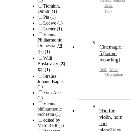
(1)
Strauss, Johann
Tiomkin,
삼성
Dimitri
(1)
1987
Pla
(1)
Loewe
(1)
Lerner
(1)
Vienna
Philharmonic
8
Orchestra [연
Cinemagic .
주]
(1)
5 [sound
Willi
recording]
Boskovsky [지
휘]
(1)
Reift, Marc
Marcophon
Strauss,
Johann Baptist
(1)
Four Aces
(1)
Vienna
9
philharmonic
Trio for
orchestra
(1)
violin, horn
edited by
and
Marc Reift
(1)
pianoTales