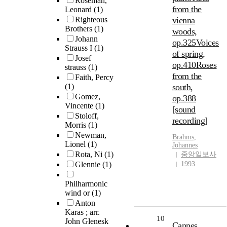
Roseman,
from the
Leonard
(1)
Righteous
vienna
Brothers
(1)
woods,
Johann
op.325Voices
Strauss I
(1)
of spring,
Josef
op.410Roses
strauss
(1)
from the
Faith, Percy
(1)
south,
Gomez,
op.388
Vincente
(1)
[sound
Stoloff,
recording]
Morris
(1)
Newman,
Brahms,
Lionel
(1)
Johannes
Rota, Ni
(1)
중앙일보사
Glennie
(1)
1993
Philharmonic
wind or
(1)
Anton
Karas ; arr.
10
John Glenesk
Cannes,