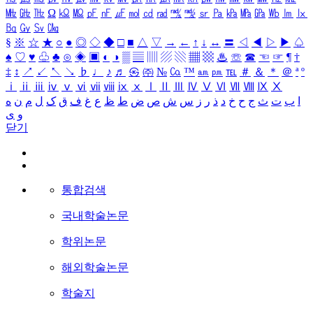
㎒
㎓
㎔
Ω
㏀
㏁
㎊
㎋
㎌
㏖
㏅
㎭
㎮
㎯
㏛
㎩
㎪
㎫
㎬
㏝
㏐
㏓
㏃
㏉
㏜
㏆
§
※
☆
★
○
●
◎
◇
◆
□
■
△
▽
→
←
↑
↓
↔
〓
◁
◀
▷
▶
♤
♠
♡
♥
♧
♣
⊙
◈
▣
◐
◑
▒
▤
▥
▨
▧
▦
▩
♨
☏
☎
☜
☞
¶
†
‡
↕
↗
↙
↖
↘
♭
♩
♪
♬
㉿
㈜
№
㏇
™
㏂
㏘
℡
＃
＆
＊
＠
ª
º
ⅰ
ⅱ
ⅲ
ⅳ
ⅴ
ⅵ
ⅶ
ⅷ
ⅸ
ⅹ
Ⅰ
Ⅱ
Ⅲ
Ⅳ
Ⅴ
Ⅵ
Ⅶ
Ⅷ
Ⅸ
Ⅹ
ا
ب
ت
ث
ج
ح
خ
د
ذ
ر
ز
س
ش
ص
ض
ط
ظ
ع
غ
ف
ق
ک
ل
م
ن
ه
و
ی
닫기
통합검색
국내학술논문
학위논문
해외학술논문
학술지