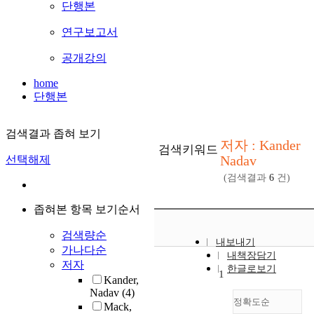
단행본
연구보고서
공개강의
home
단행본
검색결과 좁혀 보기
저자 : Kander
검색키워드
Nadav
선택해제
(검색결과
6
건)
좁혀본 항목 보기순서
검색량순
내보내기
가나다순
내책장담기
저자
한글로보기
1
Kander,
Nadav
(4)
정확도순
Mack,