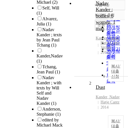
Michael
(2)
Nadav
내림차순
정확도
Self, Will
Kander :
(1)
순
10개씩 출력
bodies, 6
내림차순
Alvarez,
인기도
women, 1
Julia
(1)
순
조회
10개씩
man
Nadav
연도순
출력
Kander ; texts
제목순
Kander
,
Nadav
20개씩
by Jean Paul
Hatje Cantz
저자순
Tchang
(1)
출력
Verlag
발행기
30개씩
2012
관순
Kander,Nadav
출력
(1)
50개씩
복사/
Tchang,
출력
대출
Jean Paul
(1)
100개씩
신청
Nadav
출력
Kander ; with
2
Dust
texts by Will
Self and
Kander
,
Nadav
Nadav
Hatje Cantz
Kander
(1)
2014
Anderson,
Stephanie
(1)
edited by
복사/
Michael Mack
대출