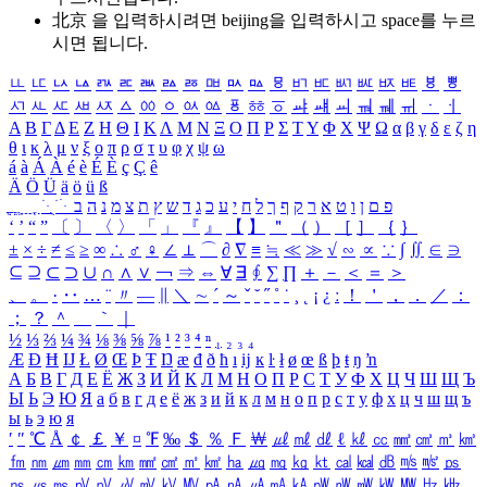
北京 을 입력하시려면
beijing
을 입력하시고 space를 누르
시면 됩니다.
ㅥ
ㅦ
ㅧ
ㅨ
ㅩ
ㅪ
ㅫ
ㅬ
ㅭ
ㅮ
ㅯ
ㅰ
ㅱ
ㅲ
ㅳ
ㅴ
ㅵ
ㅶ
ㅷ
ㅸ
ㅹ
ㅺ
ㅻ
ㅼ
ㅽ
ㅾ
ㅿ
ㆀ
ㆁ
ㆂ
ㆃ
ㆄ
ㆅ
ㆆ
ㆇ
ㆈ
ㆉ
ㆊ
ㆋ
ㆌ
ㆍ
ㆎ
Α
Β
Γ
Δ
Ε
Ζ
Η
Θ
Ι
Κ
Λ
Μ
Ν
Ξ
Ο
Π
Ρ
Σ
Τ
Υ
Φ
Χ
Ψ
Ω
α
β
γ
δ
ε
ζ
η
θ
ι
κ
λ
μ
ν
ξ
ο
π
ρ
σ
τ
υ
φ
χ
ψ
ω
á
à
Á
À
é
è
É
È
ç
Ç
ê
Ä
Ö
Ü
ä
ö
ü
ß
ְ
ֳ
ֲ
ֱ
ָ
ַ
ֵ
ֶ
ִ
ֹ
ּ
ֻ
ׂ
ׁ
ּ
ב
ה
נ
מ
צ
ת
ץ
ש
ד
ג
כ
ע
י
ח
ל
ך
ף
ק
ר
א
ט
ו
ן
ם
פ
‘
’
“
”
〔
〕
〈
〉
「
」
『
』
【
】
＂
（
）
［
］
｛
｝
±
×
÷
≠
≤
≥
∞
∴
♂
♀
∠
⊥
⌒
∂
∇
≡
≒
≪
≫
√
∽
∝
∵
∫
∬
∈
∋
⊆
⊇
⊂
⊃
∪
∩
∧
∨
￢
⇒
⇔
∀
∃
∮
∑
∏
＋
－
＜
＝
＞
、
。
·
‥
…
¨
〃
―
∥
＼
∼
´
～
ˇ
˘
˝
˚
˙
¸
˛
¡
¿
ː
！
＇
，
．
／
：
；
？
＾
＿
｀
｜
½
⅓
⅔
¼
¾
⅛
⅜
⅝
⅞
¹
²
³
⁴
ⁿ
₁
₂
₃
₄
Æ
Ð
Ħ
Ĳ
Ł
Ø
Œ
Þ
Ŧ
Ŋ
æ
đ
ð
ħ
ı
ĳ
ĸ
ŀ
ł
ø
œ
ß
þ
ŧ
ŋ
ŉ
А
Б
В
Г
Д
Е
Ё
Ж
З
И
Й
К
Л
М
Н
О
П
Р
С
Т
У
Ф
Х
Ц
Ч
Ш
Щ
Ъ
Ы
Ь
Э
Ю
Я
а
б
в
г
д
е
ё
ж
з
и
й
к
л
м
н
о
п
р
с
т
у
ф
х
ц
ч
ш
щ
ъ
ы
ь
э
ю
я
′
″
℃
Å
￠
￡
￥
¤
℉
‰
＄
％
Ｆ
￦
㎕
㎖
㎗
ℓ
㎘
㏄
㎣
㎤
㎥
㎦
㎙
㎚
㎛
㎜
㎝
㎞
㎟
㎠
㎡
㎢
㏊
㎍
㎎
㎏
㏏
㎈
㎉
㏈
㎧
㎨
㎰
㎱
㎲
㎳
㎴
㎵
㎶
㎷
㎸
㎹
㎀
㎁
㎂
㎃
㎄
㎺
㎻
㎽
㎾
㎿
㎐
㎑