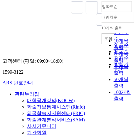
정확도순
내림차순
정확도
순
10개씩 출력
내림차순
인기도
순
조회
10개씩
연도순
출력
제목순
20개씩
저자순
출력
고객센터 (평일: 09:00~18:00)
발행기
30개씩
관순
1599-3122
출력
50개씩
ARS 번호안내
출력
100개씩
관련누리집
출력
대학공개강의(KOCW)
학술정보통계시스템(Rinfo)
외국학술지지원센터(FRIC)
학술관계분석서비스(SAM)
사서커뮤니티
기관회원