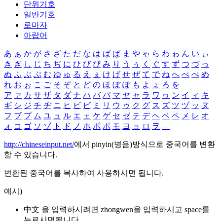
단위기호
일반기호
로마자
아랍어
あ
ぁ
か
が
さ
ざ
た
だ
な
は
ば
ぱ
ま
や
ゃ
ら
わ
ゎ
ん
い
ぃ
き
ぎ
し
じ
ち
ぢ
に
ひ
び
ぴ
み
り
う
ぅ
く
ぐ
す
ず
つ
づ
っ
ぬ
ふ
ぶ
ぷ
む
ゆ
ゅ
る
え
ぇ
け
げ
せ
ぜ
て
で
ね
へ
べ
ぺ
め
れ
お
ぉ
こ
ご
そ
ぞ
と
ど
の
ほ
ぼ
ぽ
も
よ
ょ
ろ
を
ア
ァ
カ
サ
ザ
タ
ダ
ナ
ハ
バ
パ
マ
ヤ
ャ
ラ
ワ
ヮ
ン
イ
ィ
キ
ギ
シ
ジ
チ
ヂ
ニ
ヒ
ビ
ピ
ミ
リ
ウ
ゥ
ク
グ
ス
ズ
ツ
ヅ
ッ
ヌ
フ
ブ
プ
ム
ユ
ュ
ル
エ
ェ
ケ
ゲ
セ
ゼ
テ
デ
ヘ
ベ
ペ
メ
レ
オ
ォ
コ
ゴ
ソ
ゾ
ト
ド
ノ
ホ
ボ
ポ
モ
ヨ
ョ
ロ
ヲ
―
http://chineseinput.net/
에서 pinyin(병음)방식으로 중국어를 변환
할 수 있습니다.
변환된 중국어를 복사하여 사용하시면 됩니다.
예시)
中文 을 입력하시려면
zhongwen
을 입력하시고 space를
누르시면됩니다.