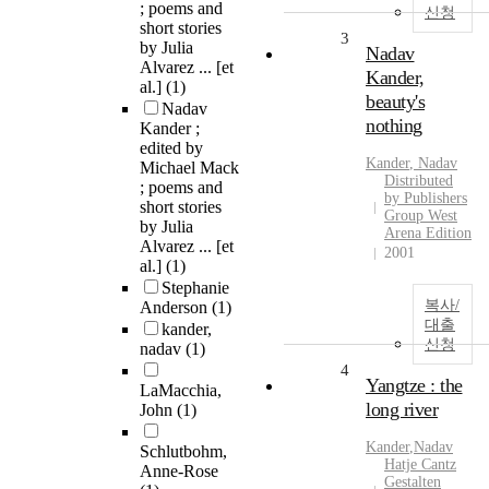
; poems and
신청
short stories
3
by Julia
Nadav
Alvarez ... [et
Kander,
al.]
(1)
beauty's
Nadav
nothing
Kander ;
edited by
Kander
,
Nadav
Michael Mack
Distributed
; poems and
by Publishers
short stories
Group West
by Julia
Arena Edition
Alvarez ... [et
2001
al.]
(1)
Stephanie
복사/
Anderson
(1)
대출
kander,
신청
nadav
(1)
4
Yangtze : the
LaMacchia,
long river
John
(1)
Kander
,
Nadav
Schlutbohm,
Hatje Cantz
Anne-Rose
Gestalten