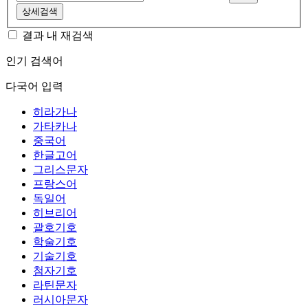
상세검색
결과 내 재검색
인기 검색어
다국어 입력
히라가나
가타카나
중국어
한글고어
그리스문자
프랑스어
독일어
히브리어
괄호기호
학술기호
기술기호
첨자기호
라틴문자
러시아문자